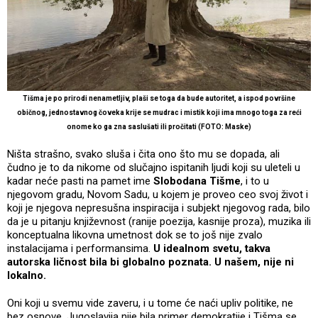
Tišma je po prirodi nenametljiv, plaši se toga da bude autoritet, a ispod površine
običnog, jednostavnog čoveka krije se mudrac i mistik koji ima mnogo toga za reći
onome ko ga zna saslušati ili pročitati (FOTO: Maske)
Ništa strašno, svako sluša i čita ono što mu se dopada, ali
čudno je to da nikome od slučajno ispitanih ljudi koji su uleteli u
kadar neće pasti na pamet ime
Slobodana Tišme
, i to u
njegovom gradu, Novom Sadu, u kojem je proveo ceo svoj život i
koji je njegova nepresušna inspiracija i subjekt njegovog rada, bilo
da je u pitanju književnost (ranije poezija, kasnije proza), muzika ili
konceptualna likovna umetnost dok se to još nije zvalo
instalacijama i performansima.
U idealnom svetu, takva
autorska ličnost bila bi globalno poznata. U našem, nije ni
lokalno.
Oni koji u svemu vide zaveru, i u tome će naći upliv politike, ne
bez osnove. Jugoslavija nije bila primer demokratije i Tišma se,