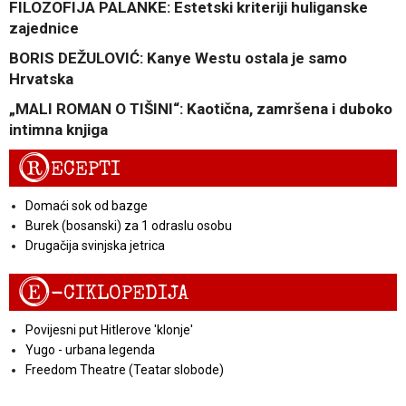
FILOZOFIJA PALANKE: Estetski kriteriji huliganske
zajednice
BORIS DEŽULOVIĆ: Kanye Westu ostala je samo
Hrvatska
„MALI ROMAN O TIŠINI“: Kaotična, zamršena i duboko
intimna knjiga
R
ECEPTI
Domaći sok od bazge
Burek (bosanski) za 1 odraslu osobu
Drugačija svinjska jetrica
E
-CIKLOPEDIJA
Povijesni put Hitlerove 'klonje'
Yugo - urbana legenda
Freedom Theatre (Teatar slobode)