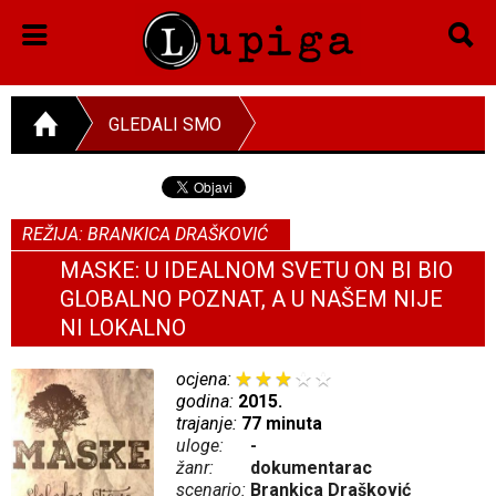
GLEDALI SMO
REŽIJA: BRANKICA DRAŠKOVIĆ
MASKE: U IDEALNOM SVETU ON BI BIO
GLOBALNO POZNAT, A U NAŠEM NIJE
NI LOKALNO
ocjena:
godina:
2015.
trajanje:
77 minuta
uloge:
-
žanr:
dokumentarac
scenario:
Brankica Drašković