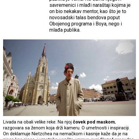
savremenici i mlađi naraštaji kojima je
on bio nekakav mentor, kao što je to
novosadski talas bendova poput
Obojenog programa i Boya, nego i
mlađa publika.
Livada na obali velike reke. Na njoj
čovek pod maskom
,
razgovara sa ženom koja drži kameru. O umetnosti i inspiraciji.
On deklamuje Nietzchea na nemačkom i kasnije kaže da je na