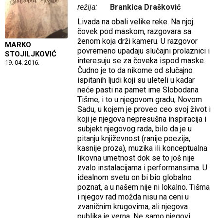
režija:
Brankica Drašković
Livada na obali velike reke. Na njoj
čovek pod maskom, razgovara sa
ženom koja drži kameru. U razgovor
MARKO
povremeno upadaju slučajni prolaznici i
STOJILJKOVIĆ
interesuju se za čoveka ispod maske.
19. 04. 2016.
Čudno je to da nikome od slučajno
ispitanih ljudi koji su uleteli u kadar
neće pasti na pamet ime Slobodana
Tišme, i to u njegovom gradu, Novom
Sadu, u kojem je proveo ceo svoj život i
koji je njegova nepresušna inspiracija i
subjekt njegovog rada, bilo da je u
pitanju književnost (ranije poezija,
kasnije proza), muzika ili konceptualna
likovna umetnost dok se to još nije
zvalo instalacijama i performansima. U
idealnom svetu on bi bio globalno
poznat, a u našem nije ni lokalno. Tišma
i njegov rad možda nisu na ceni u
zvaničnim krugovima, ali njegova
publika je verna. Ne samo njegovi