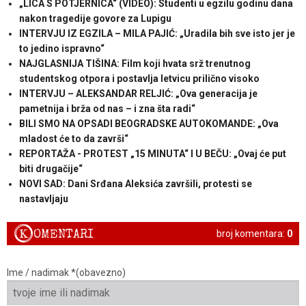
„LICA S POTJERNICA“ (VIDEO): Studenti u egzilu godinu dana
nakon tragedije govore za Lupigu
INTERVJU IZ EGZILA – MILA PAJIĆ: „Uradila bih sve isto jer je
to jedino ispravno“
NAJGLASNIJA TIŠINA: Film koji hvata srž trenutnog
studentskog otpora i postavlja letvicu prilično visoko
INTERVJU – ALEKSANDAR RELJIĆ: „Ova generacija je
pametnija i brža od nas – i zna šta radi“
BILI SMO NA OPSADI BEOGRADSKE AUTOKOMANDE: „Ova
mladost će to da završi“
REPORTAŽA - PROTEST „15 MINUTA“ I U BEČU: „Ovaj će put
biti drugačije“
NOVI SAD: Dani Srđana Aleksića završili, protesti se
nastavljaju
K
OMENTARI
broj komentara:
0
Ime / nadimak *(obavezno)