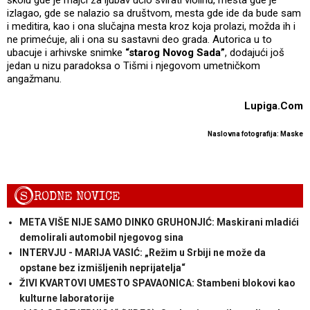
školu gde je majci za ljubav učio svirati violinu, mesta gde je
izlagao, gde se nalazio sa društvom, mesta gde ide da bude sam
i meditira, kao i ona slučajna mesta kroz koja prolazi, možda ih i
ne primećuje, ali i ona su sastavni deo grada. Autorica u to
ubacuje i arhivske snimke
“starog Novog Sada”
, dodajući još
jedan u nizu paradoksa o Tišmi i njegovom umetničkom
angažmanu.
Lupiga.Com
Naslovna fotografija: Maske
S
RODNE NOVICE
META VIŠE NIJE SAMO DINKO GRUHONJIĆ: Maskirani mladići
demolirali automobil njegovog sina
INTERVJU - MARIJA VASIĆ: „Režim u Srbiji ne može da
opstane bez izmišljenih neprijatelja“
ŽIVI KVARTOVI UMESTO SPAVAONICA: Stambeni blokovi kao
kulturne laboratorije