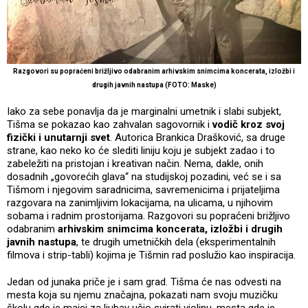
Razgovori su popraćeni brižljivo odabranim arhivskim snimcima koncerata, izložbi i
drugih javnih nastupa (FOTO: Maske)
Iako za sebe ponavlja da je marginalni umetnik i slabi subjekt,
Tišma se pokazao kao zahvalan sagovornik i
vodič kroz svoj
fizički i unutarnji svet
. Autorica Brankica Drašković, sa druge
strane, kao neko ko će slediti liniju koju je subjekt zadao i to
zabeležiti na pristojan i kreativan način. Nema, dakle, onih
dosadnih „govorećih glava“ na studijskoj pozadini, već se i sa
Tišmom i njegovim saradnicima, savremenicima i prijateljima
razgovara na zanimljivim lokacijama, na ulicama, u njihovim
sobama i radnim prostorijama. Razgovori su popraćeni brižljivo
odabranim
arhivskim snimcima koncerata, izložbi i drugih
javnih nastupa
, te drugih umetničkih dela (eksperimentalnih
filmova i strip-tabli) kojima je Tišmin rad poslužio kao inspiracija.
Jedan od junaka priče je i sam grad. Tišma će nas odvesti na
mesta koja su njemu značajna, pokazati nam svoju muzičku