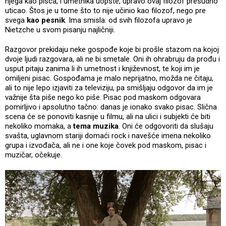
njega kao pisca, i umetnika uopšte, upravo ovaj filozof presudno
uticao. Štos je u tome što to nije učinio kao filozof, nego pre
svega
kao pesnik
. Ima smisla: od svih filozofa upravo je
Nietzche u svom pisanju najličniji.
Razgovor prekidaju neke gospođe koje bi prošle stazom na kojoj
dvoje ljudi razgovara, ali ne bi smetale. Oni ih ohrabruju da prođu i
usput pitaju zanima li ih umetnost i književnost, te koji im je
omiljeni pisac. Gospođama je malo neprijatno, možda ne čitaju,
ali to nije lepo izjaviti za televiziju, pa smišljaju odgovor da im je
važnije šta piše nego ko piše. Pisac pod maskom odgovara
pomirljivo i apsolutno tačno: danas je ionako svako pisac. Slična
scena će se ponoviti kasnije u filmu, ali na ulici i subjekti će biti
nekoliko momaka, a
tema muzika
. Oni će odgovoriti da slušaju
svašta, uglavnom stariji domaći rock i navešće imena nekoliko
grupa i izvođača, ali ne i one koje čovek pod maskom, pisac i
muzičar, očekuje.