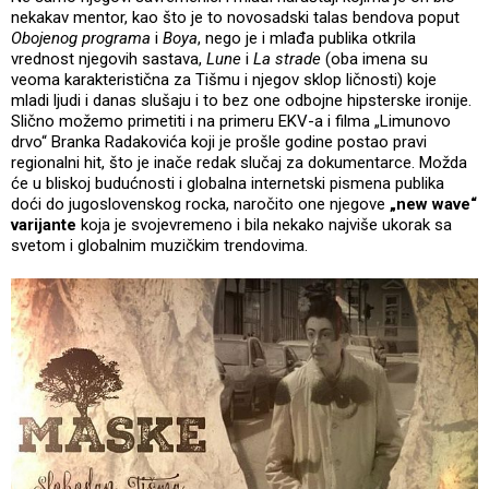
nekakav mentor, kao što je to novosadski talas bendova poput
Obojenog programa
i
Boya
, nego je i mlađa publika otkrila
vrednost njegovih sastava,
Lune
i
La strade
(oba imena su
veoma karakteristična za Tišmu i njegov sklop ličnosti) koje
mladi ljudi i danas slušaju i to bez one odbojne hipsterske ironije.
Slično možemo primetiti i na primeru EKV-a i filma „Limunovo
drvo“ Branka Radakovića koji je prošle godine postao pravi
regionalni hit, što je inače redak slučaj za dokumentarce. Možda
će u bliskoj budućnosti i globalna internetski pismena publika
doći do jugoslovenskog rocka, naročito one njegove
„new wave“
varijante
koja je svojevremeno i bila nekako najviše ukorak sa
svetom i globalnim muzičkim trendovima.