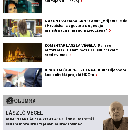
snimljen u Turskoj
NAKON ISKORAKA CRNE GORE: „Vrijeme je da
i Hrvatska razgovara o utjecaju
menstruacije na radni život žena“
KOMENTAR LÁSZLA VÉGELA: Da li se
autokratski sistem može srušiti pravnim
sredstvima?
DRUGO MIŠLJENJE ZDENKA DUKE: Dijaspora
kao politički projekt HDZ-a
KOLUMNA
LÁSZLÓ VÉGEL
KOMENTAR LÁSZLA VÉGELA: Da li se autokratski
sistem može srušiti pravnim sredstvima?