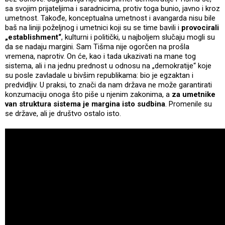
sa svojim prijateljima i saradnicima, protiv toga bunio, javno i kroz
umetnost. Takođe, konceptualna umetnost i avangarda nisu bile
baš na liniji poželjnog i umetnici koji su se time bavili i
provocirali
„establishment“
, kulturni i politički, u najboljem slučaju mogli su
da se nadaju margini. Sam Tišma nije ogorčen na prošla
vremena, naprotiv. On će, kao i tada ukazivati na mane tog
sistema, ali i na jednu prednost u odnosu na „demokratije“ koje
su posle zavladale u bivšim republikama: bio je egzaktan i
predvidljiv. U praksi, to znači da nam država ne može garantirati
konzumaciju onoga što piše u njenim zakonima, a
za umetnike
van struktura sistema je margina isto sudbina
. Promenile su
se države, ali je društvo ostalo isto.