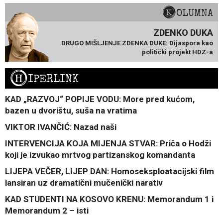
KOLUMNA
ZDENKO DUKA
DRUGO MIŠLJENJE ZDENKA DUKE: Dijaspora kao
politički projekt HDZ-a
H
IPERLINK
KAD „RAZVOJ“ POPIJE VODU: More pred kućom,
bazen u dvorištu, suša na vratima
VIKTOR IVANČIĆ: Nazad naši
INTERVENCIJA KOJA MIJENJA STVAR: Priča o Hodži
koji je izvukao mrtvog partizanskog komandanta
LIJEPA VEČER, LIJEP DAN: Homoseksploatacijski film
lansiran uz dramatični mučenički narativ
KAD STUDENTI NA KOSOVO KRENU: Memorandum 1 i
Memorandum 2 – isti