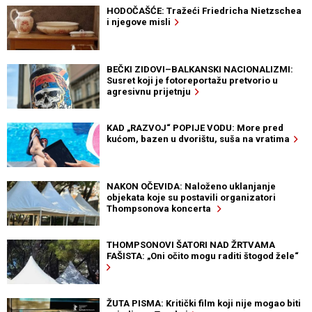
HODOČAŠĆE: Tražeći Friedricha Nietzschea
i njegove misli
BEČKI ZIDOVI–BALKANSKI NACIONALIZMI:
Susret koji je fotoreportažu pretvorio u
agresivnu prijetnju
KAD „RAZVOJ“ POPIJE VODU: More pred
kućom, bazen u dvorištu, suša na vratima
NAKON OČEVIDA: Naloženo uklanjanje
objekata koje su postavili organizatori
Thompsonova koncerta
THOMPSONOVI ŠATORI NAD ŽRTVAMA
FAŠISTA: „Oni očito mogu raditi štogod žele“
ŽUTA PISMA: Kritički film koji nije mogao biti