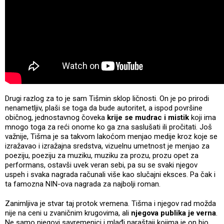
Drugi razlog za to je sam Tišmin sklop ličnosti. On je po prirodi
nenametljiv, plaši se toga da bude autoritet, a ispod površine
običnog, jednostavnog čoveka
krije se mudrac i mistik
koji ima
mnogo toga za reći onome ko ga zna saslušati ili pročitati. Još
važnije, Tišma je sa takvom lakoćom menjao medije kroz koje se
izražavao i izražajna sredstva, vizuelnu umetnost je menjao za
poeziju, poeziju za muziku, muziku za prozu, prozu opet za
performans, ostavši uvek veran sebi, pa su se svaki njegov
uspeh i svaka nagrada računali više kao slučajni eksces. Pa čak i
ta famozna NIN-ova nagrada za najbolji roman.
Zanimljiva je stvar taj protok vremena. Tišma i njegov rad možda
nije na ceni u zvaničnim krugovima, ali
njegova publika je verna
.
Ne samo njegovi savremenici i mlađi naraštaji kojima je on bio