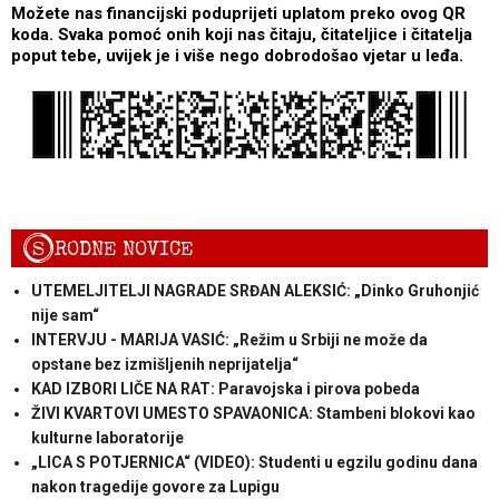
Možete nas financijski poduprijeti uplatom preko ovog QR
koda. Svaka pomoć onih koji nas čitaju, čitateljice i čitatelja
poput tebe, uvijek je i više nego dobrodošao vjetar u leđa.
S
RODNE NOVICE
UTEMELJITELJI NAGRADE SRĐAN ALEKSIĆ: „Dinko Gruhonjić
nije sam“
INTERVJU - MARIJA VASIĆ: „Režim u Srbiji ne može da
opstane bez izmišljenih neprijatelja“
KAD IZBORI LIČE NA RAT: Paravojska i pirova pobeda
ŽIVI KVARTOVI UMESTO SPAVAONICA: Stambeni blokovi kao
kulturne laboratorije
„LICA S POTJERNICA“ (VIDEO): Studenti u egzilu godinu dana
nakon tragedije govore za Lupigu