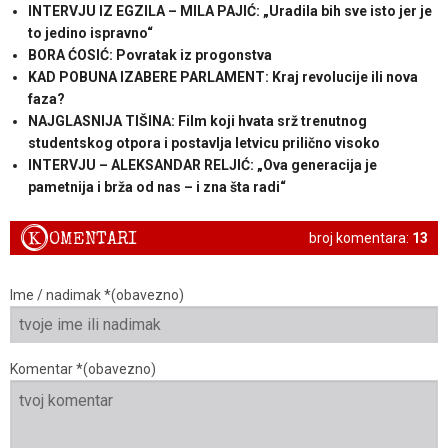
INTERVJU IZ EGZILA – MILA PAJIĆ: „Uradila bih sve isto jer je
to jedino ispravno“
BORA ĆOSIĆ: Povratak iz progonstva
KAD POBUNA IZABERE PARLAMENT: Kraj revolucije ili nova
faza?
NAJGLASNIJA TIŠINA: Film koji hvata srž trenutnog
studentskog otpora i postavlja letvicu prilično visoko
INTERVJU – ALEKSANDAR RELJIĆ: „Ova generacija je
pametnija i brža od nas – i zna šta radi“
K
OMENTARI
broj komentara:
13
Ime / nadimak *(obavezno)
Komentar *(obavezno)