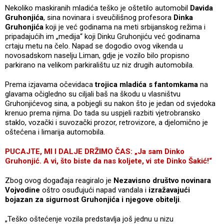
Nekoliko maskiranih mladića teško je oštetilo automobil
Davida
Gruhonjića
, sina novinara i sveučilišnog profesora
Dinka
Gruhonjića
koji je već godinama na meti srbijanskog režima i
pripadajućih im „medija“ koji Dinku Gruhonjiću već godinama
crtaju metu na čelo. Napad se dogodio ovog vikenda u
novosadskom naselju Liman, gdje je vozilo bilo propisno
parkirano na velikom parkiralištu uz niz drugih automobila.
Prema izjavama očevidaca
trojica mladića s fantomkama
na
glavama očigledno su ciljali baš na škodu u vlasništvu
Gruhonjićevog sina, a pobjegli su nakon što je jedan od svjedoka
krenuo prema njima. Do tada su uspjeli razbiti vjetrobransko
staklo, vozački i suvozački prozor, retrovizore, a djelomično je
oštećena i limarija automobila.
PUCAJTE, MI I DALJE DRŽIMO ČAS: „Ja sam Dinko
Gruhonjić. A vi, što biste da nas koljete, vi ste Dinko Šakić!“
Zbog ovog događaja reagiralo je
Nezavisno društvo novinara
Vojvodine
oštro osuđujući napad vandala i
izražavajući
bojazan za sigurnost Gruhonjića i njegove obitelji
.
„Teško oštećenje vozila predstavlja još jednu u nizu