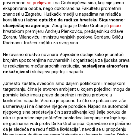
povremeno
se prelijevao
i na Gruhonjićeva sina, koji nije javno
eksponirana osoba, nego doktorand na Fakultetu prometnih
znanosti u Zagrebu. Huškački mediji u napadima na mladića
koristili su i
lažne optužbe da radi za hrvatsku Sigurnosno-
obavještajnu agenciju
. Zbog toga je Dinko Gruhonjić
pisao
hrvatskom premijeru Andreju Plenkoviću, predsjedniku države
Zoranu Milanoviću i ministru vanjskih poslova Gordanu Grliću
Radmanu, tražeći zaštitu za svog sina.
Nezavisno društvo novinara Vojvodine dodaje kako je unatoč
brojnim upozorenjima novinarskih i organizacija za ljudska prava
te reakcijama međunarodnih institucija,
nastavljena atmosfera
nekažnjivosti
slučajeva prijetnji i napada.
„Umesto zaštite, svedočili smo daljem političkom i medijskom
targetiranju, čime je stvoren ambijent u kojem pojedinci mogu da
pomisle kako imaju pravo da pretnje i mržnju pretvore u
konkretne napade. Veoma je opasno to što se pritisci sve više
usmeravaju i na članove njegove porodice. Napad na automobil
njegovog sina predstavlja čin zastrašivanja koji šalje poruku da
niko iz porodice nije pošteđen posledica kampanje mržnje koja
se godinama vodi protiv Dinka Gruhonjića. Opravdano se plašimo
da je sledeća na redu fizička likvidacija“, navodi se u priopćenju