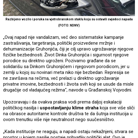
Razbijeno vozilo i poruka na vjetrobranskom staklu koju su ostavili svjedoci napada
(FOTO: NDNV)
„Ovaj napad nije vandalizam, već deo sistematske kampanje
zastrašivanja, targetiranja, politički proizvedene mržnje i
dehumanizacije Gruhonjića, čiji je cilj upravo ugrožavanje njegove
fizičke bezbednosti. Život Dinka Gruhonjića i sigurnost njegove
porodice su direktno ugroženi. Pozivamo građane da se
solidarišu sa Dinkom Gruhonjićem i njegovom porodicom, jer u
zemlji u kojoj su novinari meta niko nije bezbedan. Represija se
ne završava na rečima, već prelazi u direktno ugrožavanje
privatne imovine, bezbednosti i života svih koji se usude da misle
drugačije od vladajućeg režima“, navode u Građanskoj Vojvodini.
Upozoravaju i da ovakva praksa vodi prema daljoj eskalaciji
političkog nasilja i
uspostavljanju klime straha
koja sve više sliči
na obrasce autoritarne kontrole društva te da šutnja institucija u
ovom trenutku više nije neutralnost nego suučesništvo.
„Kada institucije ne reaguju, a napadi ostaju nekažnjeni, stvara se
prostor u kojem nasilje postaje prihvatljiv politički alat. Ovo je