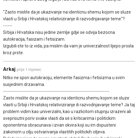
"Zasto mislite da je ukazivanje na identicnu shemu kojom se sluze
vlasti u Srbiji i Hrvatskoj relativiziranje ili razvodnjavanje teme"?
------
Srbija i Hrvatska nisu jedine zemlje gdje se odvija bezocna
autokracija, fasizam i fetisizam.
Izgubili ste to iz vida, pa mislim da vam je univerzalnost lijepo prosla
kroz prste.
Arkaj
prije 1 mjesec
Nitko ne spori autokraciju, elemente fasizma i fetisizma u svim
susjednim drzavama.
---------------------------------------------------------------------
Zasto mislite da je ukazivanje na identicnu shemu kojom se sluze
vlasti u Srbiji i Hrvatskoj relativiziranje ili razvodnjavanje teme? Ja taj
problem vidim kao univerzalni, kao u razlicitom stupnju izrazeni ali
sveprisutni poriv svake vlasti da se s kriticarima i politickim
oponentima obracunava i izvan okvira koji su im dopusteni
zakonom u cilju ostvarivanja vlastitih politickih ciljeva.