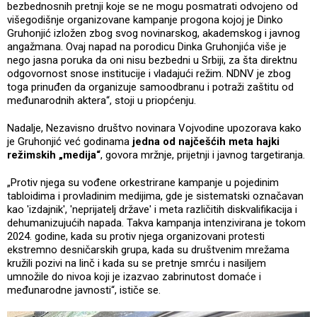
bezbednosnih pretnji koje se ne mogu posmatrati odvojeno od
višegodišnje organizovane kampanje progona kojoj je Dinko
Gruhonjić izložen zbog svog novinarskog, akademskog i javnog
angažmana. Ovaj napad na porodicu Dinka Gruhonjića više je
nego jasna poruka da oni nisu bezbedni u Srbiji, za šta direktnu
odgovornost snose institucije i vladajući režim. NDNV je zbog
toga prinuđen da organizuje samoodbranu i potraži zaštitu od
međunarodnih aktera“, stoji u priopćenju.
Nadalje, Nezavisno društvo novinara Vojvodine upozorava kako
je Gruhonjić već godinama
jedna od najčešćih meta hajki
režimskih „medija“
, govora mržnje, prijetnji i javnog targetiranja.
„Protiv njega su vođene orkestrirane kampanje u pojedinim
tabloidima i provladinim medijima, gde je sistematski označavan
kao 'izdajnik', 'neprijatelj države' i meta različitih diskvalifikacija i
dehumanizujućih napada. Takva kampanja intenzivirana je tokom
2024. godine, kada su protiv njega organizovani protesti
ekstremno desničarskih grupa, kada su društvenim mrežama
kružili pozivi na linč i kada su se pretnje smrću i nasiljem
umnožile do nivoa koji je izazvao zabrinutost domaće i
međunarodne javnosti“, ističe se.