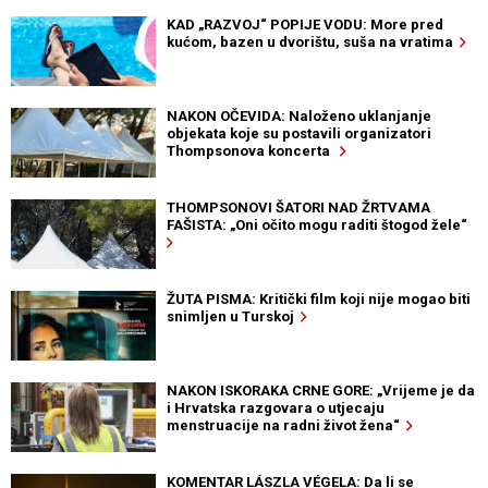
KAD „RAZVOJ“ POPIJE VODU: More pred
kućom, bazen u dvorištu, suša na vratima
NAKON OČEVIDA: Naloženo uklanjanje
objekata koje su postavili organizatori
Thompsonova koncerta
THOMPSONOVI ŠATORI NAD ŽRTVAMA
FAŠISTA: „Oni očito mogu raditi štogod žele“
ŽUTA PISMA: Kritički film koji nije mogao biti
snimljen u Turskoj
NAKON ISKORAKA CRNE GORE: „Vrijeme je da
i Hrvatska razgovara o utjecaju
menstruacije na radni život žena“
KOMENTAR LÁSZLA VÉGELA: Da li se