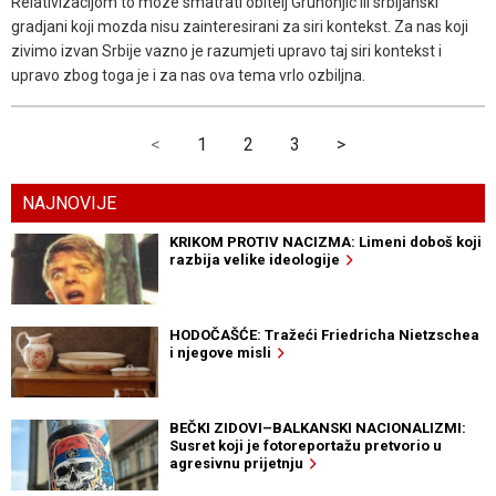
Relativizacijom to moze smatrati obitelj Gruhonjic ili srbijanski
gradjani koji mozda nisu zainteresirani za siri kontekst. Za nas koji
zivimo izvan Srbije vazno je razumjeti upravo taj siri kontekst i
upravo zbog toga je i za nas ova tema vrlo ozbiljna.
<
1
2
3
>
NAJNOVIJE
KRIKOM PROTIV NACIZMA: Limeni doboš koji
razbija velike ideologije
HODOČAŠĆE: Tražeći Friedricha Nietzschea
i njegove misli
BEČKI ZIDOVI–BALKANSKI NACIONALIZMI:
Susret koji je fotoreportažu pretvorio u
agresivnu prijetnju