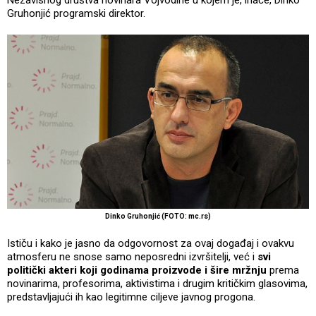
Nezavisnog društva novinara Vojvodine u kojem je, inače, Dinko
Gruhonjić programski direktor.
Dinko Gruhonjić (FOTO: mc.rs)
Ističu i kako je jasno da odgovornost za ovaj događaj i ovakvu
atmosferu ne snose samo neposredni izvršitelji, već i
svi
politički akteri koji godinama proizvode i šire mržnju
prema
novinarima, profesorima, aktivistima i drugim kritičkim glasovima,
predstavljajući ih kao legitimne ciljeve javnog progona.