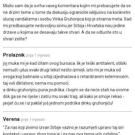
Mislio sam da je svrha vaseg komentara kojim mi prebacujete da se
ne drzim teme u tome da diskusiju ogranicite iskljucivo na konkretni
slucaj vandalizma i osobu Vinka Gruhonjica koji je stvarna meta. Sad
mi predbacujete nedovoljnu sirinu jer Srbija i Hrvatska nisu jedine
drzave u kojima se desavaju takve stvari. A da se odlucite sto u
stvari zelite?
Prolaznik
prije 1 mjesec
joj muka mi je kad čitam ovog bursaca. lik je teški antitalent, stilski
nemušt i plus svaki drugi tekst nešto izmisli. isto mi je muka od
ovoga koji batinaše u srbiji izjednačava s retardiranim kelemincem.
taj voli diktatore, nema mu pomoći.
a dinku gruhonjiću puna podrška. i bojim se da neće stati na ovome
dok ga se ne riješe i zatru mu svaki trag. ali kako je smoje rekao -
javjat ću se i iz pakla! još jednom podrška dinku gruhonjiću!
Verena
prije 1 mjesec
"Za nas koji zivimo izvan Srbije vazno je razumjeti upravo taj siri
kontekst i upravo zbog toga je i za nas ova tema vrlo ozbiljna."