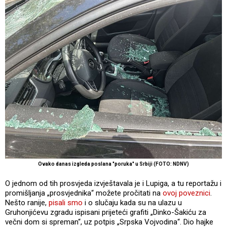
Ovako danas izgleda poslana "poruka" u Srbiji (FOTO: NDNV)
O jednom od tih prosvjeda izvještavala je i Lupiga, a tu reportažu i
promišljanja „prosvjednika“ možete pročitati na
ovoj poveznici
.
Nešto ranije,
pisali smo
i o slučaju kada su na ulazu u
Gruhonjićevu zgradu ispisani prijeteći grafiti „Dinko-Šakiću za
večni dom si spreman“, uz potpis „Srpska Vojvodina“. Dio hajke