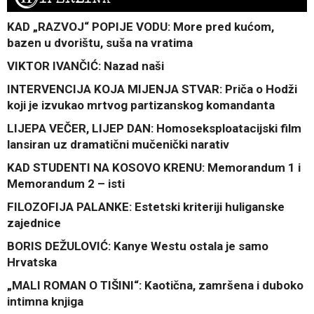
KAD „RAZVOJ“ POPIJE VODU: More pred kućom,
bazen u dvorištu, suša na vratima
VIKTOR IVANČIĆ: Nazad naši
INTERVENCIJA KOJA MIJENJA STVAR: Priča o Hodži
koji je izvukao mrtvog partizanskog komandanta
LIJEPA VEČER, LIJEP DAN: Homoseksploatacijski film
lansiran uz dramatični mučenički narativ
KAD STUDENTI NA KOSOVO KRENU: Memorandum 1 i
Memorandum 2 – isti
FILOZOFIJA PALANKE: Estetski kriteriji huliganske
zajednice
BORIS DEŽULOVIĆ: Kanye Westu ostala je samo
Hrvatska
„MALI ROMAN O TIŠINI“: Kaotična, zamršena i duboko
intimna knjiga