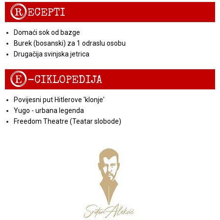
R
ECEPTI
Domaći sok od bazge
Burek (bosanski) za 1 odraslu osobu
Drugačija svinjska jetrica
E
-CIKLOPEDIJA
Povijesni put Hitlerove 'klonje'
Yugo - urbana legenda
Freedom Theatre (Teatar slobode)