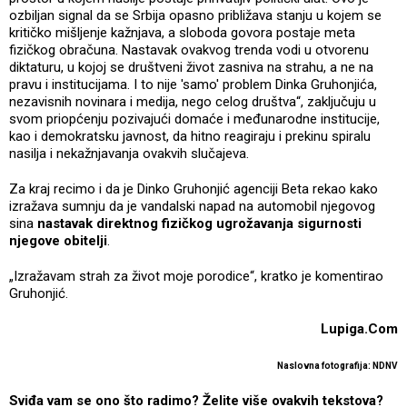
ozbiljan signal da se Srbija opasno približava stanju u kojem se
kritičko mišljenje kažnjava, a sloboda govora postaje meta
fizičkog obračuna. Nastavak ovakvog trenda vodi u otvorenu
diktaturu, u kojoj se društveni život zasniva na strahu, a ne na
pravu i institucijama. I to nije 'samo' problem Dinka Gruhonjića,
nezavisnih novinara i medija, nego celog društva“, zaključuju u
svom priopćenju pozivajući domaće i međunarodne institucije,
kao i demokratsku javnost, da hitno reagiraju i prekinu spiralu
nasilja i nekažnjavanja ovakvih slučajeva.
Za kraj recimo i da je Dinko Gruhonjić agenciji Beta rekao kako
izražava sumnju da je vandalski napad na automobil njegovog
sina
nastavak direktnog fizičkog ugrožavanja sigurnosti
njegove obitelji
.
„Izražavam strah za život moje porodice“, kratko je komentirao
Gruhonjić.
Lupiga.Com
Naslovna fotografija: NDNV
Sviđa vam se ono što radimo? Želite više ovakvih tekstova?