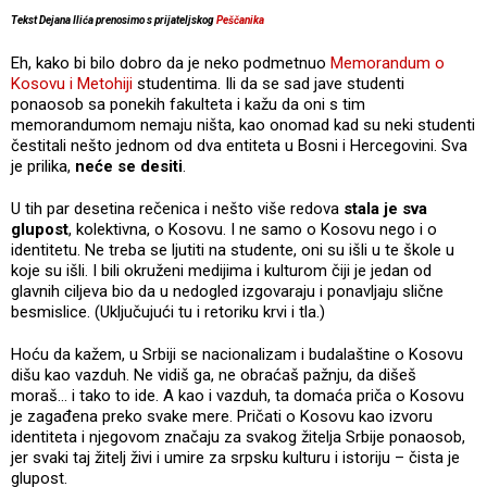
Tekst Dejana Ilića prenosimo s prijateljskog
Peščanika
Eh, kako bi bilo dobro da je neko podmetnuo
Memorandum o
Kosovu i Metohiji
studentima. Ili da se sad jave studenti
ponaosob sa ponekih fakulteta i kažu da oni s tim
memorandumom nemaju ništa, kao onomad kad su neki studenti
čestitali nešto jednom od dva entiteta u Bosni i Hercegovini. Sva
je prilika,
neće se desiti
.
U tih par desetina rečenica i nešto više redova
stala je sva
glupost
, kolektivna, o Kosovu. I ne samo o Kosovu nego i o
identitetu. Ne treba se ljutiti na studente, oni su išli u te škole u
koje su išli. I bili okruženi medijima i kulturom čiji je jedan od
glavnih ciljeva bio da u nedogled izgovaraju i ponavljaju slične
besmislice. (Uključujući tu i retoriku krvi i tla.)
Hoću da kažem, u Srbiji se nacionalizam i budalaštine o Kosovu
dišu kao vazduh. Ne vidiš ga, ne obraćaš pažnju, da dišeš
moraš… i tako to ide. A kao i vazduh, ta domaća priča o Kosovu
je zagađena preko svake mere. Pričati o Kosovu kao izvoru
identiteta i njegovom značaju za svakog žitelja Srbije ponaosob,
jer svaki taj žitelj živi i umire za srpsku kulturu i istoriju – čista je
glupost.