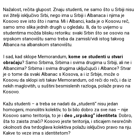
Nažalost, rečita glupost. Znaju studenti, ne samo što u Srbiji nisu
svi žitelji isključivo Srbi, nego ima u Srbiji i Albanaca i njima je
Kosovo sve isto što i nama. Mi i Albanci, kada je o Kosovu reč,
samo smo slika jednih drugih u ogledalu. Ili, da to uvijemo u
studentima možda blisku retoriku: svaki Srbin što se osovio na
srpskom stanovištu samo treba da zamisli/vidi istog takvog
Albanca na albanskom stanovištu.
I sad, kad sklope Memorandum,
kome se studenti u stvari
obraćaju
? Samo Srbima, Srbima i svima drugima u Srbiji, ali ne i
Albancima? Srbima i svima drugima uključujući i Albance? Stvar
je o tome da svaki Albanac s Kosova, a i iz Srbije, može o
Kosovu da sklopi isti takav Memorandum, od reči do reči, i da iz
nekih maglovitih, u suštini besmislenih razloga, polaže pravo na
Kosovo.
Kažu studenti – a treba se nadati da „studenti“ nisu jedan
homogeni, monolitni kolektiv, to bi bilo dobro za sve nas – nije
Kosovo samo teritorija, to je i
deo „srpskog“ identiteta
. Dobro,
šta to zaista znači? Kosovo jeste teritorija, i sticajem nesrećnih
okolnosti dva tvrdoglava kolektiva polažu isključivo pravo na nju.
Kakve to veze ima s identitetom?