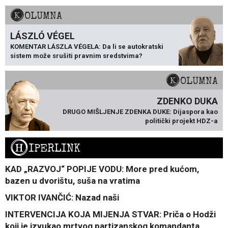
KOLUMNA
LÁSZLÓ VÉGEL
KOMENTAR LÁSZLA VÉGELA: Da li se autokratski
sistem može srušiti pravnim sredstvima?
KOLUMNA
ZDENKO DUKA
DRUGO MIŠLJENJE ZDENKA DUKE: Dijaspora kao
politički projekt HDZ-a
H
IPERLINK
KAD „RAZVOJ“ POPIJE VODU: More pred kućom,
bazen u dvorištu, suša na vratima
VIKTOR IVANČIĆ: Nazad naši
INTERVENCIJA KOJA MIJENJA STVAR: Priča o Hodži
koji je izvukao mrtvog partizanskog komandanta