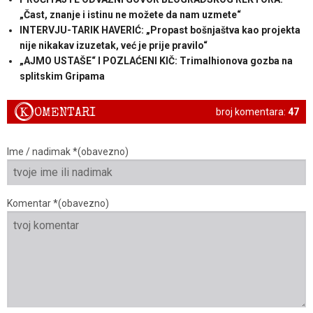
„Čast, znanje i istinu ne možete da nam uzmete“
INTERVJU-TARIK HAVERIĆ: „Propast bošnjaštva kao projekta
nije nikakav izuzetak, već je prije pravilo“
„AJMO USTAŠE“ I POZLAĆENI KIČ: Trimalhionova gozba na
splitskim Gripama
K
OMENTARI
broj komentara:
47
Ime / nadimak *(obavezno)
Komentar *(obavezno)