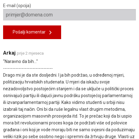
E-mail (opcija)
Pošalji komentar
Arkaj
prije 2 mjeseca
"Naravno da bih..."
--------------------------------
Drago mi je da ste dosljedni. I ja bih podržao, u određenoj mjeri,
politizaciju hrvatskih studenata. U mjeri da iskažu svoje
nezadovoljstvo postojećim stanjem i da se uključe u politički proces
osnivajući partiju ili dajući javnu podršku postojećoj parlamentarnoj
ili izvanparlamentarnoj partiji. Kako vidimo studenti u srbiji nisu
izabrali taj način. Oni bi da ruše legalnu vlast drugim metodima,
organizacijom masovnih prosvjeda itd. To je prečac koji da bi uspio
mora bit revolucionarni proces koga će podržati više od polovice
građana i oni koji je vode moraju biti ne samo svjesni da poduzimaju
veliki rizik po sebe osobno nego i spremni da žrtvuju druge. Vlasti uz