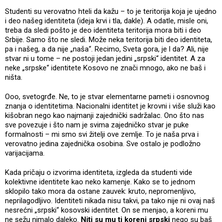
Studenti su verovatno hteli da kažu – to je teritorija koja je ujedno
i deo našeg identiteta (ideja krvi i tla, dakle). A odatle, misle oni,
treba da sledi pošto je deo identiteta teritorija mora biti i deo
Srbije. Samo što ne sledi. Može neka teritorija biti deo identiteta,
pa i našeg, a da nije „naša“. Recimo, Sveta gora, je l da? Ali, nije
stvar ni u tome – ne postoji jedan jedini „srpski“ identitet. A za
neke „srpske“ identitete Kosovo ne znači mnogo, ako ne baš i
ništa.
Ooo, svetogrđe. Ne, to je stvar elementarne pameti i osnovnog
znanja o identitetima. Nacionalni identitet je krovni i više služi kao
kišobran nego kao najmanji zajednički sadržalac. Ono što nas
sve povezuje i što nam je svima zajedničko stvar je puke
formalnosti – mi smo svi žitelji ove zemlje. To je naša prva i
verovatno jedina zajednička osobina. Sve ostalo je podložno
varijacijama.
Kada pričaju o izvorima identiteta, izgleda da studenti vide
kolektivne identitete kao neko kamenje. Kako se to jednom
sklopilo tako mora da ostane zauvek: kruto, nepromenljivo,
neprilagodljivo. Identiteti nikada nisu takvi, pa tako nije ni ovaj naš
nesrećni „srpski“ kosovski identitet. On se menjao, a koreni mu
ne sežu nimalo daleko.
Niti su mu ti koreni srpski
nego su baš