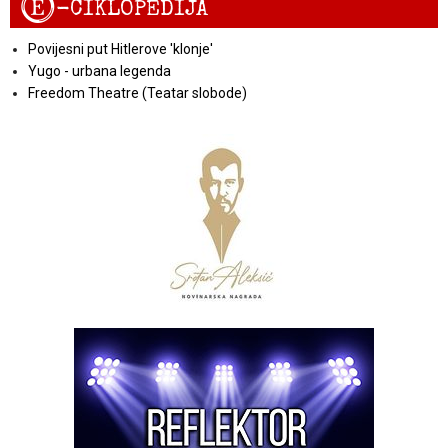
E
-CIKLOPEDIJA
Povijesni put Hitlerove 'klonje'
Yugo - urbana legenda
Freedom Theatre (Teatar slobode)