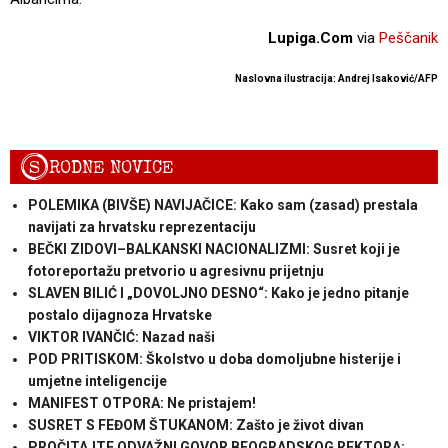
Lupiga.Com
via
Peščanik
Naslovna ilustracija: Andrej Isaković/AFP
S
RODNE NOVICE
POLEMIKA (BIVŠE) NAVIJAČICE: Kako sam (zasad) prestala
navijati za hrvatsku reprezentaciju
BEČKI ZIDOVI–BALKANSKI NACIONALIZMI: Susret koji je
fotoreportažu pretvorio u agresivnu prijetnju
SLAVEN BILIĆ I „DOVOLJNO DESNO“: Kako je jedno pitanje
postalo dijagnoza Hrvatske
VIKTOR IVANČIĆ: Nazad naši
POD PRITISKOM: Školstvo u doba domoljubne histerije i
umjetne inteligencije
MANIFEST OTPORA: Ne pristajem!
SUSRET S FEĐOM ŠTUKANOM: Zašto je život divan
PROČITAJTE ODVAŽNI GOVOR BEOGRADSKOG REKTORA: