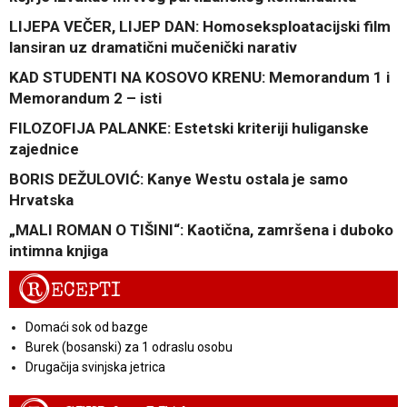
LIJEPA VEČER, LIJEP DAN: Homoseksploatacijski film
lansiran uz dramatični mučenički narativ
KAD STUDENTI NA KOSOVO KRENU: Memorandum 1 i
Memorandum 2 – isti
FILOZOFIJA PALANKE: Estetski kriteriji huliganske
zajednice
BORIS DEŽULOVIĆ: Kanye Westu ostala je samo
Hrvatska
„MALI ROMAN O TIŠINI“: Kaotična, zamršena i duboko
intimna knjiga
R
ECEPTI
Domaći sok od bazge
Burek (bosanski) za 1 odraslu osobu
Drugačija svinjska jetrica