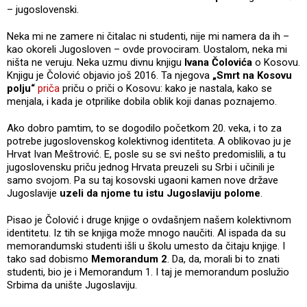
– jugoslovenski.
Neka mi ne zamere ni čitalac ni studenti, nije mi namera da ih –
kao okoreli Jugosloven – ovde provociram. Uostalom, neka mi
ništa ne veruju. Neka uzmu divnu knjigu
Ivana Čolovića
o Kosovu.
Knjigu je Čolović objavio još 2016. Ta njegova
„Smrt na Kosovu
polju“
priča
priču o priči o Kosovu: kako je nastala, kako se
menjala, i kada je otprilike dobila oblik koji danas poznajemo.
Ako dobro pamtim, to se dogodilo početkom 20. veka, i to za
potrebe jugoslovenskog kolektivnog identiteta. A oblikovao ju je
Hrvat Ivan Meštrović. E, posle su se svi nešto predomislili, a tu
jugoslovensku priču jednog Hrvata preuzeli su Srbi i učinili je
samo svojom. Pa su taj kosovski ugaoni kamen nove države
Jugoslavije
uzeli da njome tu istu Jugoslaviju polome
.
Pisao je Čolović i druge knjige o ovdašnjem našem kolektivnom
identitetu. Iz tih se knjiga može mnogo naučiti. Al ispada da su
memorandumski studenti išli u školu umesto da čitaju knjige. I
tako sad dobismo
Memorandum 2
. Da, da, morali bi to znati
studenti, bio je i Memorandum 1. I taj je memorandum poslužio
Srbima da unište Jugoslaviju.