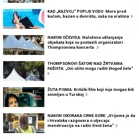
KAD „RAZVOJ“ POPIJE VODU: More pred
kućom, bazen u dvorištu, suša na vratima
NAKON OČEVIDA: Naloženo uklanjanje
objekata koje su postavili organizatori
Thompsonova koncerta
THOMPSONOVI ŠATORI NAD ŽRTVAMA
FAŠISTA: „Oni očito mogu raditi štogod žele“
ŽUTA PISMA: Kritički film koji nije mogao biti
snimljen u Turskoj
NAKON ISKORAKA CRNE GORE: „Vrijeme je da
i Hrvatska razgovara o utjecaju
menstruacije na radni život žena“