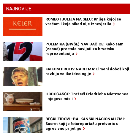
NAJNOVIJE
ROMEO I JULIJA NA SELU: Knjiga kojoj se
vraćam i koja nikad nije iznevjerila
POLEMIKA (BIVŠE) NAVIJAČICE: Kako sam
(zasad) prestala navijati za hrvatsku
reprezentaciju
KRIKOM PROTIV NACIZMA: Limeni doboš koji
razbija velike ideologije
HODOČAŠĆE: Tražeći Friedricha Nietzschea
i njegove misli
BEČKI ZIDOVI–BALKANSKI NACIONALIZMI:
Susret koji je fotoreportažu pretvorio u
agresivnu prijetnju