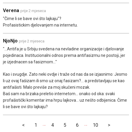
Verena
prije 2 mjeseca
"Čime li se bave ovi što lajkaju"?
Profasistickim djelovanjem na internetu.
NjoNjo
prije 2 mjeseca
"...Antifa je u Srbiju svedena na nevladine organizacije i djelovanje
pojedinaca. Institucionalni odnos prema antifasizmu ne postoji, jer
je izjednacen sa fasizmom..."
Kao i svugdje. Zato neki ovdje i traže od nas da se izjasnimo: Jesmo
li uz ovaj fašizam ili smo uz onaj fasizam?... a predstavljaju se kao
antifašisti. Malo previše za moj skučeni mozak.
Baš sam na brzaka preletio internetom... onako od oka: svaki
profašistički komentar ima hrpu lajkova... uz nešto odbijenica. Čime
li se bave ovi što lajkaju?
…
…
<
1
4
5
6
10
>