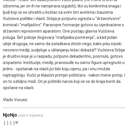
izborima, jer on ih ne namjerava izgubiti), tko su konkretna snaga i
ljudi koji će se uhvatiti u koštac sa svim tim avetima i baucima
Vučićeve politike i vlasti. Srbija je potpuno ogrezla u "državotvorni"
kriminal i "mafijaštvo". Paravojne formacije gotovo su izjednačene s
državnim represivnim aparatom. One postaju glavna Vučićeva
poluga. Šef policije dogovara "mafijaška pomirenja", a kad jedan
ubije drugoga, ne samo da zataškava zločin nego, kako pišu srpski
neovisni mediji, sudjeluje u uklanjanju leša i dokaza!? Vučićeva Srbija
je društvo koje je u raspadu, potpuno dekadentno, posrnulo, gotovo
izopačeno. Institucije, mediji, pravosuđe su samo figure upregnute u
jedno - opstanak na vlasti po bilo koju cijenu, pa i onu možda
najtragičniju. Vučić je klasični primjer političara - nakon mene potop. I
on to ozbiljno misli. On je politički narcis koji će se do kraja boriti da
opstane na vlasti.
Vlado Vurusic
NjoNjo
prije 2 mjeseca
:) :) :) :) !!!