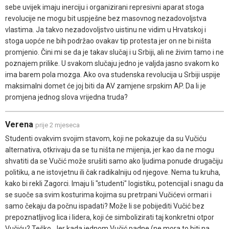
sebe uvijek imaju inerciju i organizirani represivni aparat stoga
revolucije ne mogu bit uspješne bez masovnog nezadovoljstva
vlastima. Ja takvo nezadovoljstvo uistinu ne vidim u Hrvatskoj i
stoga uopće ne bih podržao ovakav tip protesta jer on ne bi ništa
promjenio. Čini mi se da je takav slučaj i u Srbiji, ali ne živim tamo i ne
poznajem prilike. U svakom slučaju jedno je valjda jasno svakom ko
ima barem pola mozga. Ako ova studenska revolucija u Srbiji uspije
maksimalni domet će joj biti da AV zamjene srpskim AP. Da li je
promjena jednog slova vrijedna truda?
Verena
prije 2 mjeseca
Studenti ovakvim svojim stavom, koji ne pokazuje da su Vučiću
alternativa, otkrivaju da se tu ništa ne mijenja, jer kao da ne mogu
shvatiti da se Vučić može srušiti samo ako ljudima ponude drugačiju
politiku, a ne istovjetnu ili čak radikalniju od njegove. Nema tu kruha,
kako bi rekli Zagorci. Imaju li "studenti" logistiku, potencijal i snagu da
se suoče sa svim kosturima kojima su pretrpani Vučićevi ormari i
samo čekaju da počnu ispadati? Može li se pobijediti Vučić bez
prepoznatljivog lica i lidera, koji će simbolizirati taj konkretni otpor
Vučiću? Teško. Jer kada jednom Vučić padne (ne mora to biti na