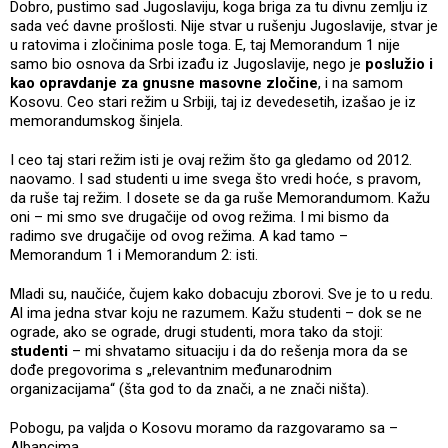
Dobro, pustimo sad Jugoslaviju, koga briga za tu divnu zemlju iz
sada već davne prošlosti. Nije stvar u rušenju Jugoslavije, stvar je
u ratovima i zločinima posle toga. E, taj Memorandum 1 nije
samo bio osnova da Srbi izađu iz Jugoslavije, nego je
poslužio i
kao opravdanje za gnusne masovne zločine
, i na samom
Kosovu. Ceo stari režim u Srbiji, taj iz devedesetih, izašao je iz
memorandumskog šinjela.
I ceo taj stari režim isti je ovaj režim što ga gledamo od 2012.
naovamo. I sad studenti u ime svega što vredi hoće, s pravom,
da ruše taj režim. I dosete se da ga ruše Memorandumom. Kažu
oni – mi smo sve drugačije od ovog režima. I mi bismo da
radimo sve drugačije od ovog režima. A kad tamo –
Memorandum 1 i Memorandum 2: isti.
Mladi su, naučiće, čujem kako dobacuju zborovi. Sve je to u redu.
Al ima jedna stvar koju ne razumem. Kažu studenti – dok se ne
ograde, ako se ograde, drugi studenti, mora tako da stoji:
studenti
– mi shvatamo situaciju i da do rešenja mora da se
dođe pregovorima s „relevantnim međunarodnim
organizacijama“ (šta god to da znači, a ne znači ništa).
Pobogu, pa valjda o Kosovu moramo da razgovaramo sa –
Albancima.