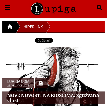
HIPERLINK
LUPIGA.COM
25. VELJAČE 2022.
NOVE NOVOSTI NA KIOSCIMA: Zgužvana
vlast