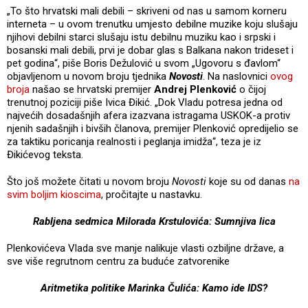
„To što hrvatski mali debili – skriveni od nas u samom korneru
interneta – u ovom trenutku umjesto debilne muzike koju slušaju
njihovi debilni starci slušaju istu debilnu muziku kao i srpski i
bosanski mali debili, prvi je dobar glas s Balkana nakon trideset i
pet godina“, piše Boris Dežulović u svom „Ugovoru s đavlom“
objavljenom u novom broju tjednika
Novosti
. Na naslovnici
ovog
broja
našao se hrvatski premijer
Andrej Plenković
o čijoj
trenutnoj poziciji piše Ivica Đikić. „Dok Vladu potresa jedna od
najvećih dosadašnjih afera izazvana istragama USKOK-a protiv
njenih sadašnjih i bivših članova, premijer Plenković opredijelio se
za taktiku poricanja realnosti i peglanja imidža“, teza je iz
Đikićevog teksta.
Što još možete čitati u novom broju
Novosti
koje su od danas
na
svim boljim kioscima
, pročitajte u nastavku.
Rabljena sedmica Milorada Krstulovića: Sumnjiva lica
Plenkovićeva Vlada sve manje nalikuje vlasti ozbiljne države, a
sve više regrutnom centru za buduće zatvorenike
Aritmetika politike Marinka Čulića: Kamo ide IDS?