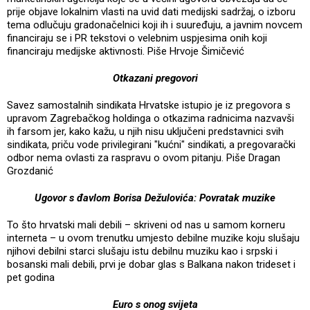
prije objave lokalnim vlasti na uvid dati medijski sadržaj, o izboru
tema odlučuju gradonačelnici koji ih i suuređuju, a javnim novcem
financiraju se i PR tekstovi o velebnim uspjesima onih koji
financiraju medijske aktivnosti. Piše Hrvoje Šimičević
Otkazani pregovori
Savez samostalnih sindikata Hrvatske istupio je iz pregovora s
upravom Zagrebačkog holdinga o otkazima radnicima nazvavši
ih farsom jer, kako kažu, u njih nisu uključeni predstavnici svih
sindikata, priču vode privilegirani "kućni" sindikati, a pregovarački
odbor nema ovlasti za raspravu o ovom pitanju. Piše Dragan
Grozdanić
Ugovor s đavlom Borisa Dežulovića: Povratak muzike
To što hrvatski mali debili – skriveni od nas u samom korneru
interneta – u ovom trenutku umjesto debilne muzike koju slušaju
njihovi debilni starci slušaju istu debilnu muziku kao i srpski i
bosanski mali debili, prvi je dobar glas s Balkana nakon trideset i
pet godina
Euro s onog svijeta