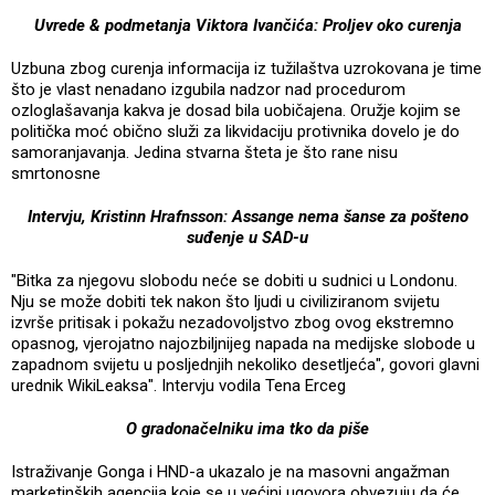
Uvrede & podmetanja Viktora Ivančića: Proljev oko curenja
Uzbuna zbog curenja informacija iz tužilaštva uzrokovana je time
što je vlast nenadano izgubila nadzor nad procedurom
ozloglašavanja kakva je dosad bila uobičajena. Oružje kojim se
politička moć obično služi za likvidaciju protivnika dovelo je do
samoranjavanja. Jedina stvarna šteta je što rane nisu
smrtonosne
Intervju, Kristinn Hrafnsson: Assange nema šanse za pošteno
suđenje u SAD-u
"Bitka za njegovu slobodu neće se dobiti u sudnici u Londonu.
Nju se može dobiti tek nakon što ljudi u civiliziranom svijetu
izvrše pritisak i pokažu nezadovoljstvo zbog ovog ekstremno
opasnog, vjerojatno najozbiljnijeg napada na medijske slobode u
zapadnom svijetu u posljednjih nekoliko desetljeća", govori glavni
urednik WikiLeaksa". Intervju vodila Tena Erceg
O gradonačelniku ima tko da piše
Istraživanje Gonga i HND-a ukazalo je na masovni angažman
marketinških agencija koje se u većini ugovora obvezuju da će