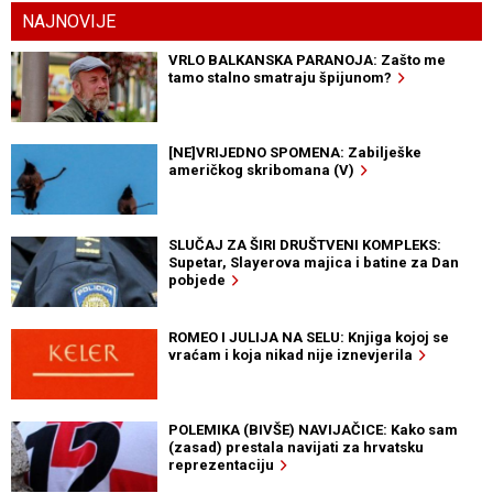
NAJNOVIJE
VRLO BALKANSKA PARANOJA: Zašto me
tamo stalno smatraju špijunom?
[NE]VRIJEDNO SPOMENA: Zabilješke
američkog skribomana (V)
SLUČAJ ZA ŠIRI DRUŠTVENI KOMPLEKS:
Supetar, Slayerova majica i batine za Dan
pobjede
ROMEO I JULIJA NA SELU: Knjiga kojoj se
vraćam i koja nikad nije iznevjerila
POLEMIKA (BIVŠE) NAVIJAČICE: Kako sam
(zasad) prestala navijati za hrvatsku
reprezentaciju