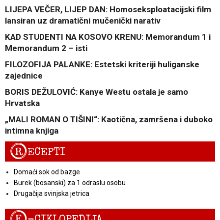
LIJEPA VEČER, LIJEP DAN: Homoseksploatacijski film
lansiran uz dramatični mučenički narativ
KAD STUDENTI NA KOSOVO KRENU: Memorandum 1 i
Memorandum 2 – isti
FILOZOFIJA PALANKE: Estetski kriteriji huliganske
zajednice
BORIS DEŽULOVIĆ: Kanye Westu ostala je samo
Hrvatska
„MALI ROMAN O TIŠINI“: Kaotična, zamršena i duboko
intimna knjiga
R
ECEPTI
Domaći sok od bazge
Burek (bosanski) za 1 odraslu osobu
Drugačija svinjska jetrica
E
-CIKLOPEDIJA