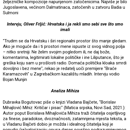
željezničke kompozicije napunjenom zatočenicima. Najviše je bilo
Jugoslavena, većinom Dalmatinaca, zatočenih u zatvoru Badia u
Sulmoni
Intervju, Oliver Frljić: Hrvatska i ja rekli smo sebi sve što smo
imali
"Trudim se da Hrvatsku i širi regionalni prostor što manje gledam.
Ako je moguće da i ti prostori mene ispuste iz svog vidnog polja
– nitko sretniji. Ne želim svojim pogledom ili, ne daj bože,
komentarima, legitimirati lokalne političke i ine Liliputance, što je
greška koju sam u prošlosti radio. Domaća politička kloaka smrdi
dovoljno i bez mene", rekao je redatelj uoči premijere "Braće
Karamazovih" u Zagrebačkom kazalištu mladih. Intervju vodio
Bojan Munjin
Analiza Mihiza
Dubravka Bogutovac piše o knjizi Vladana Bajčete, "Borislav
Mihajlović Mihiz: Kritičar i pisac" (Matica srpska, Novi Sad, 2021.):
Autor poput Borislava Mihajlovića Mihiza traži čitatelja osjetljivog
za finese, paradokse, dvoznačnosti, zatamnjena mjesta teksta, a
u Vladanu Bajčeti dobio je možda i idealnog čitatelja koji je
ponudio (re)valorizaciju opusa danas površno podrazumijevanog