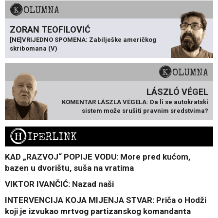
KOLUMNA
ZORAN TEOFILOVIĆ
[NE]VRIJEDNO SPOMENA: Zabilješke američkog
skribomana (V)
KOLUMNA
LÁSZLÓ VÉGEL
KOMENTAR LÁSZLA VÉGELA: Da li se autokratski
sistem može srušiti pravnim sredstvima?
H
IPERLINK
KAD „RAZVOJ“ POPIJE VODU: More pred kućom,
bazen u dvorištu, suša na vratima
VIKTOR IVANČIĆ: Nazad naši
INTERVENCIJA KOJA MIJENJA STVAR: Priča o Hodži
koji je izvukao mrtvog partizanskog komandanta