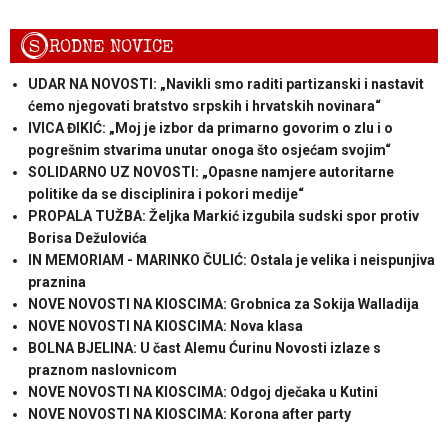
S
RODNE NOVICE
UDAR NA NOVOSTI: „Navikli smo raditi partizanski i nastavit
ćemo njegovati bratstvo srpskih i hrvatskih novinara“
IVICA ĐIKIĆ: „Moj je izbor da primarno govorim o zlu i o
pogrešnim stvarima unutar onoga što osjećam svojim“
SOLIDARNO UZ NOVOSTI: „Opasne namjere autoritarne
politike da se disciplinira i pokori medije“
PROPALA TUŽBA: Željka Markić izgubila sudski spor protiv
Borisa Dežulovića
IN MEMORIAM - MARINKO ČULIĆ: Ostala je velika i neispunjiva
praznina
NOVE NOVOSTI NA KIOSCIMA: Grobnica za Sokija Walladija
NOVE NOVOSTI NA KIOSCIMA: Nova klasa
BOLNA BJELINA: U čast Alemu Ćurinu Novosti izlaze s
praznom naslovnicom
NOVE NOVOSTI NA KIOSCIMA: Odgoj dječaka u Kutini
NOVE NOVOSTI NA KIOSCIMA: Korona after party