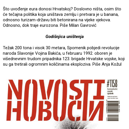
Što uvođenje eura donosi Hrvatskoj? Doslovno ništa, osim što
će tečajna politika koja uništava zemlju i pretvara je u banana,
odnosno turizam-državu biti betonirana na vijeke vjekova.
Odnosno, dok traje eurozona. Piše Milan Gavrović
Godišnjica uništenja
Težak 200 tona i visok 30 metara, Spomenik pobjedi revolucije
naroda Slavonije Vojina Bakića, u februaru 1992. oboren je
višednevnim trudom pripadnika 123. brigade Hrvatske vojske, koji
su ga tretirali ogromnim količinama eksploziva. Piše Anja Kožul