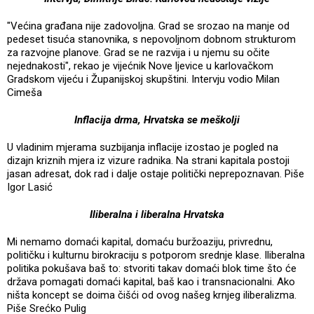
"Većina građana nije zadovoljna. Grad se srozao na manje od
pedeset tisuća stanovnika, s nepovoljnom dobnom strukturom
za razvojne planove. Grad se ne razvija i u njemu su očite
nejednakosti", rekao je vijećnik Nove ljevice u karlovačkom
Gradskom vijeću i Županijskoj skupštini. Intervju vodio Milan
Cimeša
Inflacija drma, Hrvatska se meškolji
U vladinim mjerama suzbijanja inflacije izostao je pogled na
dizajn kriznih mjera iz vizure radnika. Na strani kapitala postoji
jasan adresat, dok rad i dalje ostaje politički neprepoznavan. Piše
Igor Lasić
Iliberalna i liberalna Hrvatska
Mi nemamo domaći kapital, domaću buržoaziju, privrednu,
političku i kulturnu birokraciju s potporom srednje klase. Iliberalna
politika pokušava baš to: stvoriti takav domaći blok time što će
država pomagati domaći kapital, baš kao i transnacionalni. Ako
ništa koncept se doima čišći od ovog našeg krnjeg iliberalizma.
Piše Srećko Pulig