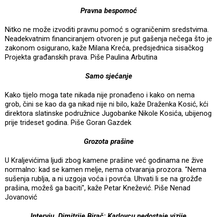
Pravna bespomoć
Nitko ne može izvoditi pravnu pomoć s ograničenim sredstvima.
Neadekvatnim financiranjem otvoren je put gašenja nečega što je
zakonom osigurano, kaže Milana Kreća, predsjednica sisačkog
Projekta građanskih prava. Piše Paulina Arbutina
Samo sjećanje
Kako tijelo moga tate nikada nije pronađeno i kako on nema
grob, čini se kao da ga nikad nije ni bilo, kaže Draženka Kosić, kći
direktora slatinske podružnice Jugobanke Nikole Kosića, ubijenog
prije trideset godina. Piše Goran Gazdek
Grozota prašine
U Kraljevićima ljudi zbog kamene prašine već godinama ne žive
normalno: kad se kamen melje, nema otvaranja prozora. "Nema
sušenja rublja, a ni uzgoja voća i povrća. Uhvati li se na grožđe
prašina, možeš ga baciti", kaže Petar Knežević. Piše Nenad
Jovanović
Intervju, Dimitrije Birač: Karlovcu nedostaje vizije