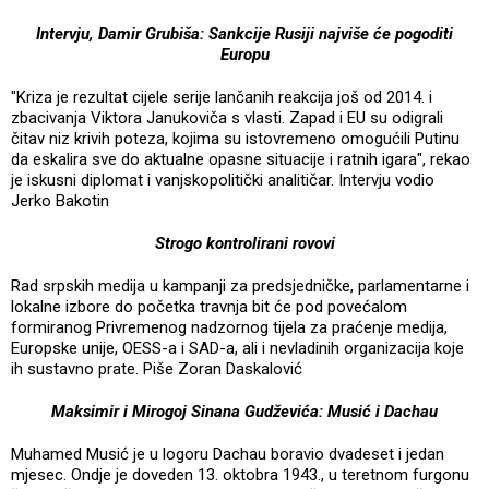
Intervju, Damir Grubiša: Sankcije Rusiji najviše će pogoditi
Europu
"Kriza je rezultat cijele serije lančanih reakcija još od 2014. i
zbacivanja Viktora Janukoviča s vlasti. Zapad i EU su odigrali
čitav niz krivih poteza, kojima su istovremeno omogućili Putinu
da eskalira sve do aktualne opasne situacije i ratnih igara", rekao
je iskusni diplomat i vanjskopolitički analitičar. Intervju vodio
Jerko Bakotin
Strogo kontrolirani rovovi
Rad srpskih medija u kampanji za predsjedničke, parlamentarne i
lokalne izbore do početka travnja bit će pod povećalom
formiranog Privremenog nadzornog tijela za praćenje medija,
Europske unije, OESS-a i SAD-a, ali i nevladinih organizacija koje
ih sustavno prate. Piše Zoran Daskalović
Maksimir i Mirogoj Sinana Gudževića: Musić i Dachau
Muhamed Musić je u logoru Dachau boravio dvadeset i jedan
mjesec. Ondje je doveden 13. oktobra 1943., u teretnom furgonu