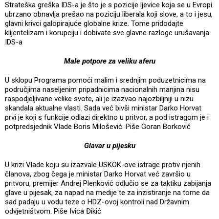
Strateška greška IDS-a je što je s pozicije ljevice koja se u Evropi
ubrzano obnavlja prešao na poziciju liberala koji slove, a to i jesu,
glavni krivci galopirajuće globalne krize. Tome pridodajte
klijentelizam i korupciju i dobivate sve glavne razloge urušavanja
IDS-a
Male potpore za veliku aferu
U sklopu Programa pomoći malim i srednjim poduzetnicima na
područjima naseljenim pripadnicima nacionalnih manjina nisu
raspodjeljivane velike svote, ali je izazvao najozbiljniji u nizu
skandala aktualne vlasti. Sada već bivši ministar Darko Horvat
prvi je koji s funkcije odlazi direktno u pritvor, a pod istragom je i
potpredsjednik Vlade Boris Milošević. Piše Goran Borković
Glavar u pijesku
U krizi Vlade koju su izazvale USKOK-ove istrage protiv njenih
članova, zbog čega je ministar Darko Horvat već završio u
pritvoru, premijer Andrej Plenković odlučio se za taktiku zabijanja
glave u pijesak, za napad na medije te za inzistiranje na tome da
sad padaju u vodu teze o HDZ-ovoj kontroli nad Državnim
odvjetništvom. Piše Ivica Đikić