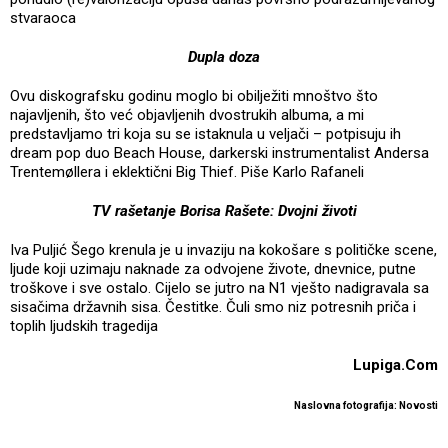
stvaraoca
Dupla doza
Ovu diskografsku godinu moglo bi obilježiti mnoštvo što
najavljenih, što već objavljenih dvostrukih albuma, a mi
predstavljamo tri koja su se istaknula u veljači – potpisuju ih
dream pop duo Beach House, darkerski instrumentalist Andersa
Trentemøllera i eklektični Big Thief. Piše Karlo Rafaneli
TV rašetanje Borisa Rašete: Dvojni životi
Iva Puljić Šego krenula je u invaziju na kokošare s političke scene,
ljude koji uzimaju naknade za odvojene živote, dnevnice, putne
troškove i sve ostalo. Cijelo se jutro na N1 vješto nadigravala sa
sisačima državnih sisa. Čestitke. Čuli smo niz potresnih priča i
toplih ljudskih tragedija
Lupiga.Com
Naslovna fotografija: Novosti