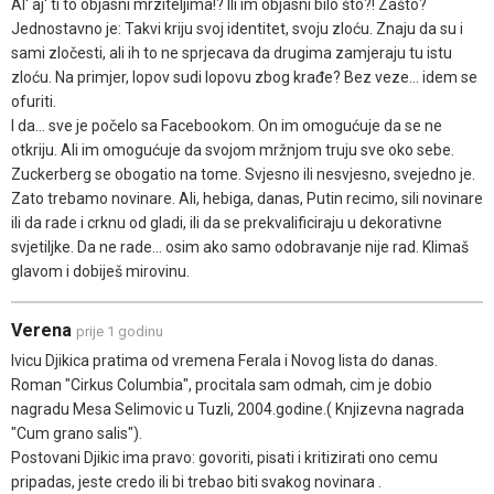
Al' aj' ti to objasni mrziteljima!? Ili im objasni bilo što?! Zašto?
Jednostavno je: Takvi kriju svoj identitet, svoju zloću. Znaju da su i
sami zločesti, ali ih to ne sprjecava da drugima zamjeraju tu istu
zloću. Na primjer, lopov sudi lopovu zbog krađe? Bez veze... idem se
ofuriti.
I da... sve je počelo sa Facebookom. On im omogućuje da se ne
otkriju. Ali im omogućuje da svojom mržnjom truju sve oko sebe.
Zuckerberg se obogatio na tome. Svjesno ili nesvjesno, svejedno je.
Zato trebamo novinare. Ali, hebiga, danas, Putin recimo, sili novinare
ili da rade i crknu od gladi, ili da se prekvalificiraju u dekorativne
svjetiljke. Da ne rade... osim ako samo odobravanje nije rad. Klimaš
glavom i dobiješ mirovinu.
Verena
prije 1 godinu
Ivicu Djikica pratima od vremena Ferala i Novog lista do danas.
Roman "Cirkus Columbia", procitala sam odmah, cim je dobio
nagradu Mesa Selimovic u Tuzli, 2004.godine.( Knjizevna nagrada
"Cum grano salis").
Postovani Djikic ima pravo: govoriti, pisati i kritizirati ono cemu
pripadas, jeste credo ili bi trebao biti svakog novinara .