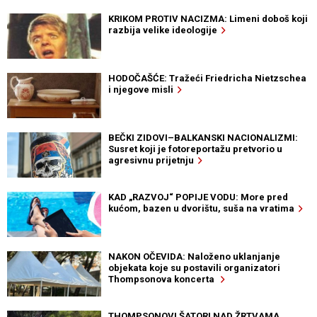
KRIKOM PROTIV NACIZMA: Limeni doboš koji
razbija velike ideologije
HODOČAŠĆE: Tražeći Friedricha Nietzschea
i njegove misli
BEČKI ZIDOVI–BALKANSKI NACIONALIZMI:
Susret koji je fotoreportažu pretvorio u
agresivnu prijetnju
KAD „RAZVOJ“ POPIJE VODU: More pred
kućom, bazen u dvorištu, suša na vratima
NAKON OČEVIDA: Naloženo uklanjanje
objekata koje su postavili organizatori
Thompsonova koncerta
THOMPSONOVI ŠATORI NAD ŽRTVAMA