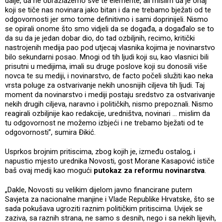
dalje, da ne obrazlažemo sve te elemente, ali mislim da je onaj
koji se tiče nas novinara jako bitan i da ne trebamo bježati od te
odgovornosti jer smo tome definitivno i sami doprinijeli. Nismo
se opirali onome što smo vidjeli da se događa, a događalo se to
da su da je jedan dobar dio, do tad ozbiljnih, recimo, kritički
nastrojenih medija pao pod utjecaj vlasnika kojima je novinarstvo
bilo sekundarni posao. Mnogi od tih ljudi koji su, kao vlasnici bili
prisutni u medijima, imali su druge poslove koji su donosili više
novca te su mediji, i novinarstvo, de facto počeli služiti kao neka
vrsta poluge za ostvarivanje nekih unosnijih ciljeva tih ljudi. Taj
moment da novinarstvo i mediji postaju sredstvo za ostvarivanje
nekih drugih ciljeva, naravno i političkih, nismo prepoznali. Nismo
reagirali ozbiljnije kao redakcije, uredništva, novinari ... mislim da
tu odgovornost ne možemo izbjeći i ne trebamo bježati od te
odgovornosti”, sumira Đikić.
Usprkos brojnim pritiscima, zbog kojih je, između ostalog, i
napustio mjesto urednika Novosti, gost Morane Kasapović ističe
baš ovaj medij kao mogući
putokaz za reformu novinarstva
.
„Dakle, Novosti su velikim dijelom javno financirane putem
Savjeta za nacionalne manjine i Vlade Republike Hrvatske, što se
sada pokušava ugroziti raznim političkim pritiscima. Uvijek se
zaziva, sa raznih strana, ne samo s desnih, nego i sa nekih lijevih,