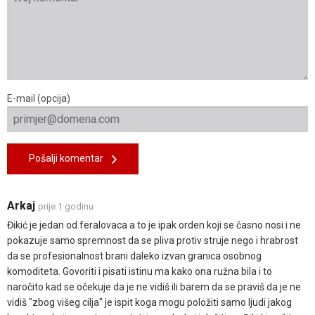
E-mail (opcija)
Pošalji komentar
Arkaj
prije 1 godinu
Đikić je jedan od feralovaca a to je ipak orden koji se časno nosi i ne
pokazuje samo spremnost da se pliva protiv struje nego i hrabrost
da se profesionalnost brani daleko izvan granica osobnog
komoditeta. Govoriti i pisati istinu ma kako ona ružna bila i to
naročito kad se očekuje da je ne vidiš ili barem da se praviš da je ne
vidiš "zbog višeg cilja" je ispit koga mogu položiti samo ljudi jakog