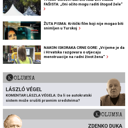
FAŠISTA: „Oni očito mogu raditi štogod žele“
ŽUTA PISMA: Kritički film koji nije mogao biti
snimljen u Turskoj
NAKON ISKORAKA CRNE GORE: „Vrijeme je da
i Hrvatska razgovara o utjecaju
menstruacije na radni život žena“
KOLUMNA
LÁSZLÓ VÉGEL
KOMENTAR LÁSZLA VÉGELA: Da li se autokratski
sistem može srušiti pravnim sredstvima?
KOLUMNA
ZDENKO DUKA