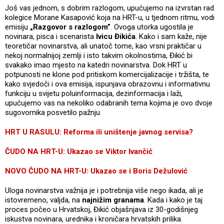
Još vas jednom, s dobrim razlogom, upućujemo na izvrstan rad
kolegice Morane Kasapović koja na HRT-u, u tjednom ritmu, vodi
emisiju
„Razgovor s razlogom”
. Ovoga utorka ugostila je
novinara, pisca i scenarista
Ivicu Đikića
. Kako i sam kaže, nije
teoretičar novinarstva, ali unatoč tome, kao vrsni praktičar u
nekoj normalnijoj zemlji i isto takvim okolnostima, Đikić bi
svakako imao mjesto na katedri novinarstva. Dok HRT u
potpunosti ne klone pod pritiskom komercijalizacije i tržišta, te
kako svjedoči i ova emisija, ispunjava obrazovnu i informativnu
funkciju u svijetu poluinformacija, dezinformacija i laži,
upućujemo vas na nekoliko odabranih tema kojima je ovo dvoje
sugovornika posvetilo pažnju.
HRT U RASULU: Reforma ili uništenje javnog servisa?
ČUDO NA HRT-U: Ukazao se Viktor Ivančić
NOVO ČUDO NA HRT-U: Ukazao se i Boris Dežulović
Uloga novinarstva važnija je i potrebnija više nego ikada, ali je
istovremeno, valjda, na
najnižim granama
. Kada i kako je taj
proces počeo u Hrvatskoj, Đikić objašnjava iz 30-godišnjeg
iskustva novinara, urednika i kroničara hrvatskih prilika.