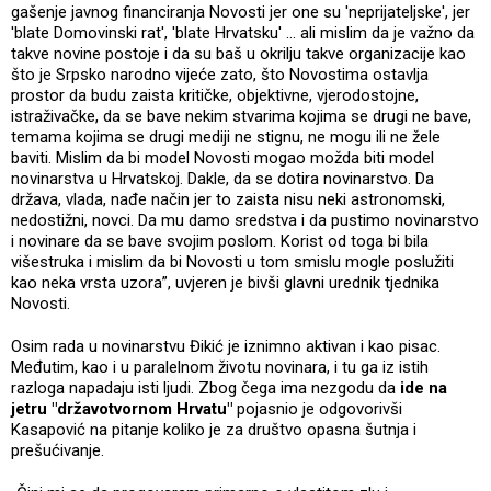
gašenje javnog financiranja Novosti jer one su 'neprijateljske', jer
'blate Domovinski rat', 'blate Hrvatsku' ... ali mislim da je važno da
takve novine postoje i da su baš u okrilju takve organizacije kao
što je Srpsko narodno vijeće zato, što Novostima ostavlja
prostor da budu zaista kritičke, objektivne, vjerodostojne,
istraživačke, da se bave nekim stvarima kojima se drugi ne bave,
temama kojima se drugi mediji ne stignu, ne mogu ili ne žele
baviti. Mislim da bi model Novosti mogao možda biti model
novinarstva u Hrvatskoj. Dakle, da se dotira novinarstvo. Da
država, vlada, nađe način jer to zaista nisu neki astronomski,
nedostižni, novci. Da mu damo sredstva i da pustimo novinarstvo
i novinare da se bave svojim poslom. Korist od toga bi bila
višestruka i mislim da bi Novosti u tom smislu mogle poslužiti
kao neka vrsta uzora”, uvjeren je bivši glavni urednik tjednika
Novosti.
Osim rada u novinarstvu Đikić je iznimno aktivan i kao pisac.
Međutim, kao i u paralelnom životu novinara, i tu ga iz istih
razloga napadaju isti ljudi. Zbog čega ima nezgodu da
ide na
jetru "državotvornom Hrvatu"
pojasnio je odgovorivši
Kasapović na pitanje koliko je za društvo opasna šutnja i
prešućivanje.