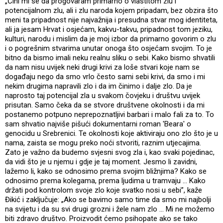
„Čini mi se da progovaram primarno o vlastitom zlu i
potencijalnom zlu, ali i zlu naroda kojem pripadam, bez obzira što
meni ta pripadnost nije najvažnija i presudna stvar mog identiteta,
ali ja jesam Hrvat i osjećam, kakvu-takvu, pripadnost tom jeziku,
kulturi, narodu i mislim da je moj izbor da primarno govorim o zlu
i o pogrešnim stvarima unutar onoga što osjećam svojim. To je
bitno da bismo imali neku realnu sliku o sebi. Kako bismo shvatili
da nam nisu uvijek neki drugi krivi za loše stvari koje nam se
događaju nego da smo vrlo često sami sebi krivi, da smo i mi
nekim drugima napravili zlo i da im činimo i dalje zlo. Da je
naprosto taj potencijal zla u svakom čovjeku i društvu uvijek
prisutan. Samo čeka da se stvore društvene okolnosti i da mi
postanemo potpuno neprepoznatljivi barbari i malo fali za to. To
sam shvatio najviše pišući dokumentarni roman 'Beara' o
genocidu u Srebrenici. Te okolnosti koje aktiviraju ono zlo što je u
nama, zaista se mogu preko noći stvoriti, raznim utjecajima.
Zato je važno da budemo svjesni svog zla i, kao svaki pojedinac,
da vidi što je u njemu i gdje je taj moment. Jesmo li zavidni,
lažemo li, kako se odnosimo prema svojim bližnjima? Kako se
odnosimo prema kolegama, prema ljudima u tramvaju ... Kako
držati pod kontrolom svoje zlo koje svatko nosi u sebi”, kaže
Đikić i zaključuje: „Ako se bavimo samo time da smo mi najbolji
na svijetu i da su svi drugi grozni i žele nam zlo ... Mi ne možemo
biti zdravo društvo. Proizvodit ćemo psihopate ako se tako