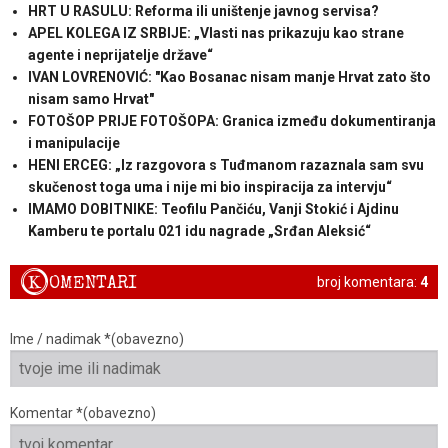
HRT U RASULU: Reforma ili uništenje javnog servisa?
APEL KOLEGA IZ SRBIJE: „Vlasti nas prikazuju kao strane
agente i neprijatelje države“
IVAN LOVRENOVIĆ: "Kao Bosanac nisam manje Hrvat zato što
nisam samo Hrvat"
FOTOŠOP PRIJE FOTOŠOPA: Granica između dokumentiranja
i manipulacije
HENI ERCEG: „Iz razgovora s Tuđmanom razaznala sam svu
skučenost toga uma i nije mi bio inspiracija za intervju“
IMAMO DOBITNIKE: Teofilu Pančiću, Vanji Stokić i Ajdinu
Kamberu te portalu 021 idu nagrade „Srđan Aleksić“
K
OMENTARI
broj komentara:
4
Ime / nadimak *(obavezno)
Komentar *(obavezno)