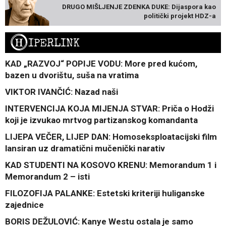
DRUGO MIŠLJENJE ZDENKA DUKE: Dijaspora kao
politički projekt HDZ-a
H
IPERLINK
KAD „RAZVOJ“ POPIJE VODU: More pred kućom,
bazen u dvorištu, suša na vratima
VIKTOR IVANČIĆ: Nazad naši
INTERVENCIJA KOJA MIJENJA STVAR: Priča o Hodži
koji je izvukao mrtvog partizanskog komandanta
LIJEPA VEČER, LIJEP DAN: Homoseksploatacijski film
lansiran uz dramatični mučenički narativ
KAD STUDENTI NA KOSOVO KRENU: Memorandum 1 i
Memorandum 2 – isti
FILOZOFIJA PALANKE: Estetski kriteriji huliganske
zajednice
BORIS DEŽULOVIĆ: Kanye Westu ostala je samo