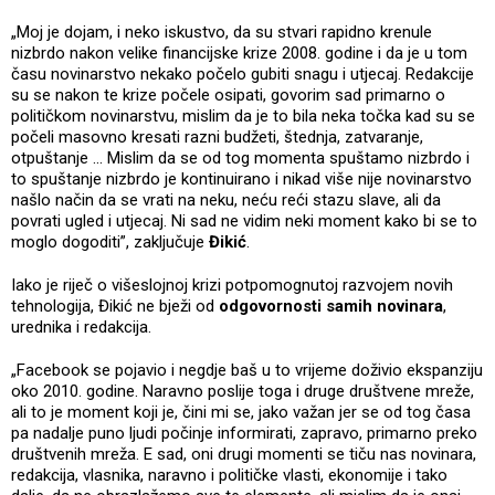
„Moj je dojam, i neko iskustvo, da su stvari rapidno krenule
nizbrdo nakon velike financijske krize 2008. godine i da je u tom
času novinarstvo nekako počelo gubiti snagu i utjecaj. Redakcije
su se nakon te krize počele osipati, govorim sad primarno o
političkom novinarstvu, mislim da je to bila neka točka kad su se
počeli masovno kresati razni budžeti, štednja, zatvaranje,
otpuštanje ... Mislim da se od tog momenta spuštamo nizbrdo i
to spuštanje nizbrdo je kontinuirano i nikad više nije novinarstvo
našlo način da se vrati na neku, neću reći stazu slave, ali da
povrati ugled i utjecaj. Ni sad ne vidim neki moment kako bi se to
moglo dogoditi”, zaključuje
Đikić
.
Iako je riječ o višeslojnoj krizi potpomognutoj razvojem novih
tehnologija, Đikić ne bježi od
odgovornosti samih novinara
,
urednika i redakcija.
„Facebook se pojavio i negdje baš u to vrijeme doživio ekspanziju
oko 2010. godine. Naravno poslije toga i druge društvene mreže,
ali to je moment koji je, čini mi se, jako važan jer se od tog časa
pa nadalje puno ljudi počinje informirati, zapravo, primarno preko
društvenih mreža. E sad, oni drugi momenti se tiču nas novinara,
redakcija, vlasnika, naravno i političke vlasti, ekonomije i tako