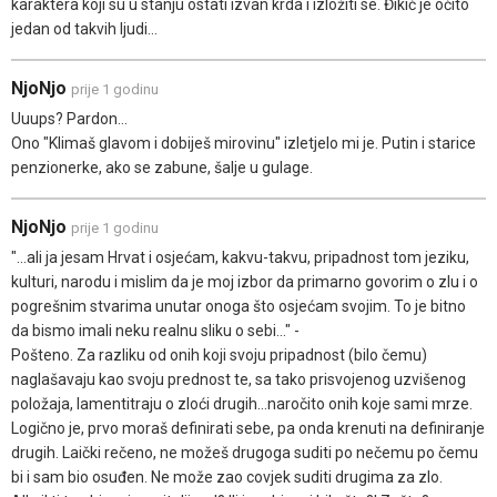
karaktera koji su u stanju ostati izvan krda i izložiti se. Đikić je očito
jedan od takvih ljudi...
NjoNjo
prije 1 godinu
Uuups? Pardon...
Ono "Klimaš glavom i dobiješ mirovinu" izletjelo mi je. Putin i starice
penzionerke, ako se zabune, šalje u gulage.
NjoNjo
prije 1 godinu
"...ali ja jesam Hrvat i osjećam, kakvu-takvu, pripadnost tom jeziku,
kulturi, narodu i mislim da je moj izbor da primarno govorim o zlu i o
pogrešnim stvarima unutar onoga što osjećam svojim. To je bitno
da bismo imali neku realnu sliku o sebi..." -
Pošteno. Za razliku od onih koji svoju pripadnost (bilo čemu)
naglašavaju kao svoju prednost te, sa tako prisvojenog uzvišenog
položaja, lamentitraju o zloći drugih...naročito onih koje sami mrze.
Logično je, prvo moraš definirati sebe, pa onda krenuti na definiranje
drugih. Laički rečeno, ne možeš drugoga suditi po nečemu po čemu
bi i sam bio osuđen. Ne može zao covjek suditi drugima za zlo.