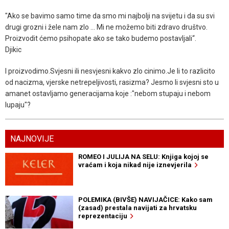
"Ako se bavimo samo time da smo mi najbolji na svijetu i da su svi
drugi grozni i žele nam zlo ... Mi ne možemo biti zdravo društvo.
Proizvodit ćemo psihopate ako se tako budemo postavljali“.
Djikic
I proizvodimo.Svjesni ili nesvjesni kakvo zlo cinimo.Je li to razlicito
od nacizma, vjerske netrepeljivosti, rasizma? Jesmo li svjesni sto u
amanet ostavljamo generacijama koje :"nebom stupaju i nebom
lupaju"?
NAJNOVIJE
ROMEO I JULIJA NA SELU: Knjiga kojoj se
vraćam i koja nikad nije iznevjerila
POLEMIKA (BIVŠE) NAVIJAČICE: Kako sam
(zasad) prestala navijati za hrvatsku
reprezentaciju