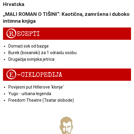
Hrvatska
„MALI ROMAN O TIŠINI“: Kaotična, zamršena i duboko
intimna knjiga
R
ECEPTI
Domaći sok od bazge
Burek (bosanski) za 1 odraslu osobu
Drugačija svinjska jetrica
E
-CIKLOPEDIJA
Povijesni put Hitlerove 'klonje'
Yugo - urbana legenda
Freedom Theatre (Teatar slobode)