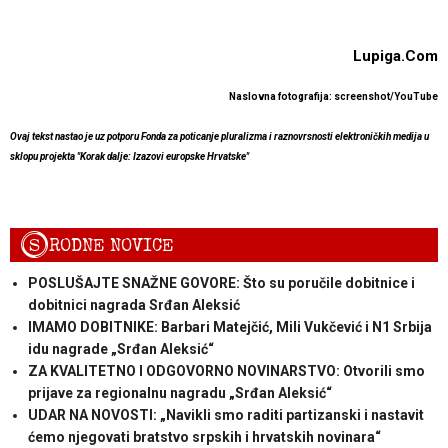
Lupiga.Com
Naslovna fotografija: screenshot/YouTube
Ovaj tekst nastao je uz potporu Fonda za poticanje pluralizma i raznovrsnosti elektroničkih medija u
sklopu projekta "Korak dalje: Izazovi europske Hrvatske"
S
RODNE NOVICE
POSLUŠAJTE SNAŽNE GOVORE: Što su poručile dobitnice i
dobitnici nagrada Srđan Aleksić
IMAMO DOBITNIKE: Barbari Matejčić, Mili Vukčević i N1 Srbija
idu nagrade „Srđan Aleksić“
ZA KVALITETNO I ODGOVORNO NOVINARSTVO: Otvorili smo
prijave za regionalnu nagradu „Srđan Aleksić“
UDAR NA NOVOSTI: „Navikli smo raditi partizanski i nastavit
ćemo njegovati bratstvo srpskih i hrvatskih novinara“