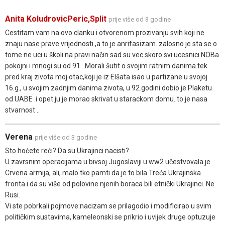
Anita KoludrovicPeric,Split
prije više od 3 godine
Cestitam vam na ovo clanku i otvorenom prozivanju svih koji ne
znaju nase prave vrijednosti ,a to je anrifasizam..zalosno je sta se o
tome ne uci u školi na pravi način.sad su vec skoro svi ucesnici NOBa
pokojni i mnogi su od 91 . Morali šutit o svojim ratnim danima.tek
pred kraj zivota moj otac,koji je iz Elšata isao u partizane u svojoj
16.g., u svojim zadnjim danima zivota, u 92.godini dobio je Plaketu
od UABE .i opet ju je morao skrivat u starackom domu..to je nasa
stvarnost ..
Verena
prije više od 3 godine
Sto hoćete reći? Da su Ukrajinci nacisti?
U zavrsnim operacijama u bivsoj Jugoslaviji u ww2 učestvovala je
Crvena armija, ali, malo tko pamti da je to bila Treća Ukrajinska
fronta i da su više od polovine njenih boraca bili etnički Ukrajinci. Ne
Rusi.
Vi ste pobrkali pojmove:nacizam se prilagodio i modificirao u svim
političkim sustavima, kameleonski se prikrio i uvijek druge optuzuje