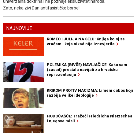
univerzalna doktrina i ne poznaje eksluzivitet naroda.
Zato, neka zivi Dan antifasističke borbe!
NAJNOVIJE
ROMEO I JULIJA NA SELU: Knjiga kojoj se
vraćam i koja nikad nije iznevjerila
POLEMIKA (BIVŠE) NAVIJAČICE: Kako sam
(zasad) prestala navijati za hrvatsku
reprezentaciju
KRIKOM PROTIV NACIZMA: Limeni doboš koji
razbija velike ideologije
HODOČAŠĆE: Tražeći Friedricha Nietzschea
i njegove misli