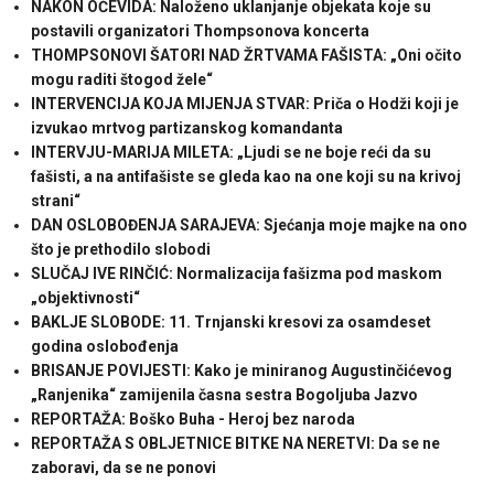
NAKON OČEVIDA: Naloženo uklanjanje objekata koje su
postavili organizatori Thompsonova koncerta
THOMPSONOVI ŠATORI NAD ŽRTVAMA FAŠISTA: „Oni očito
mogu raditi štogod žele“
INTERVENCIJA KOJA MIJENJA STVAR: Priča o Hodži koji je
izvukao mrtvog partizanskog komandanta
INTERVJU-MARIJA MILETA: „Ljudi se ne boje reći da su
fašisti, a na antifašiste se gleda kao na one koji su na krivoj
strani“
DAN OSLOBOĐENJA SARAJEVA: Sjećanja moje majke na ono
što je prethodilo slobodi
SLUČAJ IVE RINČIĆ: Normalizacija fašizma pod maskom
„objektivnosti“
BAKLJE SLOBODE: 11. Trnjanski kresovi za osamdeset
godina oslobođenja
BRISANJE POVIJESTI: Kako je miniranog Augustinčićevog
„Ranjenika“ zamijenila časna sestra Bogoljuba Jazvo
REPORTAŽA: Boško Buha - Heroj bez naroda
REPORTAŽA S OBLJETNICE BITKE NA NERETVI: Da se ne
zaboravi, da se ne ponovi