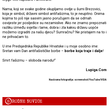
Nama, koji se svake godine okupljamo ovdje u šumi Brezovici,
koja je simbol, državni simbol antifašizma, to je neupitno. Onima
kojima to još nije sasvim jasno poručujem da se odmah
osvijeste jer posljedice su nezamislive. Ako ne znamo prepoznati
razliku između svjetla i tame, dobra i zla kakvu državu uopće
možemo izgraditi za našu djecu? Sumračnu? Ne pristajem na to i
ne prihvaćam to.
U ime Predsjednika Republike Hrvatske i u moje osobno ime:
Sretan vam Dan antifašističke borbe –
borbe koja traje i dalje
!
Smrt fašizmu – sloboda narodu!"
Lupiga.Com
Naslovna fotografija: screenshot/YouTube/VIDA
S
RODNE NOVICE