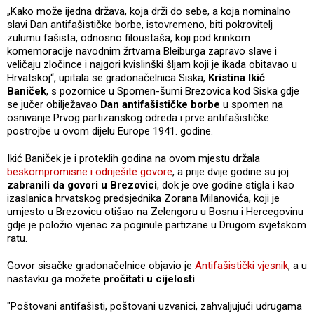
„Kako može ijedna država, koja drži do sebe, a koja nominalno
slavi Dan antifašističke borbe, istovremeno, biti pokrovitelj
zulumu fašista, odnosno filoustaša, koji pod krinkom
komemoracije navodnim žrtvama Bleiburga zapravo slave i
veličaju zločince i najgori kvislinški šljam koji je ikada obitavao u
Hrvatskoj“, upitala se gradonačelnica Siska,
Kristina Ikić
Baniček
, s pozornice u Spomen-šumi Brezovica kod Siska gdje
se jučer obilježavao
Dan antifašističke borbe
u spomen na
osnivanje Prvog partizanskog odreda i prve antifašističke
postrojbe u ovom dijelu Europe 1941. godine.
Ikić Baniček je i proteklih godina na ovom mjestu držala
beskompromisne i odriješite govore
, a prije dvije godine su joj
zabranili da govori u Brezovici
, dok je ove godine stigla i kao
izaslanica hrvatskog predsjednika Zorana Milanovića, koji je
umjesto u Brezovicu otišao na Zelengoru u Bosnu i Hercegovinu
gdje je položio vijenac za poginule partizane u Drugom svjetskom
ratu.
Govor sisačke gradonačelnice objavio je
Antifašistički vjesnik
, a u
nastavku ga možete
pročitati u cijelosti
.
"Poštovani antifašisti, poštovani uzvanici, zahvaljujući udrugama