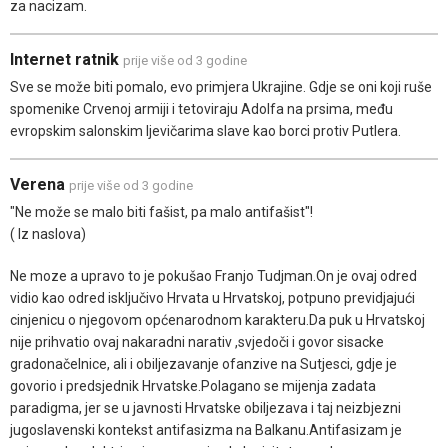
za nacizam.
Internet ratnik
prije više od 3 godine
Sve se može biti pomalo, evo primjera Ukrajine. Gdje se oni koji ruše
spomenike Crvenoj armiji i tetoviraju Adolfa na prsima, među
evropskim salonskim ljevičarima slave kao borci protiv Putlera.
Verena
prije više od 3 godine
"Ne može se malo biti fašist, pa malo antifašist"!
( Iz naslova)
Ne moze a upravo to je pokušao Franjo Tudjman.On je ovaj odred
vidio kao odred isključivo Hrvata u Hrvatskoj, potpuno previdjajući
cinjenicu o njegovom općenarodnom karakteru.Da puk u Hrvatskoj
nije prihvatio ovaj nakaradni narativ ,svjedoči i govor sisacke
gradonačelnice, ali i obiljezavanje ofanzive na Sutjesci, gdje je
govorio i predsjednik Hrvatske.Polagano se mijenja zadata
paradigma, jer se u javnosti Hrvatske obiljezava i taj neizbjezni
jugoslavenski kontekst antifasizma na Balkanu.Antifasizam je