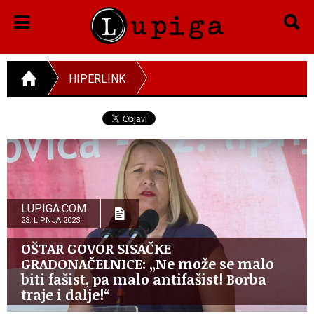
HIPERLINK
LUPIGA.COM
23. LIPNJA 2023.
OŠTAR GOVOR SISAČKE
GRADONAČELNICE: „Ne može se malo
biti fašist, pa malo antifašist! Borba
traje i dalje!“