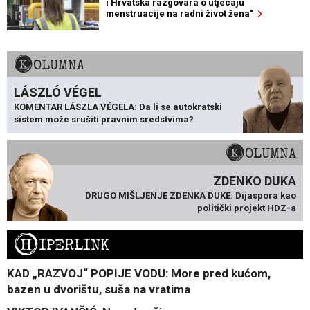
i Hrvatska razgovara o utjecaju
menstruacije na radni život žena“
KOLUMNA
LÁSZLÓ VÉGEL
KOMENTAR LÁSZLA VÉGELA: Da li se autokratski
sistem može srušiti pravnim sredstvima?
KOLUMNA
ZDENKO DUKA
DRUGO MIŠLJENJE ZDENKA DUKE: Dijaspora kao
politički projekt HDZ-a
H
IPERLINK
KAD „RAZVOJ“ POPIJE VODU: More pred kućom,
bazen u dvorištu, suša na vratima