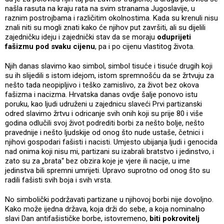
našla rasuta na kraju rata na svim stranama Jugoslavije, u
raznim postrojbama i različitim okolnostima. Kada su krenuli nisu
znali niti su mogli znati kako će njihov put završiti, ali su dijelili
zajedničku ideju i zajednički stav da se moraju
oduprijeti
fašizmu pod svaku cijenu
, pa i po cijenu vlastitog života.
Njih danas slavimo kao simbol, simbol tisuće i tisuće drugih koji
su ih slijedili s istom idejom, istom spremnošću da se žrtvuju za
nešto tada neopipljivo i teško zamislivo, za život bez okova
fašizma i nacizma. Hrvatska danas ovdje šalje ponovo istu
poruku, kao ljudi udruženi u zajednicu slaveći Prvi partizanski
odred slavimo žrtvu i odricanje svih onih koji su prije 80 i više
godina odlučili svoj život podrediti borbi za nešto bolje, nešto
pravednije i nešto ljudskije od onog što nude ustaše, četnici i
njihovi gospodari fašisti i nacisti. Umjesto ubijanja ljudi i genocida
nad onima koji nisu mi, partizani su izabrali bratstvo i jedinstvo, i
zato su za „brata“ bez obzira koje je vjere ili nacije, u ime
jedinstva bili spremni umrijeti. Upravo suprotno od onog što su
radili fašisti svih boja i svih vrsta.
No simbolički podržavati partizane u njihovoj borbi nije dovoljno.
Kako može ijedna država, koja drži do sebe, a koja nominalno
slavi Dan antifašističke borbe, istovremeno,
biti pokrovitelj