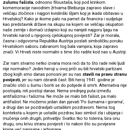
zulumu fašista
, odnosno filoustaša, koji pod krinkom
komemoracije navodnim žrtvama Bleiburga zapravo slave i
veličaju zločince i najgori kvislinški šljam koji je ikada obitavao u
Hrvatskoj? Kako je ikome palo na pamet da financira i sudjeluje
kao predstavnik države na skupu na kojem se veličaju okupatori
naše zemlje i domaći izdajnici koji su nanijeli najgoru ljagu na
hrvatski narod u njegovoj cjelokupnoj povijesti? Zar je morala,
časna i odgovorna Republika Austrija poslati simboličku poruku
Hrvatskom saboru zabranom tog bala vampira, koja zapravo
znači: Vi Hrvati niste normalni s time što radite kod nas u Austriji.
Zar nam stvarno netko izvana mora reći da to što rade neki ljudi
nije normalno? Jedini heroji u ovoj priči su bili hrvatski partizani
zbog kojih smo danas ponosni jer su nas
stavili na pravu stranu
povijesti
, jer su nam obranili čast. Biti heroj 1941. godine je
značilo otići u šumu i boriti se do pobjede ili smrti. Alternativa nije
postojala, niti postoji danas. Nema srednjeg puta između
antifašizma i fašizma. Ne može se malo biti fašist, pa malo
antifašist. Ne možemo jedan dan pjevati 'Po šumama i gorama',
a drugi dan se pozdravljati ustaškim pozdravom. Nema tog
konteksta u kojem je ustaški pozdrav, kao simbol zla i ubijanja i
mučenja onih drugih, prihvatljiv. Svatko tko to tolerira, bira onu
drugu, onu krivu stranu povijesti i to nakon što su povijesne
knjige već napisane i arhivirane.