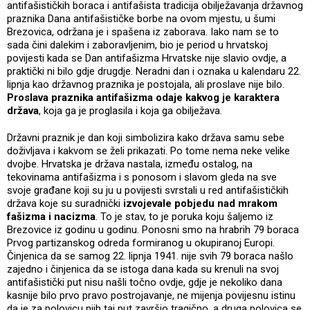
antifašističkih boraca i antifašista tradicija obilježavanja državnog
praznika Dana antifašističke borbe na ovom mjestu, u šumi
Brezovica, održana je i spašena iz zaborava. Iako nam se to
sada čini dalekim i zaboravljenim, bio je period u hrvatskoj
povijesti kada se Dan antifašizma Hrvatske nije slavio ovdje, a
praktički ni bilo gdje drugdje. Neradni dan i oznaka u kalendaru 22.
lipnja kao državnog praznika je postojala, ali proslave nije bilo.
Proslava praznika antifašizma odaje kakvog je karaktera
država
, koja ga je proglasila i koja ga obilježava.
Državni praznik je dan koji simbolizira kako država samu sebe
doživljava i kakvom se želi prikazati. Po tome nema neke velike
dvojbe. Hrvatska je država nastala, između ostalog, na
tekovinama antifašizma i s ponosom i slavom gleda na sve
svoje građane koji su ju u povijesti svrstali u red antifašističkih
država koje su suradnički
izvojevale pobjedu nad mrakom
fašizma i nacizma
. To je stav, to je poruka koju šaljemo iz
Brezovice iz godinu u godinu. Ponosni smo na hrabrih 79 boraca
Prvog partizanskog odreda formiranog u okupiranoj Europi.
Činjenica da se samog 22. lipnja 1941. nije svih 79 boraca našlo
zajedno i činjenica da se istoga dana kada su krenuli na svoj
antifašistički put nisu našli točno ovdje, gdje je nekoliko dana
kasnije bilo prvo pravo postrojavanje, ne mijenja povijesnu istinu
da je za polovicu njih taj put završio tragično, a druga polovica se