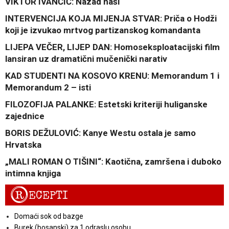
VIKTOR IVANČIĆ: Nazad naši
INTERVENCIJA KOJA MIJENJA STVAR: Priča o Hodži
koji je izvukao mrtvog partizanskog komandanta
LIJEPA VEČER, LIJEP DAN: Homoseksploatacijski film
lansiran uz dramatični mučenički narativ
KAD STUDENTI NA KOSOVO KRENU: Memorandum 1 i
Memorandum 2 – isti
FILOZOFIJA PALANKE: Estetski kriteriji huliganske
zajednice
BORIS DEŽULOVIĆ: Kanye Westu ostala je samo
Hrvatska
„MALI ROMAN O TIŠINI“: Kaotična, zamršena i duboko
intimna knjiga
R
ECEPTI
Domaći sok od bazge
Burek (bosanski) za 1 odraslu osobu