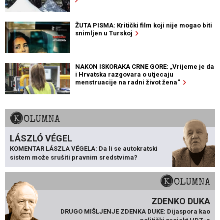
ŽUTA PISMA: Kritički film koji nije mogao biti
snimljen u Turskoj
NAKON ISKORAKA CRNE GORE: „Vrijeme je da
i Hrvatska razgovara o utjecaju
menstruacije na radni život žena“
KOLUMNA
LÁSZLÓ VÉGEL
KOMENTAR LÁSZLA VÉGELA: Da li se autokratski
sistem može srušiti pravnim sredstvima?
KOLUMNA
ZDENKO DUKA
DRUGO MIŠLJENJE ZDENKA DUKE: Dijaspora kao