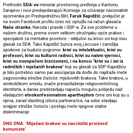
Prethodni
SDA-ov
ministar prostornog uređenja u Kantonu
Sarajevo i novi predsjedavajući Komisije za očuvanje nacionalnih
spomenika pri Predsjedništvu BiH,
Faruk Kapidžić
, prekjučer je
na svom Facebook profilu iznio niz optužbi na račun glasača
Naše stranke
, Naroda i pravde i SDP-a. Za sve probleme u
našem društvu, prema ovom velikom stručnjaku opće prakse i
specijalisti za mentalne prostore - isključivi su krivci svi koji nisu
glasali za SDA. Tako Kapidžić bunca svoj
j'accuse
i zamišlja
spiskove za buduće pogrome:
krivi su intelektualci, krivi su
profesori, krivi su kulturni radnici, krivi su naivni vjernici,
krivi su novopečeni biznismeni, i na koncu "krivi su i svi iz
radničkih i mješanih brakova"
koji su glasali za SDP. Kapidžiću
je bilo potrebno samo par asocijacija da dođe do najdraže mete
zagovornika etničke čistoće: mješovitih brakova. Takvi brakovi, u
simboličkom smislu, znače prevazilaženje religiocentričnog
identiteta, a danas predstavljaju najveću moguću pobjedu nad
vladajućim
etnokonfesionalnim aparthejdom
čime oni koji su u
njima, zarad vlastitog izbora partnera/ice, na sebe stavljaju
snajper etničke čistoće i postaju mete njegove stalne
diskriminacije.
DNO DNA: 'Miješani brakovi su nacistički proizvod
komunista'