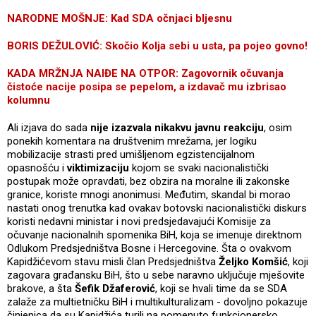
NARODNE MOŠNJE: Kad SDA očnjaci bljesnu
BORIS DEŽULOVIĆ: Skočio Kolja sebi u usta, pa pojeo govno!
KADA MRŽNJA NAIĐE NA OTPOR: Zagovornik očuvanja
čistoće nacije posipa se pepelom, a izdavač mu izbrisao
kolumnu
Ali izjava do sada
nije izazvala nikakvu javnu reakciju
, osim
ponekih komentara na društvenim mrežama, jer logiku
mobilizacije strasti pred umišljenom egzistencijalnom
opasnošću i
viktimizaciju
kojom se svaki nacionalistički
postupak može opravdati, bez obzira na moralne ili zakonske
granice, koriste mnogi anonimusi. Međutim, skandal bi morao
nastati onog trenutka kad ovakav botovski nacionalistički diskurs
koristi nedavni ministar i novi predsjedavajući Komisije za
očuvanje nacionalnih spomenika BiH, koja se imenuje direktnom
Odlukom Predsjedništva Bosne i Hercegovine. Šta o ovakvom
Kapidžićevom stavu misli član Predsjedništva
Željko Komšić
, koji
zagovara građansku BiH, što u sebe naravno uključuje mješovite
brakove, a šta
Šefik Džaferović
, koji se hvali time da se SDA
zalaže za multietničku BiH i multikulturalizam - dovoljno pokazuje
činjenica da su Kapidžića turili na pomenuto funkcionersko