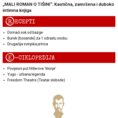
„MALI ROMAN O TIŠINI“: Kaotična, zamršena i duboko
intimna knjiga
R
ECEPTI
Domaći sok od bazge
Burek (bosanski) za 1 odraslu osobu
Drugačija svinjska jetrica
E
-CIKLOPEDIJA
Povijesni put Hitlerove 'klonje'
Yugo - urbana legenda
Freedom Theatre (Teatar slobode)