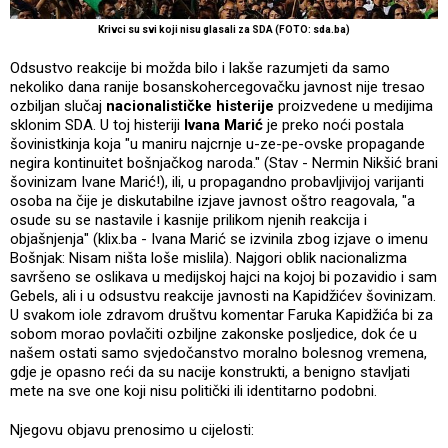
Krivci su svi koji nisu glasali za SDA (FOTO: sda.ba)
Odsustvo reakcije bi možda bilo i lakše razumjeti da samo
nekoliko dana ranije bosanskohercegovačku javnost nije tresao
ozbiljan slučaj
nacionalističke histerije
proizvedene u medijima
sklonim SDA. U toj histeriji
Ivana Marić
je preko noći postala
šovinistkinja koja "u maniru najcrnje u-ze-pe-ovske propagande
negira kontinuitet bošnjačkog naroda." (Stav - Nermin Nikšić brani
šovinizam Ivane Marić!), ili, u propagandno probavljivijoj varijanti
osoba na čije je diskutabilne izjave javnost oštro reagovala, "a
osude su se nastavile i kasnije prilikom njenih reakcija i
objašnjenja" (klix.ba - Ivana Marić se izvinila zbog izjave o imenu
Bošnjak: Nisam ništa loše mislila). Najgori oblik nacionalizma
savršeno se oslikava u medijskoj hajci na kojoj bi pozavidio i sam
Gebels, ali i u odsustvu reakcije javnosti na Kapidžićev šovinizam.
U svakom iole zdravom društvu komentar Faruka Kapidžića bi za
sobom morao povlačiti ozbiljne zakonske posljedice, dok će u
našem ostati samo svjedočanstvo moralno bolesnog vremena,
gdje je opasno reći da su nacije konstrukti, a benigno stavljati
mete na sve one koji nisu politički ili identitarno podobni.
Njegovu objavu prenosimo u cijelosti: