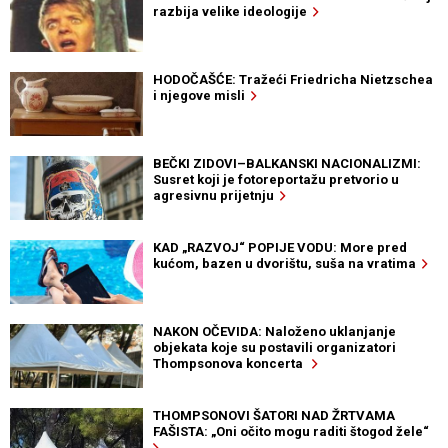
razbija velike ideologije
HODOČAŠĆE: Tražeći Friedricha Nietzschea
i njegove misli
BEČKI ZIDOVI–BALKANSKI NACIONALIZMI:
Susret koji je fotoreportažu pretvorio u
agresivnu prijetnju
KAD „RAZVOJ“ POPIJE VODU: More pred
kućom, bazen u dvorištu, suša na vratima
NAKON OČEVIDA: Naloženo uklanjanje
objekata koje su postavili organizatori
Thompsonova koncerta
THOMPSONOVI ŠATORI NAD ŽRTVAMA
FAŠISTA: „Oni očito mogu raditi štogod žele“