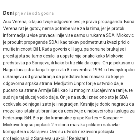
Deni
prije više od 5 godina
Auu Verena, citajuci tvoje odgovore ovo je prava propaganda. Bona
Verena rat je gotov, nema potrebe vise za lazima, jer je protok
informacija u vise pravaca i nije vise samo u rukama SDA. Miokovic
je produkt propagande SDA i kao takav podmetnut u kvazi prici o
multietnicnosti BiH. Kada govoris o Hagu, pa bona ne brukaj se i
procitaj sta se tamo desilo, a uopste nije onako kako Miokovic
predstavlja po Sarajevu, ili kako bi ti zelila da cujes. On je pokusao u
Hagu slucaj stradanja troje civila 8. novembra 1994. u Livanjskoj ulici
u Sarajevu od granatiranja da predstavi kao masakr za koje je
odgovorna srpska strana. Medjutim Unprofor je ustvrdio da je
pucano sa strane Armije BiH, kao i u mnogim slucajevima ranije, te
sud nije taj slucaj vodio dalje. On je na sudu izneo ono sto je SDA
ocekivala od njega i zato je i nagradjen. Kasnije je dobio nagradu da
moze kao istaknuti branilac da ucestvuje u nabavci roba i usluga za
Federaciju BiH. Bio je dio kriminalne grupe Kurtes – Kacapor –
Miokovic koji su poplasili 2 miliona maraka prilikom nabavke
kompjutera u Sarajevu. Ovo su utvrdili nezavisni policijski
profesionalci iz Sarajeva u akciji ( Registar ).