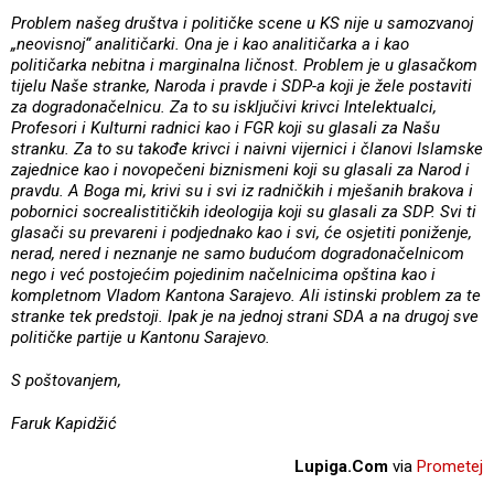
Problem našeg društva i političke scene u KS nije u samozvanoj
„neovisnoj“ analitičarki. Ona je i kao analitičarka a i kao
političarka nebitna i marginalna ličnost. Problem je u glasačkom
tijelu Naše stranke, Naroda i pravde i SDP-a koji je žele postaviti
za dogradonačelnicu. Za to su isključivi krivci Intelektualci,
Profesori i Kulturni radnici kao i FGR koji su glasali za Našu
stranku. Za to su takođe krivci i naivni vijernici i članovi Islamske
zajednice kao i novopečeni biznismeni koji su glasali za Narod i
pravdu. A Boga mi, krivi su i svi iz radničkih i mješanih brakova i
pobornici socrealistitičkih ideologija koji su glasali za SDP. Svi ti
glasači su prevareni i podjednako kao i svi, će osjetiti poniženje,
nerad, nered i neznanje ne samo budućom dogradonačelnicom
nego i već postojećim pojedinim načelnicima opština kao i
kompletnom Vladom Kantona Sarajevo. Ali istinski problem za te
stranke tek predstoji. Ipak je na jednoj strani SDA a na drugoj sve
političke partije u Kantonu Sarajevo.
S poštovanjem,
Faruk Kapidžić
Lupiga.Com
via
Prometej