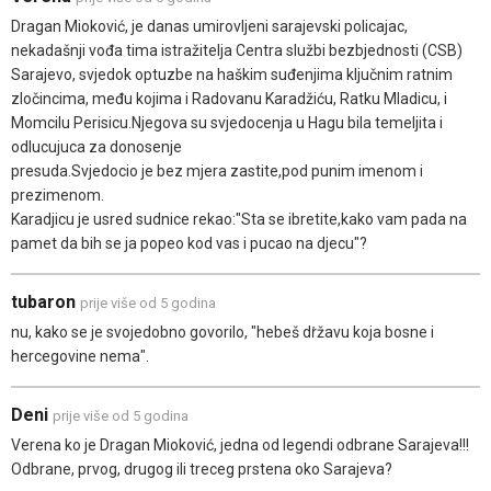
Dragan Mioković, je danas umirovljeni sarajevski policajac,
nekadašnji vođa tima istražitelja Centra službi bezbjednosti (CSB)
Sarajevo, svjedok optuzbe na haškim suđenjima ključnim ratnim
zločincima, među kojima i Radovanu Karadžiću, Ratku Mladicu, i
Momcilu Perisicu.Njegova su svjedocenja u Hagu bila temeljita i
odlucujuca za donosenje
presuda.Svjedocio je bez mjera zastite,pod punim imenom i
prezimenom.
Karadjicu je usred sudnice rekao:"Sta se ibretite,kako vam pada na
pamet da bih se ja popeo kod vas i pucao na djecu"?
tubaron
prije više od 5 godina
nu, kako se je svojedobno govorilo, "hebeš dṙžavu koja bosne i
hercegovine nema".
Deni
prije više od 5 godina
Verena ko je Dragan Mioković, jedna od legendi odbrane Sarajeva!!!
Odbrane, prvog, drugog ili treceg prstena oko Sarajeva?