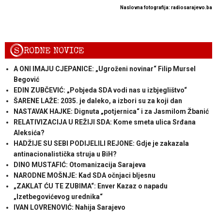
Naslovna fotografija: radiosarajevo.ba
S
RODNE NOVICE
A ONI IMAJU CJEPANICE: „Ugroženi novinar“ Filip Mursel
Begović
EDIN ZUBČEVIĆ: „Pobjeda SDA vodi nas u izbjeglištvo“
ŠARENE LAŽE: 2035. je daleko, a izbori su za koji dan
NASTAVAK HAJKE: Dignuta „potjernica“ i za Jasmilom Žbanić
RELATIVIZACIJA U REŽIJI SDA: Kome smeta ulica Srđana
Aleksića?
HADŽIJE SU SEBI PODIJELILI REJONE: Gdje je zakazala
antinacionalistička struja u BiH?
DINO MUSTAFIĆ: Otomanizacija Sarajeva
NARODNE MOŠNJE: Kad SDA očnjaci bljesnu
„ZAKLAT ĆU TE ZUBIMA“: Enver Kazaz o napadu
„Izetbegovićevog urednika“
IVAN LOVRENOVIĆ: Nahija Sarajevo