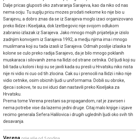
Dalje pricas gluposti oko zatvaranja Sarajeva, kao da niko od nas
nema ociju. Tu suplju pricu mozes prodati nekome ko nije bio u
Sarajevu, a dobro znas da se iz Sarajeva moglo izaci organizovano
preko Ilidze i Kiseljaka, dok Izetbegovic nije svojom odlukom
zabranio izlazak iz Sarajeva. Jako mnogo mojih prijatelja je izislo
zadnjim konvojem iz Sarajeva 1992, a medju njima ima i mnogo
muslimana koji su tada izasli iz Sarajeva. Odmah poslije izlaska te
kolone se culo preko radija Sarajevo, da je bilo mnogo poklanih
muskaraca i silovanih zena na Ilidzi od strane cetnika. Od ljudi koji su
bili tada u koloni i koji su se javili kada su presli u Hrvatsku niko nista
nije ni vidio ni cuo od tih zlocina. Cak su i prenocili na Ilidzi i niko nije
vidio cetnike, osim obicnih ljudi u uniformama. Dobili su obroke,
djeca i sokove, te su svi iduci dan nastavili preko Kiseljaka za
Hrvatsku.
Prema tome Verena prestani sa propagandom, rat je zavrsen i
nema potrebe vise da lazemo jedni druge. Citaj malo knjige i izjave
recimo generala Sefera Halilovica i drugih uglednih ljudi oko svih tih
desavanja.
Verena
prije više od 5 godina