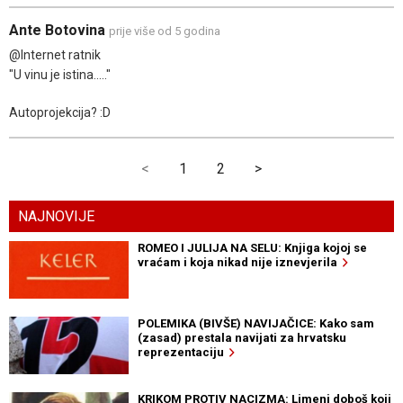
Ante Botovina
prije više od 5 godina
@Internet ratnik
"U vinu je istina....."
Autoprojekcija? :D
<
1
2
>
NAJNOVIJE
ROMEO I JULIJA NA SELU: Knjiga kojoj se
vraćam i koja nikad nije iznevjerila
POLEMIKA (BIVŠE) NAVIJAČICE: Kako sam
(zasad) prestala navijati za hrvatsku
reprezentaciju
KRIKOM PROTIV NACIZMA: Limeni doboš koji