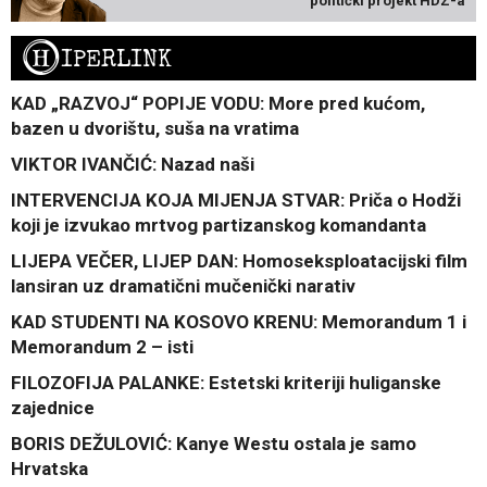
politički projekt HDZ-a
H
IPERLINK
KAD „RAZVOJ“ POPIJE VODU: More pred kućom,
bazen u dvorištu, suša na vratima
VIKTOR IVANČIĆ: Nazad naši
INTERVENCIJA KOJA MIJENJA STVAR: Priča o Hodži
koji je izvukao mrtvog partizanskog komandanta
LIJEPA VEČER, LIJEP DAN: Homoseksploatacijski film
lansiran uz dramatični mučenički narativ
KAD STUDENTI NA KOSOVO KRENU: Memorandum 1 i
Memorandum 2 – isti
FILOZOFIJA PALANKE: Estetski kriteriji huliganske
zajednice
BORIS DEŽULOVIĆ: Kanye Westu ostala je samo
Hrvatska