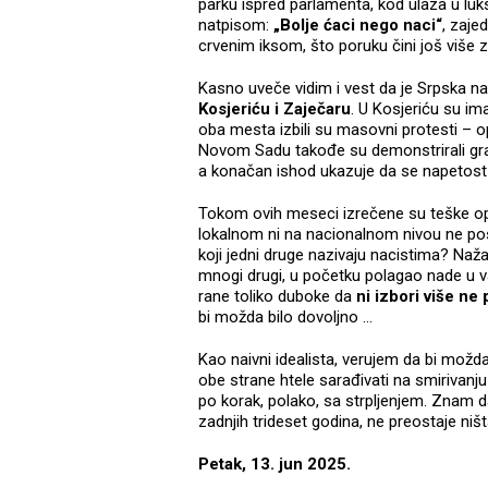
parku ispred parlamenta, kod ulaza u lu
natpisom:
„Bolje ćaci nego naci“
, zaje
crvenim iksom, što poruku čini još više 
Kasno uveče vidim i vest da je Srpska n
Kosjeriću i Zaječaru
. U Kosjeriću su ima
oba mesta izbili su masovni protesti – op
Novom Sadu takođe su demonstrirali građa
a konačan ishod ukazuje da se napetost 
Tokom ovih meseci izrečene su teške opt
lokalnom ni na nacionalnom nivou ne post
koji jedni druge nazivaju nacistima? Nažalos
mnogi drugi, u početku polagao nade u va
rane toliko duboke da
ni izbori više n
bi možda bilo dovoljno ...
Kao naivni idealista, verujem da bi možd
obe strane htele sarađivati na smirivanju
po korak, polako, sa strpljenjem. Znam
zadnjih trideset godina, ne preostaje n
Petak, 13. jun 2025.