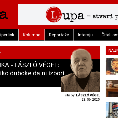
iperlink
Kolumne
Reportaže
Intervju
Čitali s
NAJ
KA - LÁSZLÓ VÉGEL:
iko duboke da ni izbori
ritn by:
LÁSZLÓ VÉGEL
23. 06. 2025.