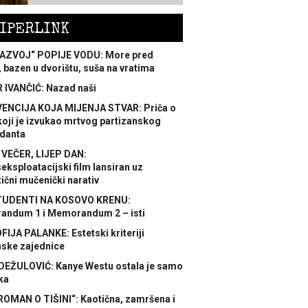
IPERLINK
AZVOJ“ POPIJE VODU: More pred
 bazen u dvorištu, suša na vratima
 IVANČIĆ: Nazad naši
ENCIJA KOJA MIJENJA STVAR: Priča o
koji je izvukao mrtvog partizanskog
danta
 VEČER, LIJEP DAN:
ksploatacijski film lansiran uz
ični mučenički narativ
TUDENTI NA KOSOVO KRENU:
ndum 1 i Memorandum 2 – isti
FIJA PALANKE: Estetski kriteriji
nske zajednice
DEŽULOVIĆ: Kanye Westu ostala je samo
ka
ROMAN O TIŠINI“: Kaotična, zamršena i