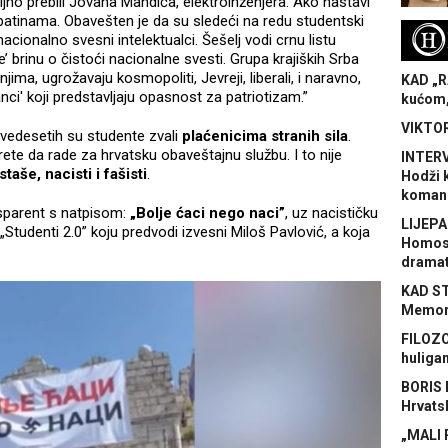
ljno prebili Jovana Mandića, elektroinženjera. Ako nastavi
batinama. Obavešten je da su sledeći na redu studentski
H
 nacionalno svesni intelektualci. Šešelj vodi crnu listu
’ brinu o čistoći nacionalne svesti. Grupa krajiških Srba
njima, ugrožavaju kosmopoliti, Jevreji, liberali, i naravno,
KAD „R
janci' koji predstavljaju opasnost za patriotizam.”
kućom,
VIKTOR
evedesetih su studente zvali
plaćenicima stranih sila
.
ete da rade za hrvatsku obaveštajnu službu. I to nije
INTERV
staše, nacisti i fašisti
.
Hodži 
koman
sparent s natpisom:
„Bolje ćaci nego naci”
, uz nacističku
LIJEPA
„Studenti 2.0” koju predvodi izvesni Miloš Pavlović, a koja
Homose
dramat
KAD S
Memora
FILOZO
huliga
BORIS 
Hrvats
„MALI 