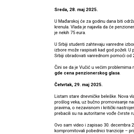
Sreda, 28. maj 2025.
U Mađarskoj će za godinu dana biti održa
krenula. Vlada je najavila da će penzione
je nekih 75 eura.
U Srbiji studenti zahtevaju vanredne izbo
izbore može raspisati kad god poželi. U p
Srbiji obradovati vanrednom pomoći od 20
Čini se da je Vučić u većim problemima
gde cena penzionerskog glasa
.
Četvrtak, 29. maj 2025.
Listam stare dnevničke beleške. Nova vl
prošlog veka, uz bučno promovisanje nacio
pravima, o nezavisnom i kritički nastroj
prebacili su na autoritarne vođe čvrste r
Ovo sam video i zapisao 30. decembra 20
kompromitovali pobednici tranzicije – pri