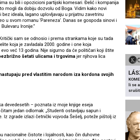
a su bili i opozicioni partijski komesari. Đelić i kompanija
a to mogli da dobiju dozvolu od Boga. Vidim kako novi
i bez ideala, lagano uplovljavaju u prijatnu zavetrinu
ideo u svom romanu 'Pareneza'. Danas se gospoda sinovi i
ulevaru Ironije.”
 Kritički sam se odnosio i prema strankama koje su tada
 elite koja je zavladala 2000. godine i one koja
 evo već 13 godina. Nije sigurno da će političari koji štite
bezbrižno šetati ulicama i trgovima
jer njihova lica
LÁS
nastupaju pred vlastitim narodom iza kordona svojih
KOME
li se
sruši
ka devedesetih – poznata iz moje knjige eseja
i čitam jedan odlomak: „Studenti ostavljaju sapun i
 Iz zgrade izlazi četnički vojvoda Šešelj, poteže pištolj iz
u nacionalne čistote i lojalnosti, kao čin duhovne