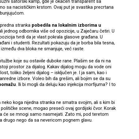
ksuzni šatorski kamp, gde je okačen transparent sa
dno sa nacističkim krstom. Ovaj put je svastika precrtana
zbunjujućom.
apredna stranka
pobedila na lokalnim izborima u
li jednog odbornika više od opozicije, u Zaječaru četiri. U
ozicija tvrdi da je vlast pokrala glasove građana. U
ni i studenti. Rezultati pokazuju da je borba bila tesna,
između dva bloka ne smanjuje, već raste.
užbe koje su ostavile duboke rane. Plašim se da ni na
oji prostor za dijalog. Kakav dijalog mogu da vode oni
t, toliko željeni dijalog – isključen je. I ja sam, kao i
nredne izbore. Voleo bih da grešim, ali bojim se da su
e pomažu
. Ili bi mogli da deluju kao injekcija morfijuma? I to
a neko koga nijedna stranka ne smatra svojim, ali s kim bi
 političke scene, mogao preseći ovaj gordijski čvor. Korak
 da će se mnogi samo nasmejati. Zato mi, pod teretom
išta drugo nego da sa nevericom pognem glavu.