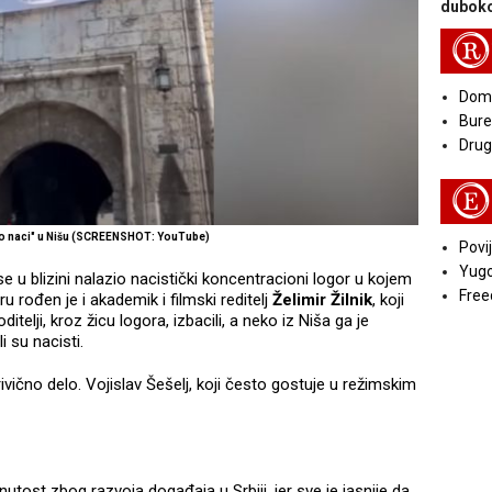
duboko
R
Doma
Bure
Druga
E
ego naci" u Nišu (SCREENSHOT: YouTube)
Povij
Yugo
se u blizini nalazio nacistički koncentracioni logor u kojem
Free
oru rođen je i akademik i filmski reditelj
Želimir Žilnik
, koji
itelji, kroz žicu logora, izbacili, a neko iz Niša ga je
i su nacisti.
krivično delo. Vojislav Šešelj, koji često gostuje u režimskim
utost zbog razvoja događaja u Srbiji, jer sve je jasnije da