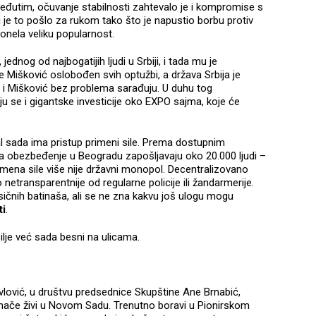
i. Međutim, očuvanje stabilnosti zahtevalo je i kompromise s
 to pošlo za rukom tako što je napustio borbu protiv
onela veliku popularnost.
jednog od najbogatijih ljudi u Srbiji, i tada mu je
e Mišković oslobođen svih optužbi, a država Srbija je
 i Mišković bez problema sarađuju. U duhu tog
u se i gigantske investicije oko EXPO sajma, koje će
tal sada ima pristup primeni sile. Prema dostupnim
za obezbeđenje u Beogradu zapošljavaju oko 20.000 ljudi –
Primena sile više nije državni monopol. Decentralizovano
netransparentnije od regularne policije ili žandarmerije.
asičnih batinaša, ali se ne zna kakvu još ulogu mogu
ti
.
lje već sada besni na ulicama.
avlović, u društvu predsednice Skupštine Ane Brnabić,
 inače živi u Novom Sadu. Trenutno boravi u Pionirskom