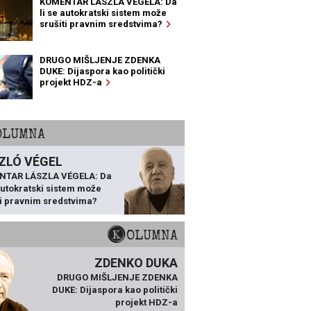
KOMENTAR LÁSZLA VÉGELA: Da
li se autokratski sistem može
srušiti pravnim sredstvima?
DRUGO MIŠLJENJE ZDENKA
DUKE: Dijaspora kao politički
projekt HDZ-a
KOLUMNA
ZLÓ VÉGEL
NTAR LÁSZLA VÉGELA: Da
 autokratski sistem može
ti pravnim sredstvima?
KOLUMNA
ZDENKO DUKA
DRUGO MIŠLJENJE ZDENKA
DUKE: Dijaspora kao politički
projekt HDZ-a