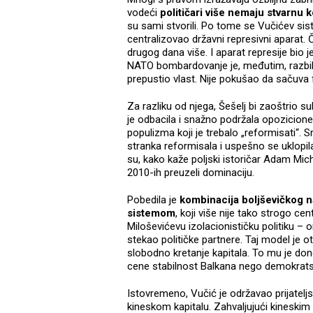
vodeći
političari više nemaju stvarnu 
su sami stvorili. Po tome se Vučićev sis
centralizovao državni represivni aparat.
drugog dana više. I aparat represije bio 
NATO bombardovanje je, međutim, razbilo t
prepustio vlast. Nije pokušao da sačuva
Za razliku od njega, Šešelj bi zaoštrio suk
je odbacila i snažno podržala opozicione s
populizma koji je trebalo „reformisati“
stranka reformisala i uspešno se uklopila
su, kako kaže poljski istoričar Adam Mic
2010-ih preuzeli dominaciju.
Pobedila je
kombinacija boljševičkog 
sistemom
, koji više nije tako strogo ce
Miloševićevu izolacionističku politiku –
stekao političke partnere. Taj model je
slobodno kretanje kapitala. To mu je do
cene stabilnost Balkana nego demokratsk
Istovremeno, Vučić je održavao prijatel
kineskom kapitalu. Zahvaljujući kineski