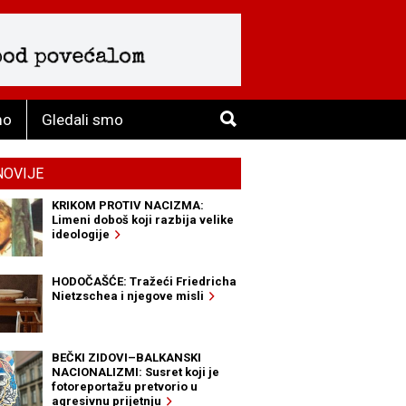
mo
Gledali smo
NOVIJE
KRIKOM PROTIV NACIZMA:
Limeni doboš koji razbija velike
ideologije
HODOČAŠĆE: Tražeći Friedricha
Nietzschea i njegove misli
BEČKI ZIDOVI–BALKANSKI
NACIONALIZMI: Susret koji je
fotoreportažu pretvorio u
agresivnu prijetnju