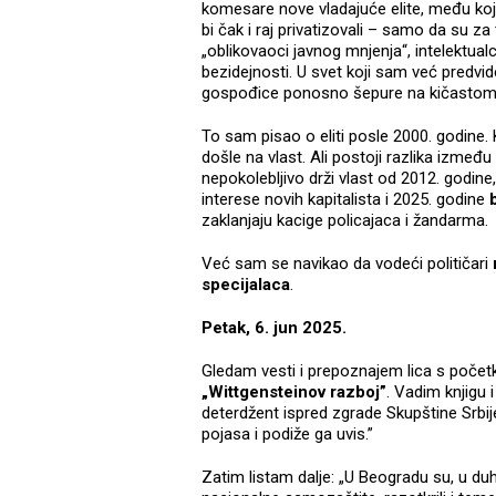
komesare nove vladajuće elite, među kojim
bi čak i raj privatizovali – samo da su z
„oblikovaoci javnog mnjenja“, intelektualc
bezidejnosti. U svet koji sam već predv
gospođice ponosno šepure na kičastom B
To sam pisao o eliti posle 2000. godine.
došle na vlast. Ali postoji razlika između
nepokolebljivo drži vlast od 2012. godine,
interese novih kapitalista i 2025. godine
zaklanjaju kacige policajaca i žandarma.
Već sam se navikao da vodeći političari
specijalaca
.
Petak, 6. jun 2025.
Gledam vesti i prepoznajem lica s počet
„Wittgensteinov razboj”
. Vadim knjigu 
deterdžent ispred zgrade Skupštine Srbije.
pojasa i podiže ga uvis.”
Zatim listam dalje: „U Beogradu su, u duh