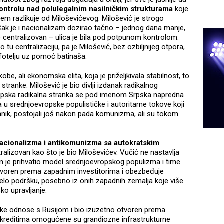
kontrolu nad polulegalnim nasilničkim strukturama
koje
tem razlikuje od Miloševićevog. Milošević je strogo
 Čak je i nacionalizam dozirao tačno – jednog dana manje,
je centralizovan – ulica je bila pod potpunom kontrolom.
u centralizaciju, pa je Milošević, bez ozbiljnijeg otpora,
 fotelju uz pomoć batinaša.
obe, ali ekonomska elita, koja je priželjkivala stabilnost, to
tranke. Milošević je bio divlji izdanak radikalnog
. Srpska radikalna stranka se pod imenom Srpska napredna
 u srednjoevropske populističke i autoritarne tokove koji
hnik, postojali još nakon pada komunizma, ali su tokom
nacionalizma i antikomunizma sa autokratskim
ntralizovan kao što je bio Miloševićev. Vučić ne nastavlja
 on je prihvatio model srednjoevropskog populizma i time
 otvoren prema zapadnim investitorima i obezbeđuje
nelo podršku, posebno iz onih zapadnih zemalja koje više
o upravljanje.
jske odnose s Rusijom i bio izuzetno otvoren prema
m kreditima omogućene su grandiozne infrastrukturne