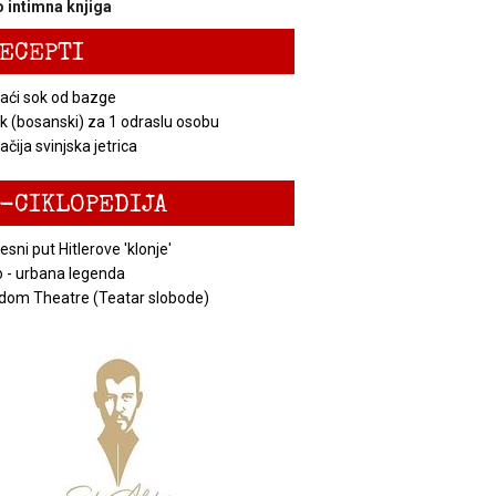
 intimna knjiga
ECEPTI
ći sok od bazge
k (bosanski) za 1 odraslu osobu
čija svinjska jetrica
-CIKLOPEDIJA
esni put Hitlerove 'klonje'
 - urbana legenda
dom Theatre (Teatar slobode)