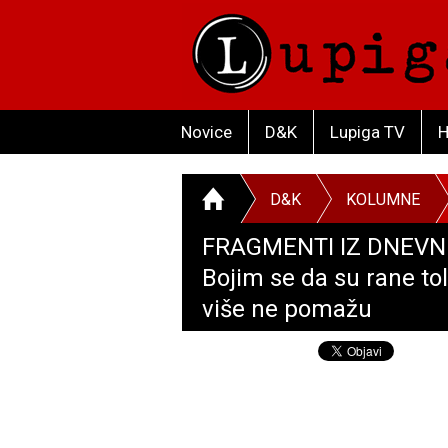
Novice
D&K
Lupiga TV
H
D&K
KOLUMNE
FRAGMENTI IZ DNEVNI
Bojim se da su rane tol
više ne pomažu