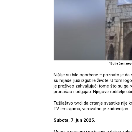
"Bolje ćaci, n
Nišlije su bile ogorčene – poznato je da 
su hiljade ljudi izgubile živote. U tom log
je preživeo zahvaljujući tome što su ga rod
pronašao i odgajao. Njegove roditelje ubil
Tužilaštvo tvrdi da crtanje svastike nije 
TV emisijama, verovatno je zadovoljan.
Subota, 7. jun 2025.
Mnogi s pravom izražavaju ozbiljnu zabrin