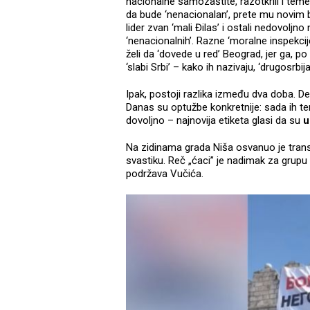
nacionalne samozaštite, razotkrili i teme
da bude ‘nenacionalan’, prete mu novim 
lider zvan ‘mali Đilas’ i ostali nedovoljno
‘nenacionalnih’. Razne ‘moralne inspekcije
želi da ‘dovede u red’ Beograd, jer ga, po 
‘slabi Srbi’ – kako ih nazivaju, ‘drugosrbi
Ipak, postoji razlika između dva doba. D
Danas su optužbe konkretnije: sada ih ter
dovoljno – najnovija etiketa glasi da su
u
Na zidinama grada Niša osvanuo je tran
svastiku. Reč „ćaci” je nadimak za grupu 
podržava Vučića.