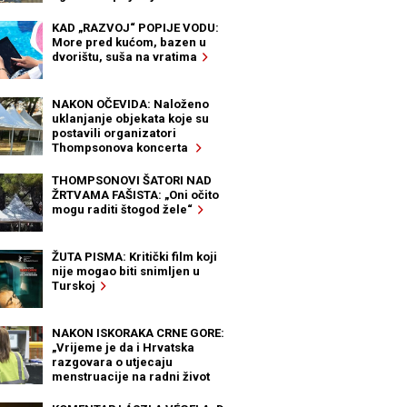
KAD „RAZVOJ“ POPIJE VODU:
More pred kućom, bazen u
dvorištu, suša na vratima
NAKON OČEVIDA: Naloženo
uklanjanje objekata koje su
postavili organizatori
Thompsonova koncerta
THOMPSONOVI ŠATORI NAD
ŽRTVAMA FAŠISTA: „Oni očito
mogu raditi štogod žele“
ŽUTA PISMA: Kritički film koji
nije mogao biti snimljen u
Turskoj
NAKON ISKORAKA CRNE GORE:
„Vrijeme je da i Hrvatska
razgovara o utjecaju
menstruacije na radni život
žena“