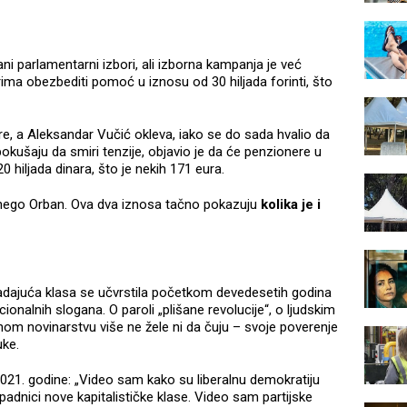
ni parlamentarni izbori, ali izborna kampanja je već
rima obezbediti pomoć u iznosu od 30 hiljada forinti, što
re, a Aleksandar Vučić okleva, iako se do sada hvalio da
okušaju da smiri tenzije, objavio je da će penzionere u
 hiljada dinara, što je nekih 171 eura.
 nego Orban. Ova dva iznosa tačno pokazuju
kolika je i
adajuća klasa se učvrstila početkom devedesetih godina
nalnih slogana. O paroli „plišane revolucije“, o ljudskim
enom novinarstvu više ne žele ni da čuju – svoje poverenje
uke.
21. godine: „Video sam kako su liberalnu demokratiju
padnici nove kapitalističke klase. Video sam partijske