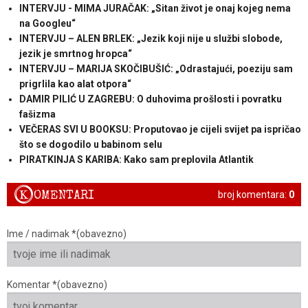
INTERVJU - MIMA JURAČAK: „Sitan život je onaj kojeg nema
na Googleu“
INTERVJU – ALEN BRLEK: „Jezik koji nije u službi slobode,
jezik je smrtnog hropca“
INTERVJU – MARIJA SKOČIBUŠIĆ: „Odrastajući, poeziju sam
prigrlila kao alat otpora“
DAMIR PILIĆ U ZAGREBU: O duhovima prošlosti i povratku
fašizma
VEČERAS SVI U BOOKSU: Proputovao je cijeli svijet pa ispričao
što se dogodilo u babinom selu
PIRATKINJA S KARIBA: Kako sam preplovila Atlantik
K
OMENTARI
broj komentara:
0
Ime / nadimak *(obavezno)
Komentar *(obavezno)