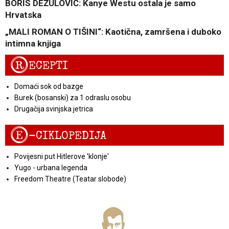
BORIS DEŽULOVIĆ: Kanye Westu ostala je samo
Hrvatska
„MALI ROMAN O TIŠINI“: Kaotična, zamršena i duboko
intimna knjiga
R
ECEPTI
Domaći sok od bazge
Burek (bosanski) za 1 odraslu osobu
Drugačija svinjska jetrica
E
-CIKLOPEDIJA
Povijesni put Hitlerove 'klonje'
Yugo - urbana legenda
Freedom Theatre (Teatar slobode)