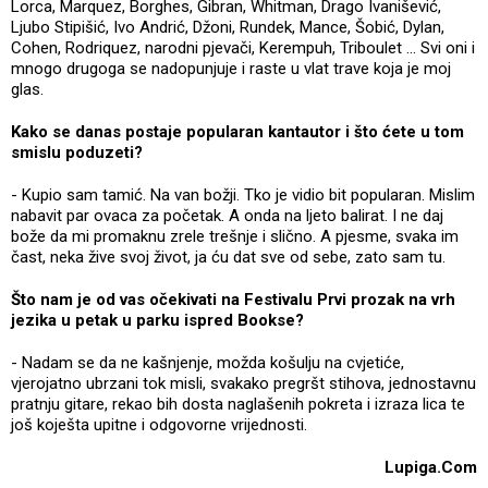
Lorca, Marquez, Borghes, Gibran, Whitman, Drago Ivanišević,
Ljubo Stipišić, Ivo Andrić, Džoni, Rundek, Mance, Šobić, Dylan,
Cohen, Rodriquez, narodni pjevači, Kerempuh, Triboulet ... Svi oni i
mnogo drugoga se nadopunjuje i raste u vlat trave koja je moj
glas.
Kako se danas postaje popularan kantautor i što ćete u tom
smislu poduzeti?
- Kupio sam tamić. Na van božji. Tko je vidio bit popularan. Mislim
nabavit par ovaca za početak. A onda na ljeto balirat. I ne daj
bože da mi promaknu zrele trešnje i slično. A pjesme, svaka im
čast, neka žive svoj život, ja ću dat sve od sebe, zato sam tu.
Što nam je od vas očekivati na Festivalu Prvi prozak na vrh
jezika u petak u parku ispred Bookse?
- Nadam se da ne kašnjenje, možda košulju na cvjetiće,
vjerojatno ubrzani tok misli, svakako pregršt stihova, jednostavnu
pratnju gitare, rekao bih dosta naglašenih pokreta i izraza lica te
još koješta upitne i odgovorne vrijednosti.
Lupiga.Com