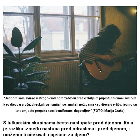
"Jednom sam svirao u strogo čuvanom zatvoru pred ozbiljnim prijestupnicima i vidio ih
kao djecu u vrtiću, pljeskali su i smijali se i mahali nožicama kao djeca u vrtiću, jedino su
tete umjesto pregača nosile uniforme i duge cijevi" (FOTO: Marija Graša)
S lutkarskim skupinama često nastupate pred djecom. Koja
je razlika između nastupa pred odraslima i pred djecom, i
možemo li očekivati i pjesme za djecu?