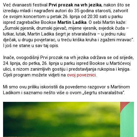
Već dvanaesti festival
Prvi prozak na vrh jezika
, nakon što se
izredaju mladi i nagrađeni autori do 35 godina starosti, zatvorit
će svojim koncertom u petak 26. lipnja od 20:30 sati u parku
ispred zagrebačke Bookse
Martin Ladika
. O sebi Martin kaže:
„Šumski pjesnik, drumski pjevač, mijene vjesnik, svjedok čuda –
lutkar, lutak, Martin Ladika šegrt je stvaralaštva – u jednu ruku
dječak, u drugu povjetarac, u treću kriška kruha i zgaženi mravac“.
I još ne stane u sav taj opis.
Inače, ovogodišnji Prvi prozak na vrh jezika održava se od srijede,
24. lipnja, do petka, 26. lipnja u parku ispred Bookse u Martićevoj
ulici, s nizom zanimljivih gostiju i predstavljanja rukopisa i knjiga.
Cijeli program možete vidjeti na
ovoj poveznici
.
Mi smo ovu priliku iskoristili da povedemo razgovor s Martinom
Ladikom i saznamo nešto više o ovom „šegrtu stvaralaštva“.