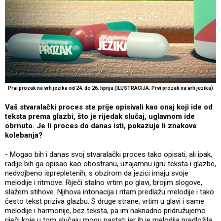
Prvi prozak na vrh jezika od 24. do 26. lipnja (ILUSTRACIJA: Prvi prozak na vrh jezika)
Vaš stvaralački proces ste prije opisivali kao onaj koji ide od
teksta prema glazbi, što je rijedak slučaj, uglavnom ide
obrnuto. Je li proces do danas isti, pokazuje li znakove
kolebanja?
- Mogao bih i danas svoj stvaralački proces tako opisati, ali ipak,
radije bih ga opisao kao obostranu, uzajamnu igru teksta i glazbe,
nedvojbeno isprepletenih, s obzirom da jezici imaju svoje
melodije i ritmove. Riječi stalno vrtim po glavi, brojim slogove,
slažem stihove. Njihova intonacija i ritam predlažu melodije i tako
često tekst priziva glazbu. S druge strane, vrtim u glavi i same
melodije i harmonije, bez teksta, pa im naknadno pridružujemo
riječi koje u tom slučaju mogu nastati jer ih je melodija predložila.