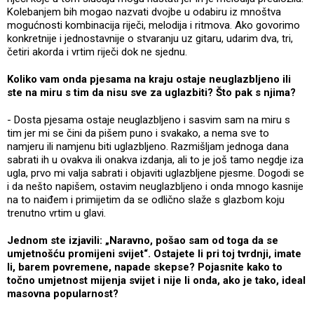
Kolebanjem bih mogao nazvati dvojbe u odabiru iz mnoštva
mogućnosti kombinacija riječi, melodija i ritmova. Ako govorimo
konkretnije i jednostavnije o stvaranju uz gitaru, udarim dva, tri,
četiri akorda i vrtim riječi dok ne sjednu.
Koliko vam onda pjesama na kraju ostaje neuglazbljeno ili
ste na miru s tim da nisu sve za uglazbiti? Što pak s njima?
- Dosta pjesama ostaje neuglazbljeno i sasvim sam na miru s
tim jer mi se čini da pišem puno i svakako, a nema sve to
namjeru ili namjenu biti uglazbljeno. Razmišljam jednoga dana
sabrati ih u ovakva ili onakva izdanja, ali to je još tamo negdje iza
ugla, prvo mi valja sabrati i objaviti uglazbljene pjesme. Dogodi se
i da nešto napišem, ostavim neuglazbljeno i onda mnogo kasnije
na to naiđem i primijetim da se odlično slaže s glazbom koju
trenutno vrtim u glavi.
Jednom ste izjavili: „Naravno, pošao sam od toga da se
umjetnošću promijeni svijet“. Ostajete li pri toj tvrdnji, imate
li, barem povremene, napade skepse? Pojasnite kako to
točno umjetnost mijenja svijet i nije li onda, ako je tako, ideal
masovna popularnost?