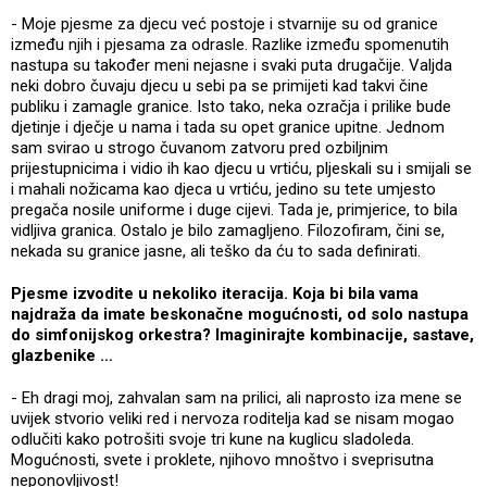
- Moje pjesme za djecu već postoje i stvarnije su od granice
između njih i pjesama za odrasle. Razlike između spomenutih
nastupa su također meni nejasne i svaki puta drugačije. Valjda
neki dobro čuvaju djecu u sebi pa se primijeti kad takvi čine
publiku i zamagle granice. Isto tako, neka ozračja i prilike bude
djetinje i dječje u nama i tada su opet granice upitne. Jednom
sam svirao u strogo čuvanom zatvoru pred ozbiljnim
prijestupnicima i vidio ih kao djecu u vrtiću, pljeskali su i smijali se
i mahali nožicama kao djeca u vrtiću, jedino su tete umjesto
pregača nosile uniforme i duge cijevi. Tada je, primjerice, to bila
vidljiva granica. Ostalo je bilo zamagljeno. Filozofiram, čini se,
nekada su granice jasne, ali teško da ću to sada definirati.
Pjesme izvodite u nekoliko iteracija. Koja bi bila vama
najdraža da imate beskonačne mogućnosti, od solo nastupa
do simfonijskog orkestra? Imaginirajte kombinacije, sastave,
glazbenike …
- Eh dragi moj, zahvalan sam na prilici, ali naprosto iza mene se
uvijek stvorio veliki red i nervoza roditelja kad se nisam mogao
odlučiti kako potrošiti svoje tri kune na kuglicu sladoleda.
Mogućnosti, svete i proklete, njihovo mnoštvo i sveprisutna
neponovljivost!