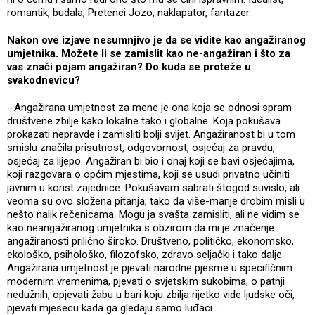
romantik, budala, Pretenci Jozo, naklapator, fantazer.
Nakon ove izjave nesumnjivo je da se vidite kao angažiranog
umjetnika. Možete li se zamislit kao ne-angažiran i što za
vas znači pojam angažiran? Do kuda se proteže u
svakodnevicu?
- Angažirana umjetnost za mene je ona koja se odnosi spram
društvene zbilje kako lokalne tako i globalne. Koja pokušava
prokazati nepravde i zamisliti bolji svijet. Angažiranost bi u tom
smislu značila prisutnost, odgovornost, osjećaj za pravdu,
osjećaj za lijepo. Angažiran bi bio i onaj koji se bavi osjećajima,
koji razgovara o općim mjestima, koji se usudi privatno učiniti
javnim u korist zajednice. Pokušavam sabrati štogod suvislo, ali
veoma su ovo složena pitanja, tako da više-manje drobim misli u
nešto nalik rečenicama. Mogu ja svašta zamisliti, ali ne vidim se
kao neangažiranog umjetnika s obzirom da mi je značenje
angažiranosti prilično široko. Društveno, političko, ekonomsko,
ekološko, psihološko, filozofsko, zdravo seljački i tako dalje.
Angažirana umjetnost je pjevati narodne pjesme u specifičnim
modernim vremenima, pjevati o svjetskim sukobima, o patnji
nedužnih, opjevati žabu u bari koju zbilja rijetko vide ljudske oči,
pjevati mjesecu kada ga gledaju samo luđaci …