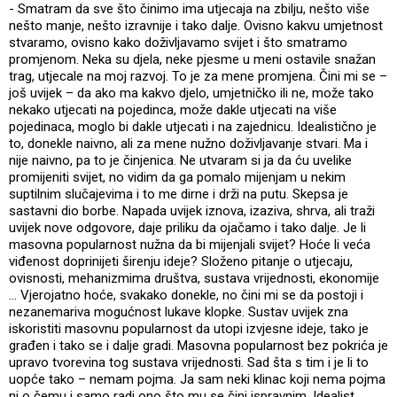
- Smatram da sve što činimo ima utjecaja na zbilju, nešto više
nešto manje, nešto izravnije i tako dalje. Ovisno kakvu umjetnost
stvaramo, ovisno kako doživljavamo svijet i što smatramo
promjenom. Neka su djela, neke pjesme u meni ostavile snažan
trag, utjecale na moj razvoj. To je za mene promjena. Čini mi se –
još uvijek – da ako ma kakvo djelo, umjetničko ili ne, može tako
nekako utjecati na pojedinca, može dakle utjecati na više
pojedinaca, moglo bi dakle utjecati i na zajednicu. Idealistično je
to, donekle naivno, ali za mene nužno doživljavanje stvari. Ma i
nije naivno, pa to je činjenica. Ne utvaram si ja da ću uvelike
promijeniti svijet, no vidim da ga pomalo mijenjam u nekim
suptilnim slučajevima i to me dirne i drži na putu. Skepsa je
sastavni dio borbe. Napada uvijek iznova, izaziva, shrva, ali traži
uvijek nove odgovore, daje priliku da ojačamo i tako dalje. Je li
masovna popularnost nužna da bi mijenjali svijet? Hoće li veća
viđenost doprinijeti širenju ideje? Složeno pitanje o utjecaju,
ovisnosti, mehanizmima društva, sustava vrijednosti, ekonomije
... Vjerojatno hoće, svakako donekle, no čini mi se da postoji i
nezanemariva mogućnost lukave klopke. Sustav uvijek zna
iskoristiti masovnu popularnost da utopi izvjesne ideje, tako je
građen i tako se i dalje gradi. Masovna popularnost bez pokrića je
upravo tvorevina tog sustava vrijednosti. Sad šta s tim i je li to
uopće tako – nemam pojma. Ja sam neki klinac koji nema pojma
ni o čemu i samo radi ono što mu se čini ispravnim. Idealist,