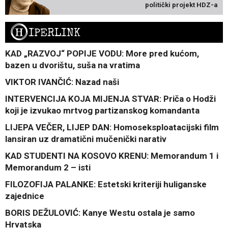
politički projekt HDZ-a
H
IPERLINK
KAD „RAZVOJ“ POPIJE VODU: More pred kućom,
bazen u dvorištu, suša na vratima
VIKTOR IVANČIĆ: Nazad naši
INTERVENCIJA KOJA MIJENJA STVAR: Priča o Hodži
koji je izvukao mrtvog partizanskog komandanta
LIJEPA VEČER, LIJEP DAN: Homoseksploatacijski film
lansiran uz dramatični mučenički narativ
KAD STUDENTI NA KOSOVO KRENU: Memorandum 1 i
Memorandum 2 – isti
FILOZOFIJA PALANKE: Estetski kriteriji huliganske
zajednice
BORIS DEŽULOVIĆ: Kanye Westu ostala je samo
Hrvatska