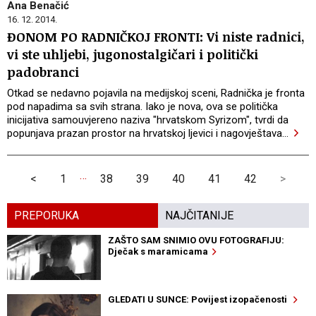
Ana Benačić
16. 12. 2014.
ĐONOM PO RADNIČKOJ FRONTI: Vi niste radnici,
vi ste uhljebi, jugonostalgičari i politički
padobranci
Otkad se nedavno pojavila na medijskoj sceni, Radnička je fronta
pod napadima sa svih strana. Iako je nova, ova se politička
inicijativa samouvjereno naziva "hrvatskom Syrizom", tvrdi da
popunjava prazan prostor na hrvatskoj ljevici i nagovještava
…
…
<
1
38
39
40
41
42
>
PREPORUKA
NAJČITANIJE
ZAŠTO SAM SNIMIO OVU FOTOGRAFIJU:
Dječak s maramicama
GLEDATI U SUNCE: Povijest izopačenosti