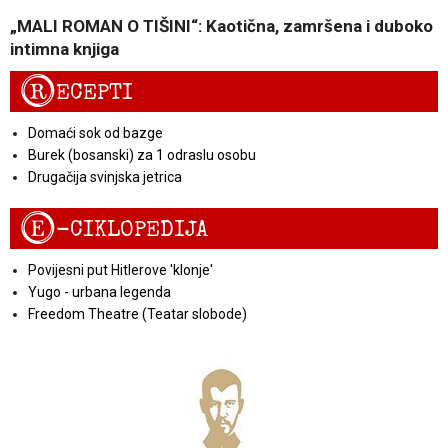
„MALI ROMAN O TIŠINI“: Kaotična, zamršena i duboko
intimna knjiga
R
ECEPTI
Domaći sok od bazge
Burek (bosanski) za 1 odraslu osobu
Drugačija svinjska jetrica
E
-CIKLOPEDIJA
Povijesni put Hitlerove 'klonje'
Yugo - urbana legenda
Freedom Theatre (Teatar slobode)