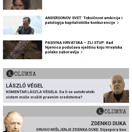
ANDERSONOV SVET: Toksičnost ambicije i
patologija kapitalističke konkurencije
PASIVNA HRVATSKA – ZLI STUP: Kad
Njemica podučava vještinu koju Hrvatska
polako zaboravlja
KOLUMNA
LÁSZLÓ VÉGEL
KOMENTAR LÁSZLA VÉGELA: Da li se autokratski
sistem može srušiti pravnim sredstvima?
KOLUMNA
ZDENKO DUKA
DRUGO MIŠLJENJE ZDENKA DUKE: Dijaspora kao