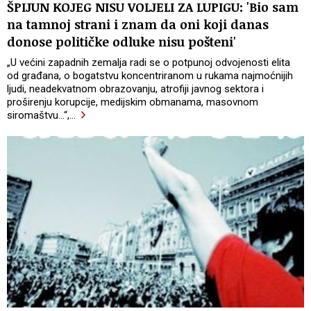
ŠPIJUN KOJEG NISU VOLJELI ZA LUPIGU: 'Bio sam
na tamnoj strani i znam da oni koji danas
donose političke odluke nisu pošteni'
„U većini zapadnih zemalja radi se o potpunoj odvojenosti elita
od građana, o bogatstvu koncentriranom u rukama najmoćnijih
ljudi, neadekvatnom obrazovanju, atrofiji javnog sektora i
proširenju korupcije, medijskim obmanama, masovnom
siromaštvu...“,
…