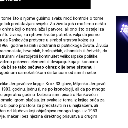
i u tome što s njome gubimo svaku moć kontrole o tome
 biti predstavljani svijetu. Za života još i možemo nešto
 s onima koji o nama lažu i patvore, ali ono što ostaje iza
 što živima, za njihove živuće potrebe, valja da jesmo.
sta da Rankovića pretvore u simbol srpstva kojeg su
66. godine kaznili i odstranili iz političkoga života. Živuća
acionalista, hrvatskih, bošnjačkih, albanskih ili četvrtih, da
uirani višestoljetni kontinuitet velikosrpske politike.
idimo prikriveni element ili devijaciju koja je konačno
a
da bi se tako sačuvao obraz cijelome sistemu
i
neugodnom samokritičkom distancom od samih sebe.
like Jergovićeve knjige. Kroz 33 glave, Miljenko Jergović
83. godinu, jednu (i, ne po kronologiji, ali da po mnogo
 prijeratnu godinu. Izabrao sam pisati o Rankoviću i
omalo igrom slučaja, jer svaka je tema iz knjige priča za
o bi puno prostora za predstaviti ih i u najkraćem, ali
dan od ključeva koji objašnjava mnogo toga i iz 1983.
avije, makar i bez njezina direktnog prisustva u drugim