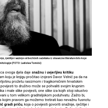
ije, rječitije i važnije od bezličnih sažetaka iz obavezne literature bilo koje
mitologije (FOTO: Ladislav Tomičić)
ica ovoga djela daje
snažnu i uvjerljivu kritiku
am koju je knjigu pročitao izvjesni Davor Velnić pa da na
vrljotinu prožetu rasizmom i tragikomičnim hrvatskim
 povijesti to društvo može se pohvaliti svojim krupnim
ka i male slike povijesti, one slike iza kojih stoji iskustvo
rtvovani u tom velikom graditeljskom poduhvatu. Zašto bi,
n i s kojim pravom ga možemo tretirati kao nevažnu fusnotu
ić gradi priču
, koja o povijesti govoriti snažnije, rječitije i