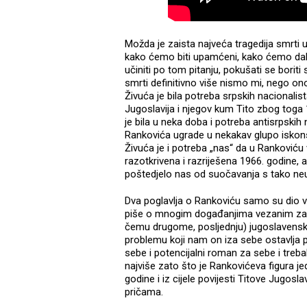
Možda je zaista najveća tragedija smrt
kako ćemo biti upamćeni, kako ćemo dalje
učiniti po tom pitanju, pokušati se boriti
smrti definitivno više nismo mi, nego ono
Živuća je bila potreba srpskih nacionali
Jugoslavija i njegov kum Tito zbog toga 19
je bila u neka doba i potreba antisrpskih n
Rankovića ugrade u nekakav glupo iskonstr
Živuća je i potreba „nas“ da u Rankoviću v
razotkrivena i razriješena 1966. godine, 
poštedjelo nas od suočavanja s tako 
Dva poglavlja o Rankoviću samo su dio ve
piše o mnogim događanjima vezanim za 19
čemu drugome, posljednju) jugoslavensku
problemu koji nam on iza sebe ostavlja p
sebe i potencijalni roman za sebe i trebal
najviše zato što je Rankovićeva figura je
godine i iz cijele povijesti Titove Jugosl
pričama.