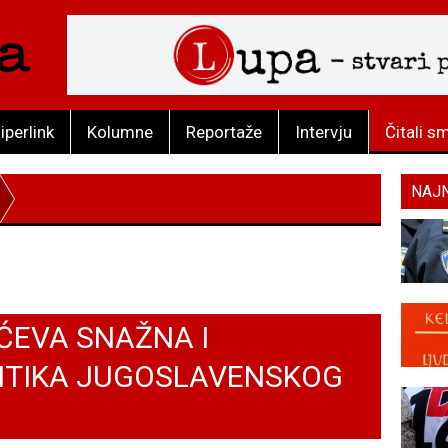
iperlink
Kolumne
Reportaže
Intervju
Čitali s
NAJ
IĆEVA SNAŽNA I
RITIKA JUGOSLAVENSKOG