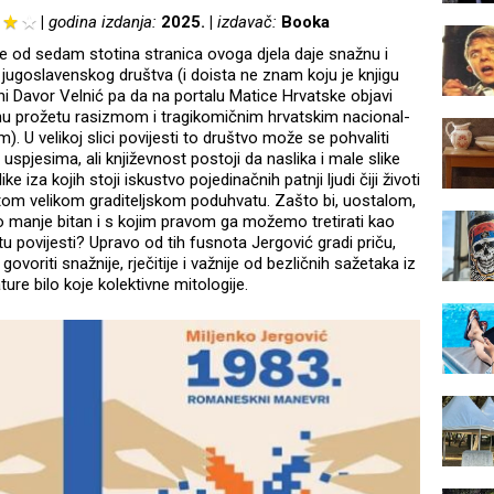
godina izdanja:
2025.
izdavač:
Booka
še od sedam stotina stranica ovoga djela daje snažnu i
iku jugoslavenskog društva (i doista ne znam koju je knjigu
ni Davor Velnić pa da na portalu Matice Hrvatske objavi
inu prožetu rasizmom i tragikomičnim hrvatskim nacional-
 U velikoj slici povijesti to društvo može se pohvaliti
uspjesima, ali književnost postoji da naslika i male slike
ike iza kojih stoji iskustvo pojedinačnih patnji ljudi čiji životi
 tom velikom graditeljskom poduhvatu. Zašto bi, uostalom,
 bio manje bitan i s kojim pravom ga možemo tretirati kao
 povijesti? Upravo od tih fusnota Jergović gradi priču,
 govoriti snažnije, rječitije i važnije od bezličnih sažetaka iz
ture bilo koje kolektivne mitologije.