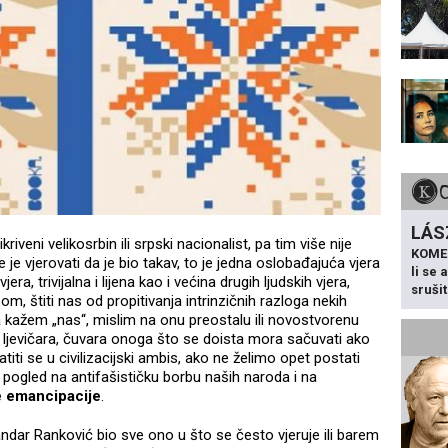
LÁS
kriveni velikosrbin ili srpski nacionalist, pa tim više nije
KOME
e je vjerovati da je bio takav, to je jedna oslobađajuća vjera
li se
, trivijalna i lijena kao i većina drugih ljudskih vjera,
sruši
 štiti nas od propitivanja intrinzičnih razloga nekih
ada kažem „nas“, mislim na onu preostalu ili novostvorenu
 ljevičara, čuvara onoga što se doista mora sačuvati ako
iti se u civilizacijski ambis, ako ne želimo opet postati
ni pogled na antifašističku borbu naših naroda i na
ne emancipacije
.
sandar Ranković bio sve ono u što se često vjeruje ili barem