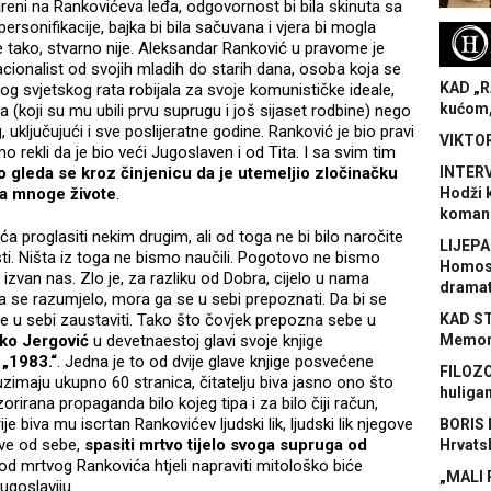
ovareni na Rankovićeva leđa, odgovornost bi bila skinuta sa
ersonifikacije, bajka bi bila sačuvana i vjera bi mogla
H
je tako, stvarno nije. Aleksandar Ranković u pravome je
acionalist od svojih mladih do starih dana, osoba koja se
KAD „R
rugog svjetskog rata robijala za svoje komunističke ideale,
kućom,
 (koji su mu ubili prvu suprugu i još sijaset rodbine) nego
uključujući i sve poslijeratne godine. Ranković je bio pravi
VIKTOR
 rekli da je bio veći Jugoslaven i od Tita. I sa svim tim
o gleda se kroz činjenicu da je
utemeljio zločinačku
INTERV
ila mnoge živote
.
Hodži 
koman
a proglasiti nekim drugim, ali od toga ne bi bilo naročite
LIJEPA
osti. Ništa iz toga ne bismo naučili. Pogotovo ne bismo
Homose
 izvan nas. Zlo je, za razliku od Dobra, cijelo u nama
dramat
 ga se razumjelo, mora ga se u sebi prepoznati. Da bi se
e u sebi zaustaviti. Tako što čovjek prepozna sebe u
KAD S
ko Jergović
u devetnaestoj glavi svoje knjige
Memora
„1983.“
. Jedna je to od dvije glave knjige posvećene
FILOZO
uzimaju ukupno 60 stranica, čitatelju biva jasno ono što
huliga
orirana propaganda bilo kojeg tipa i za bilo čiji račun,
rije biva mu iscrtan Rankovićev ljudski lik, ljudski lik njegove
BORIS 
sve od sebe,
spasiti mrtvo tijelo svoga supruga od
Hrvats
od mrtvog Rankovića htjeli napraviti mitološko biće
„MALI 
Jugoslaviju.