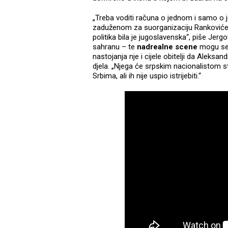
„Treba voditi računa o jednom i samo o
zaduženom za suorganizaciju Rankovićeva
politika bila je jugoslavenska“, piše Jerg
sahranu – te
nadrealne scene
mogu se 
nastojanja nje i cijele obitelji da Aleks
djela. „Njega će srpskim nacionalistom stv
Srbima, ali ih nije uspio istrijebiti.“