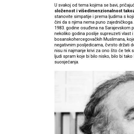
U svakoj od tema kojima se bavi, pričajući
složenost i višedimenzionalnost tako
stanovite simpatije i prema ljudima s ko
čini da s njima nema puno zajedničkoga.
1983. godine osuđena na Sarajevskom pr
nekoliko godina poslije supreuzeti vlast
bosanskohercegovačkih Muslimana, koje ć
negativnim posljedicama, čvrsto držati do
nisu ni najmanje krivi za ono što će tek sk
ljudi spram koje bi bilo nisko, bilo bi tak
suosjećanja.