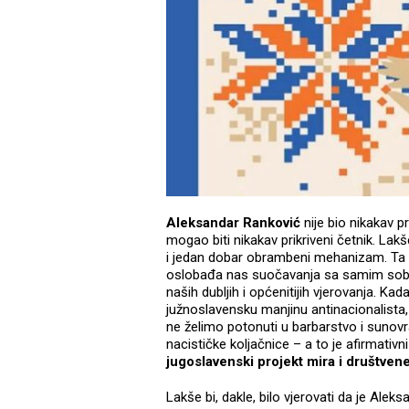
Aleksandar Ranković
nije bio nikakav pri
mogao biti nikakav prikriveni četnik. Lakš
i jedan dobar obrambeni mehanizam. Ta vjera
oslobađa nas suočavanja sa samim sobom,
naših dubljih i općenitijih vjerovanja. K
južnoslavensku manjinu antinacionalista,
ne želimo potonuti u barbarstvo i sunovrat
nacističke koljačnice – a to je afirmativ
jugoslavenski projekt mira i društve
Lakše bi, dakle, bilo vjerovati da je Alek