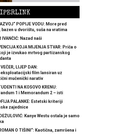
IPERLINK
AZVOJ“ POPIJE VODU: More pred
 bazen u dvorištu, suša na vratima
 IVANČIĆ: Nazad naši
ENCIJA KOJA MIJENJA STVAR: Priča o
koji je izvukao mrtvog partizanskog
danta
 VEČER, LIJEP DAN:
ksploatacijski film lansiran uz
ični mučenički narativ
TUDENTI NA KOSOVO KRENU:
ndum 1 i Memorandum 2 – isti
FIJA PALANKE: Estetski kriteriji
nske zajednice
DEŽULOVIĆ: Kanye Westu ostala je samo
ka
ROMAN O TIŠINI“: Kaotična, zamršena i