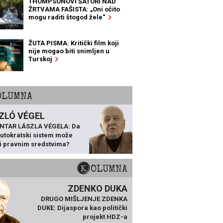
THOMPSONOVI ŠATORI NAD
ŽRTVAMA FAŠISTA: „Oni očito
mogu raditi štogod žele“
ŽUTA PISMA: Kritički film koji
nije mogao biti snimljen u
Turskoj
KOLUMNA
ZLÓ VÉGEL
NTAR LÁSZLA VÉGELA: Da
 autokratski sistem može
ti pravnim sredstvima?
KOLUMNA
ZDENKO DUKA
DRUGO MIŠLJENJE ZDENKA
DUKE: Dijaspora kao politički
projekt HDZ-a