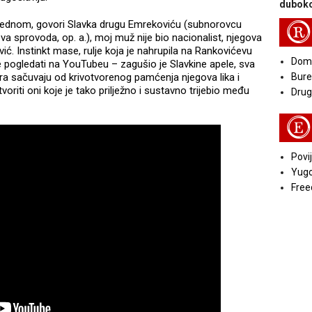
duboko
 jednom, govori Slavka drugu Emrekoviću (subnorovcu
R
 sprovoda, op. a.), moj muž nije bio nacionalist, njegova
ović. Instinkt mase, rulje koja je nahrupila na Rankovićevu
Doma
pogledati na YouTubeu – zagušio je Slavkine apele, sva
andra sačuvaju od krivotvorenog pamćenja njegova lika i
Bure
oriti oni koje je tako prilježno i sustavno trijebio među
Druga
E
Povij
Yugo
Free