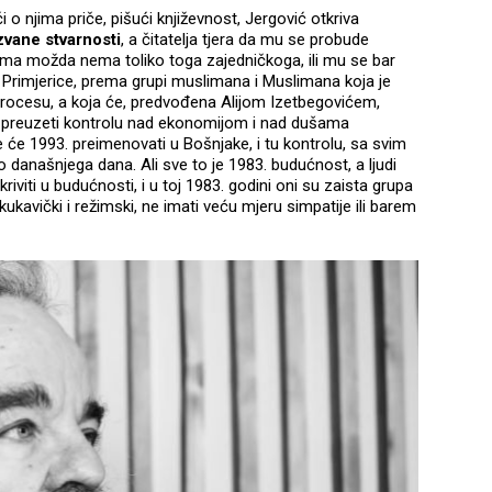
 o njima priče, pišući književnost, Jergović otkriva
zvane stvarnosti
, a čitatelja tjera da mu se probude
jima možda nema toliko toga zajedničkoga, ili mu se bar
 Primjerice, prema grupi muslimana i Muslimana koja je
ocesu, a koja će, predvođena Alijom Izetbegovićem,
 i preuzeti kontrolu nad ekonomijom i nad dušama
e 1993. preimenovati u Bošnjake, i tu kontrolu, sa svim
 današnjega dana. Ali sve to je 1983. budućnost, a ljudi
riviti u budućnosti, i u toj 1983. godini oni su zaista grupa
o kukavički i režimski, ne imati veću mjeru simpatije ili barem