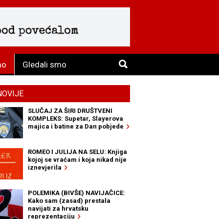
mo
Gledali smo
NOVIJE
SLUČAJ ZA ŠIRI DRUŠTVENI
KOMPLEKS: Supetar, Slayerova
majica i batine za Dan pobjede
ROMEO I JULIJA NA SELU: Knjiga
kojoj se vraćam i koja nikad nije
iznevjerila
POLEMIKA (BIVŠE) NAVIJAČICE:
Kako sam (zasad) prestala
navijati za hrvatsku
reprezentaciju