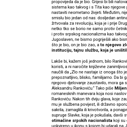
propovijeda da je bio. Grijesi bi bili nat
sistema kao takvog i s Tita kao njegove p
nastaviti neometano živjeti. Međutim, ni
smislu bio jedan od nas: dosljedan antin
žrtvovala za revoluciju, koja je i prije D
netko tko se borio ne samo protiv četnika
i protiv srpskog nacionalizma kao takvog, 
Jugoslaven, ne bismo pogriješili ako bismo
što je bio, on je bio zao, a
to njegovo zl
instituciju, tajnu službu, koja je uništ
Lakše bi, kažem još jednom, bilo Ranković
koristi, a ni naročite književne zanimljiv
naučili da „Zlo ne nastaje iz onoga što je
prepoznatljivo, blisko, familijarno. Da bi
njegovo djelovanje zaustavilo, mora ga s
Aleksandru Rankoviću.“ Tako piše
Miljen
romanesknih manevara koja nosi naslov
Rankoviću. Nakon tih dviju glava, koje za
mu je službena povijest, ili državno sponz
sakrila, zamaglila ili krivotvorila, a ponajp
supruge Slavke, koja je pokušala, davši 
otimačine srpskih nacionalista
koji su 
uokvireno u ikonu s kojom bi udarali na 