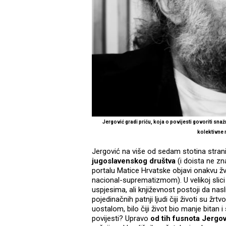
Jergović gradi priču, koja o povijesti govoriti snažn
kolektivne 
Jergović na više od sedam stotina stran
jugoslavenskog društva
(i doista ne zn
portalu Matice Hrvatske objavi onakvu ž
nacional-suprematizmom). U velikoj slici
uspjesima, ali književnost postoji da nasli
pojedinačnih patnji ljudi čiji životi su ž
uostalom, bilo čiji život bio manje bita
povijesti? Upravo
od tih fusnota Jergov