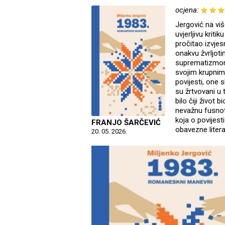
ocjena:
Jergović na vi
uvjerljivu krit
pročitao izvjes
onakvu žvrljot
suprematizmom).
svojim krupnim 
povijesti, one sl
su žrtvovani u
bilo čiji život
nevažnu fusnotu
koja o povijesti
FRANJO ŠARČEVIĆ
obavezne litera
20. 05. 2026.