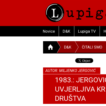
Novice
D&K
Lupiga TV
H
D&K
ČITALI SMO
AUTOR: MILJENKO JERGOVIĆ
1983.: JERGOV
UVJERLJIVA K
DRUŠTVA