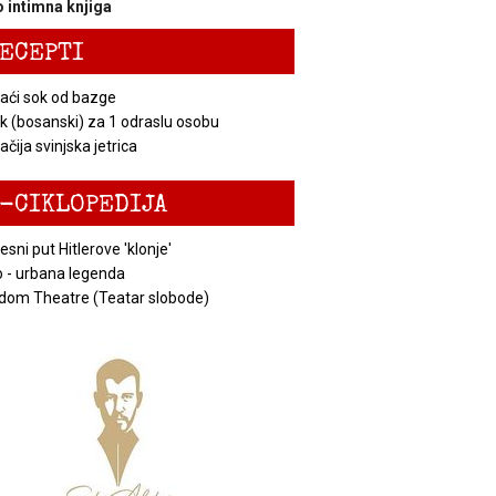
 intimna knjiga
ECEPTI
ći sok od bazge
k (bosanski) za 1 odraslu osobu
čija svinjska jetrica
-CIKLOPEDIJA
esni put Hitlerove 'klonje'
 - urbana legenda
dom Theatre (Teatar slobode)