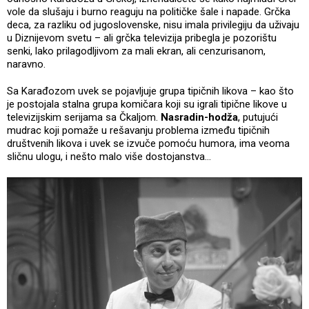
vole da slušaju i burno reaguju na političke šale i napade. Grčka
deca, za razliku od jugoslovenske, nisu imala privilegiju da uživaju
u Diznijevom svetu – ali grčka televizija pribegla je pozorištu
senki, lako prilagodljivom za mali ekran, ali cenzurisanom,
naravno.
Sa Karađozom uvek se pojavljuje grupa tipičnih likova – kao što
je postojala stalna grupa komičara koji su igrali tipične likove u
televizijskim serijama sa Čkaljom.
Nasradin-hodža
, putujući
mudrac koji pomaže u rešavanju problema između tipičnih
društvenih likova i uvek se izvuče pomoću humora, ima veoma
sličnu ulogu, i nešto malo više dostojanstva…