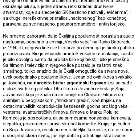
odvojeno od društvenih problema. Kolateralni proizvod takvog
okruženja bili su, s jedne strane, retki kritičari društvene
stvarnosti, koje su sledbenici SK bestidno nazivali „levičarima“, i
sa druge, nereflektivne pristalice „nacionalnog“ kao konačnog
paravana za sve nazadno, pseudoromantično i antiistorijsko.
Ne smemo zaboraviti da je Čkaljina popularnost porasla sa audio
nastupima, posebno u emisiji „Veselo veče“ na Radio Beogradu
iz 1950-ih, njegovo lice nije bilo prvo po čemu ga je široka publika
prepoznavala. Bio je vrhunski umetnik vokalne modulacije, zaista
je bilo dovoljno samo da pročita bilo koji tekst, i bilo je smešno…
Sa filmom i televizijom njegovo lice postalo je zaštitni znak
smešnog, toliko snažno da je Čkalji omogućilo da stvara nove,
uvek podjednako popularne likove. Jedan od ovih likova svakako
je Jovanča,
ne naročito bistar jagodinski trgovac
koji se nađe
u ulozi svetskog putnika. Oba filma o Jovanči režirala je Soja
Jovanović, koja je znala da se smeje sa Čkaljom. Filmovi su
snimljeni u beogradskom „filmskom gradu“, Košutnjaku, na
ostacima velikih koprodukcija šezdesetih godina prošlog veka –
vesterna, avanturističkih filmova, filmova o Marku Polu itd.
Komedija je stereotipna, ali sa primesama nonsensa, karnevala,
slepstika, povremeno i prave skrubol komedije. Krajnje je čudno
da Soja Jovanović, redak primer rediteljke komedije, i to ne samo
u socijalističkom svetu, još nije dobila podrobnije istraživanje…