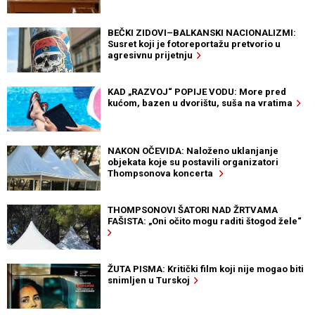
BEČKI ZIDOVI–BALKANSKI NACIONALIZMI:
Susret koji je fotoreportažu pretvorio u
agresivnu prijetnju
KAD „RAZVOJ“ POPIJE VODU: More pred
kućom, bazen u dvorištu, suša na vratima
NAKON OČEVIDA: Naloženo uklanjanje
objekata koje su postavili organizatori
Thompsonova koncerta
THOMPSONOVI ŠATORI NAD ŽRTVAMA
FAŠISTA: „Oni očito mogu raditi štogod žele“
ŽUTA PISMA: Kritički film koji nije mogao biti
snimljen u Turskoj