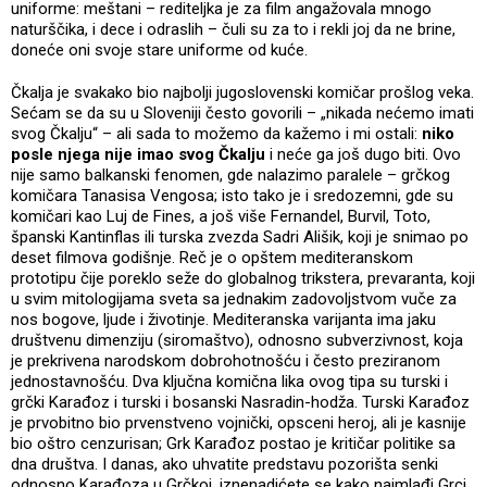
uniforme: meštani – rediteljka je za film angažovala mnogo
naturščika, i dece i odraslih – čuli su za to i rekli joj da ne brine,
doneće oni svoje stare uniforme od kuće.
Čkalja je svakako bio najbolji jugoslovenski komičar prošlog veka.
Sećam se da su u Sloveniji često govorili – „nikada nećemo imati
svog Čkalju“ – ali sada to možemo da kažemo i mi ostali:
niko
posle njega nije imao svog Čkalju
i neće ga još dugo biti. Ovo
nije samo balkanski fenomen, gde nalazimo paralele – grčkog
komičara Tanasisa Vengosa; isto tako je i sredozemni, gde su
komičari kao Luj de Fines, a još više Fernandel, Burvil, Toto,
španski Kantinflas ili turska zvezda Sadri Ališik, koji je snimao po
deset filmova godišnje. Reč je o opštem mediteranskom
prototipu čije poreklo seže do globalnog trikstera, prevaranta, koji
u svim mitologijama sveta sa jednakim zadovoljstvom vuče za
nos bogove, ljude i životinje. Mediteranska varijanta ima jaku
društvenu dimenziju (siromaštvo), odnosno subverzivnost, koja
je prekrivena narodskom dobrohotnošću i često preziranom
jednostavnošću. Dva ključna komična lika ovog tipa su turski i
grčki Karađoz i turski i bosanski Nasradin-hodža. Turski Karađoz
je prvobitno bio prvenstveno vojnički, opsceni heroj, ali je kasnije
bio oštro cenzurisan; Grk Karađoz postao je kritičar politike sa
dna društva. I danas, ako uhvatite predstavu pozorišta senki
odnosno Karađoza u Grčkoj, iznenadićete se kako najmlađi Grci