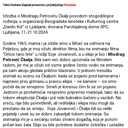
Tekst Svetlane Slapšak prenosimo s prijateljskog
Peščanika
Izložba o Miodragu Petroviću Čkalji povodom stogodišnjice
rođenja, u organizaciji Beogradske kinoteke i Kulturnog centra
„Danilo Kiš“ iz Ljubljane, dvorana Parohijalnog doma SPC,
Ljubljana, 11-21.10.2024.
Godine 1965. mama i ja otišle smo u Bihać sa odmora na
Pelješcu, gde je moj očuh, direktor filma, bio na snimanju filma
"Orlovi rano lete" u režiji Soje Jovanović, a u ekipi je bio i
Miodrag
Petrović Čkalja
. Bila sam već dobro upoznata sa filmskim
radom, jer me je očuh od osme godine često vodio na snimanja,
pa sam akciju gledala prilično blazirano. U jednom trenutku
snimali su scenu sa Čkaljom: kada se pojavio pred kamerama i
napravio prvu grimasu u pravcu ekipe – ne kamere – svi smo
počeli da se smejemo. Smeh je kresnuo čim bi se on pojavio.
Jednom je pirotehničar nespretno pripremio materijal, tako da su
tokom eksplozije Čkalja i još neki bukvalno bačeni u vazduh. Na
sreću, nije bilo povređenih, ali rediteljka i ekipa nisu mogli da
prestanu da se smeju… Soja Jovanović i Čkalja bili su veliki
prijatelji i uvek su se dobro zabavljali tokom snimanja. Sa
snimanja mi je u sećanju ostao stvarni događaj, koji je potom
pričan kao šala. Ekipi su bile potrebne dodatne četničke i ustaške