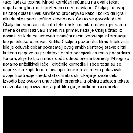
tako ljudsku toplinu. Mnogi komičari računaju na ovaj efekat
sopstvenog lica, neki preterano i neopravdano. Čkalja je u ovoj
rizičnoj oblasti uvek savršeno procenjivao kako i koliko da igra i
nikada nije upao u jeftino klovnostvo. Često se govorilo da bi
Čkalja bio smešan i da čita telefonski imenik: naravno, jer sama
imena često izazivaju smeh. Na primer, kada je Čkalja čitao iz
novina, rizik da će ismevati zvanični način iznošenja informacija
bio je itekako osnovan. Kritika Čkalje u pozorištu, filmu ili televiziji
bila je oduvek dobar pokazatelj ovog ambivalentnog stava: elitni
kritičari njegove su predstave često ocenjivali sa malo posprdnim
tonom, ali je to bio i njihov opšti odnos prema komediji. Mnogi su
potajno priželjkivali jače i kritičnije komedije i zbog toga su se
naprezali u zapletenom pisanju i time istovremeno pokazivali
svoje frustracije i nedostatak hrabrosti. Čkalja je svoje delo
izvodio bez ovakvih unutrašnjih prepreka, u okviru zadatog teksta
i naznaka improvizacije, a
publika ga je odlično razumela
.