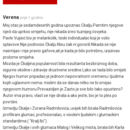
Verena
prije 1 godinu
Moj otac je sedamdesetih godina upoznao Ckalju.Pamtim njegove
riječi da uprkos smijehu, nije nikada sreo tuznijeg čovjeka.
Pavle Vujisić bio je melankolik, teski individualac koji je volio
splavove.Nije podnosio Čkalju.Nisu čak ni govorili.Nikada se nije
nasmijao i nije pravio gafove,ali je kada je bilo potrebno, izazivao
prolome smijeha.
Mozda je Čkaljina popularnost bila rezultanta bezbriznog doba,
sigurne okoline i zdravije drustvene sredine.Lako se tada bilo smijati.
Njegov humor pripadao je jednom nepovratnom vremenu i ljudima
kojih uglavnom nema: mislim da se danas nitko ne bi smijao
njegovom humoru.Prevazidjen je.Zasto je sve bilo tako opusteno?
Autor ima pravo; vlast se nije dirala a ako jeste, bio je to ples po
površini.
Izmedju Čkalje i Zorana Radmilovića, uvijek bih birala Radmilovića:
profilirani glumac, profesionalac, s visokim ljudskim i glumackim
standardima.( "Kralj Ibi").
Izmedju Čkalje i svih glumaca Malog i Velikog mista, birala bih Karla