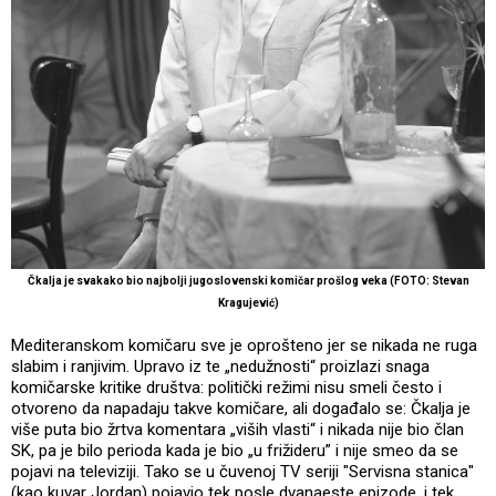
Čkalja je svakako bio najbolji jugoslovenski komičar prošlog veka (FOTO: Stevan
Kragujević)
Mediteranskom komičaru sve je oprošteno jer se nikada ne ruga
slabim i ranjivim. Upravo iz te „nedužnosti“ proizlazi snaga
komičarske kritike društva: politički režimi nisu smeli često i
otvoreno da napadaju takve komičare, ali događalo se: Čkalja je
više puta bio žrtva komentara „viših vlasti“ i nikada nije bio član
SK, pa je bilo perioda kada je bio „u frižideru” i nije smeo da se
pojavi na televiziji. Tako se u čuvenoj TV seriji "Servisna stanica"
(kao kuvar Jordan) pojavio tek posle dvanaeste epizode, i tek