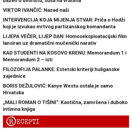
bazen u dvorištu, suša na vratima
VIKTOR IVANČIĆ: Nazad naši
INTERVENCIJA KOJA MIJENJA STVAR: Priča o Hodži
koji je izvukao mrtvog partizanskog komandanta
LIJEPA VEČER, LIJEP DAN: Homoseksploatacijski film
lansiran uz dramatični mučenički narativ
KAD STUDENTI NA KOSOVO KRENU: Memorandum 1 i
Memorandum 2 – isti
FILOZOFIJA PALANKE: Estetski kriteriji huliganske
zajednice
BORIS DEŽULOVIĆ: Kanye Westu ostala je samo
Hrvatska
„MALI ROMAN O TIŠINI“: Kaotična, zamršena i duboko
intimna knjiga
R
ECEPTI