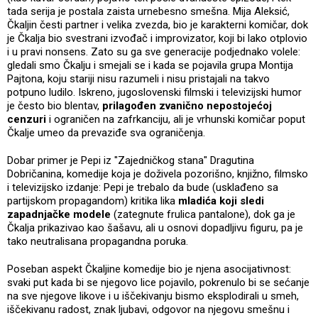
tada serija je postala zaista urnebesno smešna. Mija Aleksić,
Čkaljin česti partner i velika zvezda, bio je karakterni komičar, dok
je Čkalja bio svestrani izvođač i improvizator, koji bi lako otplovio
i u pravi nonsens. Zato su ga sve generacije podjednako volele:
gledali smo Čkalju i smejali se i kada se pojavila grupa Montija
Pajtona, koju stariji nisu razumeli i nisu pristajali na takvo
potpuno ludilo. Iskreno, jugoslovenski filmski i televizijski humor
je često bio blentav,
prilagođen zvanično nepostojećoj
cenzuri
i ograničen na zafrkanciju, ali je vrhunski komičar poput
Čkalje umeo da prevaziđe sva ograničenja.
Dobar primer je Pepi iz "Zajedničkog stana" Dragutina
Dobričanina, komedije koja je doživela pozorišno, knjižno, filmsko
i televizijsko izdanje: Pepi je trebalo da bude (usklađeno sa
partijskom propagandom) kritika lika
mladića koji sledi
zapadnjačke modele
(zategnute frulica pantalone), dok ga je
Čkalja prikazivao kao šašavu, ali u osnovi dopadljivu figuru, pa je
tako neutralisana propagandna poruka.
Poseban aspekt Čkaljine komedije bio je njena asocijativnost:
svaki put kada bi se njegovo lice pojavilo, pokrenulo bi se sećanje
na sve njegove likove i u iščekivanju bismo eksplodirali u smeh,
iščekivanu radost, znak ljubavi, odgovor na njegovu smešnu i