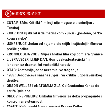
S
RODNE NOVICE
ŽUTA PISMA: Kritički film koji nije mogao biti snimljen u
Turskoj
KOKE: Obiteljski rat u dalmatinskom ključu - „pošteno, pa 'ko
koga zajebe“
USKRSNUĆE: Jedan od najambicioznijih i najčudnijih filmova
prošle godine
KRONOLOGIJA VODE: Svjež i hrabar film koji pomjera granice
LIJEPA VEČER, LIJEP DAN: Homoseksploatacijski film
lansiran uz dramatični mučenički narativ
OTAC: Anatomija jedne nezamislive tragedije
1983.: Jergovićeva snažna i uvjerljiva kritika jugoslavenskog
društva
ORSON WELLES I ANATOMIJA ZLA: Od Građanina Kanea do
šerifa Quinlana
ORLOVI REPUBLIKE: Unikatni film-noir za doba propagande i
kontrolirane stvarnosti
FRANZ: Kafkijanski filmski portret Franza Kafke