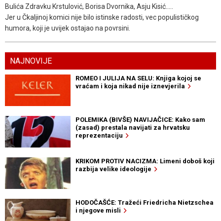
Bulića Zdravku Krstulović, Borisa Dvornika, Asju Kisić.....
Jer u Čkaljinoj komici nije bilo istinske radosti, vec populističkog
humora, koji je uvijek ostajao na povrsini.
NAJNOVIJE
ROMEO I JULIJA NA SELU: Knjiga kojoj se
vraćam i koja nikad nije iznevjerila
POLEMIKA (BIVŠE) NAVIJAČICE: Kako sam
(zasad) prestala navijati za hrvatsku
reprezentaciju
KRIKOM PROTIV NACIZMA: Limeni doboš koji
razbija velike ideologije
HODOČAŠĆE: Tražeći Friedricha Nietzschea
i njegove misli