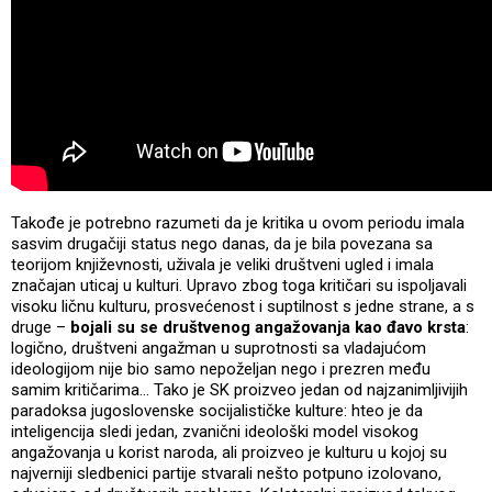
Takođe je potrebno razumeti da je kritika u ovom periodu imala
sasvim drugačiji status nego danas, da je bila povezana sa
teorijom književnosti, uživala je veliki društveni ugled i imala
značajan uticaj u kulturi. Upravo zbog toga kritičari su ispoljavali
visoku ličnu kulturu, prosvećenost i suptilnost s jedne strane, a s
druge –
bojali su se društvenog angažovanja kao đavo krsta
:
logično, društveni angažman u suprotnosti sa vladajućom
ideologijom nije bio samo nepoželjan nego i prezren među
samim kritičarima… Tako je SK proizveo jedan od najzanimljivijih
paradoksa jugoslovenske socijalističke kulture: hteo je da
inteligencija sledi jedan, zvanični ideološki model visokog
angažovanja u korist naroda, ali proizveo je kulturu u kojoj su
najverniji sledbenici partije stvarali nešto potpuno izolovano,