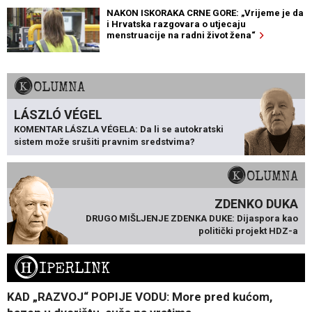
NAKON ISKORAKA CRNE GORE: „Vrijeme je da
i Hrvatska razgovara o utjecaju
menstruacije na radni život žena“
KOLUMNA
LÁSZLÓ VÉGEL
KOMENTAR LÁSZLA VÉGELA: Da li se autokratski
sistem može srušiti pravnim sredstvima?
KOLUMNA
ZDENKO DUKA
DRUGO MIŠLJENJE ZDENKA DUKE: Dijaspora kao
politički projekt HDZ-a
H
IPERLINK
KAD „RAZVOJ“ POPIJE VODU: More pred kućom,