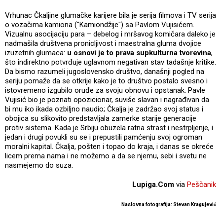
Vrhunac Čkaljine glumačke karijere bila je serija filmova i TV serija
o vozačima kamiona ("Kamiondžije") sa Pavlom Vujisićem.
Vizualnu asocijaciju para – debelog i mršavog komičara daleko je
nadmašila društvena pronicljivost i maestralna gluma dvojice
izuzetnih glumaca:
u osnovi je to prava supkulturna tvorevina
,
što indirektno potvrđuje uglavnom negativan stav tadašnje kritike.
Da bismo razumeli jugoslovensko društvo, današnji pogled na
seriju pomaže da se otkrije kako je to društvo postalo svesno i
istovremeno izgubilo oruđe za svoju obnovu i opstanak. Pavle
Vujisić bio je poznati opozicionar, suviše slavan i nagrađivan da
bi mu iko ikada ozbiljno naudio; Čkalja je zadržao svoj status i
obojica su slikovito predstavljala zamerke starije generacije
protiv sistema. Kada je Srbiju obuzela ratna strast i nestrpljenje, i
jedan i drugi povukli su se i prepustili pamćenju svoj ogroman
moralni kapital. Čkalja, pošten i topao do kraja, i danas se okreće
licem prema nama i ne možemo a da se njemu, sebi i svetu ne
nasmejemo do suza.
Lupiga.Com
via
Peščanik
Naslovna fotografija: Stevan Kragujević