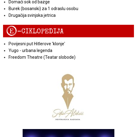
Domaći sok od bazge
Burek (bosanski) za 1 odraslu osobu
Drugačija svinjska jetrica
E
-CIKLOPEDIJA
Povijesni put Hitlerove 'klonje'
Yugo - urbana legenda
Freedom Theatre (Teatar slobode)