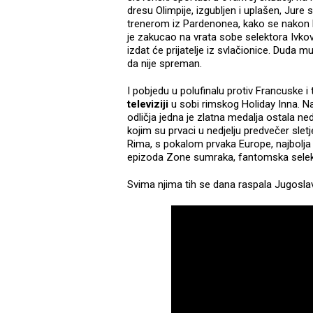
dresu Olimpije, izgubljen i uplašen, Jur
trenerom iz Pardenonea, kako se nakon Eu
je zakucao na vrata sobe selektora Ivković
izdat će prijatelje iz svlačionice. Duda m
da nije spreman.
I pobjedu u polufinalu protiv Francuske i t
televiziji
u sobi rimskog Holiday Inna. Na 
odličja jedna je zlatna medalja ostala ne
kojim su prvaci u nedjelju predvečer sletj
Rima, s pokalom prvaka Europe, najbolja 
epizoda Zone sumraka, fantomska selek
Svima njima tih se dana raspala Jugoslav