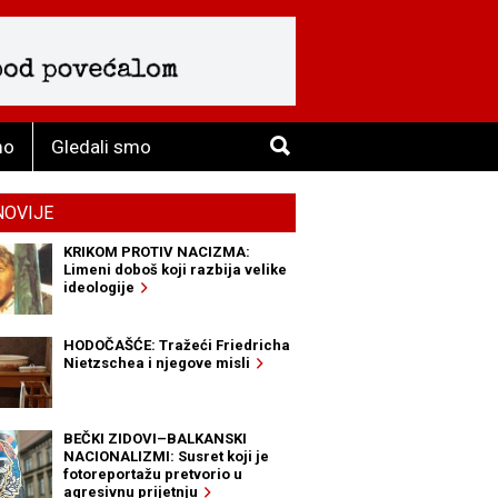
mo
Gledali smo
NOVIJE
KRIKOM PROTIV NACIZMA:
Limeni doboš koji razbija velike
ideologije
HODOČAŠĆE: Tražeći Friedricha
Nietzschea i njegove misli
BEČKI ZIDOVI–BALKANSKI
NACIONALIZMI: Susret koji je
fotoreportažu pretvorio u
agresivnu prijetnju