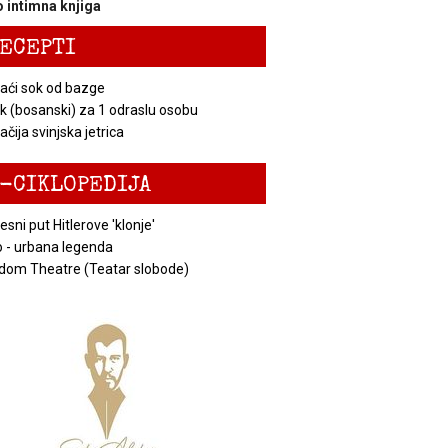
 intimna knjiga
ECEPTI
ći sok od bazge
k (bosanski) za 1 odraslu osobu
čija svinjska jetrica
-CIKLOPEDIJA
esni put Hitlerove 'klonje'
 - urbana legenda
dom Theatre (Teatar slobode)