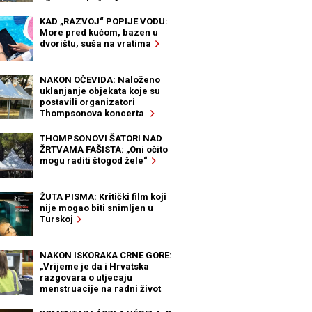
KAD „RAZVOJ“ POPIJE VODU:
More pred kućom, bazen u
dvorištu, suša na vratima
NAKON OČEVIDA: Naloženo
uklanjanje objekata koje su
postavili organizatori
Thompsonova koncerta
THOMPSONOVI ŠATORI NAD
ŽRTVAMA FAŠISTA: „Oni očito
mogu raditi štogod žele“
ŽUTA PISMA: Kritički film koji
nije mogao biti snimljen u
Turskoj
NAKON ISKORAKA CRNE GORE:
„Vrijeme je da i Hrvatska
razgovara o utjecaju
menstruacije na radni život
žena“