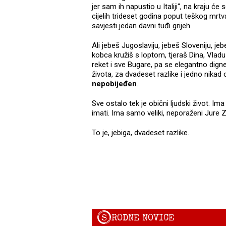
jer sam ih napustio u Italiji“, na kraju ć
cijelih trideset godina poput teškog mr
savjesti jedan davni tuđi grijeh.
Ali jebeš Jugoslaviju, jebeš Sloveniju, je
kobca kružiš s loptom, tjeraš Dina, Vladu
reket i sve Bugare, pa se elegantno dig
života, za dvadeset razlike i jedno nikad
nepobijeđen
.
Sve ostalo tek je obični ljudski život. Im
imati. Ima samo veliki, neporaženi Jure 
To je, jebiga, dvadeset razlike.
S
RODNE NOVICE