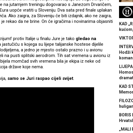
e se na jutarnjem treningu dogovarao s Janezom Drvaričem,
H
ra uopće vratiti u Sloveniju. Dva sata pred finale uplakan
a. Ako zaigra, za Sloveniju će biti izdajnik; ako ne zaigra,
u je rekao da ne brine. On će igračima i novinarima objasniti
KAD „R
kućom,
VIKTOR
rijumf protiv Italije u finalu Jure je tako
gledao na
jastučiću s kojega su lijepe talijanske hostese dijelile
INTERV
dodijeljena, a jedno je mjesto ostalo prazno i u avionu
Hodži 
eli na pusti splitski aerodrom. Tih sat vremena u avionu iz
koman
bijela momčad svih vremena bila je ekipa iz neke od
cija države koje nema.
LIJEPA
Homose
dramat
ija,
samo se Juri raspao cijeli svijet
.
KAD S
Memora
FILOZO
huliga
BORIS 
Hrvats
„MALI 