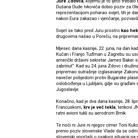
Jure Zdovca
, kojemu je to ljeto trebalo
Dušana Dude Ivkovića dobio poziv za Olim
reprezentacijom poharao svijet, tih je d
nakon Eura zakazao i vjenčanje, pozvavši 
Svijet se tako pred Juru prostro
kao hek
drugovima našao u Poreču, na priprema
Mjesec dana kasnije, 22. juna, na dan ka
Kučan i Franjo Tuđman u Zagrebu su us
američki državni sekretar James Baker sv
zabrinut“. Kad su 24. juna Zdovc i družina
pripremao sutrašnje izglasavanje Zakona
navečer pobjedom protiv Bugarske plasirali
oslobođenja u Ljubljani, gdje su građani 
Jugoslavije.
Konačno, kad je dva dana kasnije, 28. lip
Francuskom,
krv je već tekla
, tenkovi J
ratni avioni tukli su aerodrom Brnik.
Te noći ni Jure ni njegov cimer Toni Kuko
prenio poziv slovenske Vlade da se odmah 
slovenski sportaši u ovakvoj situaciji n