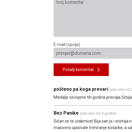
E-mail (opcija)
Pošalji komentar
pošteno pa koga prevari
prije više od
Medalje osvojene tih godina prisvaja Srbija
Bez Panike
prije više od 4 godine
Sičan se te utakmice! Bija san je i snimija 
masovno upisivale treniranje košarke, a 