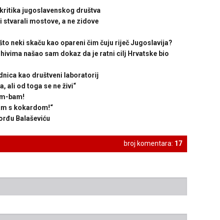
a kritika jugoslavenskog društva
 stvarali mostove, a ne zidove
neki skaču kao opareni čim čuju riječ Jugoslavija?
ima našao sam dokaz da je ratni cilj Hrvatske bio
ica kao društveni laboratorij
, ali od toga se ne živi“
am-bam!
zam s kokardom!“
orđu Balaševiću
broj komentara:
17