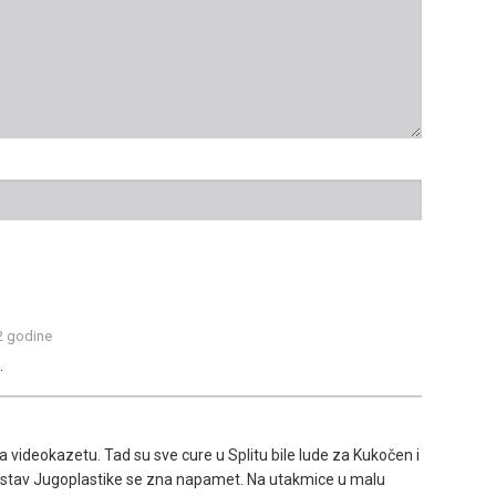
 2 godine
.
na videokazetu. Tad su sve cure u Splitu bile lude za Kukočen i
sastav Jugoplastike se zna napamet. Na utakmice u malu