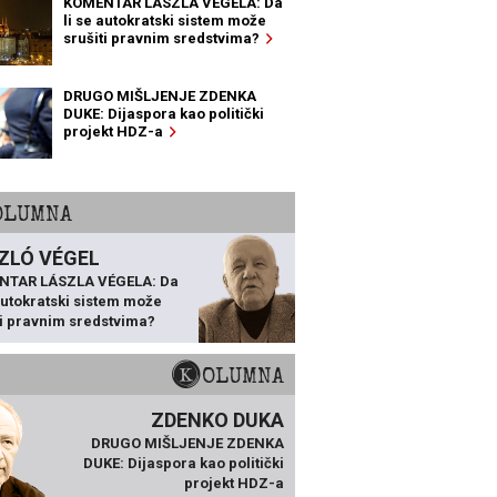
KOMENTAR LÁSZLA VÉGELA: Da
li se autokratski sistem može
srušiti pravnim sredstvima?
DRUGO MIŠLJENJE ZDENKA
DUKE: Dijaspora kao politički
projekt HDZ-a
KOLUMNA
ZLÓ VÉGEL
NTAR LÁSZLA VÉGELA: Da
 autokratski sistem može
ti pravnim sredstvima?
KOLUMNA
ZDENKO DUKA
DRUGO MIŠLJENJE ZDENKA
DUKE: Dijaspora kao politički
projekt HDZ-a