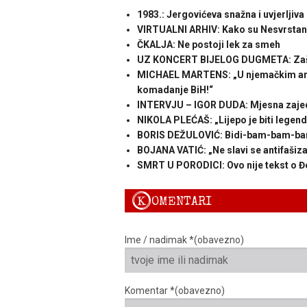
1983.: Jergovićeva snažna i uvjerljiv
VIRTUALNI ARHIV: Kako su Nesvrstani
ČKALJA: Ne postoji lek za smeh
UZ KONCERT BIJELOG DUGMETA: Zašto 
MICHAEL MARTENS: „U njemačkim arhiv
komadanje BiH!“
INTERVJU – IGOR DUDA: Mjesna zajedn
NIKOLA PLEĆAŠ: „Lijepo je biti legenda
BORIS DEŽULOVIĆ: Bidi-bam-bam-b
BOJANA VATIĆ: „Ne slavi se antifaši
SMRT U PORODICI: Ovo nije tekst o Đ
K
OMENTARI
Ime / nadimak *(obavezno)
Komentar *(obavezno)