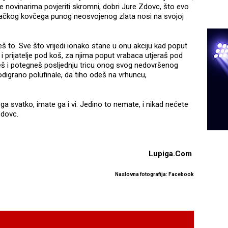
e se novinarima povjeriti skromni, dobri Jure Zdovc, što evo
tvačkog kovčega punog neosvojenog zlata nosi na svojoj
beš to. Sve što vrijedi ionako stane u onu akciju kad poput
 i prijatelje pod koš, za njima poput vrabaca utjeraš pod
neš i potegneš posljednju tricu onog svog nedovršenog
 odigrano polufinale, da tiho odeš na vrhuncu,
a ga svatko, imate ga i vi. Jedino to nemate, i nikad nećete
Zdovc.
Lupiga.Com
Naslovna fotografija: Facebook