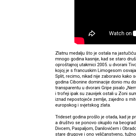
Zlatnu medalju što je ostala na jastučić
mnogo godina kasnije, kad se staro društ
oproštajnoj utakmici 2005. u dvorani Tivol
kojoj je s francuskim Limogesom osvajao
Split, recimo, nikad nije zaboravio kako 
godina Cibonine dominacije donio mu do 
transparentu u dvorani Gripe pisalo „Nem
i trofeji ipak su zauvijek ostali u Zoni
iznad nepostojeće zemlje, zajedno s m
europskog i svjetskog zlata.
Trideset godina prošlo je otada, kad je p
a društvo se ponovo okupilo na beogra
Divcem, Paspaljom, Danilovićem i Obradov
stare drugove i ono veličanstveno, tužno 