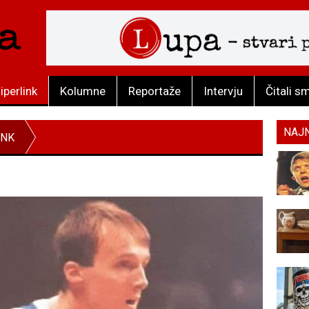
iperlink
Kolumne
Reportaže
Intervju
Čitali s
NAJ
INK