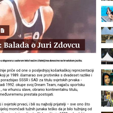
 Balada o Juri Zdovcu
 a u dogovoru s autorom tekst našim čitateljima donosimo na hrvatskom jeziku.
žnije priče od one o posljednjoj košarkaškoj reprezentaciji
koji je 1989. išamarao sve protivnike s dvadeset razlike i
porazbijao SSSR i SAD za titulu svjetskih prvaka -
jadi 1992. okupe svoj Dream Team, najjaču sportsku
na vrhuncu slave, obranio kontinentalnu titulu,
u međuvremenu prestala postojati.
i svjetski prvaci, i bili su najbolji prijatelji – sve ono što
 cijeloj momčadi tužnih junaka teško da je bilo tužnijeg od