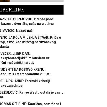
IPERLINK
AZVOJ“ POPIJE VODU: More pred
 bazen u dvorištu, suša na vratima
 IVANČIĆ: Nazad naši
ENCIJA KOJA MIJENJA STVAR: Priča o
koji je izvukao mrtvog partizanskog
danta
 VEČER, LIJEP DAN:
ksploatacijski film lansiran uz
ični mučenički narativ
TUDENTI NA KOSOVO KRENU:
ndum 1 i Memorandum 2 – isti
FIJA PALANKE: Estetski kriteriji
nske zajednice
DEŽULOVIĆ: Kanye Westu ostala je samo
ka
ROMAN O TIŠINI“: Kaotična, zamršena i