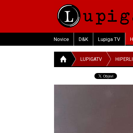
Novice
D&K
Lupiga TV
H
LUPIGATV
HIPERL