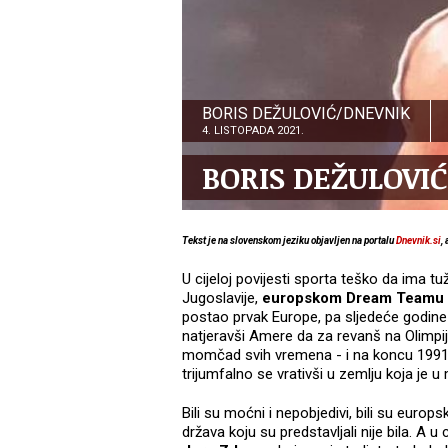
BORIS DEŽULOVIĆ/DNEVNIK
4. LISTOPADA 2021.
BORIS DEŽULOVIĆ:
Tekst je na slovenskom jeziku objavljen na portalu
Dnevnik.si
,
U cijeloj povijesti sporta teško da ima tu
Jugoslavije,
europskom Dream Teamu
postao prvak Europe, pa sljedeće godine 
natjeravši Amere da za revanš na Olimpi
momčad svih vremena - i na koncu 1991., 
trijumfalno se vrativši u zemlju koja je 
Bili su moćni i nepobjedivi, bili su europski 
država koju su predstavljali nije bila. A u