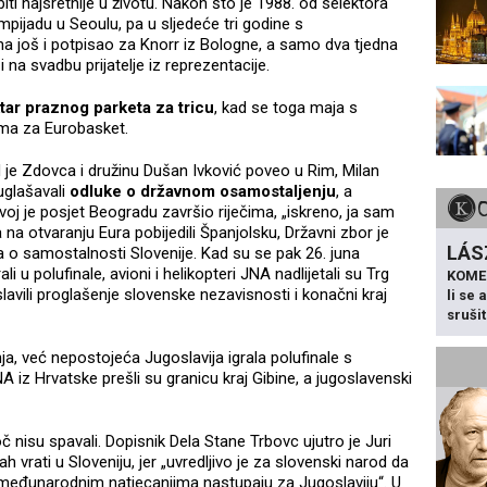
 biti najsretnije u životu. Nakon što je 1988. od selektora
pijadu u Seoulu, pa u sljedeće tri godine s
ana još i potpisao za Knorr iz Bologne, a samo dva tjedna
na svadbu prijatelje iz reprezentacije.
tar praznog parketa za tricu
, kad se toga maja s
ma za Eurobasket.
d je Zdovca i družinu Dušan Ivković poveo u Rim, Milan
uglašavali
odluke o državnom osamostaljenju
, a
oj je posjet Beogradu završio riječima, „iskreno, ja sam
 na otvaranju Eura pobijedili Španjolsku, Državni zbor je
LÁS
 o samostalnosti Slovenije. Kad su se pak 26. juna
 u polufinale, avioni i helikopteri JNA nadlijetali su Trg
KOME
slavili proglašenje slovenske nezavisnosti i konačni kraj
li se
sruši
nja, već nepostojeća Jugoslavija igrala polufinale s
NA iz Hrvatske prešli su granicu kraj Gibine, a jugoslavenski
č nisu spavali. Dopisnik Dela Stane Trbovc ujutro je Juri
vrati u Sloveniju, jer „uvredljivo je za slovenski narod da
a međunarodnim natjecanjima nastupaju za Jugoslaviju“. U