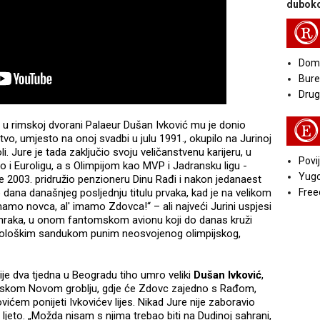
duboko
R
Doma
Bure
Druga
u u rimskoj dvorani Palaeur Dušan Ivković mu je donio
E
vo, umjesto na onoj svadbi u julu 1991., okupilo na Jurinoj
i. Jure je tada zaključio svoju veličanstvenu karijeru, u
Povij
 i Euroligu, a s Olimpijom kao MVP i Jadransku ligu -
Yugo
se 2003. pridružio penzioneru Dinu Rađi i nakon jedanaest
dana današnjeg posljednju titulu prvaka, kad je na velikom
Free
amo novca, al' imamo Zdovca!“ – ali najveći Jurini uspjesi
 sumraka, u onom fantomskom avionu koji do danas kruži
itološkim sandukom punim neosvojenog olimpijskog,
rije dva tjedna u Beogradu tiho umro veliki
Dušan Ivković
,
dskom Novom groblju, gdje će Zdovc zajedno s Rađom,
ićem ponijeti Ivkovićev lijes. Nikad Jure nije zaboravio
ljeto. „Možda nisam s njima trebao biti na Dudinoj sahrani,