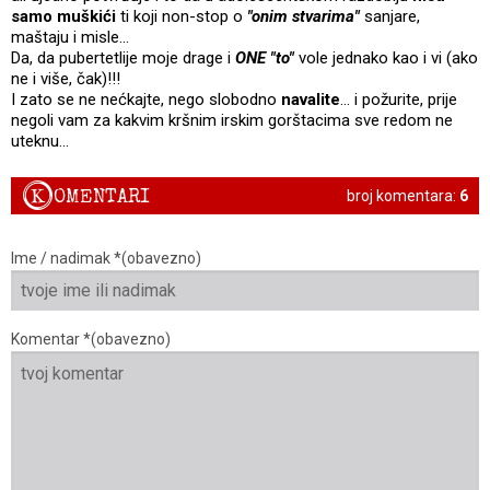
samo muškići
ti koji non-stop o
"onim stvarima"
sanjare,
maštaju i misle...
Da, da pubertetlije moje drage i
ONE "to
"
vole jednako kao i vi (ako
ne i više, čak)!!!
I zato se ne nećkajte, nego slobodno
navalite
... i požurite, prije
negoli vam za kakvim kršnim irskim gorštacima sve redom ne
uteknu...
K
OMENTARI
broj komentara:
6
Ime / nadimak *(obavezno)
Komentar *(obavezno)