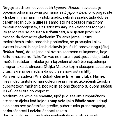
Negdje sredinom devedesetih
Lijepom Našom
zavladala je
općenarodna masovna pomama za
Lijepom Zelenom
, pogađate
-
Irskom
. I najmanji hrvatski gradić, selo ili zaselak tada dobiše
barem jedan pub,
Guiness
samo što ne postade majčinom
mlijeku nadomjestak,
St.Patrick's day
na kalendaru točnije i
lakše locirao se od
Dana Državnosti
, a ni tjedan proći nije
mogao da domaćim glazbenim TV emisijama, u ritmu
raskalašenih irskih narodnih poskočica, ne procupka kakav
kvartet hrvatskih naježenih dlakavih (muških) parova nogu (čitaj:
Belfast food
), do koljena pokrivenih kariranim suknjicama, koje
kiltom
nazivamo. Također vas ne moram podsjećati da je tada
među hrvatskom mlađarijom taj zeleni otočić bio najžuđenija
emigrantska destinacija (Željka M., ako kojim slučajem sada ovo
čitaš, iskreno se nadam da su ti se snovi ostvarili!!!).
Po svemu sudeći i Ana Zubak član je
Eire fan cluba
. Naime,
njezin debitantski roman ogledni je primjerak ukoričenih ženskih
pubertetskih maštarija, kod kojih se ono žuđeno (u ovom slučaju
Irska
) idealizira do krajnosti.
Međutim, da krivo ne shvatite, riječ je o sasvim simpatičnom
proznom djelcu kod kojeg
kompozicijska iščašenost
u drugi
plan baca sve početničke greške, pubertetska prenemaganja,
nedorečenosti i neizbrušenosti teksta.
Upravo zato, posebno treba naglasiti da se radi o izrazito