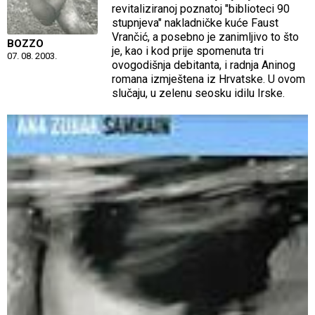
revitaliziranoj poznatoj "biblioteci 90
stupnjeva" nakladničke kuće Faust
Vrančić, a posebno je zanimljivo to što
BOZZO
je, kao i kod prije spomenuta tri
07. 08. 2003.
ovogodišnja debitanta, i radnja Aninog
romana izmještena iz Hrvatske. U ovom
slučaju, u zelenu seosku idilu Irske.