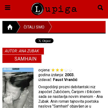
ČITALI SMO
AUTOR: ANA ZUBAK
SAMHAIN
ocjena:
godina izdanja:
2003.
izdavač:
Faust Vrančić
Ovogodišnji prozni debitantski niz
započet Zubčićem, Čarijom i Đikićem
sada se nastavlja novim imenom - Ana
Zubak. Anin roman tajnovita poetska
naslova "Samhain" objavljen je u