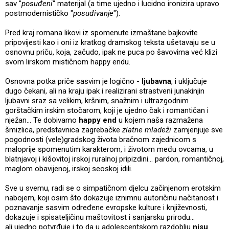
sav "
posuđeni
" materijal (a time ujedno i lucidno ironizira upravo
postmodernističko "
posuđivanje
").
Pred kraj romana likovi iz spomenute izmaštane bajkovite
pripovijesti kao i oni iz kratkog dramskog teksta ušetavaju se u
osnovnu priču, koja, začudo, ipak ne puca po šavovima već klizi
svom lirskom mističnom happy endu.
Osnovna potka priče sasvim je logično -
ljubavna
, i uključuje
dugo čekani, ali na kraju ipak i realizirani strastveni junakinjin
ljubavni sraz sa velikim, kršnim, snažnim i ultrazgodnim
gorštačkim irskim stočarom, koji je ujedno čak i romantičan i
nježan... Te dobivamo
happy end
u kojem naša razmažena
šmizlica, predstavnica zagrebačke
zlatne mladeži
zamjenjuje sve
pogodnosti (vele)gradskog života bračnom zajednicom s
maloprije spomenutim karakterom, i životom među ovcama, u
blatnjavoj i kišovitoj irskoj ruralnoj pripizdini... pardon, romantičnoj,
maglom obavijenoj, irskoj seoskoj idili.
Sve u svemu, radi se o simpatičnom djelcu začinjenom erotskim
nabojem, koji osim što dokazuje iznimnu autoričinu načitanost i
poznavanje sasvim određene evropske kulture i književnosti,
dokazuje i spisateljičinu maštovitost i sanjarsku prirodu...
ali ujedno potvrđuje i to da u adolescentskom razdoblju
nisu