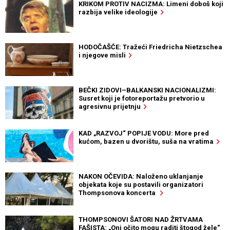
KRIKOM PROTIV NACIZMA: Limeni doboš koji
razbija velike ideologije
HODOČAŠĆE: Tražeći Friedricha Nietzschea
i njegove misli
BEČKI ZIDOVI–BALKANSKI NACIONALIZMI:
Susret koji je fotoreportažu pretvorio u
agresivnu prijetnju
KAD „RAZVOJ“ POPIJE VODU: More pred
kućom, bazen u dvorištu, suša na vratima
NAKON OČEVIDA: Naloženo uklanjanje
objekata koje su postavili organizatori
Thompsonova koncerta
THOMPSONOVI ŠATORI NAD ŽRTVAMA
FAŠISTA: „Oni očito mogu raditi štogod žele“