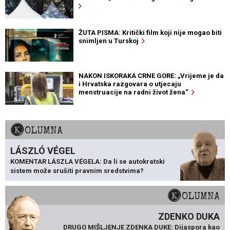
ŽUTA PISMA: Kritički film koji nije mogao biti
snimljen u Turskoj
NAKON ISKORAKA CRNE GORE: „Vrijeme je da
i Hrvatska razgovara o utjecaju
menstruacije na radni život žena“
KOLUMNA
LÁSZLÓ VÉGEL
KOMENTAR LÁSZLA VÉGELA: Da li se autokratski
sistem može srušiti pravnim sredstvima?
KOLUMNA
ZDENKO DUKA
DRUGO MIŠLJENJE ZDENKA DUKE: Dijaspora kao