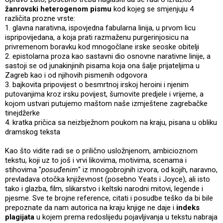
žanrovski heterogenom pismu
kod kojeg se smjenjuju 4
različita prozne vrste:
1. glavna narativna, ispovjedna fabularna linija, u prvom licu
ispripovijedana, a koja prati razmaženu purgerinjosicu na
privremenom boravku kod mnogočlane irske seoske obitelji
2. epistolarna proza kao sastavni dio osnovne narativne linije, a
sastoji se od junakinjinih pisama koja ona šalje prijateljima u
Zagreb kao i od njihovih pismenih odgovora
3. bajkovita pripovijest o besmrtnoj irskoj heroini i njenim
putovanjima kroz irsku povijest, šumovite predjele i vrijeme, a
kojom ustvari putujemo maštom naše izmještene zagrebačke
tinejdžerke
4. kratka pričica sa neizbježnom poukom na kraju, pisana u obliku
dramskog teksta
Kao što vidite radi se o prilično usložnjenom, ambicioznom
tekstu, koji uz to još i vrvi likovima, motivima, scenama i
stihovima "
posuđenim
" iz mnogobrojnih izvora, od kojih, naravno,
prevladava otočka književnost (posebno Yeats i Joyce), ali isto
tako i glazba, film, slikarstvo i keltski narodni mitovi, legende i
pjesme. Sve te brojne reference, citati i posudbe teško da bi bile
prepoznate da nam autorica na kraju knjige ne daje i
indeks
plagijata
u kojem prema redoslijedu pojavljivanja u tekstu nabraja