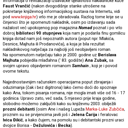
Informacija o revitalizaciji izdavačke djelatnosti nakladničke kuće
Faust Vrančić
(nakon dvogodišnje stanke utrošene na
pokretanje književnog informacijskog sustava na Internetu, vidi
pod
www.knjiga.hr
) vrlo me je obradovala. Razlog tome krije se u
činjenici što je spomenuti nakladnik, osim po izdavanju sada
nažalost već upokojenog pop magazina
Nomad
poznat i po vrlo
dobroj
biblioteci 90 stupnjeva
koja nam je podarila finu gomilicu
knjiga dotad nam još nepoznatih autora (poput npr. Mlakića,
Desnice, Majhuta ili Prodanovića), a koja je bila rezultat
nakladnikovog natječaja za najbolji još neobjavljeni roman.
Na spomenutom natječaju tako je 2000. godine uz
Berislava
Majhuta
pobijedila mlađahna (' 83. godište)
Ana Zubak,
sa
svojim upravo objavljenim romanom
Samhain
,
koji je i povod
ovome tekstu.
Najjednostavnijim računskim operacijama poput zbrajanja i
oduzimanja (čak i bez digitrona) lako ćemo doći do spoznaje
kako Ana, tokom pisanja romana, nije mogla imati više od 16 - 17
godinica. Upravo zato, već sada, 5 mjeseci prije kraja godine,
slobodno možemo zaključiti kako su književnu 2003. obilježili
prozni debitanti
(osim Ane i našeg Lupeža
Marka-Luke Zubčića
,
proznim su se prvijencima javili još i
Jelena Čarija
i feralovac
Ivica Đikić
, a kako čujem, na pomolu su i debitantski prozni uraci
dvojice Borisa -
Dežulovića
i
Becka
).