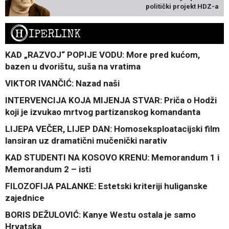
politički projekt HDZ-a
H
IPERLINK
KAD „RAZVOJ“ POPIJE VODU: More pred kućom,
bazen u dvorištu, suša na vratima
VIKTOR IVANČIĆ: Nazad naši
INTERVENCIJA KOJA MIJENJA STVAR: Priča o Hodži
koji je izvukao mrtvog partizanskog komandanta
LIJEPA VEČER, LIJEP DAN: Homoseksploatacijski film
lansiran uz dramatični mučenički narativ
KAD STUDENTI NA KOSOVO KRENU: Memorandum 1 i
Memorandum 2 – isti
FILOZOFIJA PALANKE: Estetski kriteriji huliganske
zajednice
BORIS DEŽULOVIĆ: Kanye Westu ostala je samo
Hrvatska