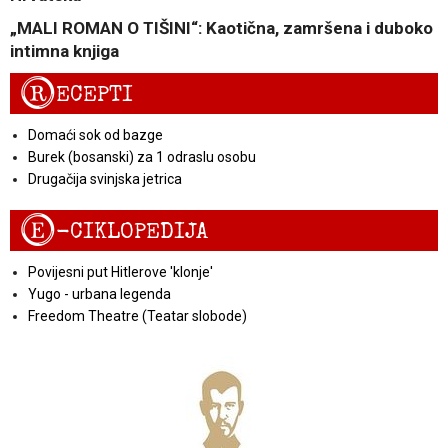
„MALI ROMAN O TIŠINI“: Kaotična, zamršena i duboko
intimna knjiga
R
ECEPTI
Domaći sok od bazge
Burek (bosanski) za 1 odraslu osobu
Drugačija svinjska jetrica
E
-CIKLOPEDIJA
Povijesni put Hitlerove 'klonje'
Yugo - urbana legenda
Freedom Theatre (Teatar slobode)