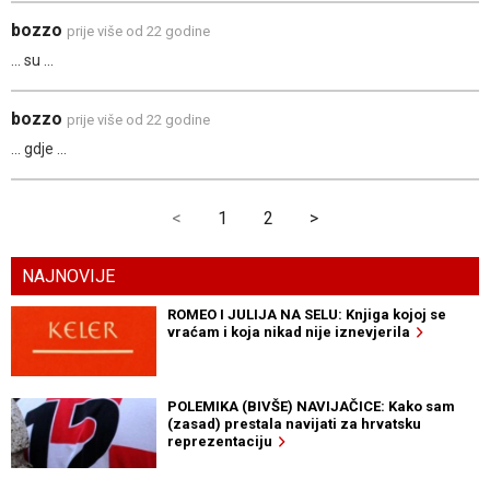
bozzo
prije više od 22 godine
... su ...
bozzo
prije više od 22 godine
... gdje ...
<
1
2
>
NAJNOVIJE
ROMEO I JULIJA NA SELU: Knjiga kojoj se
vraćam i koja nikad nije iznevjerila
POLEMIKA (BIVŠE) NAVIJAČICE: Kako sam
(zasad) prestala navijati za hrvatsku
reprezentaciju