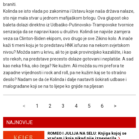
braniti.
Kolinda se isto vlada po zakonima i Ustavu koje naša država nalaze,
sto nije mala stvar u jednom mafijaškom brlogu. Ova glupost oko
baleta dolazi direktno iz Udbaško-Putinovsko-Trampovske tvornice
senzacija da se napravi kaos u društvo. Kolindi se najviše zamjera
veza sa Clinton-Biden ekipom, ovo drugo je sve Zikino kolo. A inače
kaži ti meni koju je to predstavu HNK isfurao na nekom svjetskom
nivou? Možda sam u krivu, ali to je ipak provincijsko kazalište, i kao
sto rekoh, na predstave precesto dolaze gotovani i neplatiše. A sad
kao neka frka, oko čega? Ne kužim. Ali možda su mi prefora te
zapadne vrijednosti i rock and roll, pa ne kužim kaj se to strašno
desilo? Nadam se da će Kolinda i dalje nastaviti šokirati udbase i
malograđane koji se na to lijepe ko gnjide na pljesan
<
1
2
3
4
5
6
>
NAJNOVIJE
ROMEO I JULIJA NA SELU: Knjiga kojoj se
vraćam i koja nikad nije iznevjerila