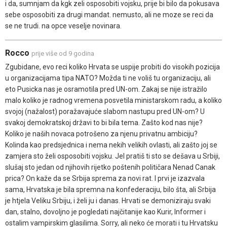
i da, sumnjam da kgk zeli osposobiti vojsku, prije bi bilo da pokusava
sebe osposobiti za drugi mandat. nemusto, ali ne moze se reci da
se ne trudi. na opce veselje novinara.
Rocco
prije više od 9 godina
Zgubidane, evo reci koliko Hrvata se uspije probiti do visokih pozicija
u organizacijama tipa NATO? Možda ti ne voliš tu organizaciju, ali
eto Pusicka nas je osramotila pred UN-om. Zakaj se nije istražilo
malo koliko je radnog vremena posvetila ministarskom radu, a koliko
svojoj (nažalost) poražavajuće slabom nastupu pred UN-om? U
svakoj demokratskoj državi to bi bila tema. Zašto kod nas nije?
Koliko je naših novaca potrošeno za njenu privatnu ambiciju?
Kolinda kao predsjednica i nema nekih velikih ovlasti, ali zašto joj se
zamjera sto želi osposobiti vojsku. Jel pratiš ti sto se dešava u Srbiji,
slušaj sto jedan od njihovih rijetko poštenih političara Nenad Canak
prica? On kaže da se Srbija sprema za novi rat. I prvi je izazvala
sama, Hrvatska je bila spremna na konfederaciju, bilo šta, ali Srbija
je htjela Veliku Srbiju, i želi ju i danas. Hrvati se demoniziraju svaki
dan, stalno, dovoljno je pogledati najčitanije kao Kurir, Informer i
ostalim vampirskim glasilima. Sorry, ali neko će morati i tu Hrvatsku