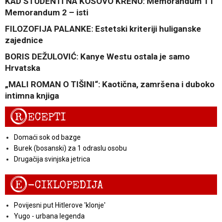
KAD STUDENTI NA KOSOVO KRENU: Memorandum 1 i
Memorandum 2 – isti
FILOZOFIJA PALANKE: Estetski kriteriji huliganske
zajednice
BORIS DEŽULOVIĆ: Kanye Westu ostala je samo
Hrvatska
„MALI ROMAN O TIŠINI“: Kaotična, zamršena i duboko
intimna knjiga
R
ECEPTI
Domaći sok od bazge
Burek (bosanski) za 1 odraslu osobu
Drugačija svinjska jetrica
E
-CIKLOPEDIJA
Povijesni put Hitlerove 'klonje'
Yugo - urbana legenda