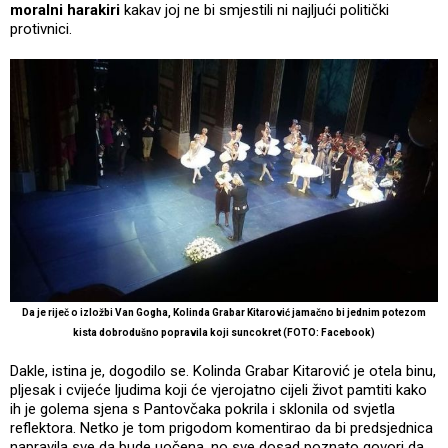
moralni harakiri
kakav joj ne bi smjestili ni najljući politički
protivnici.
Da je riječ o izložbi Van Gogha, Kolinda Grabar Kitarović jamačno bi jednim potezom
kista dobrodušno popravila koji suncokret (FOTO: Facebook)
Dakle, istina je, dogodilo se. Kolinda Grabar Kitarović je otela binu,
pljesak i cvijeće ljudima koji će vjerojatno cijeli život pamtiti kako
ih je golema sjena s Pantovčaka pokrila i sklonila od svjetla
reflektora. Netko je tom prigodom komentirao da bi predsjednica
napravila sve da bude uočena, no sve dosad poznato govori da