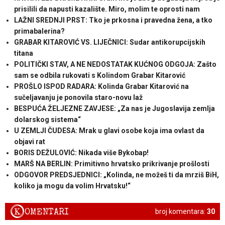
prisilili da napusti kazalište. Miro, molim te oprosti nam
LAŽNI SREDNJI PRST: Tko je prkosna i pravedna žena, a tko
primabalerina?
GRABAR KITAROVIĆ VS. LIJEČNICI: Sudar antikorupcijskih
titana
POLITIČKI STAV, A NE NEDOSTATAK KUĆNOG ODGOJA: Zašto
sam se odbila rukovati s Kolindom Grabar Kitarović
PROŠLO ISPOD RADARA: Kolinda Grabar Kitarović na
sučeljavanju je ponovila staro-novu laž
BESPUĆA ŽELJEZNE ZAVJESE: „Za nas je Jugoslavija zemlja
dolarskog sistema“
U ZEMLJI ČUDESA: Mrak u glavi osobe koja ima ovlast da
objavi rat
BORIS DEŽULOVIĆ: Nikada više Bykobap!
MARŠ NA BERLIN: Primitivno hrvatsko prikrivanje prošlosti
ODGOVOR PREDSJEDNICI: „Kolinda, ne možeš ti da mrziš BiH,
koliko ja mogu da volim Hrvatsku!“
K
OMENTARI
broj komentara:
30