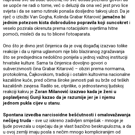
se uopće ne radi o tome, već o deluziji da ona već jest prvo lice
svijeta i da se samo rutinski ponaša dosljedno takvoj ulozi. Da je
riječ o izložbi Van Gogha, Kolinda Grabar Kitarović
jamačno bi
jednim potezom kista dobrodušno popravila koji suncokret
i
veselo pozirala okrenuta prema rotacijskim svjetlima hitne
pomoći, misleći da su to blicevi fotoaparata.
Ono što je divno jest činjenica da je ovaj događaj izazvao tolike
reakcije i da u njima uglavnom nije bilo blaziranog zgražavanja
što se predsjednica nedolično ponijela u jednoj važnoj instituciji
hrvatske kulture. Sama ta činjenica dovoljno govori o
subverzivnosti čina Grabar Kitarović – obziri prema normama,
protokolima, Čajkovskom, tradiciji i ostalim kultovima nacionalne
kazališne kuće, pred očima široke javnosti pali su brže od teških
kazališnih zavjesa. Radilo se, otprilike, o jednostavnoj ljudskoj
reakciji kakvu je
Zoran Milanović izazvao kada je ženi u
poplavljenoj Gunji kazao da je razumije jer je i njemu
jednom pukla cijev u stanu
.
Spontana izvedba narcisoidne bešćutnosti i omalovažavanja
nečijeg truda
- sve uz iskreno zadivljen smiješak - mnoge je
ljude povezala u osjećaju da je vlast bazično beskrupulozna, a da
u ovoj zemlji imaju posla s nečim mnogo kompliciranijim od