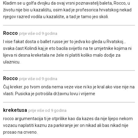
Kladim se u golfa dvojku da ovaj vrsni poznavatelj baleta, Rocco, u
životu nije bio u kazalištu, osim kad je profesorica hrvatskog nekad
njegov razred vodila u kazalište, a tad je tamo jeo skoli.
Rocco
prije više od 9 godina
I vise fakat dosta o ballet russe jer to jedva ko gleda u Rvatskoj...
svaka čast Kolindi kaj je eto bacila svijetlo na te umjetnike kojima ni
lijeva ni desna kreketala ne žele ni platiti koliko malo dodje za
ulaznicu.
Rocco
prije više od 9 godina
Čuj kreker..po tvom onda nema veze vise ni ko je kral ako vise nije na
vlasti. Pusicka je potrošila državnu lovu i vrijeme
kreketusa
prije više od 9 godina
rocco argumentacija ti je otprilike kao da kazes da nije lijepo nekom
vozacu naplatiti kaznu za parkiranje jer on nikad ali bas nikad nije
prosao na crveno.