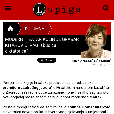
KOLUMNE
MODERNI TEATAR KOLINDE GRABAR
KITAROVIĆ: Prva labudica ili
diktatorica?
ritn by:
NATAŠA ŠKARIČIĆ
21. 03. 2017.
Performans koji je hrvatska predsjednica priredila nakon
premijere „Labuđeg jezera“
u Hrvatskom narodnom kazalištu
u Zagrebu izazvao je opće zgražanje, no je li se itko zapitao što
ovaj događaj može značiti za budućnost modernog teatra?
Postoje mnogi razlozi da se tvrdi da je
Kolinda Grabar Kitarović
inovatorica novog oblika subverzivnog djelovanja u umjetnosti i