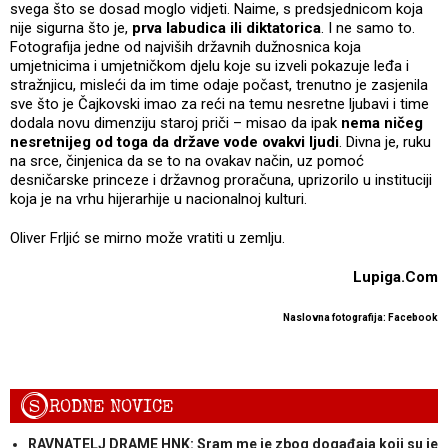
svega što se dosad moglo vidjeti. Naime, s predsjednicom koja
nije sigurna što je,
prva labudica ili diktatorica
. I ne samo to.
Fotografija jedne od najviših državnih dužnosnica koja
umjetnicima i umjetničkom djelu koje su izveli pokazuje leđa i
stražnjicu, misleći da im time odaje počast, trenutno je zasjenila
sve što je Čajkovski imao za reći na temu nesretne ljubavi i time
dodala novu dimenziju staroj priči – misao da ipak
nema ničeg
nesretnijeg od toga da države vode ovakvi ljudi
. Divna je, ruku
na srce, činjenica da se to na ovakav način, uz pomoć
desničarske princeze i državnog proračuna, uprizorilo u instituciji
koja je na vrhu hijerarhije u nacionalnoj kulturi.
Oliver Frljić se mirno može vratiti u zemlju.
Lupiga.Com
Naslovna fotografija: Facebook
S
RODNE NOVICE
RAVNATELJ DRAME HNK: Sram me je zbog događaja koji su je