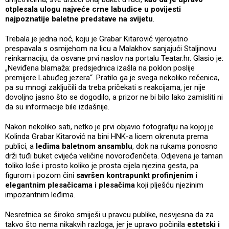
otplesala ulogu najveće crne labudice u povijesti
najpoznatije baletne predstave na svijetu
.
Trebala je jedna noć, koju je Grabar Kitarović vjerojatno
prespavala s osmijehom na licu a Malakhov sanjajući Staljinovu
reinkarnaciju, da osvane prvi naslov na portalu Teatar.hr. Glasio je:
„Neviđena blamaža: predsjednica izašla na poklon poslije
premijere Labuđeg jezera“. Pratilo ga je svega nekoliko rečenica,
pa su mnogi zaključili da treba pričekati s reakcijama, jer nije
dovoljno jasno što se dogodilo, a prizor ne bi bilo lako zamisliti ni
da su informacije bile izdašnije.
Nakon nekoliko sati, netko je prvi objavio fotografiju na kojoj je
Kolinda Grabar Kitarović na bini HNK-a licem okrenuta prema
publici, a
leđima baletnom ansamblu
, dok na rukama ponosno
drži tuđi buket cvijeća veličine novorođenčeta. Odjevena je taman
toliko loše i prosto koliko je prosta cijela njezina gesta, pa
figurom i pozom čini
savršen kontrapunkt profinjenim i
elegantnim plesačicama i plesačima
koji plješću njezinim
impozantnim leđima.
Nesretnica se široko smiješi u pravcu publike, nesvjesna da za
takvo što nema nikakvih razloga, jer je upravo počinila
estetski i