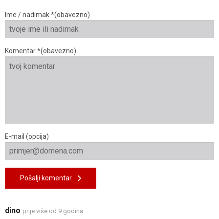
Ime / nadimak *(obavezno)
Komentar *(obavezno)
E-mail (opcija)
Pošalji komentar
dino
prije više od 9 godina