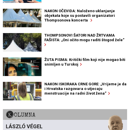
NAKON OČEVIDA: Naloženo uklanjanje
objekata koje su postavili organizatori
Thompsonova koncerta
THOMPSONOVI ŠATORI NAD ŽRTVAMA
FAŠISTA: „Oni očito mogu raditi štogod žele“
ŽUTA PISMA: Kritički film koji nije mogao biti
snimljen u Turskoj
NAKON ISKORAKA CRNE GORE: „Vrijeme je da
i Hrvatska razgovara o utjecaju
menstruacije na radni život žena“
KOLUMNA
LÁSZLÓ VÉGEL