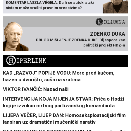
KOMENTAR LÁSZLA VÉGELA: Da li se autokratski
sistem može srušiti pravnim sredstvima?
KOLUMNA
ZDENKO DUKA
DRUGO MIŠLJENJE ZDENKA DUKE: Dijaspora kao
politički projekt HDZ-a
H
IPERLINK
KAD „RAZVOJ“ POPIJE VODU: More pred kućom,
bazen u dvorištu, suša na vratima
VIKTOR IVANČIĆ: Nazad naši
INTERVENCIJA KOJA MIJENJA STVAR: Priča o Hodži
koji je izvukao mrtvog partizanskog komandanta
LIJEPA VEČER, LIJEP DAN: Homoseksploatacijski film
lansiran uz dramatični mučenički narativ