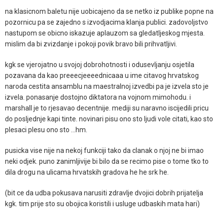
na klasicnom baletu nije uobicajeno da se netko iz publike popne na
pozornicu pa se zajedno s izvodjacima klanja publici. zadovoljstvo
nastupom se obicno iskazuje aplauzom sa gledatljeskog mjesta.
mislim da bi zvizdanje i pokoji povik bravo bili prihvatljivi.
kgk se vjerojatno u svojoj dobrohotnosti i odusevljanju osjetila
pozavana da kao preeecjeeeednicaaa u ime citavog hrvatskog
naroda cestita ansamblu na maestralnoj izvedbi pa je izvela sto je
izvela. ponasanje dostojno diktatora na vojnom mimohodu. i
marshall je to rjesavao decentnije. mediji su naravno iscijedili pricu
do posljednje kapi tinte. novinari pisu ono sto ljudi vole citati, kao sto
plesaci plesu ono sto ...hm.
pusicka vise nije na nekoj funkciji tako da clanak o njoj ne bi imao
neki odjek. puno zanimljivije bi bilo da se recimo pise o tome tko to
dila drogu na ulicama hrvatskih gradova he he srk he.
(bit ce da udba pokusava narusiti zdravlje dvojici dobrih prijatelja
kgk. tim prije sto su obojica koristili i usluge udbaskih mata hari)