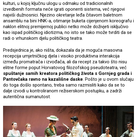
kulturi, u kojoj ključnu ulogu u odmaku od tradicionalnih
izvedbenih formata neće igrati oponenti sistema, već njegovi
najviši dužnosnici. Njezino okretanje leđa čitavom baletnom
ansamblu na bini HNK-a, otimanje buketa cijenjenom koreografu i
naklon elitnoj premijernoj publici netko može doživjeti isključivo
kao ispad političkog idiotizma, no isto se tako može tvrditi da se
radi o vrhunskom djelu političkog teatra.
Predsjednica je, ako ništa, dokazala da je moguća masovna
recepcija umjetničkog djela i visoko produktivna interakcija
između promatrača i izvođača, ali da recept za takvo što nisu
elitne forme poput Horvatovog filozofskog pseudoteatra, već
spuštanje samih kreatora političkog života s Gornjeg grada i
Pantovčaka ravno na kazališne daske
. Pošto je u ovom slučaju
do toga došlo spontano, treba samo razmisliti kako da se to
dalje izvodi u kontroliranom režiserskom postupku, a zadrži
autentična sumanutost.