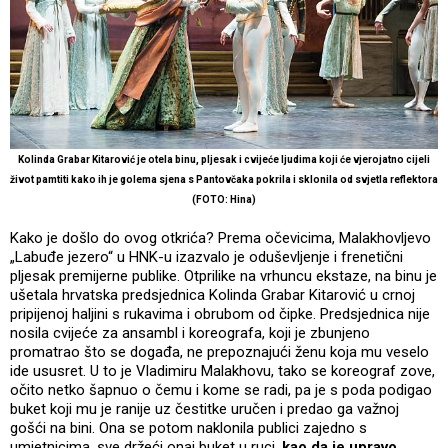
Kolinda Grabar Kitarović je otela binu, pljesak i cvijeće ljudima koji će vjerojatno cijeli
život pamtiti kako ih je golema sjena s Pantovčaka pokrila i sklonila od svjetla reflektora
(FOTO: Hina)
Kako je došlo do ovog otkrića? Prema očevicima, Malakhovljevo
„Labuđe jezero“ u HNK-u izazvalo je oduševljenje i frenetični
pljesak premijerne publike. Otprilike na vrhuncu ekstaze, na binu je
ušetala hrvatska predsjednica Kolinda Grabar Kitarović u crnoj
pripijenoj haljini s rukavima i obrubom od čipke. Predsjednica nije
nosila cvijeće za ansambl i koreografa, koji je zbunjeno
promatrao što se događa, ne prepoznajući ženu koja mu veselo
ide ususret. U to je Vladimiru Malakhovu, tako se koreograf zove,
očito netko šapnuo o čemu i kome se radi, pa je s poda podigao
buket koji mu je ranije uz čestitke uručen i predao ga važnoj
gošći na bini. Ona se potom naklonila publici zajedno s
umjetnicima, sve držeći onaj buket u ruci,
kao da je upravo