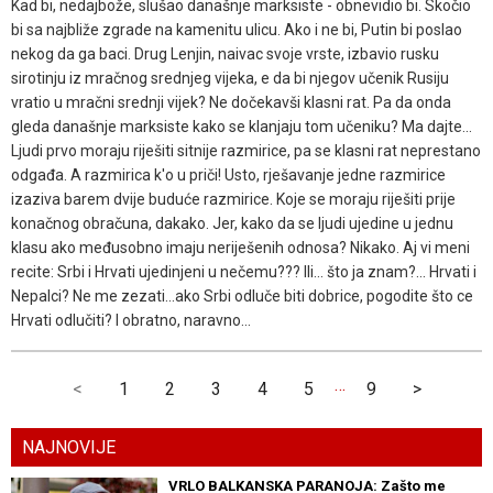
Kad bi, nedajbože, slušao današnje marksiste - obnevidio bi. Skočio
bi sa najbliže zgrade na kamenitu ulicu. Ako i ne bi, Putin bi poslao
nekog da ga baci. Drug Lenjin, naivac svoje vrste, izbavio rusku
sirotinju iz mračnog srednjeg vijeka, e da bi njegov učenik Rusiju
vratio u mračni srednji vijek? Ne dočekavši klasni rat. Pa da onda
gleda današnje marksiste kako se klanjaju tom učeniku? Ma dajte...
Ljudi prvo moraju riješiti sitnije razmirice, pa se klasni rat neprestano
odgađa. A razmirica k'o u priči! Usto, rješavanje jedne razmirice
izaziva barem dvije buduće razmirice. Koje se moraju riješiti prije
konačnog obračuna, dakako. Jer, kako da se ljudi ujedine u jednu
klasu ako međusobno imaju neriješenih odnosa? Nikako. Aj vi meni
recite: Srbi i Hrvati ujedinjeni u nečemu??? Ili... što ja znam?... Hrvati i
Nepalci? Ne me zezati...ako Srbi odluče biti dobrice, pogodite što ce
Hrvati odlučiti? I obratno, naravno...
…
<
1
2
3
4
5
9
>
NAJNOVIJE
VRLO BALKANSKA PARANOJA: Zašto me