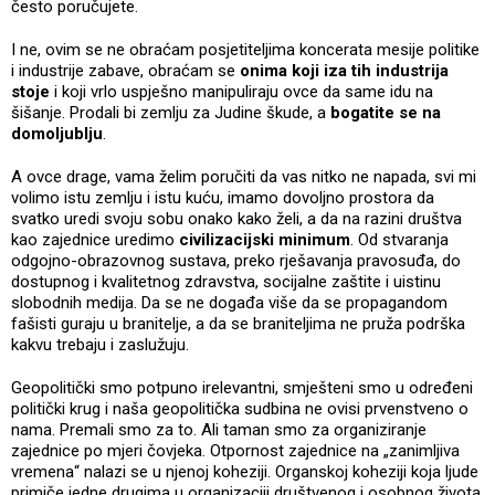
često poručujete.
I ne, ovim se ne obraćam posjetiteljima koncerata mesije politike
i industrije zabave, obraćam se
onima koji iza tih industrija
stoje
i koji vrlo uspješno manipuliraju ovce da same idu na
šišanje. Prodali bi zemlju za Judine škude, a
bogatite se na
domoljublju
.
A ovce drage, vama želim poručiti da vas nitko ne napada, svi mi
volimo istu zemlju i istu kuću, imamo dovoljno prostora da
svatko uredi svoju sobu onako kako želi, a da na razini društva
kao zajednice uredimo
civilizacijski minimum
. Od stvaranja
odgojno-obrazovnog sustava, preko rješavanja pravosuđa, do
dostupnog i kvalitetnog zdravstva, socijalne zaštite i uistinu
slobodnih medija. Da se ne događa više da se propagandom
fašisti guraju u branitelje, a da se braniteljima ne pruža podrška
kakvu trebaju i zaslužuju.
Geopolitički smo potpuno irelevantni, smješteni smo u određeni
politički krug i naša geopolitička sudbina ne ovisi prvenstveno o
nama. Premali smo za to. Ali taman smo za organiziranje
zajednice po mjeri čovjeka. Otpornost zajednice na „zanimljiva
vremena“ nalazi se u njenoj koheziji. Organskoj koheziji koja ljude
primiče jedne drugima u organizaciji društvenog i osobnog života.