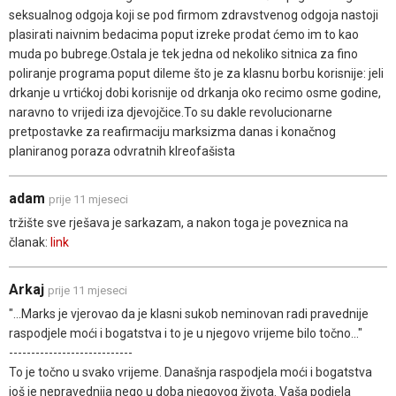
seksualnog odgoja koji se pod firmom zdravstvenog odgoja nastoji
plasirati naivnim bedacima poput izreke prodat ćemo im to kao
muda po bubrege.Ostala je tek jedna od nekoliko sitnica za fino
poliranje programa poput dileme što je za klasnu borbu korisnije: jeli
drkanje u vrtićkoj dobi korisnije od drkanja oko recimo osme godine,
naravno to vrijedi iza djevojčice.To su dakle revolucionarne
pretpostavke za reafirmaciju marksizma danas i konačnog
planiranog poraza odvratnih klreofašista
adam
prije 11 mjeseci
tržište sve rješava je sarkazam, a nakon toga je poveznica na
članak:
link
Arkaj
prije 11 mjeseci
"...Marks je vjerovao da je klasni sukob neminovan radi pravednije
raspodjele moći i bogatstva i to je u njegovo vrijeme bilo točno..."
----------------------------
To je točno u svako vrijeme. Današnja raspodjela moći i bogatstva
još je nepravednija nego u doba njegovog života. Vaša podjela