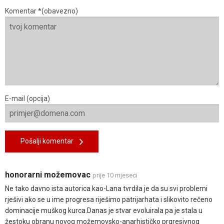
Komentar *(obavezno)
E-mail (opcija)
Pošalji komentar
honorarni možemovac
prije 10 mjeseci
Ne tako davno ista autorica kao-Lana tvrdila je da su svi problemi
rješivi ako se u ime progresa riješimo patrijarhata i slikovito rečeno
dominacije muškog kurca.Danas je stvar evoluirala pa je stala u
žestoku obranu novog možemovsko-anarhističko prgresivnog