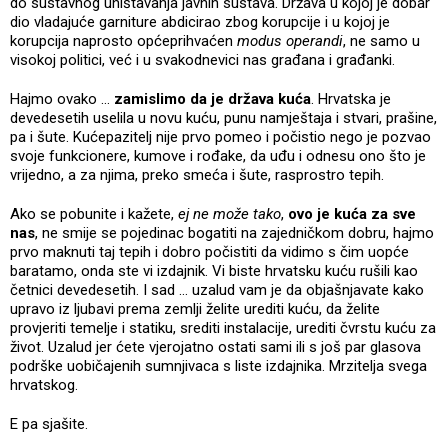
do sustavnog uništavanja javnih sustava. Država u kojoj je dobar
dio vladajuće garniture abdicirao zbog korupcije i u kojoj je
korupcija naprosto općeprihvaćen
modus operandi
, ne samo u
visokoj politici, već i u svakodnevici nas građana i građanki.
Hajmo ovako …
zamislimo da je država kuća
. Hrvatska je
devedesetih uselila u novu kuću, punu namještaja i stvari, prašine,
pa i šute. Kućepazitelj nije prvo pomeo i počistio nego je pozvao
svoje funkcionere, kumove i rođake, da uđu i odnesu ono što je
vrijedno, a za njima, preko smeća i šute, rasprostro tepih.
Ako se pobunite i kažete,
ej ne može tako
,
ovo je kuća za sve
nas
, ne smije se pojedinac bogatiti na zajedničkom dobru, hajmo
prvo maknuti taj tepih i dobro počistiti da vidimo s čim uopće
baratamo, onda ste vi izdajnik. Vi biste hrvatsku kuću rušili kao
četnici devedesetih. I sad … uzalud vam je da objašnjavate kako
upravo iz ljubavi prema zemlji želite urediti kuću, da želite
provjeriti temelje i statiku, srediti instalacije, urediti čvrstu kuću za
život. Uzalud jer ćete vjerojatno ostati sami ili s još par glasova
podrške uobičajenih sumnjivaca s liste izdajnika. Mrzitelja svega
hrvatskog.
E pa sjašite.