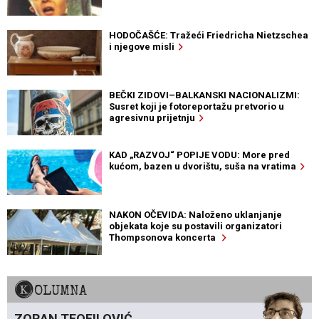
HODOČAŠĆE: Tražeći Friedricha Nietzschea
i njegove misli
BEČKI ZIDOVI–BALKANSKI NACIONALIZMI:
Susret koji je fotoreportažu pretvorio u
agresivnu prijetnju
KAD „RAZVOJ“ POPIJE VODU: More pred
kućom, bazen u dvorištu, suša na vratima
NAKON OČEVIDA: Naloženo uklanjanje
objekata koje su postavili organizatori
Thompsonova koncerta
KOLUMNA
ZORAN TEOFILOVIĆ