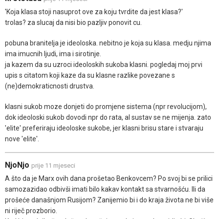
'Koja klasa stoji nasuprot ove za koju tvrdite da jest klasa?'
trolas? za slucaj da nisi bio pazljiv ponovit cu.
pobuna branitelja je ideoloska. nebitno je koja su klasa. medju njima
ima imucnih ljudi, ima i sirotinje.
ja kazem da su uzroci ideoloskih sukoba klasni. pogledaj moj prvi
upis s citatom koji kaze da su klasne razlike povezane s
(ne)demokraticnosti drustva.
klasni sukob moze donjeti do promjene sistema (npr revolucijom),
dok ideoloski sukob dovodi npr do rata, al sustav se ne mijenja. zato
'elite' preferiraju ideoloske sukobe, jer klasni brisu stare i stvaraju
nove 'elite'.
NjoNjo
prije 11 mjeseci
A što da je Marx ovih dana prošetao Benkovcem? Po svoj bi se prilici
samozazidao odbivši imati bilo kakav kontakt sa stvarnošću. Ili da
prošeće današnjom Rusijom? Zanijemio bi i do kraja života ne bi više
ni riječ prozborio.