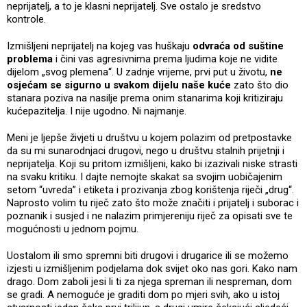
neprijatelj, a to je klasni neprijatelj. Sve ostalo je sredstvo
kontrole.
Izmišljeni neprijatelj na kojeg vas huškaju
odvraća od suštine
problema
i čini vas agresivnima prema ljudima koje ne vidite
dijelom „svog plemena“. U zadnje vrijeme, prvi put u životu,
ne
osjećam se sigurno u svakom dijelu naše kuće
zato što dio
stanara poziva na nasilje prema onim stanarima koji kritiziraju
kućepazitelja. I nije ugodno. Ni najmanje.
Meni je ljepše živjeti u društvu u kojem polazim od pretpostavke
da su mi sunarodnjaci drugovi, nego u društvu stalnih prijetnji i
neprijatelja. Koji su pritom izmišljeni, kako bi izazivali niske strasti
na svaku kritiku. I dajte nemojte skakat sa svojim uobičajenim
setom “uvreda” i etiketa i prozivanja zbog korištenja riječi „drug“.
Naprosto volim tu riječ zato što može značiti i prijatelj i suborac i
poznanik i susjed i ne nalazim primjereniju riječ za opisati sve te
mogućnosti u jednom pojmu.
Uostalom ili smo spremni biti drugovi i drugarice ili se možemo
izjesti u izmišljenim podjelama dok svijet oko nas gori. Kako nam
drago. Dom zaboli jesi li ti za njega spreman ili nespreman, dom
se gradi. A nemoguće je graditi dom po mjeri svih, ako u istoj