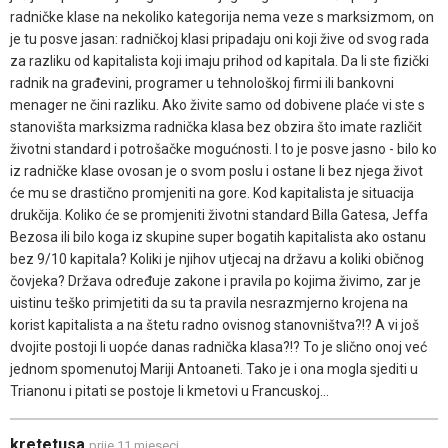
radničke klase na nekoliko kategorija nema veze s marksizmom, on
je tu posve jasan: radničkoj klasi pripadaju oni koji žive od svog rada
za razliku od kapitalista koji imaju prihod od kapitala. Da li ste fizički
radnik na građevini, programer u tehnološkoj firmi ili bankovni
menager ne čini razliku. Ako živite samo od dobivene plaće vi ste s
stanovišta marksizma radnička klasa bez obzira što imate različit
životni standard i potrošačke mogućnosti. I to je posve jasno - bilo ko
iz radničke klase ovosan je o svom poslu i ostane li bez njega život
će mu se drastično promjeniti na gore. Kod kapitalista je situacija
drukčija. Koliko će se promjeniti životni standard Billa Gatesa, Jeffa
Bezosa ili bilo koga iz skupine super bogatih kapitalista ako ostanu
bez 9/10 kapitala? Koliki je njihov utjecaj na državu a koliki običnog
čovjeka? Država određuje zakone i pravila po kojima živimo, zar je
uistinu teško primjetiti da su ta pravila nesrazmjerno krojena na
korist kapitalista a na štetu radno ovisnog stanovništva?!? A vi još
dvojite postoji li uopće danas radnička klasa?!? To je slično onoj već
jednom spomenutoj Mariji Antoaneti. Tako je i ona mogla sjediti u
Trianonu i pitati se postoje li kmetovi u Francuskoj...
kretetusa
prije 11 mjeseci