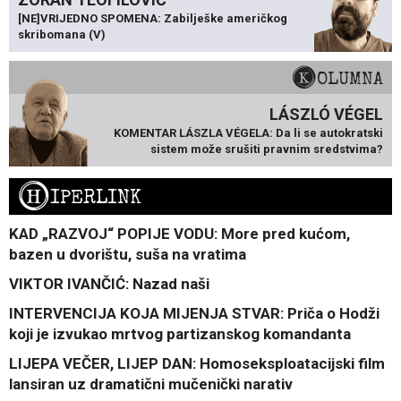
[NE]VRIJEDNO SPOMENA: Zabilješke američkog
skribomana (V)
KOLUMNA
LÁSZLÓ VÉGEL
KOMENTAR LÁSZLA VÉGELA: Da li se autokratski
sistem može srušiti pravnim sredstvima?
H
IPERLINK
KAD „RAZVOJ“ POPIJE VODU: More pred kućom,
bazen u dvorištu, suša na vratima
VIKTOR IVANČIĆ: Nazad naši
INTERVENCIJA KOJA MIJENJA STVAR: Priča o Hodži
koji je izvukao mrtvog partizanskog komandanta
LIJEPA VEČER, LIJEP DAN: Homoseksploatacijski film
lansiran uz dramatični mučenički narativ