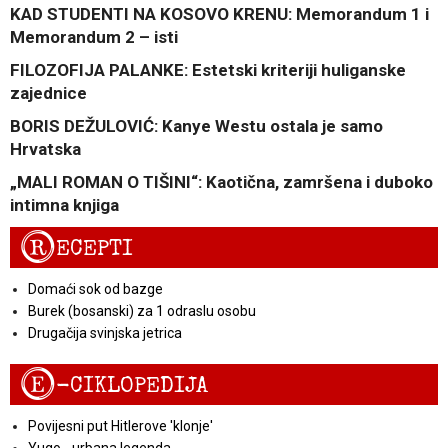
KAD STUDENTI NA KOSOVO KRENU: Memorandum 1 i
Memorandum 2 – isti
FILOZOFIJA PALANKE: Estetski kriteriji huliganske
zajednice
BORIS DEŽULOVIĆ: Kanye Westu ostala je samo
Hrvatska
„MALI ROMAN O TIŠINI“: Kaotična, zamršena i duboko
intimna knjiga
R
ECEPTI
Domaći sok od bazge
Burek (bosanski) za 1 odraslu osobu
Drugačija svinjska jetrica
E
-CIKLOPEDIJA
Povijesni put Hitlerove 'klonje'