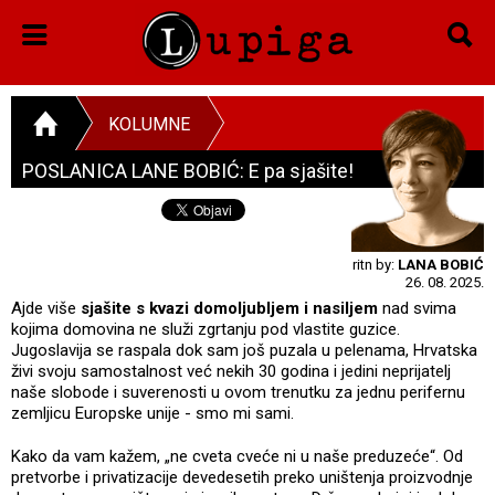
KOLUMNE
POSLANICA LANE BOBIĆ: E pa sjašite!
ritn by:
LANA BOBIĆ
26. 08. 2025.
Ajde više
sjašite s kvazi domoljubljem i nasiljem
nad svima
kojima domovina ne služi zgrtanju pod vlastite guzice.
Jugoslavija se raspala dok sam još puzala u pelenama, Hrvatska
živi svoju samostalnost već nekih 30 godina i jedini neprijatelj
naše slobode i suverenosti u ovom trenutku za jednu perifernu
zemljicu Europske unije - smo mi sami.
Kako da vam kažem, „ne cveta cveće ni u naše preduzeće“. Od
pretvorbe i privatizacije devedesetih preko uništenja proizvodnje