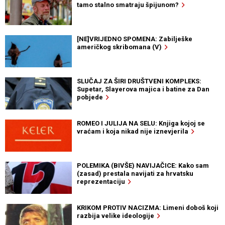
tamo stalno smatraju špijunom?
[NE]VRIJEDNO SPOMENA: Zabilješke
američkog skribomana (V)
SLUČAJ ZA ŠIRI DRUŠTVENI KOMPLEKS:
Supetar, Slayerova majica i batine za Dan
pobjede
ROMEO I JULIJA NA SELU: Knjiga kojoj se
vraćam i koja nikad nije iznevjerila
POLEMIKA (BIVŠE) NAVIJAČICE: Kako sam
(zasad) prestala navijati za hrvatsku
reprezentaciju
KRIKOM PROTIV NACIZMA: Limeni doboš koji
razbija velike ideologije