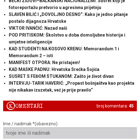
BEČKI ZIDOVI–BALKANSKI NACIONALIZMI: Susret koji je
fotoreportažu pretvorio u agresivnu prijetnju
SLAVEN BILIĆ I „DOVOLJNO DESNO“: Kako je jedno pitanje
postalo dijagnoza Hrvatske
VIKTOR IVANČIĆ: Nazad naši
POD PRITISKOM: Školstvo u doba domoljubne histerije i
umjetne inteligencije
KAD STUDENTI NA KOSOVO KRENU: Memorandum 1 i
Memorandum 2 – isti
MANIFEST OTPORA: Ne pristajem!
KAD MASKE PADNU: Hrvatska Srećka Šojića
SUSRET S FEĐOM ŠTUKANOM: Zašto je život divan
INTERVJU-TARIK HAVERIĆ: „Propast bošnjaštva kao projekta
nije nikakav izuzetak, već je prije pravilo“
K
OMENTARI
broj komentara:
45
Ime / nadimak *(obavezno)