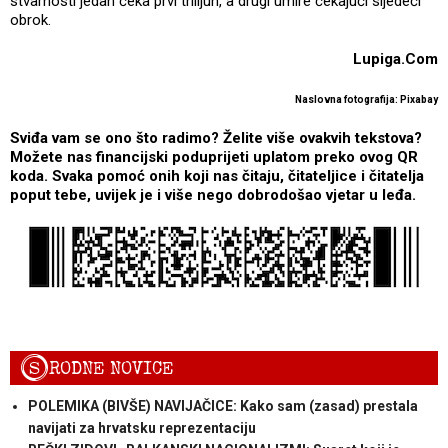
stvarnosti jedan čeka prvi trilijun, a drugi umire čekajući sljedeći
obrok.
Lupiga.Com
Naslovna fotografija: Pixabay
Sviđa vam se ono što radimo? Želite više ovakvih tekstova?
Možete nas financijski poduprijeti uplatom preko ovog QR
koda. Svaka pomoć onih koji nas čitaju, čitateljice i čitatelja
poput tebe, uvijek je i više nego dobrodošao vjetar u leđa.
S
RODNE NOVICE
POLEMIKA (BIVŠE) NAVIJAČICE: Kako sam (zasad) prestala
navijati za hrvatsku reprezentaciju