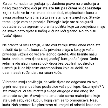
Za par komada namještaja i povlašteno pravo na prostoriju u
našoj zajedničkoj kući
pristajete biti pas čuvar kućepazitelja
koji o kući ne brine
. Imate dobar deal, eksploatirate kuću u
svoju osobnu korist na štetu šire stambene zajednice. Stavite
terasu gdje vam se prohtije. Privilegije koje ste si osigurali
dostatne su da agresivno branite politike koje za posljedicu imaju
da svako peto dijete u našoj kući ide leći gladno. No, to nisu
“vaša” djeca.
Ne branite vi ovu zemlju, vi ste ovu zemlju izdali onda kada ste
odlučili da je naša kuća vaša privatna prćija u kojoj je vaša
privilegija važnija od večere jednog djeteta. Ako branite našu
kuću, onda su sva djeca u toj „našoj“ kući „naša“ djeca. Onda
jedni ne idu gladni sanjati dok drugi bez ozbiljnih posljedica
usmrćuju ljude bijesnim automobilima koje su dobili za
osamnaesti rođendan, na račun kuće.
Vi branite svoju privilegiju, da vaše dijete ne odgovara za svoj
grijeh neumjerenosti kao posljedice vaše pohlepe. Razumijete? Vi
ste izdajnici. Vi ste, mrzitelji svega drugoga osim onog što
smatrate svojim. A svojim ne smatrate samo materijalno koje
ste uzeli sebi, već i kuću u kojoj vam se to omogućava. Našu
kuću. Naš prostor. Ne planiramo ni umrijeti ni odseliti kako nam