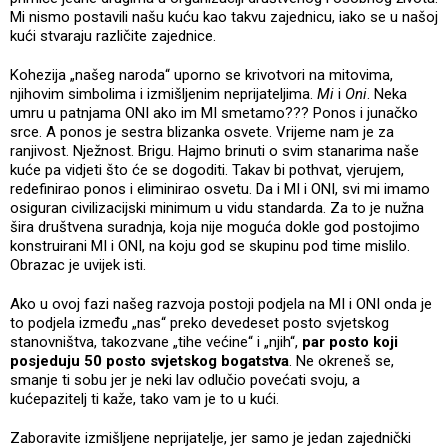
Mi nismo postavili našu kuću kao takvu zajednicu, iako se u našoj
kući stvaraju različite zajednice.
Kohezija „našeg naroda“ uporno se krivotvori na mitovima,
njihovim simbolima i izmišljenim neprijateljima.
Mi
i
Oni
. Neka
umru u patnjama ONI ako im MI smetamo??? Ponos i junačko
srce. A ponos je sestra blizanka osvete. Vrijeme nam je za
ranjivost. Nježnost. Brigu. Hajmo brinuti o svim stanarima naše
kuće pa vidjeti što će se dogoditi. Takav bi pothvat, vjerujem,
redefinirao ponos i eliminirao osvetu. Da i MI i ONI, svi mi imamo
osiguran civilizacijski minimum u vidu standarda. Za to je nužna
šira društvena suradnja, koja nije moguća dokle god postojimo
konstruirani MI i ONI, na koju god se skupinu pod time mislilo.
Obrazac je uvijek isti.
Ako u ovoj fazi našeg razvoja postoji podjela na MI i ONI onda je
to podjela između „nas“ preko devedeset posto svjetskog
stanovništva, takozvane „tihe većine“ i „njih“,
par posto koji
posjeduju 50 posto svjetskog bogatstva
. Ne okreneš se,
smanje ti sobu jer je neki lav odlučio povećati svoju, a
kućepazitelj ti kaže, tako vam je to u kući.
Zaboravite izmišljene neprijatelje, jer samo je jedan zajednički