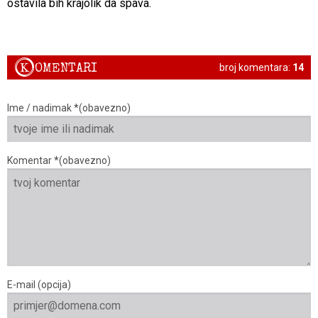
ostavila bih krajolik da spava.
K
OMENTARI
broj komentara:
14
Ime / nadimak *(obavezno)
Komentar *(obavezno)
E-mail (opcija)