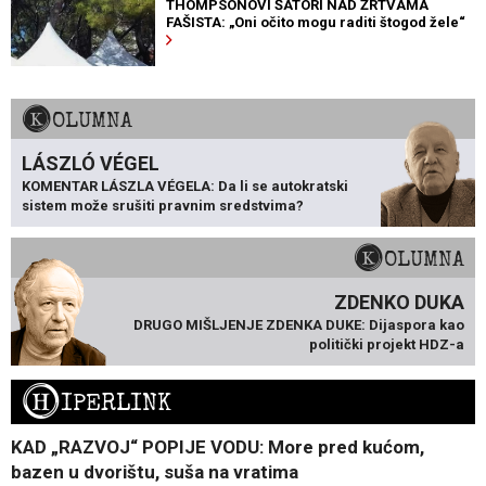
THOMPSONOVI ŠATORI NAD ŽRTVAMA
FAŠISTA: „Oni očito mogu raditi štogod žele“
KOLUMNA
LÁSZLÓ VÉGEL
KOMENTAR LÁSZLA VÉGELA: Da li se autokratski
sistem može srušiti pravnim sredstvima?
KOLUMNA
ZDENKO DUKA
DRUGO MIŠLJENJE ZDENKA DUKE: Dijaspora kao
politički projekt HDZ-a
H
IPERLINK
KAD „RAZVOJ“ POPIJE VODU: More pred kućom,
bazen u dvorištu, suša na vratima