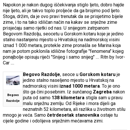
Napokon je nakon dugog iščekivanja stiglo ljeto, dobro hajde
nije ljeto, ali je takvo toplo proljeće da ga brojimo pod ljeto.
Stoga, držim, da je ovo pravi trenutak da se prisjetimo bijele
zime, i to na tako idiličan način na kakav se snježne zime
prisjećaju samo rijetki od nas. U snijegom zatrpanom
Begovom Razdolju, seocetu u Gorskom kotaru koje je jedino
stalno nastanjeno mjesto u Hrvatskoj na nadmorskoj visini
iznad 1 000 metara, protekle zime pronašla se Marina koja
nam je potom poklonila idilične fotografije "fenomena" kojeg
ponajbolje opisuju riječi "Snijeg i samo snijeg" .... Ritn by Ivor-
Car ....
Begovo Razdolje
, seoce u
Gorskom kotaru
je
jedino stalno naseljeno mjesto u Hrvatskoj na
nadmorskoj visini
iznad 1000 metara
. To je ono
što ga čini posebnim. Iz sunčanog
Zagreba
nakon
Begovo
puta od samo
138 kilometara
stigla sam u pravu
Razdolje
malu snježnu zemlju. Od Rijeke i mora dijeli ga
neznatnih 52 kilometara, ali razlika u životnom stilu
mnogo je veća. Samo
četrdesetak stanovnika
ostaje tu
cijele godine i odolijeva snježnim mećavama zimi.