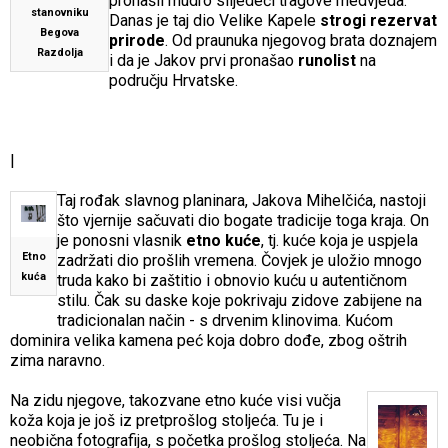
pronašli mudro slijedeći tragove medvjeda.
stanovniku
Danas je taj dio Velike Kapele
strogi rezervat
Begova
prirode
. Od praunuka njegovog brata doznajem
Razdolja
i da je Jakov prvi pronašao
runolist
na
području Hrvatske.
|
Taj rođak slavnog planinara, Jakova Mihelčića, nastoji
što vjernije sačuvati dio bogate tradicije toga kraja. On
je ponosni vlasnik
etno kuće
, tj. kuće koja je uspjela
Etno
zadržati dio prošlih vremena. Čovjek je uložio mnogo
kuća
truda kako bi zaštitio i obnovio kuću u autentičnom
stilu. Čak su daske koje pokrivaju zidove zabijene na
tradicionalan način - s drvenim klinovima. Kućom
dominira velika kamena peć koja dobro dođe, zbog oštrih
zima naravno.
Na zidu njegove, takozvane etno kuće visi vučja
koža koja je još iz pretprošlog stoljeća. Tu je i
neobična fotografija, s početka prošlog stoljeća. Na