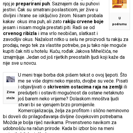
njoj je
preparirani puh
. Saznajem da su puhovi
jestivi. Čak su smatrani poslasticom, jer žive u
divljini i hrane se isključivo žirom. Nisam probala
U
kakav okus ima puh, ali zato
rakiju crvene boje
podrumu
jesam i nisam mogla prestati piti. Radi se od
crvenog ribizla
i ima vrlo neobičan, slatkast i
zavodljiv okus. Nažalost nitko u selu ne proizvodi tu rakiju za
prodaju, nego tek za vlastite potrebe, pa ju tako nije moguće
kupiti čak niti u hotelu. Kuću, rođak Jakova Mihelčića, ne
iznajmljuje. Jedan od još rijetkih preostalih ljudi koji kaže da
nije sve u novcu.
U meni traje borba dok pišem tekst o ovoj ljepoti. Što
me se više dojmi neko mjesto, dvojbe su veće. Pisati
i objavljivati o
skrivenim ostacima raja na zemlji
ili
prešutjeti i ostaviti mogućnost da ostane netaknuto
Zima
još barem neko vrijeme? Dolaskom mnoštva ljudi
steže
stvari bi se vjerujem brzo promijenile.
Komercijalizacija, želja za profitom i slično neminovno
bi doveli do prilagođavanja divljine čovjekovim potrebama.
Možda je bolja riječ navikama. Prvenstveno navikom za
udobnošću na račun prirode. Kada bi izbor bio na meni