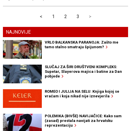
<
1
2
3
>
NAJNOVIJE
VRLO BALKANSKA PARANOJA: Zašto me
tamo stalno smatraju špijunom?
SLUČAJ ZA ŠIRI DRUŠTVENI KOMPLEKS:
Supetar, Slayerova majica i batine za Dan
pobjede
ROMEO I JULIJA NA SELU: Knjiga kojoj se
vraćam i koja nikad nije iznevjerila
POLEMIKA (BIVŠE) NAVIJAČICE: Kako sam
(zasad) prestala navijati za hrvatsku
reprezentaciju