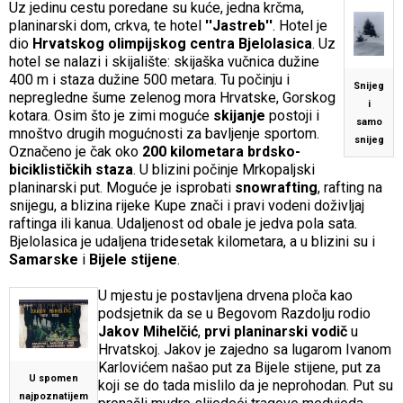
Uz jedinu cestu poredane su kuće, jedna krčma,
planinarski dom, crkva, te hotel
''Jastreb''
. Hotel je
dio
Hrvatskog olimpijskog centra Bjelolasica
. Uz
hotel se nalazi i skijalište: skijaška vučnica dužine
400 m i staza dužine 500 metara. Tu počinju i
Snijeg
nepregledne šume zelenog mora Hrvatske, Gorskog
i
kotara. Osim što je zimi moguće
skijanje
postoji i
samo
mnoštvo drugih mogućnosti za bavljenje sportom.
snijeg
Označeno je čak oko
200 kilometara
brdsko-
biciklističkih staza
. U blizini počinje Mrkopaljski
planinarski put. Moguće je isprobati
snowrafting
, rafting na
snijegu, a blizina rijeke Kupe znači i pravi vodeni doživljaj
raftinga ili kanua. Udaljenost od obale je jedva pola sata.
Bjelolasica je udaljena tridesetak kilometara, a u blizini su i
Samarske
i
Bijele stijene
.
U mjestu je postavljena drvena ploča kao
podsjetnik da se u Begovom Razdolju rodio
Jakov Mihelčić
,
prvi planinarski vodič
u
Hrvatskoj. Jakov je zajedno sa lugarom Ivanom
Karlovićem našao put za Bijele stijene, put za
U spomen
koji se do tada mislilo da je neprohodan. Put su
najpoznatijem