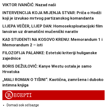
VIKTOR IVANČIĆ: Nazad naši
INTERVENCIJA KOJA MIJENJA STVAR: Priča o Hodži
koji je izvukao mrtvog partizanskog komandanta
LIJEPA VEČER, LIJEP DAN: Homoseksploatacijski film
lansiran uz dramatični mučenički narativ
KAD STUDENTI NA KOSOVO KRENU: Memorandum 1 i
Memorandum 2 – isti
FILOZOFIJA PALANKE: Estetski kriteriji huliganske
zajednice
BORIS DEŽULOVIĆ: Kanye Westu ostala je samo
Hrvatska
„MALI ROMAN O TIŠINI“: Kaotična, zamršena i duboko
intimna knjiga
R
ECEPTI
Domaći sok od bazge