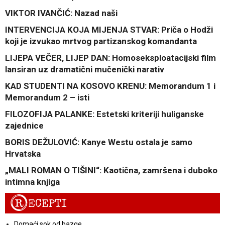
VIKTOR IVANČIĆ: Nazad naši
INTERVENCIJA KOJA MIJENJA STVAR: Priča o Hodži
koji je izvukao mrtvog partizanskog komandanta
LIJEPA VEČER, LIJEP DAN: Homoseksploatacijski film
lansiran uz dramatični mučenički narativ
KAD STUDENTI NA KOSOVO KRENU: Memorandum 1 i
Memorandum 2 – isti
FILOZOFIJA PALANKE: Estetski kriteriji huliganske
zajednice
BORIS DEŽULOVIĆ: Kanye Westu ostala je samo
Hrvatska
„MALI ROMAN O TIŠINI“: Kaotična, zamršena i duboko
intimna knjiga
R
ECEPTI
Domaći sok od bazge