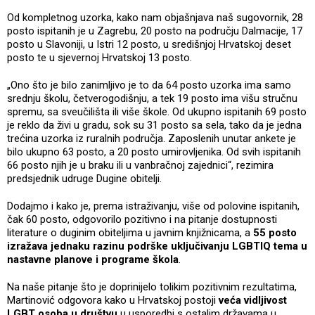
Od kompletnog uzorka, kako nam objašnjava naš sugovornik, 28
posto ispitanih je u Zagrebu, 20 posto na području Dalmacije, 17
posto u Slavoniji, u Istri 12 posto, u središnjoj Hrvatskoj deset
posto te u sjevernoj Hrvatskoj 13 posto.
„Ono što je bilo zanimljivo je to da 64 posto uzorka ima samo
srednju školu, četverogodišnju, a tek 19 posto ima višu stručnu
spremu, sa sveučilišta ili više škole. Od ukupno ispitanih 69 posto
je reklo da živi u gradu, sok su 31 posto sa sela, tako da je jedna
trećina uzorka iz ruralnih područja. Zaposlenih unutar ankete je
bilo ukupno 63 posto, a 20 posto umirovljenika. Od svih ispitanih
66 posto njih je u braku ili u vanbračnoj zajednici“, rezimira
predsjednik udruge Dugine obitelji.
Dodajmo i kako je, prema istraživanju, više od polovine ispitanih,
čak 60 posto, odgovorilo pozitivno i na pitanje dostupnosti
literature o duginim obiteljima u javnim knjižnicama, a
55 posto
izražava jednaku razinu podrške uključivanju LGBTIQ tema u
nastavne planove i programe škola
.
Na naše pitanje što je doprinijelo tolikim pozitivnim rezultatima,
Martinović odgovora kako u Hrvatskoj postoji
veća vidljivost
LGBT osoba u društvu
u usporedbi s ostalim državama u