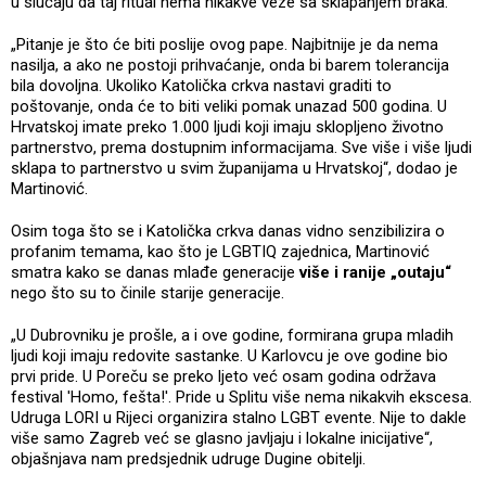
u slučaju da taj ritual nema nikakve veze sa sklapanjem braka.
„Pitanje je što će biti poslije ovog pape. Najbitnije je da nema
nasilja, a ako ne postoji prihvaćanje, onda bi barem tolerancija
bila dovoljna. Ukoliko Katolička crkva nastavi graditi to
poštovanje, onda će to biti veliki pomak unazad 500 godina. U
Hrvatskoj imate preko 1.000 ljudi koji imaju sklopljeno životno
partnerstvo, prema dostupnim informacijama. Sve više i više ljudi
sklapa to partnerstvo u svim županijama u Hrvatskoj“, dodao je
Martinović.
Osim toga što se i Katolička crkva danas vidno senzibilizira o
profanim temama, kao što je LGBTIQ zajednica, Martinović
smatra kako se danas mlađe generacije
više i ranije „outaju“
nego što su to činile starije generacije.
„U Dubrovniku je prošle, a i ove godine, formirana grupa mladih
ljudi koji imaju redovite sastanke. U Karlovcu je ove godine bio
prvi pride. U Poreču se preko ljeto već osam godina održava
festival 'Homo, fešta!'. Pride u Splitu više nema nikakvih ekscesa.
Udruga LORI u Rijeci organizira stalno LGBT evente. Nije to dakle
više samo Zagreb već se glasno javljaju i lokalne inicijative“,
objašnjava nam predsjednik udruge Dugine obitelji.