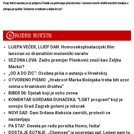
Ovaj tekst nastao je uz potporu Fonda za poticanje pluralizma i raznovrsnosti elektroničkih medija u
sklopu projekta "Ustavne vrednote u doba krize"
S
RODNE NOVICE
LIJEPA VEČER, LIJEP DAN: Homoseksploatacijski film
lansiran uz dramatični mučenički narativ
SEZONA LOVA: Zašto premijer Plenković zvuči kao Željka
Markić?
„OD A DO ŽIC“: Osobna priča o autanju u Hrvatskoj
OTVORENO PISMO: „Hrabrost Marka Bošnjaka treba biti uzor
svima u hrvatskom društvu“
BIBER 06: Dječak koji je volio zvona
KOMENTAR GORDANA DUHAČEKA: "LGBT program" koji je
usvojio Grad Zagreb golemi je iskorak
NOVI SAD: Dani Srđana Aleksića završili, protesti se
nastavljaju
PA ŠTA?: Deveta po redu porečka Homo, fešta!
DOSTA JE ŠUTNJE: „Chemsex“ je pogrešan put. Leševi nam to