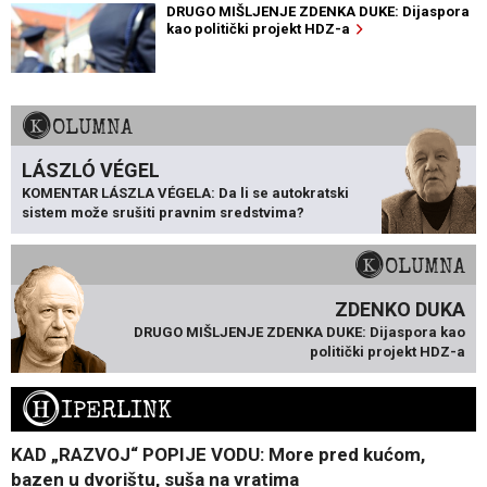
DRUGO MIŠLJENJE ZDENKA DUKE: Dijaspora
kao politički projekt HDZ-a
KOLUMNA
LÁSZLÓ VÉGEL
KOMENTAR LÁSZLA VÉGELA: Da li se autokratski
sistem može srušiti pravnim sredstvima?
KOLUMNA
ZDENKO DUKA
DRUGO MIŠLJENJE ZDENKA DUKE: Dijaspora kao
politički projekt HDZ-a
H
IPERLINK
KAD „RAZVOJ“ POPIJE VODU: More pred kućom,
bazen u dvorištu, suša na vratima