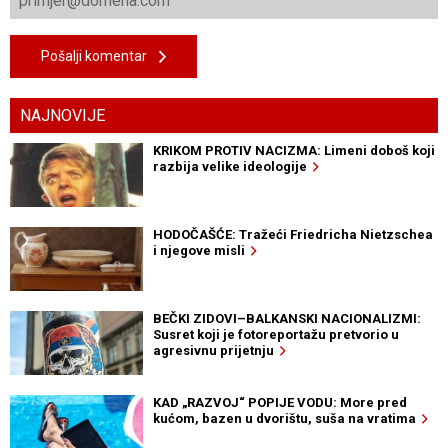
Pošalji komentar
NAJNOVIJE
KRIKOM PROTIV NACIZMA: Limeni doboš koji
razbija velike ideologije
HODOČAŠĆE: Tražeći Friedricha Nietzschea
i njegove misli
BEČKI ZIDOVI–BALKANSKI NACIONALIZMI:
Susret koji je fotoreportažu pretvorio u
agresivnu prijetnju
KAD „RAZVOJ“ POPIJE VODU: More pred
kućom, bazen u dvorištu, suša na vratima