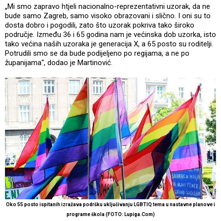
„Mi smo zapravo htjeli nacionalno-reprezentativni uzorak, da ne
bude samo Zagreb, samo visoko obrazovani i slično. I oni su to
dosta dobro i pogodili, zato što uzorak pokriva tako široko
područje. Između 36 i 65 godina nam je većinska dob uzorka, isto
tako većina naših uzoraka je generacija X, a 65 posto su roditelji.
Potrudili smo se da bude podijeljeno po regijama, a ne po
županijama“, dodao je Martinović.
Oko 55 posto ispitanih izražava podršku uključivanju LGBTIQ tema u nastavne planove i
programe škola (FOTO: Lupiga.Com)