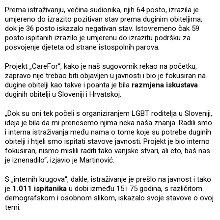
Prema istraživanju, većina sudionika, njih 64 posto, izrazila je
umjereno do izrazito pozitivan stav prema duginim obiteljima,
dok je 36 posto iskazalo negativan stav. Istovremeno čak 59
posto ispitanih izrazilo je umjerenu do izrazitu podršku za
posvojenje djeteta od strane istospolnih parova.
Projekt „CareFor“, kako je naš sugovornik rekao na početku,
zapravo nije trebao biti objavljen u javnosti i bio je fokusiran na
dugine obitelji kao takve i poanta je bila
razmjena iskustava
duginih obitelji u Sloveniji i Hrvatskoj.
„Dok su oni tek počeli s organiziranjem LGBT roditelja u Sloveniji,
ideja je bila da mi prenesemo njima neka naša znanja. Radili smo
i interna istraživanja među nama o tome koje su potrebe duginih
obitelji i htjeli smo ispitati stavove javnosti. Projekt je bio interno
fokusiran, nismo mislili raditi tako vanjske stvari, ali eto, baš nas
je iznenadilo“, izjavio je Martinović.
S „internih krugova“, dakle, istraživanje je prešlo na javnost i tako
je
1.011 ispitanika
u dobi između 15 i 75 godina, s različitom
demografskom i osobnom slikom, iskazalo svoje stavove o ovoj
temi.