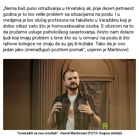
„Nema baš puno istraživanja u Hrvatskoj ali, prije deset-petnaest
godina je to bio veliki problem sa situacijama na poslu. I u
medijima je bio slučaj profesora na fakultetu u Varaždinu koji je
dobio otkaz zato što je homoseksualna osoba. S obzirom na to
da pružamo usluge psihološkog savjetovanja, često nam dolaze
ljudi koji imaju problem s time što su 'u ormaru' na poslu ili što
njihove kolegice ne znaju da su gej ili lezbijke. Tako da je ovo
jedan jako iznenađujući pozitivni pomak“, uvjeren je Martinović.
"Iznenadili su nas rezultati" - Daniel Martinović (FOTO: Dugine obitelji)