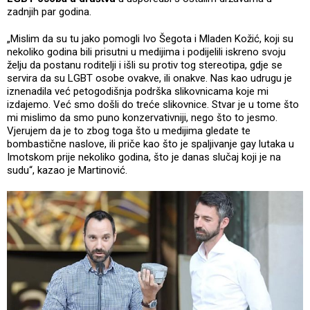
zadnjih par godina.
„Mislim da su tu jako pomogli Ivo Šegota i Mladen Kožić, koji su
nekoliko godina bili prisutni u medijima i podijelili iskreno svoju
želju da postanu roditelji i išli su protiv tog stereotipa, gdje se
servira da su LGBT osobe ovakve, ili onakve. Nas kao udrugu je
iznenadila već petogodišnja podrška slikovnicama koje mi
izdajemo. Već smo došli do treće slikovnice. Stvar je u tome što
mi mislimo da smo puno konzervativniji, nego što to jesmo.
Vjerujem da je to zbog toga što u medijima gledate te
bombastične naslove, ili priče kao što je spaljivanje gay lutaka u
Imotskom prije nekoliko godina, što je danas slučaj koji je na
sudu“, kazao je Martinović.