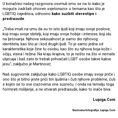
U konačnici našeg razgovora osvrnuli smo se na to kako je
moguće zadržati otvoren svjetonazor o temama kao što je
LGBTIQ zajednica, odnosno
kako suzbiti stereotipe i
predrasude
.
„Treba imati na umu da su to isto ljudi koji imaju svoje poslove,
koji imaju svoje obitelji, koji imaju svoje hobije i interese, koji idu
na ljetovanja. Njihova seksualnost je samo dio njihovog
identiteta, kao što je i kod drugih ljudi. To je samo jedna od
karakteristika koje čine tu osobu, kao što su njihova boja kože i
očiju, visina i težina. Na kraju krajeva, to je nešto na što vi nemate
utjecaja i baš zato bi trebali prihvaćati LGBT osobe takve kakve
jesu“, zaključio je Martinović.
Naš sugovornik zaključuje kako LGBTIQ osobe imaju svoje priče i
ono što je bitno jeste prići tim ljudima i čuti njihove probleme, čuti
s kojim se to sve izazovima one susreću. I onda na temelju toga
formirati mišljenje, a ne stvarati predrasude, kako to inače biva.
Lupiga.Com
Naslovna fotografija: Lupiga.Com