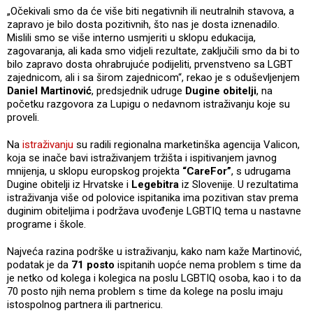
„Očekivali smo da će više biti negativnih ili neutralnih stavova, a
zapravo je bilo dosta pozitivnih, što nas je dosta iznenadilo.
Mislili smo se više interno usmjeriti u sklopu edukacija,
zagovaranja, ali kada smo vidjeli rezultate, zaključili smo da bi to
bilo zapravo dosta ohrabrujuće podijeliti, prvenstveno sa LGBT
zajednicom, ali i sa širom zajednicom“, rekao je s oduševljenjem
Daniel Martinović
, predsjednik udruge
Dugine obitelji
, na
početku razgovora za Lupigu o nedavnom istraživanju koje su
proveli.
Na
istraživanju
su radili regionalna marketinška agencija Valicon,
koja se inače bavi istraživanjem tržišta i ispitivanjem javnog
mnijenja, u sklopu europskog projekta
“CareFor”
, s udrugama
Dugine obitelji iz Hrvatske i
Legebitra
iz Slovenije. U rezultatima
istraživanja više od polovice ispitanika ima pozitivan stav prema
duginim obiteljima i podržava uvođenje LGBTIQ tema u nastavne
programe i škole.
Najveća razina podrške u istraživanju, kako nam kaže Martinović,
podatak je da
71 posto
ispitanih uopće nema problem s time da
je netko od kolega i kolegica na poslu LGBTIQ osoba, kao i to da
70 posto njih nema problem s time da kolege na poslu imaju
istospolnog partnera ili partnericu.