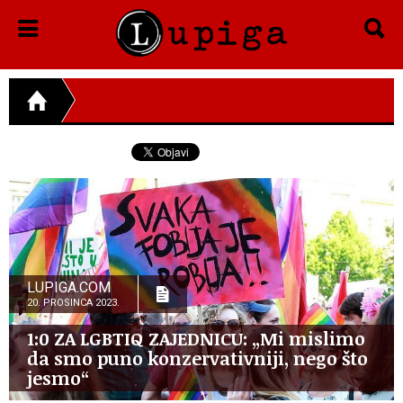
LUPIGA.COM
20. PROSINCA 2023.
1:0 ZA LGBTIQ ZAJEDNICU: „Mi mislimo
da smo puno konzervativniji, nego što
jesmo“