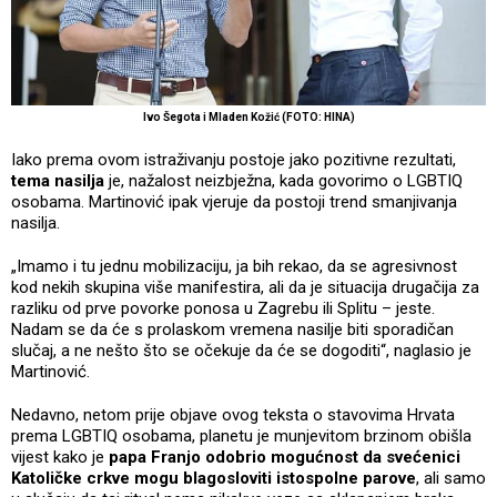
Ivo Šegota i Mladen Kožić (FOTO: HINA)
Iako prema ovom istraživanju postoje jako pozitivne rezultati,
tema nasilja
je, nažalost neizbježna, kada govorimo o LGBTIQ
osobama. Martinović ipak vjeruje da postoji trend smanjivanja
nasilja.
„Imamo i tu jednu mobilizaciju, ja bih rekao, da se agresivnost
kod nekih skupina više manifestira, ali da je situacija drugačija za
razliku od prve povorke ponosa u Zagrebu ili Splitu – jeste.
Nadam se da će s prolaskom vremena nasilje biti sporadičan
slučaj, a ne nešto što se očekuje da će se dogoditi“, naglasio je
Martinović.
Nedavno, netom prije objave ovog teksta o stavovima Hrvata
prema LGBTIQ osobama, planetu je munjevitom brzinom obišla
vijest kako je
papa Franjo odobrio mogućnost da svećenici
Katoličke crkve mogu blagosloviti istospolne parove
, ali samo