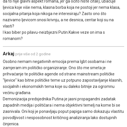
da to nije glavni aspekt romana, jer ga očito niste čitali), ubacuje
ljevica koje više nema, klasna borba koja ne postoji jer nema klasa,
socijalna pitanja koja nikoga ne interesiraju? Zasto ono što
nazivamo ljevicom snosi krivnju, a ne desnica, centar koji su na
vlasti?
I kao biber po pilavu-neizbjezni Putin.Kakve veze on ima s
romanom?
Arkaj
prije više od 2 godine
Osobno nemam negativnih emocija prema lgbt osobama i ne
zamjeram im političko organiziranje. Ono što me smeta je
prihvaćanje te političke agende od strane mainstream političke
"ljevice" kao bitne političke teme uz potpuno zapostavljanje klasnih,
socijalnih i ekonomskih tema koje su daleko bitnije za ogromnu
većinu građana.
Demonizacija predsjednika Putina je jasni propagandni zadatak
zapadnih medija i političara i nema objektivni temelj na kome bi se
zasnivala. Oni koji je ponavljaju poput papiga samo dokazuju vlastitu
povodljivost i nesposobnost kritičnog analiziranja lako dostupnih
činjenica.