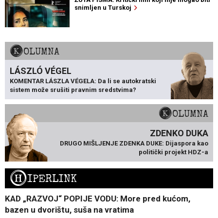
snimljen u Turskoj
KOLUMNA
LÁSZLÓ VÉGEL
KOMENTAR LÁSZLA VÉGELA: Da li se autokratski
sistem može srušiti pravnim sredstvima?
KOLUMNA
ZDENKO DUKA
DRUGO MIŠLJENJE ZDENKA DUKE: Dijaspora kao
politički projekt HDZ-a
H
IPERLINK
KAD „RAZVOJ“ POPIJE VODU: More pred kućom,
bazen u dvorištu, suša na vratima