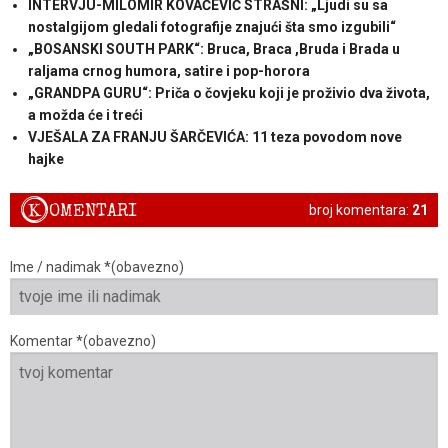
INTERVJU-MILOMIR KOVAČEVIĆ STRAŠNI: „Ljudi su sa
nostalgijom gledali fotografije znajući šta smo izgubili“
„BOSANSKI SOUTH PARK“: Bruca, Braca ,Bruda i Brada u
raljama crnog humora, satire i pop-horora
„GRANDPA GURU“: Priča o čovjeku koji je proživio dva života,
a možda će i treći
VJEŠALA ZA FRANJU ŠARČEVIĆA: 11 teza povodom nove
hajke
K
OMENTARI
broj komentara:
21
Ime / nadimak *(obavezno)
Komentar *(obavezno)