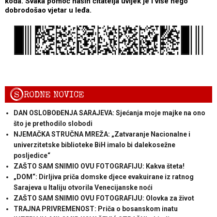
koda. Svaka pomoć naših čitatelja uvijek je i više nego
dobrodošao vjetar u leđa.
S
RODNE NOVICE
DAN OSLOBOĐENJA SARAJEVA: Sjećanja moje majke na ono
što je prethodilo slobodi
NJEMAČKA STRUČNA MREŽA: „Zatvaranje Nacionalne i
univerzitetske biblioteke BiH imalo bi dalekosežne
posljedice“
ZAŠTO SAM SNIMIO OVU FOTOGRAFIJU: Kakva šteta!
„DOM“: Dirljiva priča domske djece evakuirane iz ratnog
Sarajeva u Italiju otvorila Venecijanske noći
ZAŠTO SAM SNIMIO OVU FOTOGRAFIJU: Olovka za život
TRAJNA PRIVREMENOST: Priča o bosanskom inatu