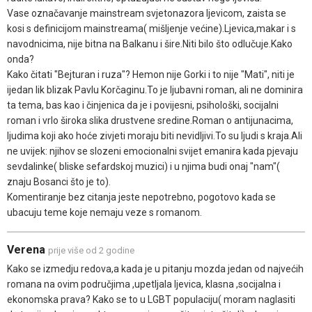
Vase označavanje mainstream svjetonazora ljevicom, zaista se
kosi s definicijom mainstreama( mišljenje većine).Ljevica,makar i s
navodnicima, nije bitna na Balkanu i šire.Niti bilo što odlučuje.Kako
onda?
Kako čitati "Bejturan i ruza"? Hemon nije Gorki i to nije "Mati", niti je
ijedan lik blizak Pavlu Korčaginu.To je ljubavni roman, ali ne dominira
ta tema, bas kao i činjenica da je i povijesni, psihološki, socijalni
roman i vrlo široka slika drustvene sredine.Roman o antijunacima,
ljudima koji ako hoće zivjeti moraju biti nevidljivi.To su ljudi s kraja.Ali
ne uvijek: njihov se slozeni emocionalni svijet emanira kada pjevaju
sevdalinke( bliske sefardskoj muzici) i u njima budi onaj "nam"(
znaju Bosanci što je to).
Komentiranje bez citanja jeste nepotrebno, pogotovo kada se
ubacuju teme koje nemaju veze s romanom.
Verena
prije više od 2 godine
Kako se izmedju redova,a kada je u pitanju mozda jedan od najvećih
romana na ovim područjima ,upetljala ljevica, klasna ,socijalna i
ekonomska prava? Kako se to u LGBT populaciju( moram naglasiti