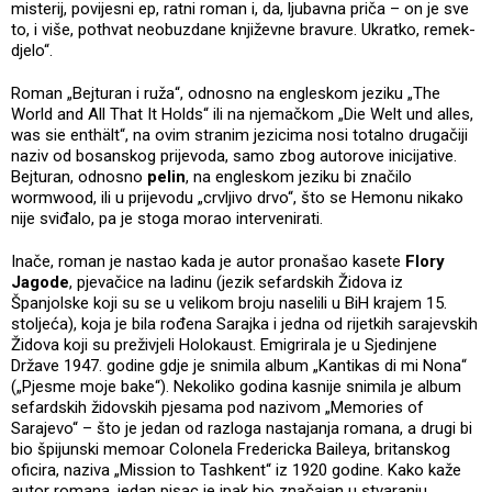
misterij, povijesni ep, ratni roman i, da, ljubavna priča – on je sve
to, i više, pothvat neobuzdane književne bravure. Ukratko, remek-
djelo“.
Roman „Bejturan i ruža“, odnosno na engleskom jeziku „The
World and All That It Holds“ ili na njemačkom „Die Welt und alles,
was sie enthält“, na ovim stranim jezicima nosi totalno drugačiji
naziv od bosanskog prijevoda, samo zbog autorove inicijative.
Bejturan, odnosno
pelin
, na engleskom jeziku bi značilo
wormwood, ili u prijevodu „crvljivo drvo“, što se Hemonu nikako
nije sviđalo, pa je stoga morao intervenirati.
Inače, roman je nastao kada je autor pronašao kasete
Flory
Jagode
, pjevačice na ladinu (jezik sefardskih Židova iz
Španjolske koji su se u velikom broju naselili u BiH krajem 15.
stoljeća), koja je bila rođena Sarajka i jedna od rijetkih sarajevskih
Židova koji su preživjeli Holokaust. Emigrirala je u Sjedinjene
Države 1947. godine gdje je snimila album „Kantikas di mi Nona“
(„Pjesme moje bake“). Nekoliko godina kasnije snimila je album
sefardskih židovskih pjesama pod nazivom „Memories of
Sarajevo“ – što je jedan od razloga nastajanja romana, a drugi bi
bio špijunski memoar Colonela Fredericka Baileya, britanskog
oficira, naziva „Mission to Tashkent“ iz 1920 godine. Kako kaže
autor romana, jedan pisac je ipak bio značajan u stvaranju