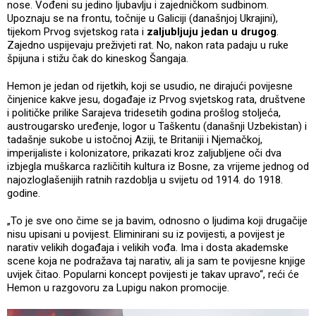
nose. Vođeni su jedino ljubavlju i zajedničkom sudbinom.
Upoznaju se na frontu, točnije u Galiciji (današnjoj Ukrajini),
tijekom Prvog svjetskog rata i
zaljubljuju jedan u drugog
.
Zajedno uspijevaju preživjeti rat. No, nakon rata padaju u ruke
špijuna i stižu čak do kineskog Šangaja.
Hemon je jedan od rijetkih, koji se usudio, ne dirajući povijesne
činjenice kakve jesu, događaje iz Prvog svjetskog rata, društvene
i političke prilike Sarajeva tridesetih godina prošlog stoljeća,
austrougarsko uređenje, logor u Taškentu (današnji Uzbekistan) i
tadašnje sukobe u istočnoj Aziji, te Britaniji i Njemačkoj,
imperijaliste i kolonizatore, prikazati kroz zaljubljene oči dva
izbjegla muškarca različitih kultura iz Bosne, za vrijeme jednog od
najozloglašenijih ratnih razdoblja u svijetu od 1914. do 1918.
godine.
„To je sve ono čime se ja bavim, odnosno o ljudima koji drugačije
nisu upisani u povijest. Eliminirani su iz povijesti, a povijest je
narativ velikih događaja i velikih vođa. Ima i dosta akademske
scene koja ne podražava taj narativ, ali ja sam te povijesne knjige
uvijek čitao. Popularni koncept povijesti je takav upravo“, reći će
Hemon u razgovoru za Lupigu nakon promocije.