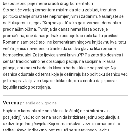
bespotrebno prije mene uradili drugi komentatori.
Što se tiče vašeg komentara mislim da ste u zabludi, trenutno
političko stanje smatrate nepromjenjivim i zadanim. Naslanjate se
na Fukujamu i njegov "Kraj povijesti" iako ga stvarnost demantira
pred našim očima. Tvrdnja da danas nema klasa posve je
promašena, one danas jednako postoje kao i bilo kad u prošlosti.
Roman nisam pročitao i ne komentiram njegovu književnu kvalitetu
već činjenicu navedenu u članku da su dva glavna lika romana
homoseksualci. Zašto ljevica snosi krivnju?!? Pa zato što desnica i
centar tradicionalno ne obraćajući pažnju na socijalna i klasna
pitanja, oni kao i vi tvrde da klasna borba i klase ne postoje. Nije
desnica odustala od tema koje je definiraju kao političku desnicu već
je to napravila ljevica koja se toliko utopila u centru da je posve
izgubila razlog postojanja.
Verena
prije više od 2 godine
Hajde sto komentirate ono što niste čitali( ne bi bili ni prvi ni
posljednji), već to činite na način da kritizirate jednu populaciju a
uzdizete jednog čovjeka.Koji nema nikakve veze s romanom!I to
radite lukavo, indirektno, optuzujući ne sustav nego ljevicu.