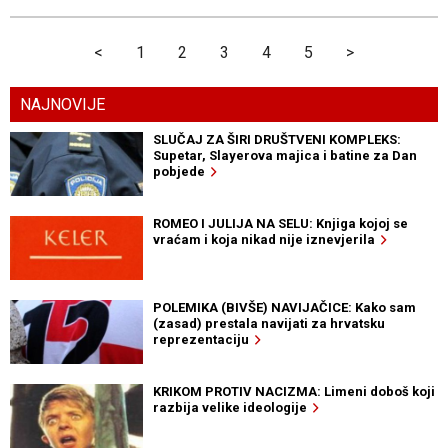
<
1
2
3
4
5
>
NAJNOVIJE
SLUČAJ ZA ŠIRI DRUŠTVENI KOMPLEKS:
Supetar, Slayerova majica i batine za Dan
pobjede
ROMEO I JULIJA NA SELU: Knjiga kojoj se
vraćam i koja nikad nije iznevjerila
POLEMIKA (BIVŠE) NAVIJAČICE: Kako sam
(zasad) prestala navijati za hrvatsku
reprezentaciju
KRIKOM PROTIV NACIZMA: Limeni doboš koji
razbija velike ideologije