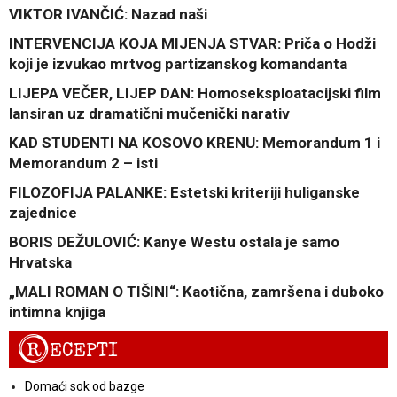
VIKTOR IVANČIĆ: Nazad naši
INTERVENCIJA KOJA MIJENJA STVAR: Priča o Hodži
koji je izvukao mrtvog partizanskog komandanta
LIJEPA VEČER, LIJEP DAN: Homoseksploatacijski film
lansiran uz dramatični mučenički narativ
KAD STUDENTI NA KOSOVO KRENU: Memorandum 1 i
Memorandum 2 – isti
FILOZOFIJA PALANKE: Estetski kriteriji huliganske
zajednice
BORIS DEŽULOVIĆ: Kanye Westu ostala je samo
Hrvatska
„MALI ROMAN O TIŠINI“: Kaotična, zamršena i duboko
intimna knjiga
R
ECEPTI
Domaći sok od bazge