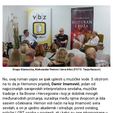
Drago Glamuzina, Aleksandar Hemon i Ivica Đikić (FOTO: Tanja Kanazir)
No, ovaj roman uspio se ipak uplesti u muzičke vode. S obzirom
na to da je Hemonov prijatelj,
Damir Imamović
, jedan od
najpoznatijih sarajevskih interpretatora sevdaha, muzičke
tradicije s tla Bosne i Hercegovine i koji je dobitnik mnogih
međunarodnih priznanja, suradnja među njima dvojicom je bila
sasvim očekivana. Hemon voli način na koji Imamović svira
sevdah, a on je ujedno akademik i istražuje, pored ostalog,
položaj LGBT osoba u povijesti, ali i kako su one inkorporirane u