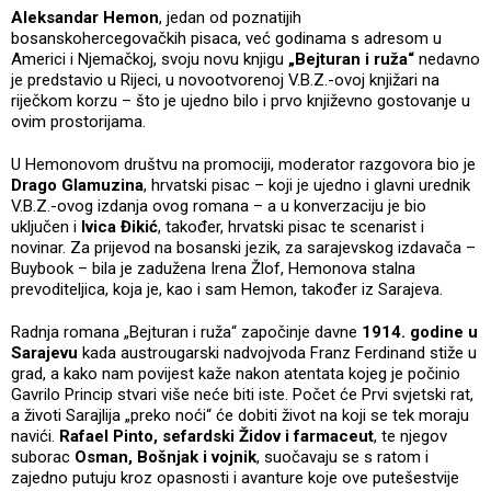
Aleksandar Hemon
, jedan od poznatijih
bosanskohercegovačkih pisaca, već godinama s adresom u
Americi i Njemačkoj, svoju novu knjigu
„Bejturan i ruža“
nedavno
je predstavio u Rijeci, u novootvorenoj V.B.Z.-ovoj knjižari na
riječkom korzu – što je ujedno bilo i prvo književno gostovanje u
ovim prostorijama.
U Hemonovom društvu na promociji, moderator razgovora bio je
Drago Glamuzina
, hrvatski pisac – koji je ujedno i glavni urednik
V.B.Z.-ovog izdanja ovog romana – a u konverzaciju je bio
uključen i
Ivica Đikić
, također, hrvatski pisac te scenarist i
novinar. Za prijevod na bosanski jezik, za sarajevskog izdavača –
Buybook – bila je zadužena Irena Žlof, Hemonova stalna
prevoditeljica, koja je, kao i sam Hemon, također iz Sarajeva.
Radnja romana „Bejturan i ruža“ započinje davne
1914. godine u
Sarajevu
kada austrougarski nadvojvoda Franz Ferdinand stiže u
grad, a kako nam povijest kaže nakon atentata kojeg je počinio
Gavrilo Princip stvari više neće biti iste. Počet će Prvi svjetski rat,
a životi Sarajlija „preko noći“ će dobiti život na koji se tek moraju
navići.
Rafael Pinto, sefardski Židov i farmaceut
, te njegov
suborac
Osman, Bošnjak i vojnik
, suočavaju se s ratom i
zajedno putuju kroz opasnosti i avanture koje ove putešestvije