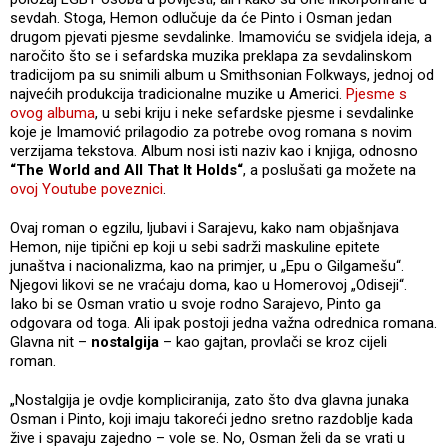
sevdah. Stoga, Hemon odlučuje da će Pinto i Osman jedan
drugom pjevati pjesme sevdalinke. Imamoviću se svidjela ideja, a
naročito što se i sefardska muzika preklapa za sevdalinskom
tradicijom pa su snimili album u Smithsonian Folkways, jednoj od
najvećih produkcija tradicionalne muzike u Americi.
Pjesme s
ovog albuma
, u sebi kriju i neke sefardske pjesme i sevdalinke
koje je Imamović prilagodio za potrebe ovog romana s novim
verzijama tekstova. Album nosi isti naziv kao i knjiga, odnosno
“The World and All That It Holds“
, a poslušati ga možete na
ovoj Youtube poveznici
.
Ovaj roman o egzilu, ljubavi i Sarajevu, kako nam objašnjava
Hemon, nije tipični ep koji u sebi sadrži maskuline epitete
junaštva i nacionalizma, kao na primjer, u „Epu o Gilgamešu“.
Njegovi likovi se ne vraćaju doma, kao u Homerovoj „Odiseji“.
Iako bi se Osman vratio u svoje rodno Sarajevo, Pinto ga
odgovara od toga. Ali ipak postoji jedna važna odrednica romana.
Glavna nit –
nostalgija
– kao gajtan, provlači se kroz cijeli
roman.
„Nostalgija je ovdje kompliciranija, zato što dva glavna junaka
Osman i Pinto, koji imaju takoreći jedno sretno razdoblje kada
žive i spavaju zajedno – vole se. No, Osman želi da se vrati u