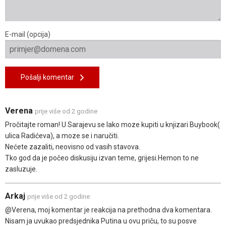
E-mail (opcija)
Pošalji komentar
Verena
prije više od 2 godine
Pročitajte roman! U Sarajevu se lako moze kupiti u knjizari Buybook(
ulica Radićeva), a moze se i naručiti.
Nećete zazaliti, neovisno od vasih stavova.
Tko god da je počeo diskusiju izvan teme, grijesi.Hemon to ne
zasluzuje.
Arkaj
prije više od 2 godine
@Verena, moj komentar je reakcija na prethodna dva komentara.
Nisam ja uvukao predsjednika Putina u ovu priču, to su posve