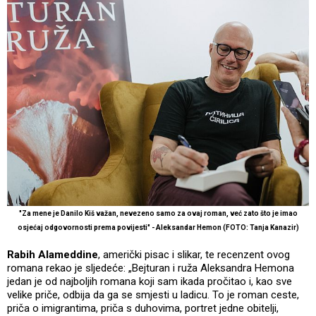
"Za mene je Danilo Kiš važan, nevezeno samo za ovaj roman, već zato što je imao
osjećaj odgovornosti prema povijesti" - Aleksandar Hemon (FOTO: Tanja Kanazir)
Rabih Alameddine
, američki pisac i slikar, te recenzent ovog
romana rekao je sljedeće: „Bejturan i ruža Aleksandra Hemona
jedan je od najboljih romana koji sam ikada pročitao i, kao sve
velike priče, odbija da ga se smjesti u ladicu. To je roman ceste,
priča o imigrantima, priča s duhovima, portret jedne obitelji,