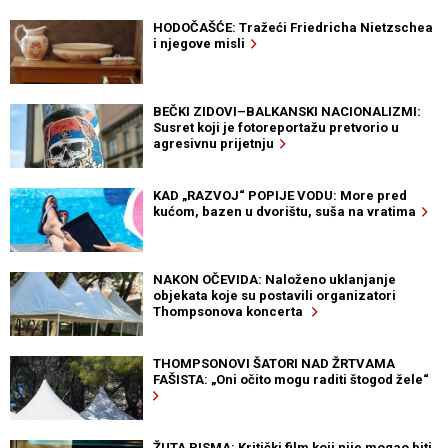
HODOČAŠĆE: Tražeći Friedricha Nietzschea
i njegove misli
BEČKI ZIDOVI–BALKANSKI NACIONALIZMI:
Susret koji je fotoreportažu pretvorio u
agresivnu prijetnju
KAD „RAZVOJ“ POPIJE VODU: More pred
kućom, bazen u dvorištu, suša na vratima
NAKON OČEVIDA: Naloženo uklanjanje
objekata koje su postavili organizatori
Thompsonova koncerta
THOMPSONOVI ŠATORI NAD ŽRTVAMA
FAŠISTA: „Oni očito mogu raditi štogod žele“
ŽUTA PISMA: Kritički film koji nije mogao biti