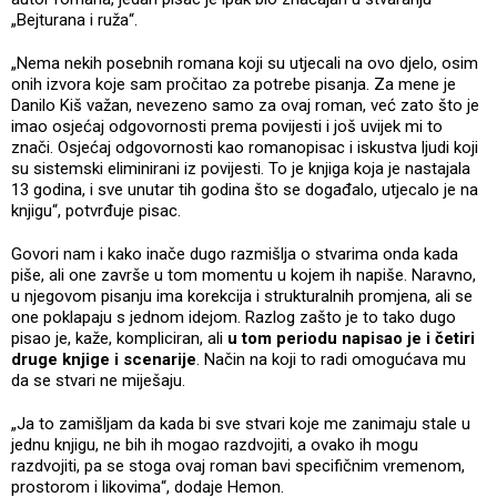
„Bejturana i ruža“.
„Nema nekih posebnih romana koji su utjecali na ovo djelo, osim
onih izvora koje sam pročitao za potrebe pisanja. Za mene je
Danilo Kiš važan, nevezeno samo za ovaj roman, već zato što je
imao osjećaj odgovornosti prema povijesti i još uvijek mi to
znači. Osjećaj odgovornosti kao romanopisac i iskustva ljudi koji
su sistemski eliminirani iz povijesti. To je knjiga koja je nastajala
13 godina, i sve unutar tih godina što se događalo, utjecalo je na
knjigu“, potvrđuje pisac.
Govori nam i kako inače dugo razmišlja o stvarima onda kada
piše, ali one završe u tom momentu u kojem ih napiše. Naravno,
u njegovom pisanju ima korekcija i strukturalnih promjena, ali se
one poklapaju s jednom idejom. Razlog zašto je to tako dugo
pisao je, kaže, kompliciran, ali
u tom periodu napisao je i četiri
druge knjige i scenarije
. Način na koji to radi omogućava mu
da se stvari ne miješaju.
„Ja to zamišljam da kada bi sve stvari koje me zanimaju stale u
jednu knjigu, ne bih ih mogao razdvojiti, a ovako ih mogu
razdvojiti, pa se stoga ovaj roman bavi specifičnim vremenom,
prostorom i likovima“, dodaje Hemon.