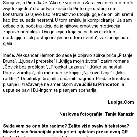
Sarajevo, a Pinto kaže: 'Ako se vratimo u Sarajevo, nećemo moći
živjeti zajedno' i to ustvari znači da Pinto nije u stanju da
konstruira Sarajevo kao retroaktivno utopiju gdje će oni biti sretni
kao što su sada nesretni. U tom smislu je kompliciranije. Ja sam
odbacio tu početnu ideju da je njihova emotivna motivacija
zapravo nostalgija. Ovo je knjiga koja se ne bavi direktno
nostalgijom, ali postoji očigledno u tom svijetu“, zaključuje autor
djela.
Inače, Aleksandar Hemon do sada je objavio zbirke priča „Pitanje
Bruna“, „Ljubav i prepreke“ i „Knjiga mojih života“; zatim romane
„Čovjek bez prošlosti“, „Projekat Lazarus“ i „Kako su nastali
Ratovi zombija“; ali i memoarske knjige „Nije ovo tvoje“ i „Moji
roditelji“. Dobitnik je brojnih značajnih nagrada. Predaje kreativno
pisanje i izražavanje na američkom
sveučilištu Princeton
, a
usput se bavi i DJ-ingom te pisanjem scenarija.
Lupiga.Com
Naslovna fotografija: Tanja Kanazir
Sviđa vam se ono što radimo? Želite više ovakvih tekstova?
Možete nas financijski poduprijeti uplatom preko ovog QR