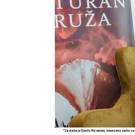
"Za mene je Danilo Kiš važan, nevezeno samo za 