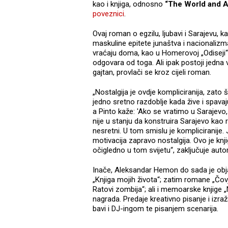
kao i knjiga, odnosno
“The World and Al
poveznici
.
Ovaj roman o egzilu, ljubavi i Sarajevu, k
maskuline epitete junaštva i nacionalizma
vraćaju doma, kao u Homerovoj „Odiseji“.
odgovara od toga. Ali ipak postoji jedna
gajtan, provlači se kroz cijeli roman.
„Nostalgija je ovdje kompliciranija, zato 
jedno sretno razdoblje kada žive i spavaj
a Pinto kaže: 'Ako se vratimo u Sarajevo,
nije u stanju da konstruira Sarajevo kao r
nesretni. U tom smislu je kompliciranije
motivacija zapravo nostalgija. Ovo je knji
očigledno u tom svijetu“, zaključuje autor
Inače, Aleksandar Hemon do sada je objavi
„Knjiga mojih života“; zatim romane „Čovj
Ratovi zombija“; ali i memoarske knjige „Ni
nagrada. Predaje kreativno pisanje i iz
bavi i DJ-ingom te pisanjem scenarija.