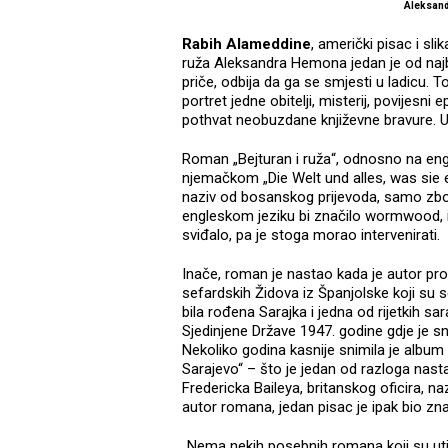
Aleksand
Rabih Alameddine
, američki pisac i sl
ruža Aleksandra Hemona jedan je od najbo
priče, odbija da ga se smjesti u ladicu. 
portret jedne obitelji, misterij, povijesni e
pothvat neobuzdane književne bravure. U
Roman „Bejturan i ruža“, odnosno na engl
njemačkom „Die Welt und alles, was sie e
naziv od bosanskog prijevoda, samo zbog
engleskom jeziku bi značilo wormwood, ili
sviđalo, pa je stoga morao intervenirati.
Inače, roman je nastao kada je autor p
sefardskih Židova iz Španjolske koji su se
bila rođena Sarajka i jedna od rijetkih sar
Sjedinjene Države 1947. godine gdje je s
Nekoliko godina kasnije snimila je alb
Sarajevo“ – što je jedan od razloga nast
Fredericka Baileya, britanskog oficira, n
autor romana, jedan pisac je ipak bio zna
„Nema nekih posebnih romana koji su utj