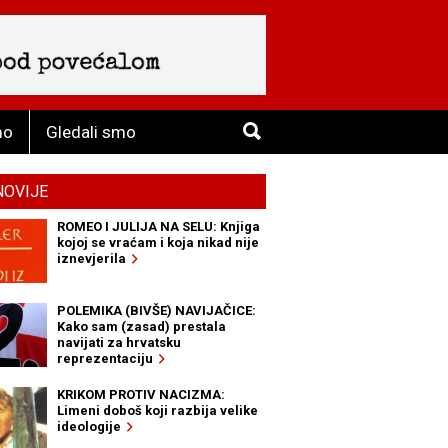
mo
Gledali smo
NOVIJE
ROMEO I JULIJA NA SELU: Knjiga
kojoj se vraćam i koja nikad nije
iznevjerila
POLEMIKA (BIVŠE) NAVIJAČICE:
Kako sam (zasad) prestala
navijati za hrvatsku
reprezentaciju
KRIKOM PROTIV NACIZMA:
Limeni doboš koji razbija velike
ideologije