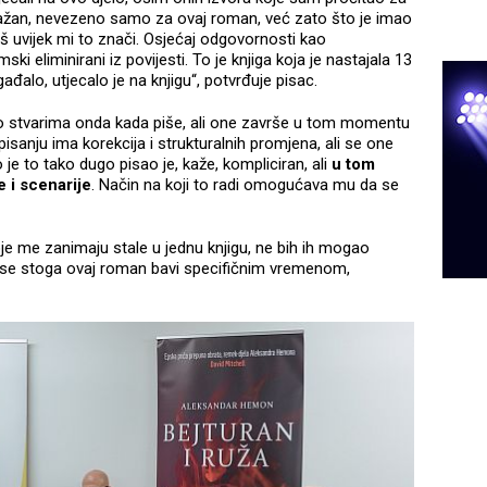
važan, nevezeno samo za ovaj roman, već zato što je imao
oš uvijek mi to znači. Osjećaj odgovornosti kao
ski eliminirani iz povijesti. To je knjiga koja je nastajala 13
ađalo, utjecalo je na knjigu“, potvrđuje pisac.
 o stvarima onda kada piše, ali one završe u tom momentu
sanju ima korekcija i strukturalnih promjena, ali se one
je to tako dugo pisao je, kaže, kompliciran, ali
u tom
e i scenarije
. Način na koji to radi omogućava mu da se
oje me zanimaju stale u jednu knjigu, ne bih ih mogao
pa se stoga ovaj roman bavi specifičnim vremenom,