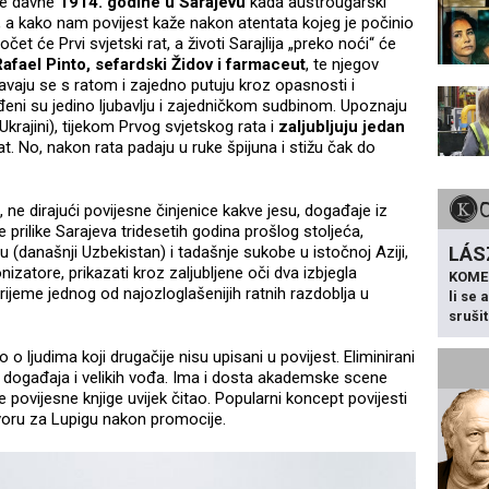
je davne
1914. godine u Sarajevu
kada austrougarski
 a kako nam povijest kaže nakon atentata kojeg je počinio
Počet će Prvi svjetski rat, a životi Sarajlija „preko noći“ će
afael Pinto, sefardski Židov i farmaceut
, te njegov
avaju se s ratom i zajedno putuju kroz opasnosti i
đeni su jedino ljubavlju i zajedničkom sudbinom. Upoznaju
 Ukrajini), tijekom Prvog svjetskog rata i
zaljubljuju jedan
rat. No, nakon rata padaju u ruke špijuna i stižu čak do
, ne dirajući povijesne činjenice kakve jesu, događaje iz
e prilike Sarajeva tridesetih godina prošlog stoljeća,
LÁS
 (današnji Uzbekistan) i tadašnje sukobe u istočnoj Aziji,
lonizatore, prikazati kroz zaljubljene oči dva izbjegla
KOME
vrijeme jednog od najozloglašenijih ratnih razdoblja u
li se
sruši
 ljudima koji drugačije nisu upisani u povijest. Eliminirani
ikih događaja i velikih vođa. Ima i dosta akademske scene
te povijesne knjige uvijek čitao. Popularni koncept povijesti
voru za Lupigu nakon promocije.