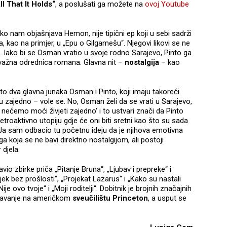
l That It Holds“
, a poslušati ga možete na
ovoj Youtube
ako nam objašnjava Hemon, nije tipični ep koji u sebi sadrži
, kao na primjer, u „Epu o Gilgamešu“. Njegovi likovi se ne
 Iako bi se Osman vratio u svoje rodno Sarajevo, Pinto ga
 važna odrednica romana. Glavna nit –
nostalgija
– kao
što dva glavna junaka Osman i Pinto, koji imaju takoreći
u zajedno – vole se. No, Osman želi da se vrati u Sarajevo,
 nećemo moći živjeti zajedno' i to ustvari znači da Pinto
etroaktivno utopiju gdje će oni biti sretni kao što su sada
. Ja sam odbacio tu početnu ideju da je njihova emotivna
ga koja se ne bavi direktno nostalgijom, ali postoji
 djela.
o zbirke priča „Pitanje Bruna“, „Ljubav i prepreke“ i
ek bez prošlosti“, „Projekat Lazarus“ i „Kako su nastali
je ovo tvoje“ i „Moji roditelji“. Dobitnik je brojnih značajnih
ražavanje na američkom
sveučilištu Princeton
, a usput se