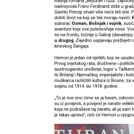
Radnja romana „Bejturan i ruža“ započin
nadvojvoda Franz Ferdinand stiže u grad,
Gavrilo Princip stvari više neće biti iste. 
dobiti život na koji se tek moraju navići.
R
suborac
Osman, Bošnjak i vojnik
, suoč
avanture koje ove putešestvije nose. Vo
se na frontu, točnije u Galiciji (današnjoj
u drugog
. Zajedno uspijevaju preživjeti 
kineskog Šangaja.
Hemon je jedan od rijetkih, koji se usudio
Prvog svjetskog rata, društvene i političk
austrougarsko uređenje, logor u Taškentu
te Britaniji i Njemačkoj, imperijaliste i ko
muškarca različitih kultura iz Bosne, za 
svijetu od 1914. do 1918. godine.
„To je sve ono čime se ja bavim, odnosno o
su iz povijesti, a povijest je narativ vel
koja ne podražava taj narativ, ali ja sam 
je takav upravo“, reći će Hemon u razgo