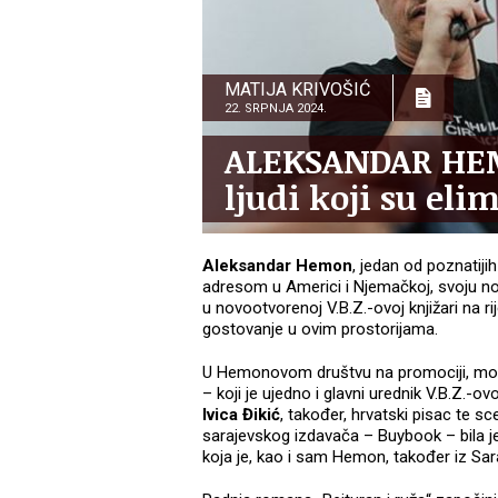
MATIJA KRIVOŠIĆ
22. SRPNJA 2024.
ALEKSANDAR HE
ljudi koji su elim
Aleksandar Hemon
, jedan od poznatij
adresom u Americi i Njemačkoj, svoju n
u novootvorenoj V.B.Z.-ovoj knjižari na r
gostovanje u ovim prostorijama.
U Hemonovom društvu na promociji, mod
– koji je ujedno i glavni urednik V.B.Z.-o
Ivica Đikić
, također, hrvatski pisac te sc
sarajevskog izdavača – Buybook – bila j
koja je, kao i sam Hemon, također iz Sar