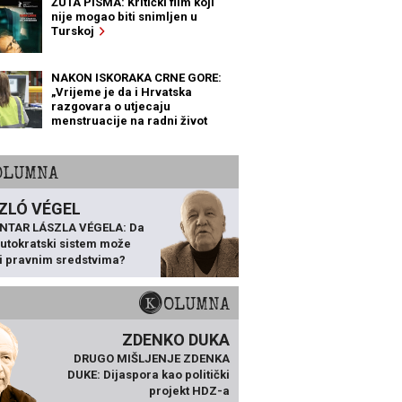
ŽUTA PISMA: Kritički film koji
nije mogao biti snimljen u
Turskoj
NAKON ISKORAKA CRNE GORE:
„Vrijeme je da i Hrvatska
razgovara o utjecaju
menstruacije na radni život
žena“
KOLUMNA
ZLÓ VÉGEL
NTAR LÁSZLA VÉGELA: Da
 autokratski sistem može
ti pravnim sredstvima?
KOLUMNA
ZDENKO DUKA
DRUGO MIŠLJENJE ZDENKA
DUKE: Dijaspora kao politički
projekt HDZ-a