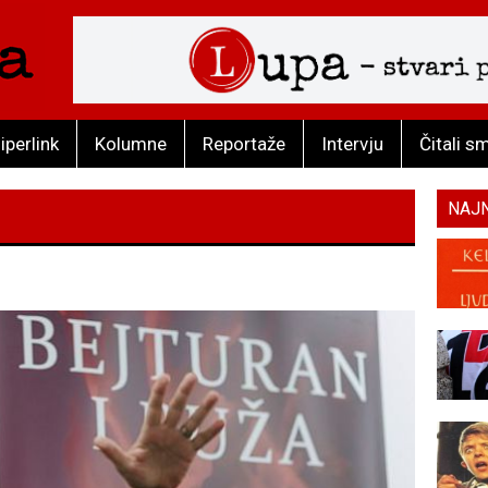
iperlink
Kolumne
Reportaže
Intervju
Čitali s
NAJ