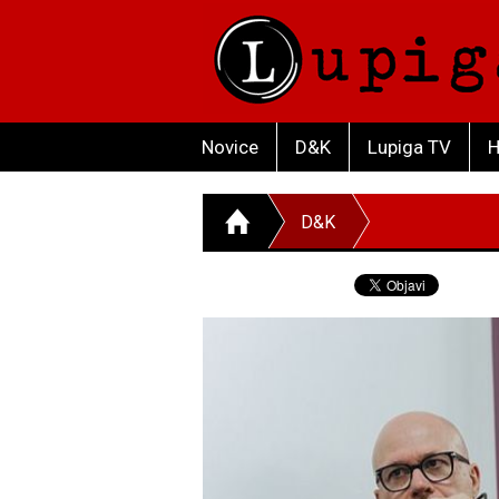
Novice
D&K
Lupiga TV
H
D&K