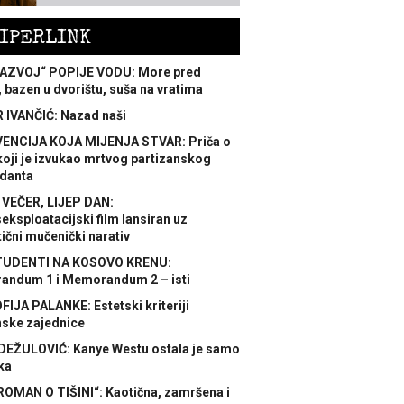
IPERLINK
AZVOJ“ POPIJE VODU: More pred
 bazen u dvorištu, suša na vratima
 IVANČIĆ: Nazad naši
ENCIJA KOJA MIJENJA STVAR: Priča o
koji je izvukao mrtvog partizanskog
danta
 VEČER, LIJEP DAN:
ksploatacijski film lansiran uz
ični mučenički narativ
TUDENTI NA KOSOVO KRENU:
ndum 1 i Memorandum 2 – isti
FIJA PALANKE: Estetski kriteriji
nske zajednice
DEŽULOVIĆ: Kanye Westu ostala je samo
ka
ROMAN O TIŠINI“: Kaotična, zamršena i