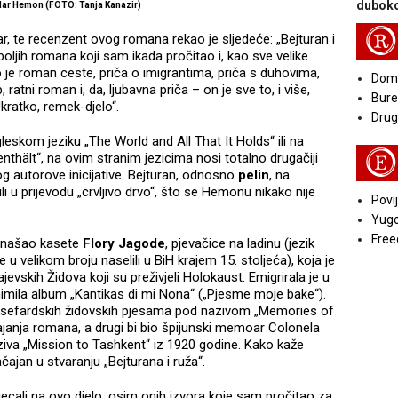
duboko
ar Hemon (FOTO: Tanja Kanazir)
R
ikar, te recenzent ovog romana rekao je sljedeće: „Bejturan i
ljih romana koji sam ikada pročitao i, kao sve velike
To je roman ceste, priča o imigrantima, priča s duhovima,
Doma
p, ratni roman i, da, ljubavna priča – on je sve to, i više,
Bure
kratko, remek-djelo“.
Druga
eskom jeziku „The World and All That It Holds“ ili na
E
nthält“, na ovim stranim jezicima nosi totalno drugačiji
 autorove inicijative. Bejturan, odnosno
pelin
, na
 u prijevodu „crvljivo drvo“, što se Hemonu nikako nije
Povij
Yugo
Free
ronašao kasete
Flory Jagode
, pjevačice na ladinu (jezik
 u velikom broju naselili u BiH krajem 15. stoljeća), koja je
ajevskih Židova koji su preživjeli Holokaust. Emigrirala je u
nimila album „Kantikas di mi Nona“ („Pjesme moje bake“).
um sefardskih židovskih pjesama pod nazivom „Memories of
ajanja romana, a drugi bi bio špijunski memoar Colonela
aziva „Mission to Tashkent“ iz 1920 godine. Kako kaže
čajan u stvaranju „Bejturana i ruža“.
ecali na ovo djelo, osim onih izvora koje sam pročitao za