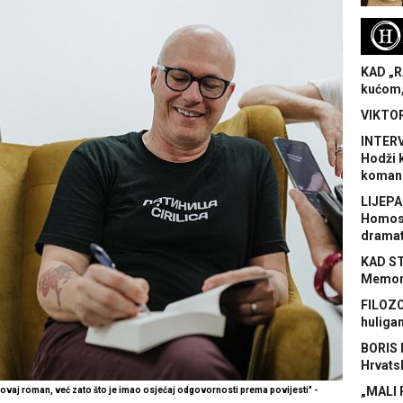
H
KAD „R
kućom,
VIKTOR
INTERV
Hodži 
koman
LIJEPA
Homose
dramat
KAD S
Memora
FILOZO
huliga
BORIS 
Hrvats
„MALI 
ovaj roman, već zato što je imao osjećaj odgovornosti prema povijesti" -