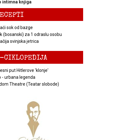
 intimna knjiga
ECEPTI
ći sok od bazge
k (bosanski) za 1 odraslu osobu
čija svinjska jetrica
-CIKLOPEDIJA
esni put Hitlerove 'klonje'
 - urbana legenda
dom Theatre (Teatar slobode)