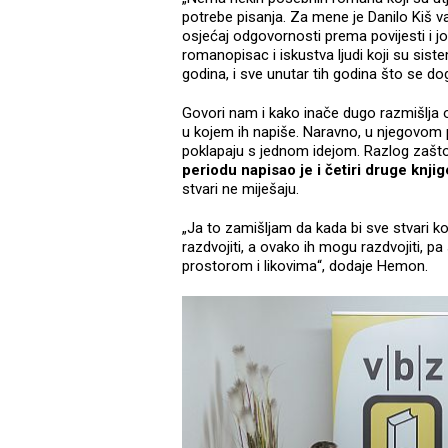
potrebe pisanja. Za mene je Danilo Kiš 
osjećaj odgovornosti prema povijesti i j
romanopisac i iskustva ljudi koji su sistem
godina, i sve unutar tih godina što se dog
Govori nam i kako inače dugo razmišlja
u kojem ih napiše. Naravno, u njegovom pi
poklapaju s jednom idejom. Razlog zašto 
periodu napisao je i četiri druge knjig
stvari ne miješaju.
„Ja to zamišljam da kada bi sve stvari k
razdvojiti, a ovako ih mogu razdvojiti, 
prostorom i likovima“, dodaje Hemon.