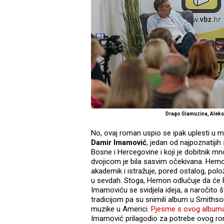
Drago Glamuzina, Aleksa
No, ovaj roman uspio se ipak uplesti u m
Damir Imamović
, jedan od najpoznatijih
Bosne i Hercegovine i koji je dobitnik 
dvojicom je bila sasvim očekivana. Hemon
akademik i istražuje, pored ostalog, polo
u sevdah. Stoga, Hemon odlučuje da će 
Imamoviću se svidjela ideja, a naročito
tradicijom pa su snimili album u Smithso
muzike u Americi.
Pjesme s ovog album
Imamović prilagodio za potrebe ovog rom