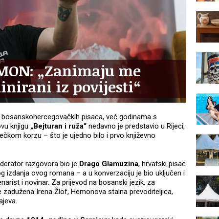
MON: „Zanimaju me
inirani iz povijesti“
ih bosanskohercegovačkih pisaca, već godinama s
ovu knjigu
„Bejturan i ruža“
nedavno je predstavio u Rijeci,
iječkom korzu – što je ujedno bilo i prvo književno
erator razgovora bio je
Drago Glamuzina
, hrvatski pisac
vog izdanja ovog romana – a u konverzaciju je bio uključen i
enarist i novinar. Za prijevod na bosanski jezik, za
e zadužena Irena Žlof, Hemonova stalna prevoditeljica,
ajeva.