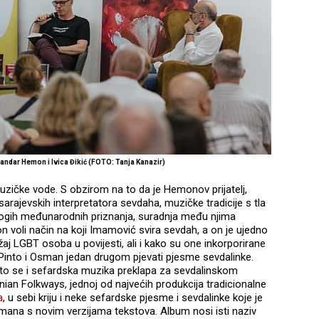
ndar Hemon i Ivica Đikić (FOTO: Tanja Kanazir)
uzičke vode. S obzirom na to da je Hemonov prijatelj,
 sarajevskih interpretatora sevdaha, muzičke tradicije s tla
mnogih međunarodnih priznanja, suradnja među njima
 voli način na koji Imamović svira sevdah, a on je ujedno
žaj LGBT osoba u povijesti, ali i kako su one inkorporirane
Pinto i Osman jedan drugom pjevati pjesme sevdalinke.
 što se i sefardska muzika preklapa za sevdalinskom
nian Folkways, jednoj od najvećih produkcija tradicionalne
a
, u sebi kriju i neke sefardske pjesme i sevdalinke koje je
ana s novim verzijama tekstova. Album nosi isti naziv