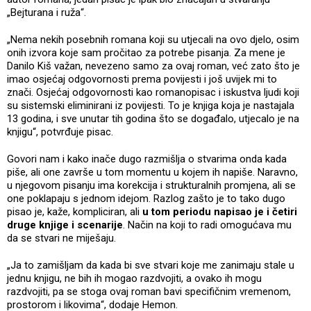
„Bejturana i ruža“.
„Nema nekih posebnih romana koji su utjecali na ovo djelo, osim
onih izvora koje sam pročitao za potrebe pisanja. Za mene je
Danilo Kiš važan, nevezeno samo za ovaj roman, već zato što je
imao osjećaj odgovornosti prema povijesti i još uvijek mi to
znači. Osjećaj odgovornosti kao romanopisac i iskustva ljudi koji
su sistemski eliminirani iz povijesti. To je knjiga koja je nastajala
13 godina, i sve unutar tih godina što se događalo, utjecalo je na
knjigu“, potvrđuje pisac.
Govori nam i kako inače dugo razmišlja o stvarima onda kada
piše, ali one završe u tom momentu u kojem ih napiše. Naravno,
u njegovom pisanju ima korekcija i strukturalnih promjena, ali se
one poklapaju s jednom idejom. Razlog zašto je to tako dugo
pisao je, kaže, kompliciran, ali
u tom periodu napisao je i četiri
druge knjige i scenarije
. Način na koji to radi omogućava mu
da se stvari ne miješaju.
„Ja to zamišljam da kada bi sve stvari koje me zanimaju stale u
jednu knjigu, ne bih ih mogao razdvojiti, a ovako ih mogu
razdvojiti, pa se stoga ovaj roman bavi specifičnim vremenom,
prostorom i likovima“, dodaje Hemon.