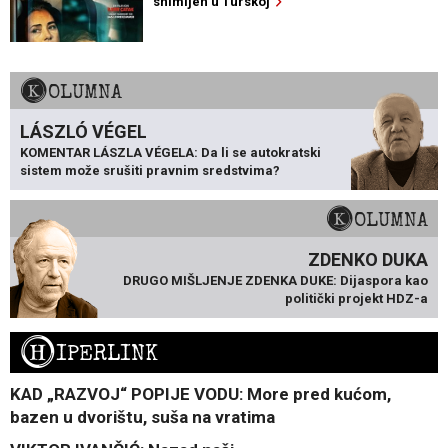
snimljen u Turskoj
KOLUMNA
LÁSZLÓ VÉGEL
KOMENTAR LÁSZLA VÉGELA: Da li se autokratski
sistem može srušiti pravnim sredstvima?
KOLUMNA
ZDENKO DUKA
DRUGO MIŠLJENJE ZDENKA DUKE: Dijaspora kao
politički projekt HDZ-a
H
IPERLINK
KAD „RAZVOJ“ POPIJE VODU: More pred kućom,
bazen u dvorištu, suša na vratima