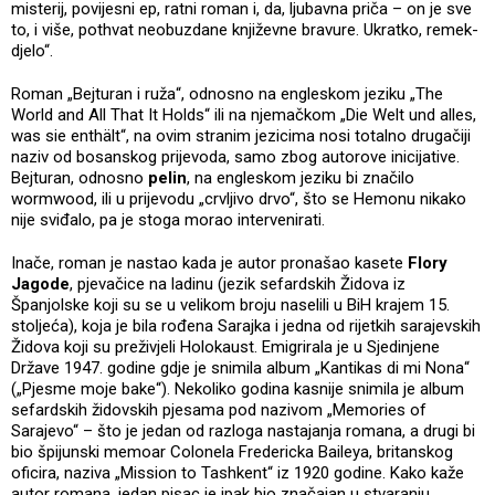
misterij, povijesni ep, ratni roman i, da, ljubavna priča – on je sve
to, i više, pothvat neobuzdane književne bravure. Ukratko, remek-
djelo“.
Roman „Bejturan i ruža“, odnosno na engleskom jeziku „The
World and All That It Holds“ ili na njemačkom „Die Welt und alles,
was sie enthält“, na ovim stranim jezicima nosi totalno drugačiji
naziv od bosanskog prijevoda, samo zbog autorove inicijative.
Bejturan, odnosno
pelin
, na engleskom jeziku bi značilo
wormwood, ili u prijevodu „crvljivo drvo“, što se Hemonu nikako
nije sviđalo, pa je stoga morao intervenirati.
Inače, roman je nastao kada je autor pronašao kasete
Flory
Jagode
, pjevačice na ladinu (jezik sefardskih Židova iz
Španjolske koji su se u velikom broju naselili u BiH krajem 15.
stoljeća), koja je bila rođena Sarajka i jedna od rijetkih sarajevskih
Židova koji su preživjeli Holokaust. Emigrirala je u Sjedinjene
Države 1947. godine gdje je snimila album „Kantikas di mi Nona“
(„Pjesme moje bake“). Nekoliko godina kasnije snimila je album
sefardskih židovskih pjesama pod nazivom „Memories of
Sarajevo“ – što je jedan od razloga nastajanja romana, a drugi bi
bio špijunski memoar Colonela Fredericka Baileya, britanskog
oficira, naziva „Mission to Tashkent“ iz 1920 godine. Kako kaže
autor romana, jedan pisac je ipak bio značajan u stvaranju