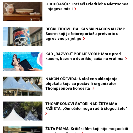
HODOČAŠĆE: Tražeći Friedricha Nietzschea
i njegove misli
BEČKI ZIDOVI–BALKANSKI NACIONALIZMI:
Susret koji je fotoreportažu pretvorio u
agresivnu prijetnju
KAD „RAZVOJ“ POPIJE VODU: More pred
kućom, bazen u dvorištu, suša na vratima
NAKON OČEVIDA: Naloženo uklanjanje
objekata koje su postavili organizatori
Thompsonova koncerta
THOMPSONOVI ŠATORI NAD ŽRTVAMA
FAŠISTA: „Oni očito mogu raditi štogod žele“
ŽUTA PISMA: Kritički film koji nije mogao biti