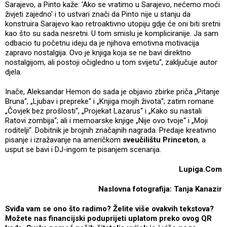
Sarajevo, a Pinto kaže: 'Ako se vratimo u Sarajevo, nećemo moći
živjeti zajedno' i to ustvari znači da Pinto nije u stanju da
konstruira Sarajevo kao retroaktivno utopiju gdje će oni biti sretni
kao što su sada nesretni. U tom smislu je kompliciranije. Ja sam
odbacio tu početnu ideju da je njihova emotivna motivacija
zapravo nostalgija. Ovo je knjiga koja se ne bavi direktno
nostalgijom, ali postoji očigledno u tom svijetu“, zaključuje autor
djela.
Inače, Aleksandar Hemon do sada je objavio zbirke priča „Pitanje
Bruna“, „Ljubav i prepreke“ i „Knjiga mojih života“; zatim romane
„Čovjek bez prošlosti“, „Projekat Lazarus“ i „Kako su nastali
Ratovi zombija“; ali i memoarske knjige „Nije ovo tvoje“ i „Moji
roditelji“. Dobitnik je brojnih značajnih nagrada. Predaje kreativno
pisanje i izražavanje na američkom
sveučilištu Princeton
, a
usput se bavi i DJ-ingom te pisanjem scenarija.
Lupiga.Com
Naslovna fotografija: Tanja Kanazir
Sviđa vam se ono što radimo? Želite više ovakvih tekstova?
Možete nas financijski poduprijeti uplatom preko ovog QR