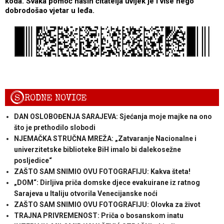
koda. Svaka pomoć naših čitatelja uvijek je i više nego
dobrodošao vjetar u leđa.
S
RODNE NOVICE
DAN OSLOBOĐENJA SARAJEVA: Sjećanja moje majke na ono
što je prethodilo slobodi
NJEMAČKA STRUČNA MREŽA: „Zatvaranje Nacionalne i
univerzitetske biblioteke BiH imalo bi dalekosežne
posljedice“
ZAŠTO SAM SNIMIO OVU FOTOGRAFIJU: Kakva šteta!
„DOM“: Dirljiva priča domske djece evakuirane iz ratnog
Sarajeva u Italiju otvorila Venecijanske noći
ZAŠTO SAM SNIMIO OVU FOTOGRAFIJU: Olovka za život
TRAJNA PRIVREMENOST: Priča o bosanskom inatu