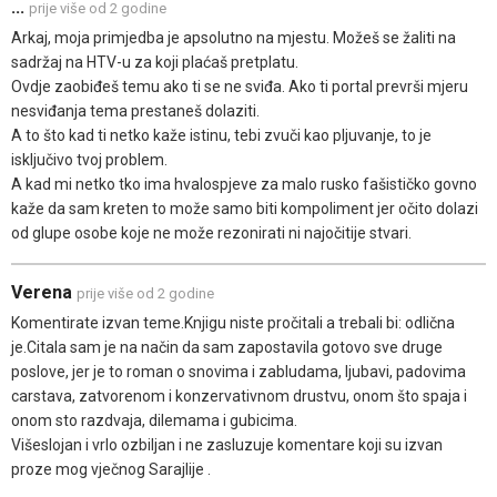
...
prije više od 2 godine
Arkaj, moja primjedba je apsolutno na mjestu. Možeš se žaliti na
sadržaj na HTV-u za koji plaćaš pretplatu.
Ovdje zaobiđeš temu ako ti se ne sviđa. Ako ti portal prevrši mjeru
nesviđanja tema prestaneš dolaziti.
A to što kad ti netko kaže istinu, tebi zvuči kao pljuvanje, to je
isključivo tvoj problem.
A kad mi netko tko ima hvalospjeve za malo rusko fašističko govno
kaže da sam kreten to može samo biti kompoliment jer očito dolazi
od glupe osobe koje ne može rezonirati ni najočitije stvari.
Verena
prije više od 2 godine
Komentirate izvan teme.Knjigu niste pročitali a trebali bi: odlična
je.Citala sam je na način da sam zapostavila gotovo sve druge
poslove, jer je to roman o snovima i zabludama, ljubavi, padovima
carstava, zatvorenom i konzervativnom drustvu, onom što spaja i
onom sto razdvaja, dilemama i gubicima.
Višeslojan i vrlo ozbiljan i ne zasluzuje komentare koji su izvan
proze mog vječnog Sarajlije .