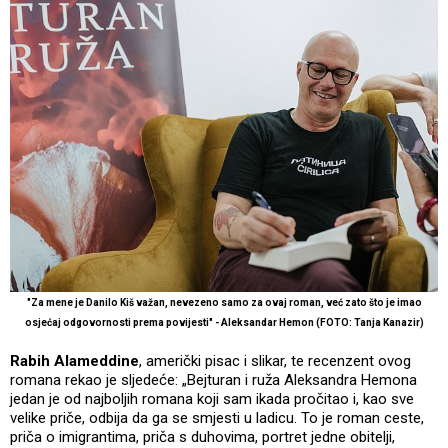
"Za mene je Danilo Kiš važan, nevezeno samo za ovaj roman, već zato što je imao
osjećaj odgovornosti prema povijesti" - Aleksandar Hemon (FOTO: Tanja Kanazir)
Rabih Alameddine
, američki pisac i slikar, te recenzent ovog
romana rekao je sljedeće: „Bejturan i ruža Aleksandra Hemona
jedan je od najboljih romana koji sam ikada pročitao i, kao sve
velike priče, odbija da ga se smjesti u ladicu. To je roman ceste,
priča o imigrantima, priča s duhovima, portret jedne obitelji,