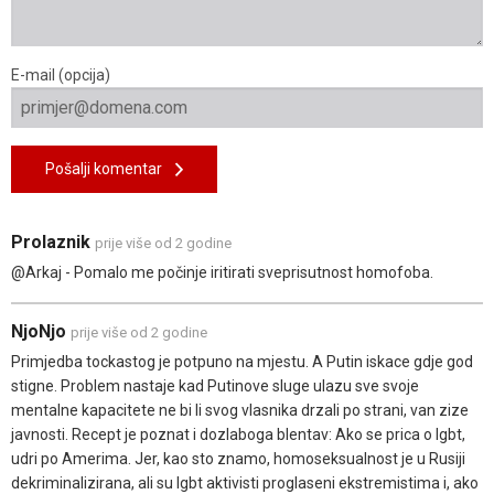
E-mail (opcija)
Pošalji komentar
Prolaznik
prije više od 2 godine
@Arkaj - Pomalo me počinje iritirati sveprisutnost homofoba.
NjoNjo
prije više od 2 godine
Primjedba tockastog je potpuno na mjestu. A Putin iskace gdje god
stigne. Problem nastaje kad Putinove sluge ulazu sve svoje
mentalne kapacitete ne bi li svog vlasnika drzali po strani, van zize
javnosti. Recept je poznat i dozlaboga blentav: Ako se prica o lgbt,
udri po Amerima. Jer, kao sto znamo, homoseksualnost je u Rusiji
dekriminalizirana, ali su lgbt aktivisti proglaseni ekstremistima i, ako