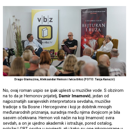
Drago Glamuzina, Aleksandar Hemon i Ivica Đikić (FOTO: Tanja Kanazir)
No, ovaj roman uspio se ipak uplesti u muzičke vode. S obzirom
na to da je Hemonov prijatelj,
Damir Imamović
, jedan od
najpoznatijih sarajevskih interpretatora sevdaha, muzičke
tradicije s tla Bosne i Hercegovine i koji je dobitnik mnogih
međunarodnih priznanja, suradnja među njima dvojicom je bila
sasvim očekivana. Hemon voli način na koji Imamović svira
sevdah, a on je ujedno akademik i istražuje, pored ostalog,
položaj LGBT osoba u povijesti, ali i kako su one inkorporirane u