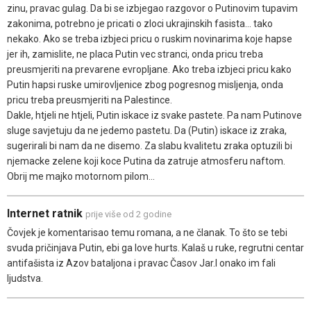
zinu, pravac gulag. Da bi se izbjegao razgovor o Putinovim tupavim
zakonima, potrebno je pricati o zloci ukrajinskih fasista... tako
nekako. Ako se treba izbjeci pricu o ruskim novinarima koje hapse
jer ih, zamislite, ne placa Putin vec stranci, onda pricu treba
preusmjeriti na prevarene evropljane. Ako treba izbjeci pricu kako
Putin hapsi ruske umirovljenice zbog pogresnog misljenja, onda
pricu treba preusmjeriti na Palestince.
Dakle, htjeli ne htjeli, Putin iskace iz svake pastete. Pa nam Putinove
sluge savjetuju da ne jedemo pastetu. Da (Putin) iskace iz zraka,
sugerirali bi nam da ne disemo. Za slabu kvalitetu zraka optuzili bi
njemacke zelene koji koce Putina da zatruje atmosferu naftom.
Obrij me majko motornom pilom...
Internet ratnik
prije više od 2 godine
Čovjek je komentarisao temu romana, a ne članak. To što se tebi
svuda pričinjava Putin, ebi ga love hurts. Kalaš u ruke, regrutni centar
antifašista iz Azov bataljona i pravac Časov Jar.I onako im fali
ljudstva.