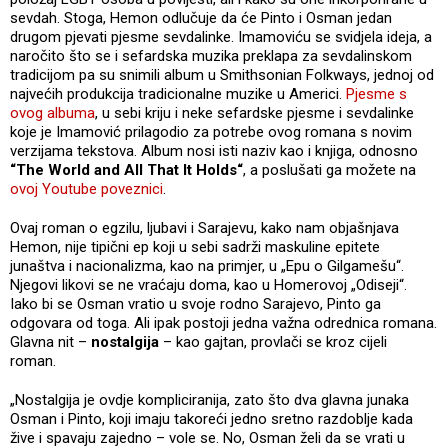
sevdah. Stoga, Hemon odlučuje da će Pinto i Osman jedan
drugom pjevati pjesme sevdalinke. Imamoviću se svidjela ideja, a
naročito što se i sefardska muzika preklapa za sevdalinskom
tradicijom pa su snimili album u Smithsonian Folkways, jednoj od
najvećih produkcija tradicionalne muzike u Americi.
Pjesme s
ovog albuma
, u sebi kriju i neke sefardske pjesme i sevdalinke
koje je Imamović prilagodio za potrebe ovog romana s novim
verzijama tekstova. Album nosi isti naziv kao i knjiga, odnosno
“The World and All That It Holds“
, a poslušati ga možete na
ovoj Youtube poveznici
.
Ovaj roman o egzilu, ljubavi i Sarajevu, kako nam objašnjava
Hemon, nije tipični ep koji u sebi sadrži maskuline epitete
junaštva i nacionalizma, kao na primjer, u „Epu o Gilgamešu“.
Njegovi likovi se ne vraćaju doma, kao u Homerovoj „Odiseji“.
Iako bi se Osman vratio u svoje rodno Sarajevo, Pinto ga
odgovara od toga. Ali ipak postoji jedna važna odrednica romana.
Glavna nit –
nostalgija
– kao gajtan, provlači se kroz cijeli
roman.
„Nostalgija je ovdje kompliciranija, zato što dva glavna junaka
Osman i Pinto, koji imaju takoreći jedno sretno razdoblje kada
žive i spavaju zajedno – vole se. No, Osman želi da se vrati u