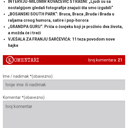
INTERVJU-MILOMIR KOVAČEVIĆ STRAŠNI: „Ljudi su sa
nostalgijom gledali fotografije znajući šta smo izgubili“
„BOSANSKI SOUTH PARK“: Bruca, Braca ,Bruda i Brada u
raljama crnog humora, satire i pop-horora
„GRANDPA GURU“: Priča o čovjeku koji je proživio dva života,
a možda će i treći
VJEŠALA ZA FRANJU ŠARČEVIĆA: 11 teza povodom nove
hajke
K
OMENTARI
broj komentara:
21
Ime / nadimak *(obavezno)
Komentar *(obavezno)