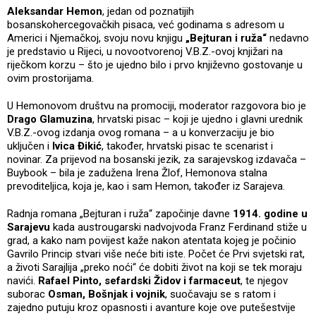
Aleksandar Hemon
, jedan od poznatijih
bosanskohercegovačkih pisaca, već godinama s adresom u
Americi i Njemačkoj, svoju novu knjigu
„Bejturan i ruža“
nedavno
je predstavio u Rijeci, u novootvorenoj V.B.Z.-ovoj knjižari na
riječkom korzu – što je ujedno bilo i prvo književno gostovanje u
ovim prostorijama.
U Hemonovom društvu na promociji, moderator razgovora bio je
Drago Glamuzina
, hrvatski pisac – koji je ujedno i glavni urednik
V.B.Z.-ovog izdanja ovog romana – a u konverzaciju je bio
uključen i
Ivica Đikić
, također, hrvatski pisac te scenarist i
novinar. Za prijevod na bosanski jezik, za sarajevskog izdavača –
Buybook – bila je zadužena Irena Žlof, Hemonova stalna
prevoditeljica, koja je, kao i sam Hemon, također iz Sarajeva.
Radnja romana „Bejturan i ruža“ započinje davne
1914. godine u
Sarajevu
kada austrougarski nadvojvoda Franz Ferdinand stiže u
grad, a kako nam povijest kaže nakon atentata kojeg je počinio
Gavrilo Princip stvari više neće biti iste. Počet će Prvi svjetski rat,
a životi Sarajlija „preko noći“ će dobiti život na koji se tek moraju
navići.
Rafael Pinto, sefardski Židov i farmaceut
, te njegov
suborac
Osman, Bošnjak i vojnik
, suočavaju se s ratom i
zajedno putuju kroz opasnosti i avanture koje ove putešestvije