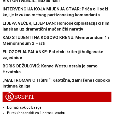
VIKTOR IVANČIĆ: Nazad naši
INTERVENCIJA KOJA MIJENJA STVAR: Priča o Hodži
koji je izvukao mrtvog partizanskog komandanta
LIJEPA VEČER, LIJEP DAN: Homoseksploatacijski film
lansiran uz dramatični mučenički narativ
KAD STUDENTI NA KOSOVO KRENU: Memorandum 1 i
Memorandum 2 – isti
FILOZOFIJA PALANKE: Estetski kriteriji huliganske
zajednice
BORIS DEŽULOVIĆ: Kanye Westu ostala je samo
Hrvatska
„MALI ROMAN O TIŠINI“: Kaotična, zamršena i duboko
intimna knjiga
R
ECEPTI
Domaći sok od bazge
Burek (bosanski) za 1 odraslu osobu