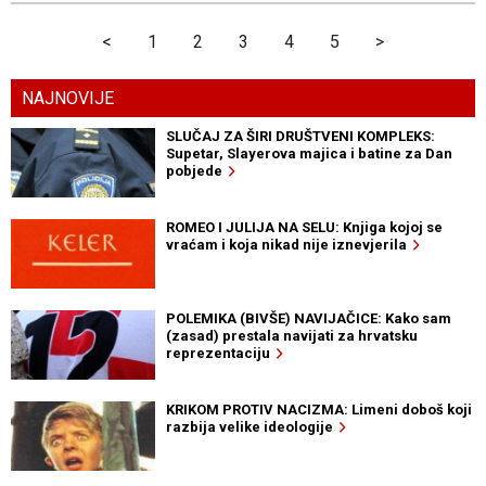
<
1
2
3
4
5
>
NAJNOVIJE
SLUČAJ ZA ŠIRI DRUŠTVENI KOMPLEKS:
Supetar, Slayerova majica i batine za Dan
pobjede
ROMEO I JULIJA NA SELU: Knjiga kojoj se
vraćam i koja nikad nije iznevjerila
POLEMIKA (BIVŠE) NAVIJAČICE: Kako sam
(zasad) prestala navijati za hrvatsku
reprezentaciju
KRIKOM PROTIV NACIZMA: Limeni doboš koji
razbija velike ideologije