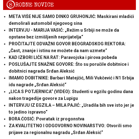
S
RODNE NOVICE
META VIŠE NIJE SAMO DINKO GRUHONJIĆ: Maskirani mladići
demolirali automobil njegovog sina
INTERVJU - MARIJA VASIĆ: „Režim u Srbiji ne može da
opstane bez izmišljenih neprijatelja“
PROČITAJTE ODVAŽNI GOVOR BEOGRADSKOG REKTORA:
„Čast, znanje i istinu ne možete da nam uzmete“
KAD IZBORI LIČE NA RAT: Paravojska i pirova pobeda
POSLUŠAJTE SNAŽNE GOVORE: Što su poručile dobitnice i
dobitnici nagrada Srđan Aleksić
IMAMO DOBITNIKE: Barbari Matejčić, Mili Vukčević i N1 Srbija
idu nagrade „Srđan Aleksić“
„LICA S POTJERNICA“ (VIDEO): Studenti u egzilu godinu dana
nakon tragedije govore za Lupigu
INTERVJU IZ EGZILA – MILA PAJIĆ: „Uradila bih sve isto jer je
to jedino ispravno“
BORA ĆOSIĆ: Povratak iz progonstva
ZA KVALITETNO I ODGOVORNO NOVINARSTVO: Otvorili smo
prijave za regionalnu nagradu „Srđan Aleksić“