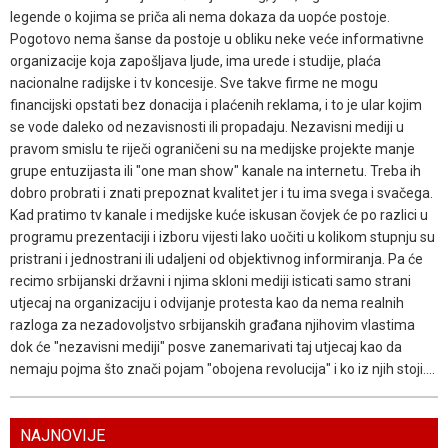
legende o kojima se priča ali nema dokaza da uopće postoje.
Pogotovo nema šanse da postoje u obliku neke veće informativne
organizacije koja zapošljava ljude, ima urede i studije, plaća
nacionalne radijske i tv koncesije. Sve takve firme ne mogu
financijski opstati bez donacija i plaćenih reklama, i to je ular kojim
se vode daleko od nezavisnosti ili propadaju. Nezavisni mediji u
pravom smislu te riječi ograničeni su na medijske projekte manje
grupe entuzijasta ili "one man show" kanale na internetu. Treba ih
dobro probrati i znati prepoznat kvalitet jer i tu ima svega i svačega.
Kad pratimo tv kanale i medijske kuće iskusan čovjek će po razlici u
programu prezentaciji i izboru vijesti lako uočiti u kolikom stupnju su
pristrani i jednostrani ili udaljeni od objektivnog informiranja. Pa će
recimo srbijanski državni i njima skloni mediji isticati samo strani
utjecaj na organizaciju i odvijanje protesta kao da nema realnih
razloga za nezadovoljstvo srbijanskih građana njihovim vlastima
dok će "nezavisni mediji" posve zanemarivati taj utjecaj kao da
nemaju pojma što znači pojam "obojena revolucija" i ko iz njih stoji....
NAJNOVIJE