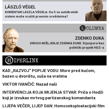
LÁSZLÓ VÉGEL
KOMENTAR LÁSZLA VÉGELA: Da li se autokratski
sistem može srušiti pravnim sredstvima?
KOLUMNA
ZDENKO DUKA
DRUGO MIŠLJENJE ZDENKA DUKE: Dijaspora kao
politički projekt HDZ-a
H
IPERLINK
KAD „RAZVOJ“ POPIJE VODU: More pred kućom,
bazen u dvorištu, suša na vratima
VIKTOR IVANČIĆ: Nazad naši
INTERVENCIJA KOJA MIJENJA STVAR: Priča o Hodži
koji je izvukao mrtvog partizanskog komandanta
LIJEPA VEČER, LIJEP DAN: Homoseksploatacijski film