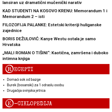
lansiran uz dramatični mučenički narativ
KAD STUDENTI NA KOSOVO KRENU: Memorandum 1 i
Memorandum 2 – isti
FILOZOFIJA PALANKE: Estetski kriteriji huliganske
zajednice
BORIS DEŽULOVIĆ: Kanye Westu ostala je samo
Hrvatska
„MALI ROMAN O TIŠINI“: Kaotična, zamršena i duboko
intimna knjiga
R
ECEPTI
Domaći sok od bazge
Burek (bosanski) za 1 odraslu osobu
Drugačija svinjska jetrica
E
-CIKLOPEDIJA