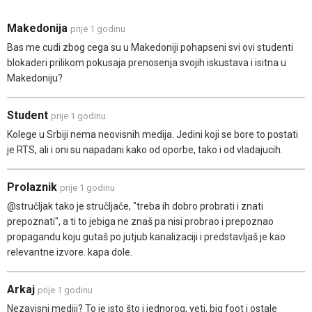
Makedonija
prije 1 godinu
Bas me cudi zbog cega su u Makedoniji pohapseni svi ovi studenti
blokaderi prilikom pokusaja prenosenja svojih iskustava i isitna u
Makedoniju?
Student
prije 1 godinu
Kolege u Srbiji nema neovisnih medija. Jedini koji se bore to postati
je RTS, ali i oni su napadani kako od oporbe, tako i od vladajucih.
Prolaznik
prije 1 godinu
@stručljak tako je stručljače, "treba ih dobro probrati i znati
prepoznati", a ti to jebiga ne znaš pa nisi probrao i prepoznao
propagandu koju gutaš po jutjub kanalizaciji i predstavljaš je kao
relevantne izvore. kapa dole.
Arkaj
prije 1 godinu
Nezavisni mediji? To je isto što i jednorog, yeti, big foot i ostale