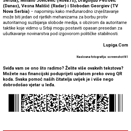
Serbia), Mihailo Jovićević (Nova.rs), Dragoljub Petrović
(Danas), Vesna Mališić (Radar) i Slobodan Georgiev (TV
Nova Serbia)
– napominju kako međunarodno izvještavanje
može biti jedan od rijetkih mehanizama za borbu protiv
autoritarnog suzbijanja slobode medija, s obzirom da autoritarne
taktike koje vidimo u Srbiji mogu postaviti opasan presedan za
ušutkavanje novinarstva pod izgovorom političke stabilnosti.
Lupiga.Com
Naslovna fotografija: screenshot N1
Sviđa vam se ono što radimo? Želite više ovakvih tekstova?
Možete nas financijski poduprijeti uplatom preko ovog QR
koda. Svaka pomoć naših čitatelja uvijek je i više nego
dobrodošao vjetar u leđa.