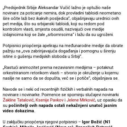
„Predsjednik Srbije Aleksandar Vučić lažno je optužio naše
novinare za poticanje nemira, dok provladini tabloidi neometano
šire očite laži bez ikakvih posljedica”, objašnjavaju urednici ovih
pet medija, što su srbijanski tabloidi, koji su redom pod
kontrolom vlasti, smjesta osudili, nazivajući ove medije
izdajnicima koji se žale „srbomrscima“ i lažu da su ugroženi.
Potpisnici priopćenja apeliraju na međunarodne medije da obrate
pažnju na „ova zabrinjavajuća događanja i pomognu u širenju
istine o gušenju medijskih sloboda u Srbiji”.
„Rastući animozitet prema nezavisnim medijima – potaknut
orkestriranom retorikom vlasti – stvorio je okruženje u kojemu
nasilje ne samo da se dopušta, već se i potiče”, objašnjava se.
Navode se i neki od recentnijih fizičkih i verbalnih napada na
novinare i novinarke. Poimence se spominju slučajevi novinarki
Žakline Tatalović
,
Ksenije Pavkov
i
Jelene Mirković
, uz opasku da
su
počinitelji ovih napada ostali nekažnjeni unatoč jasnim
video dokazima
.
U zaključku priopćenja njegovi potpisnici –
Igor Božić (N1