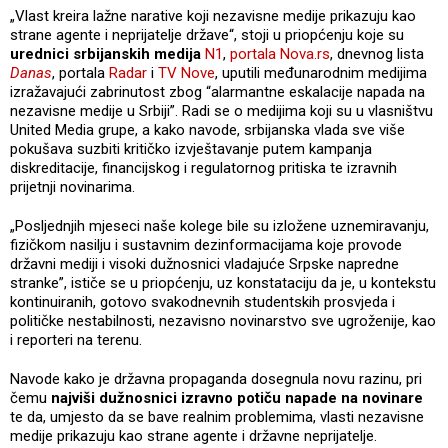
„Vlast kreira lažne narative koji nezavisne medije prikazuju kao
strane agente i neprijatelje države“, stoji u priopćenju koje su
urednici srbijanskih medija
N1
,
portala Nova.rs
, dnevnog lista
Danas
, portala
Radar
i
TV Nove
, uputili međunarodnim medijima
izražavajući zabrinutost zbog “alarmantne eskalacije napada na
nezavisne medije u Srbiji”. Radi se o medijima koji su u vlasništvu
United Media grupe, a kako navode, srbijanska vlada sve više
pokušava suzbiti kritičko izvještavanje putem kampanja
diskreditacije, financijskog i regulatornog pritiska te izravnih
prijetnji novinarima.
„Posljednjih mjeseci naše kolege bile su izložene uznemiravanju,
fizičkom nasilju i sustavnim dezinformacijama koje provode
državni mediji i visoki dužnosnici vladajuće Srpske napredne
stranke”, ističe se u priopćenju, uz konstataciju da je, u kontekstu
kontinuiranih, gotovo svakodnevnih studentskih prosvjeda i
političke nestabilnosti, nezavisno novinarstvo sve ugroženije, kao
i reporteri na terenu.
Navode kako je državna propaganda dosegnula novu razinu, pri
čemu
najviši dužnosnici izravno potiču napade na novinare
te da, umjesto da se bave realnim problemima, vlasti nezavisne
medije prikazuju kao strane agente i državne neprijatelje.