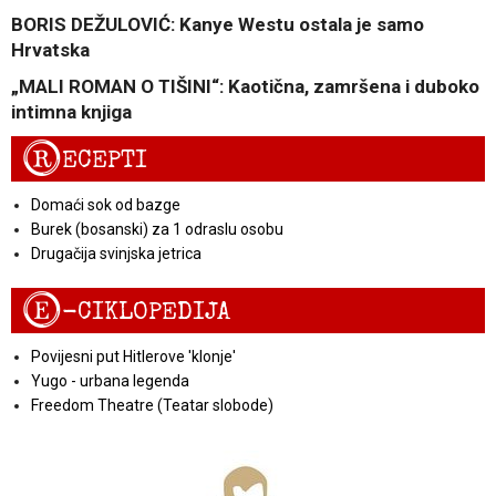
BORIS DEŽULOVIĆ: Kanye Westu ostala je samo
Hrvatska
„MALI ROMAN O TIŠINI“: Kaotična, zamršena i duboko
intimna knjiga
R
ECEPTI
Domaći sok od bazge
Burek (bosanski) za 1 odraslu osobu
Drugačija svinjska jetrica
E
-CIKLOPEDIJA
Povijesni put Hitlerove 'klonje'
Yugo - urbana legenda
Freedom Theatre (Teatar slobode)