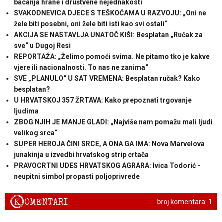
bacanja hrane i društvene nejednakosti
SVAKODNEVICA DJECE S TEŠKOĆAMA U RAZVOJU: „Oni ne
žele biti posebni, oni žele biti isti kao svi ostali“
AKCIJA SE NASTAVLJA UNATOČ KIŠI: Besplatan „Ručak za
sve“ u Dugoj Resi
REPORTAŽA: „Želimo pomoći svima. Ne pitamo tko je kakve
vjere ili nacionalnosti. To nas ne zanima“
SVE „PLANULO“ U SAT VREMENA: Besplatan ručak? Kako
besplatan?
U HRVATSKOJ 357 ŽRTAVA: Kako prepoznati trgovanje
ljudima
ZBOG NJIH JE MANJE GLADI: „Najviše nam pomažu mali ljudi
velikog srca“
SUPER HEROJA ČINI SRCE, A ONA GA IMA: Nova Marvelova
junakinja u izvedbi hrvatskog strip crtača
PRAVOCRTNI UDES HRVATSKOG AGRARA: Ivica Todorić -
neupitni simbol propasti poljoprivrede
K
OMENTARI
broj komentara:
1