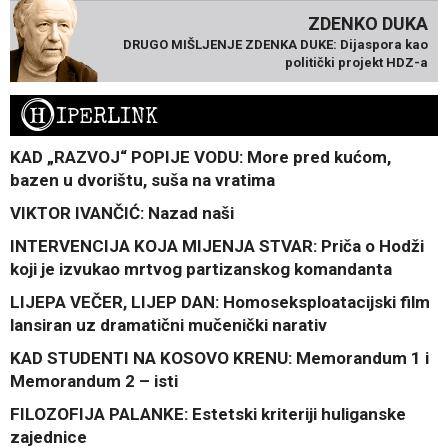
ZDENKO DUKA
DRUGO MIŠLJENJE ZDENKA DUKE: Dijaspora kao
politički projekt HDZ-a
H
IPERLINK
KAD „RAZVOJ“ POPIJE VODU: More pred kućom,
bazen u dvorištu, suša na vratima
VIKTOR IVANČIĆ: Nazad naši
INTERVENCIJA KOJA MIJENJA STVAR: Priča o Hodži
koji je izvukao mrtvog partizanskog komandanta
LIJEPA VEČER, LIJEP DAN: Homoseksploatacijski film
lansiran uz dramatični mučenički narativ
KAD STUDENTI NA KOSOVO KRENU: Memorandum 1 i
Memorandum 2 – isti
FILOZOFIJA PALANKE: Estetski kriteriji huliganske
zajednice