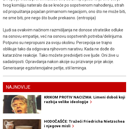
tvog komšiju nateralo da se kreće po sopstvenom nahođenju, strah
od propuštanja pojačan primarnom negacijom, ono što ne može biti,
ne sme biti, pre nego što bude prekasno. (entropija)
Ljudi sa ovakvim načinom razmišljanja ne donose strateške odluke
na osnovu empatije, već na osnovu sopstvenih potreba/delirijuma.
Potpuno su nepropusni za svoju okolinu. Percepcija se trajno
oblikuje tako da odgovara njihovom narativu. Kada ne dođe do
katarzične reakcije. Tako možete predvidjeti ove ljude. Oni žive u
sadašnjosti. Opravdanja nakon akcije su prizivanje prije akcije.
Generisanje egzistencijalne petlje, stil leminga.
NAJNOVIJE
KRIKOM PROTIV NACIZMA: Limeni doboš koji
razbija velike ideologije
HODOČAŠĆE: Tražeći Friedricha Nietzschea
i njegove misli