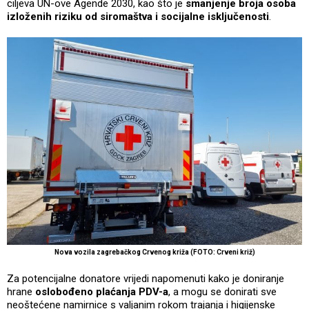
ciljeva UN-ove Agende 2030, kao što je
smanjenje broja osoba
izloženih riziku od siromaštva i socijalne isključenosti
.
Nova vozila zagrebačkog Crvenog križa (FOTO: Crveni križ)
Za potencijalne donatore vrijedi napomenuti kako je doniranje
hrane
oslobođeno plaćanja PDV-a
, a mogu se donirati sve
neoštećene namirnice s valjanim rokom trajanja i higijenske