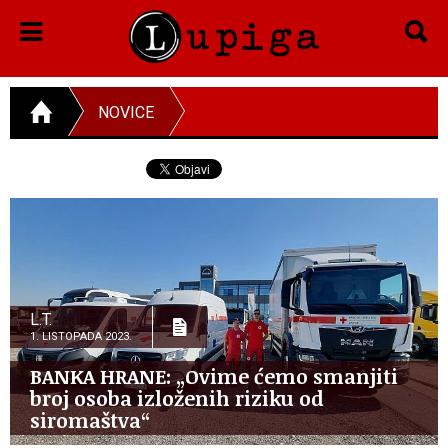
NOVICE
L.T.
1. LISTOPADA 2023.
BANKA HRANE: „Ovime ćemo smanjiti
broj osoba izloženih riziku od
siromaštva“