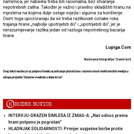
namirnica, jer nabavka treba biti racionalna, bez stvaranja
nepotrebnih zaliha. Također je važno i pravilno skladištiti hranu na
mjestima na kojima dulje ostaje svježa i sigurna za korištenje.
Osim toga upozoravaju da se treba razlikovati oznake roka
trajanja hrane „najbolje upotrijebiti do“ i „upotrijebiti do“, jer je
nerazumijevanje razlika jedan od razloga nepotrebnog bacanja
hrane.
Lupiga.Com
Naslovna fotografija: Crveni križ
Ovaj tekst nastao je uz potporu Fonda za poticanje pluralizma i raznovrsnosti elektroničkih medija u
sklopu projekta "Ustavne vrednote u doba krize"
S
RODNE NOVICE
INTERVJU-DRAŽEN ŠIMLEŠA IZ ZMAG-A: „Naš odnos prema
hrani potpuno je pogrešan“
HLADNJAK SOLIDARNOSTI: Primjer uspješne borbe protiv