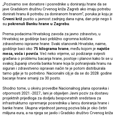
„Pozivamo sve donatore i posrednike u doniranju hrane da se
jave Gradskom društvu Crvenog križa Zagreb ako imaju potrebu
donirati hranu ili potrebu za doniranom hranom“, poruka je koju je
Crveni križ
pustio u javnost zadnjeg dana rujna, dan prije nego li
su
pokrenuli Banku hrane u Zagrebu
.
Prema podacima Hrvatskog zavoda za javno zdravstvo, u
Hrvatskoj se godišnje baci približno ogromna količina
zdravstveno ispravne hrane. Svaki stanovnik Hrvatske, naime,
godišnje baci oko
75 kilograma hrane
, među kojom je
najviše
mesa, voća i povrća
. Već neko vrijeme, uz podizanje svijesti
građana o problemu bacanja hrane, postoje i planovi kako bi se u
svakoj županiji otvorila banka hrane koja bi pohranjivala hranu na
siguran i zdravstveno ispravan način te je potom distribuirala
tamo gdje je to potrebno. Nacionalni cilj je da se do 2028. godine
bacanje hrane smanji za 30 posto.
Shodno tome, u okviru provedbe Nacionalnog plana oporavka i
otpornosti 2021.-2027., lani je objavljen Javni poziv za dostavu
projektnih prijedloga za dodjelu bespovratnih sredstava za
infrastrukturno opremanje posrednika u lancu doniranja hrane i
banke hrane. Ukupna vrijednost javnog poziva bila je oko četiri
milijuna eura, a na njega se javilo i Gradsko društvo Crvenog križa