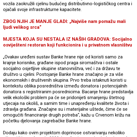
vozila zaokružili cjelinu budućeg distributivno-logističkog centra i
ojačali svoje infrastrukturne kapacitete.
ZBOG NJIH JE MANJE GLADI: „Najviše nam pomažu mali
ljudi velikog srca“
MJESTA KOJA SU NESTALA IZ NAŠIH GRADOVA: Socijalno
osviješteni restoran koji funkcionira i u privatnom vlasništvu
„Ovakav uređeni sustav Banke hrane nije od koristi samo za
krajnje korisnike, građane ispod praga siromaštva i ostale
socijalno osjetljive skupine stanovništva, već i za državu te
društvo u cjelini. Postojanje Banke hrane značajno je za više
ekonomskih i društvenih skupina. Prvo treba istaknuti koristi u
kontekstu oblika posredništva između donatora i potencijalnih
donatora s registriranim posrednicima. Bacanje hrane predstavlja
velik ekološki problem pa će se pridonijeti smanjenju štetnog
utjecaja na okoliš, a samim time i unapređenju kvalitete života i
zdravlja građana. Značajne su i materijalne uštede, čime će se
omogućiti financiranje drugih potreba“, kažu u Crvenom križu na
početku djelovanja zagrebačke Banke hrane.
Dodaju kako ovim projektom doprinose ostvarivanju nekoliko