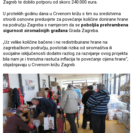
Zagreb te dobilo potporu od skoro 240.000 eura.
U proteklih godinu dana u Crvenom križu s tim su sredstvima
stvorili osnovne preduvjete za povećanje količine donirane hrane
na području Zagreba s namjerom da se
poboljša prehrambena
sigurnost siromašnijih građana
Grada Zagreba.
„Uz velike količine bačene i ne redistribuirane hrane na
zagrebačkom području, postotak rizika od siromaštva ili
socijalne isključenosti dodatni razlog za razvijanje ovog projekta
bila nam je i trenutna rastuća inflacija te povećanje cijena hrane“,
objašnjavaju u Crvenom križu Zagreb.