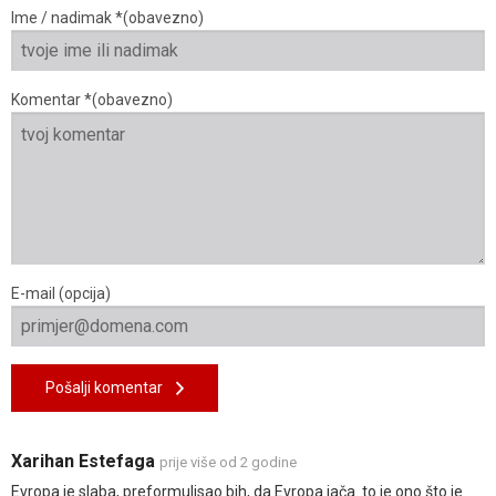
Ime / nadimak *(obavezno)
Komentar *(obavezno)
E-mail (opcija)
Pošalji komentar
Xarihan Estefaga
prije više od 2 godine
Evropa je slaba, preformulisao bih, da Evropa jača. to je ono što je