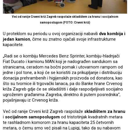
Već od ranije Crveni križ Zagreb raspolaže skladištem za hranu i socijalnom
samoposlugom (FOTO: Crveni križ)
U proteklom su periodu u ovoj organizaciji nabavili
dva kombija i
jedan kamion
, čime su znatno ojačali svoje infrastrukturne
kapacitete.
„Radi se o kombiju Mercedes Benz Sprinter, kombiju-hladnjači
Fiat Ducato i kamionu MAN koji je nadograđen sandukom sa
stranicama, ceradom na bočni pomak i utovarnom rampom od
jedne i pol tone, a koji će se koristiti za prikupljanje i distribuciju
donacija prehrambenih i higijenskih proizvoda od donatora, kao
što su tvornice ili trgovački lanaca, pa do Banke hrane Crvenog
križa Zagreb gdje će se skladištiti i dalje raspodjeljivati socijalno
ugroženim građanima Zagreba, direktno ili putem posrednika“,
pojašnjavaju iz Crvenog križa.
Već od ranije Crveni križ Zagreb raspolaže
skladištem za hranu
i
socijalnom samoposlugom
od tristotinjak kvadratnih metara
te rashladnom komorom za hranu kapaciteta 25 četvornih
metara, o čemu smo već pisali na Lupigi, tako da su nabavom