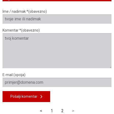
Ime / nadimak *(obavezno)
Komentar *(obavezno)
E-mail (opcija)
Pošalji komentar
<
1
2
>