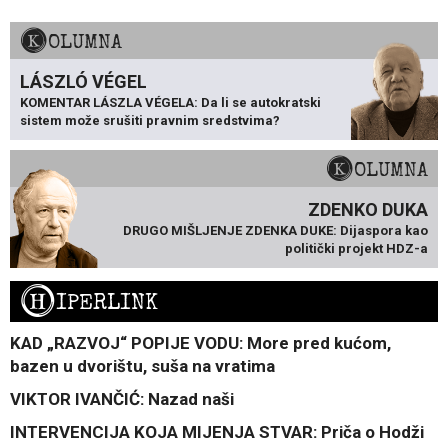
KOLUMNA
LÁSZLÓ VÉGEL
KOMENTAR LÁSZLA VÉGELA: Da li se autokratski
sistem može srušiti pravnim sredstvima?
KOLUMNA
ZDENKO DUKA
DRUGO MIŠLJENJE ZDENKA DUKE: Dijaspora kao
politički projekt HDZ-a
H
IPERLINK
KAD „RAZVOJ“ POPIJE VODU: More pred kućom,
bazen u dvorištu, suša na vratima
VIKTOR IVANČIĆ: Nazad naši
INTERVENCIJA KOJA MIJENJA STVAR: Priča o Hodži