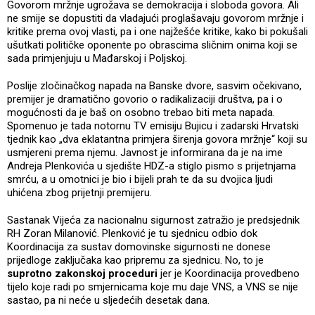
Govorom mržnje ugrožava se demokracija i sloboda govora. Ali
ne smije se dopustiti da vladajući proglašavaju govorom mržnje i
kritike prema ovoj vlasti, pa i one najžešće kritike, kako bi pokušali
ušutkati političke oponente po obrascima sličnim onima koji se
sada primjenjuju u Mađarskoj i Poljskoj.
Poslije zločinačkog napada na Banske dvore, sasvim očekivano,
premijer je dramatično govorio o radikalizaciji društva, pa i o
mogućnosti da je baš on osobno trebao biti meta napada.
Spomenuo je tada notornu TV emisiju Bujicu i zadarski Hrvatski
tjednik kao „dva eklatantna primjera širenja govora mržnje“ koji su
usmjereni prema njemu. Javnost je informirana da je na ime
Andreja Plenkovića u sjedište HDZ-a stiglo pismo s prijetnjama
smrću, a u omotnici je bio i bijeli prah te da su dvojica ljudi
uhićena zbog prijetnji premijeru.
Sastanak Vijeća za nacionalnu sigurnost zatražio je predsjednik
RH Zoran Milanović. Plenković je tu sjednicu odbio dok
Koordinacija za sustav domovinske sigurnosti ne donese
prijedloge zaključaka kao pripremu za sjednicu. No, to je
suprotno zakonskoj proceduri
jer je Koordinacija provedbeno
tijelo koje radi po smjernicama koje mu daje VNS, a VNS se nije
sastao, pa ni neće u sljedećih desetak dana.