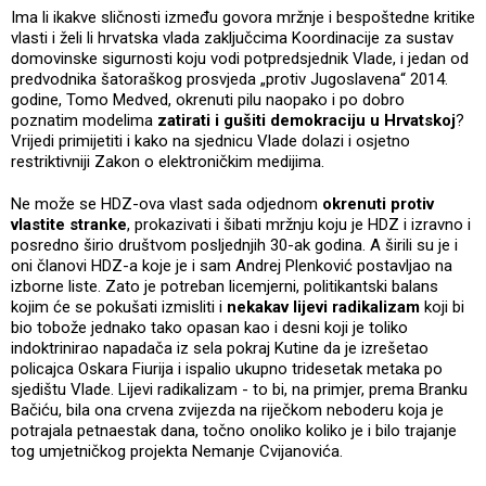
Ima li ikakve sličnosti između govora mržnje i bespoštedne kritike
vlasti i želi li hrvatska vlada zaključcima Koordinacije za sustav
domovinske sigurnosti koju vodi potpredsjednik Vlade, i jedan od
predvodnika šatoraškog prosvjeda „protiv Jugoslavena“ 2014.
godine, Tomo Medved, okrenuti pilu naopako i po dobro
poznatim modelima
zatirati i gušiti demokraciju u Hrvatskoj
?
Vrijedi primijetiti i kako na sjednicu Vlade dolazi i osjetno
restriktivniji Zakon o elektroničkim medijima.
Ne može se HDZ-ova vlast sada odjednom
okrenuti protiv
vlastite stranke
, prokazivati i šibati mržnju koju je HDZ i izravno i
posredno širio društvom posljednjih 30-ak godina. A širili su je i
oni članovi HDZ-a koje je i sam Andrej Plenković postavljao na
izborne liste. Zato je potreban licemjerni, politikantski balans
kojim će se pokušati izmisliti i
nekakav lijevi radikalizam
koji bi
bio tobože jednako tako opasan kao i desni koji je toliko
indoktrinirao napadača iz sela pokraj Kutine da je izrešetao
policajca Oskara Fiurija i ispalio ukupno tridesetak metaka po
sjedištu Vlade. Lijevi radikalizam - to bi, na primjer, prema Branku
Bačiću, bila ona crvena zvijezda na riječkom neboderu koja je
potrajala petnaestak dana, točno onoliko koliko je i bilo trajanje
tog umjetničkog projekta Nemanje Cvijanovića.