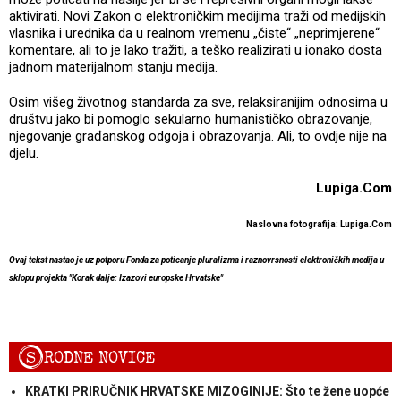
aktivirati. Novi Zakon o elektroničkim medijima traži od medijskih
vlasnika i urednika da u realnom vremenu „čiste“ „neprimjerene“
komentare, ali to je lako tražiti, a teško realizirati u ionako dosta
jadnom materijalnom stanju medija.
Osim višeg životnog standarda za sve, relaksiranijim odnosima u
društvu jako bi pomoglo sekularno humanističko obrazovanje,
njegovanje građanskog odgoja i obrazovanja. Ali, to ovdje nije na
djelu.
Lupiga.Com
Naslovna fotografija: Lupiga.Com
Ovaj tekst nastao je uz potporu Fonda za poticanje pluralizma i raznovrsnosti elektroničkih medija u
sklopu projekta "Korak dalje: Izazovi europske Hrvatske"
S
RODNE NOVICE
KRATKI PRIRUČNIK HRVATSKE MIZOGINIJE: Što te žene uopće