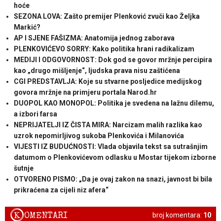
hoće
SEZONA LOVA: Zašto premijer Plenković zvuči kao Željka
Markić?
AP I SJENE FAŠIZMA: Anatomija jednog zaborava
PLENKOVIĆEVO SORRY: Kako politika hrani radikalizam
MEDIJI I ODGOVORNOST: Dok god se govor mržnje percipira
kao „drugo mišljenje“, ljudska prava nisu zaštićena
CGI PREDSTAVLJA: Koje su stvarne posljedice medijskog
govora mržnje na primjeru portala Narod.hr
DUOPOL KAO MONOPOL: Politika je svedena na lažnu dilemu,
a izbori farsa
NEPRIJATELJI IZ ČISTA MIRA: Narcizam malih razlika kao
uzrok nepomirljivog sukoba Plenkovića i Milanovića
VIJESTI IZ BUDUĆNOSTI: Vlada objavila tekst sa sutrašnjim
datumom o Plenkovićevom odlasku u Mostar tijekom izborne
šutnje
OTVORENO PISMO: „Da je ovaj zakon na snazi, javnost bi bila
prikraćena za cijeli niz afera“
K
OMENTARI
broj komentara:
10