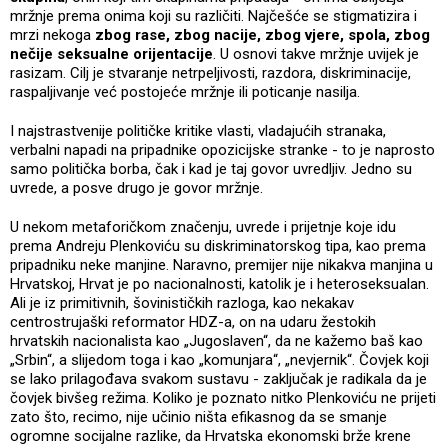
mržnje prema onima koji su različiti. Najčešće se stigmatizira i
mrzi nekoga
zbog rase, zbog nacije, zbog vjere, spola, zbog
nečije seksualne orijentacije
. U osnovi takve mržnje uvijek je
rasizam. Cilj je stvaranje netrpeljivosti, razdora, diskriminacije,
raspaljivanje već postojeće mržnje ili poticanje nasilja.
I najstrastvenije političke kritike vlasti, vladajućih stranaka,
verbalni napadi na pripadnike opozicijske stranke - to je naprosto
samo politička borba, čak i kad je taj govor uvredljiv. Jedno su
uvrede, a posve drugo je govor mržnje.
U nekom metaforičkom značenju, uvrede i prijetnje koje idu
prema Andreju Plenkoviću su diskriminatorskog tipa, kao prema
pripadniku neke manjine. Naravno, premijer nije nikakva manjina u
Hrvatskoj, Hrvat je po nacionalnosti, katolik je i heteroseksualan.
Ali je iz primitivnih, šovinističkih razloga, kao nekakav
centrostrujaški reformator HDZ-a, on na udaru žestokih
hrvatskih nacionalista kao „Jugoslaven“, da ne kažemo baš kao
„Srbin“, a slijedom toga i kao „komunjara“, „nevjernik“. Čovjek koji
se lako prilagođava svakom sustavu - zaključak je radikala da je
čovjek bivšeg režima. Koliko je poznato nitko Plenkoviću ne prijeti
zato što, recimo, nije učinio ništa efikasnog da se smanje
ogromne socijalne razlike, da Hrvatska ekonomski brže krene