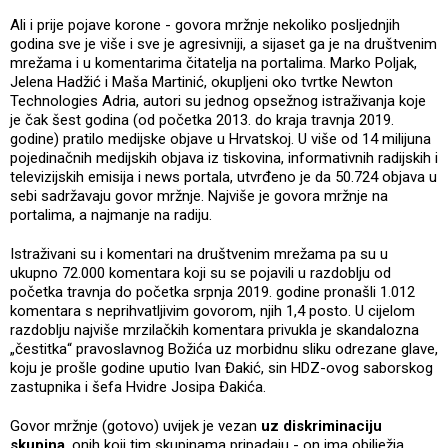
Ali i prije pojave korone - govora mržnje nekoliko posljednjih
godina sve je više i sve je agresivniji, a sijaset ga je na društvenim
mrežama i u komentarima čitatelja na portalima. Marko Poljak,
Jelena Hadžić i Maša Martinić, okupljeni oko tvrtke Newton
Technologies Adria, autori su jednog opsežnog istraživanja koje
je čak šest godina (od početka 2013. do kraja travnja 2019.
godine) pratilo medijske objave u Hrvatskoj. U više od 14 milijuna
pojedinačnih medijskih objava iz tiskovina, informativnih radijskih i
televizijskih emisija i news portala, utvrđeno je da 50.724 objava u
sebi sadržavaju govor mržnje. Najviše je govora mržnje na
portalima, a najmanje na radiju.
Istraživani su i komentari na društvenim mrežama pa su u
ukupno 72.000 komentara koji su se pojavili u razdoblju od
početka travnja do početka srpnja 2019. godine pronašli 1.012
komentara s neprihvatljivim govorom, njih 1,4 posto. U cijelom
razdoblju najviše mrzilačkih komentara privukla je skandalozna
„čestitka“ pravoslavnog Božića uz morbidnu sliku odrezane glave,
koju je prošle godine uputio Ivan Đakić, sin HDZ-ovog saborskog
zastupnika i šefa Hvidre Josipa Đakića.
Govor mržnje (gotovo) uvijek je vezan
uz diskriminaciju
skupina
, onih koji tim skupinama pripadaju - on ima obilježja