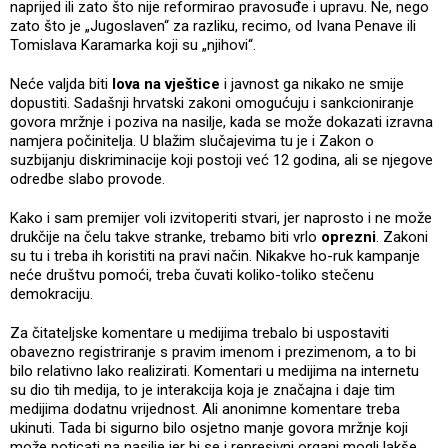
naprijed ili zato što nije reformirao pravosuđe i upravu. Ne, nego
zato što je „Jugoslaven“ za razliku, recimo, od Ivana Penave ili
Tomislava Karamarka koji su „njihovi“.
Neće valjda biti
lova na vještice
i javnost ga nikako ne smije
dopustiti. Sadašnji hrvatski zakoni omogućuju i sankcioniranje
govora mržnje i poziva na nasilje, kada se može dokazati izravna
namjera počinitelja. U blažim slučajevima tu je i Zakon o
suzbijanju diskriminacije koji postoji već 12 godina, ali se njegove
odredbe slabo provode.
Kako i sam premijer voli izvitoperiti stvari, jer naprosto i ne može
drukčije na čelu takve stranke, trebamo biti vrlo
oprezni
. Zakoni
su tu i treba ih koristiti na pravi način. Nikakve ho-ruk kampanje
neće društvu pomoći, treba čuvati koliko-toliko stečenu
demokraciju.
Za čitateljske komentare u medijima trebalo bi uspostaviti
obavezno registriranje s pravim imenom i prezimenom, a to bi
bilo relativno lako realizirati. Komentari u medijima na internetu
su dio tih medija, to je interakcija koja je značajna i daje tim
medijima dodatnu vrijednost. Ali anonimne komentare treba
ukinuti. Tada bi sigurno bilo osjetno manje govora mržnje koji
može poticati na nasilje jer bi se i represivni organi mogli lakše