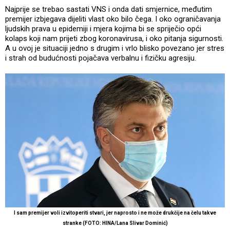
Najprije se trebao sastati VNS i onda dati smjernice, međutim
premijer izbjegava dijeliti vlast oko bilo čega. I oko ograničavanja
ljudskih prava u epidemiji i mjera kojima bi se spriječio opći
kolaps koji nam prijeti zbog koronavirusa, i oko pitanja sigurnosti.
A u ovoj je situaciji jedno s drugim i vrlo blisko povezano jer stres
i strah od budućnosti pojačava verbalnu i fizičku agresiju.
I sam premijer voli izvitoperiti stvari, jer naprosto i ne može drukčije na čelu takve
stranke (FOTO: HINA/Lana Slivar Dominić)