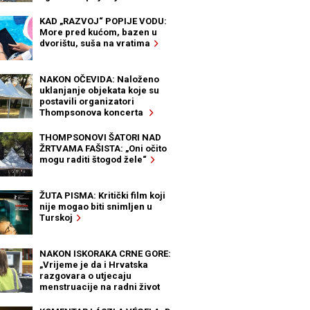
KAD „RAZVOJ“ POPIJE VODU:
More pred kućom, bazen u
dvorištu, suša na vratima
NAKON OČEVIDA: Naloženo
uklanjanje objekata koje su
postavili organizatori
Thompsonova koncerta
THOMPSONOVI ŠATORI NAD
ŽRTVAMA FAŠISTA: „Oni očito
mogu raditi štogod žele“
ŽUTA PISMA: Kritički film koji
nije mogao biti snimljen u
Turskoj
NAKON ISKORAKA CRNE GORE:
„Vrijeme je da i Hrvatska
razgovara o utjecaju
menstruacije na radni život
žena“