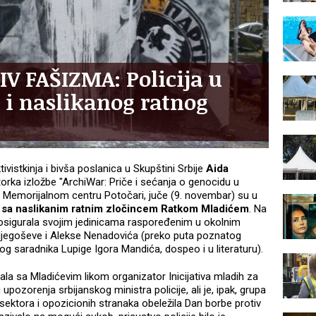
V FAŠIZMA: Policija u
e i naslikanog ratnog
vistkinja i bivša poslanica u Skupštini Srbije
Aida
torka izložbe "ArchiWar: Priče i sećanja o genocidu u
 u Memorijalnom centru Potočari, juče (9. novembar) su u
 sa naslikanim ratnim zločincem Ratkom Mladićem
. Na
no osigurala svojim jedinicama raspoređenim u okolnim
a Njegoševe i Alekse Nenadovića (preko puta poznatog
og saradnika Lupige Igora Mandića, dospeo i u literaturu).
la sa Mladićevim likom organizator Inicijativa mladih za
pozorenja srbijanskog ministra policije, ali je, ipak, grupa
og sektora i opozicionih stranaka obeležila Dan borbe protiv