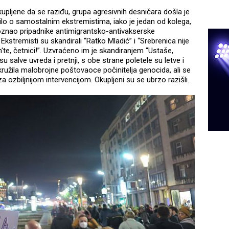
pljene da se raziđu, grupa agresivnih desničara došla je
, bilo o samostalnim ekstremistima, iako je jedan od kolega,
oznao pripadnike antimigrantsko-antivakserske
Ekstremisti su skandirali “Ratko Mladić” i “Srebrenica nije
'te, četnici!”. Uzvraćeno im je skandiranjem “Ustaše,
su salve uvreda i pretnji, s obe strane poletele su letve i
okružila malobrojne poštovaoce počinitelja genocida, ali se
 za ozbiljnijom intervencijom. Okupljeni su se ubrzo razišli.