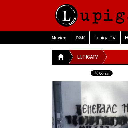
Novice
D&K
Lupiga TV
H
LUPIGATV