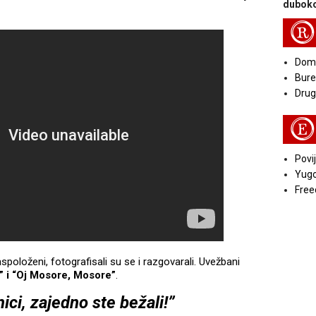
duboko
R
Doma
Bure
Druga
E
Povij
Yugo
Free
spoloženi, fotografisali su se i razgovarali. Uvežbani
” i “Oj Mosore, Mosore”
.
ici, zajedno ste bežali!”