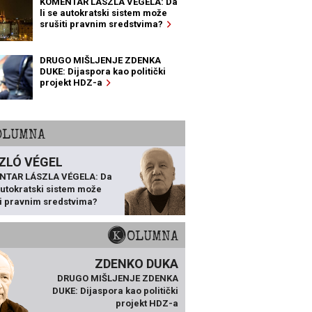
KOMENTAR LÁSZLA VÉGELA: Da
li se autokratski sistem može
srušiti pravnim sredstvima?
DRUGO MIŠLJENJE ZDENKA
DUKE: Dijaspora kao politički
projekt HDZ-a
KOLUMNA
ZLÓ VÉGEL
NTAR LÁSZLA VÉGELA: Da
 autokratski sistem može
ti pravnim sredstvima?
KOLUMNA
ZDENKO DUKA
DRUGO MIŠLJENJE ZDENKA
DUKE: Dijaspora kao politički
projekt HDZ-a