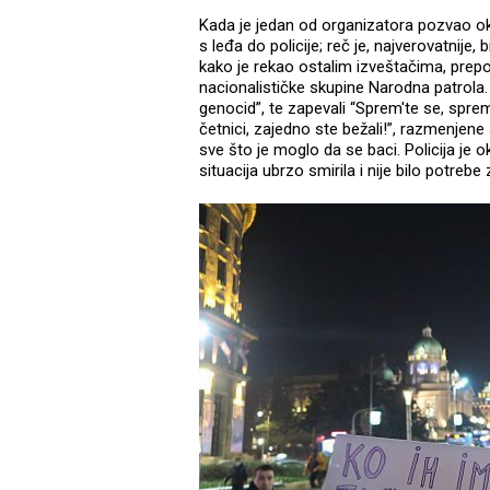
Kada je jedan od organizatora pozvao oku
s leđa do policije; reč je, najverovatnije
kako je rekao ostalim izveštačima, prep
nacionalističke skupine Narodna patrola. 
genocid”, te zapevali “Sprem'te se, sprem
četnici, zajedno ste bežali!”, razmenjene 
sve što je moglo da se baci. Policija je 
situacija ubrzo smirila i nije bilo potrebe