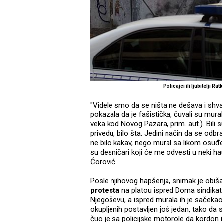
Policajci ili ljubitelji 
"Videle smo da se ništa ne dešava i shva
pokazala da je fašistička, čuvali su mura
veka kod Novog Pazara, prim. aut.). Bili s
privedu, bilo šta. Jedini način da se odbr
ne bilo kakav, nego mural sa likom osuđe
su desničari koji će me odvesti u neki haus
Ćorović.
Posle njihovog hapšenja, snimak je obi
protesta
na platou ispred Doma sindikata
Njegoševu, a ispred murala ih je sačekao 
okupljenih postavljen još jedan, tako da 
čuo je sa policijske motorole da kordon 