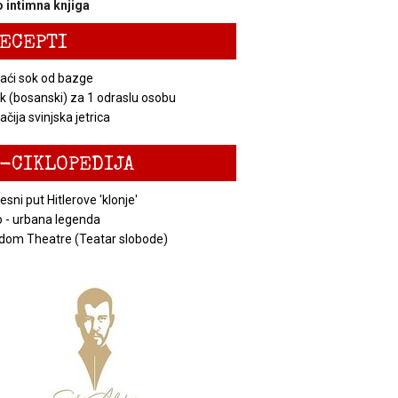
 intimna knjiga
ECEPTI
ći sok od bazge
k (bosanski) za 1 odraslu osobu
čija svinjska jetrica
-CIKLOPEDIJA
esni put Hitlerove 'klonje'
 - urbana legenda
dom Theatre (Teatar slobode)