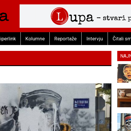
iperlink
Kolumne
Reportaže
Intervju
Čitali s
NAJ