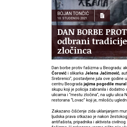
BOJAN TONČIĆ
10. STUDENOG 2021.
DAN BORBE PROTI
odbrani tradicij
zločinca
Dan borbe protiv fašizma u Beogradu: akti
Ćorović
i slikarka
Jelena Jaćimović
, au
Srebrenici", postavljene jula ove godine
centru Beograda
jajima pogodile
mural
skupu koji je policija zabranila i dodat
ulicama i “mestu zločina”, na uglu ulic
restorana “Lovac” koji je, milošću ugledn
Zakazano čišćenje zida uklanjanjem mura
ljudska prava otkazao je nakon žestokog u
antifašista, pripadnika i aktivista civiln