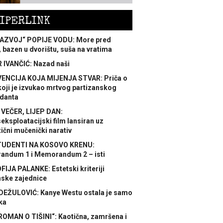
IPERLINK
AZVOJ“ POPIJE VODU: More pred
 bazen u dvorištu, suša na vratima
 IVANČIĆ: Nazad naši
ENCIJA KOJA MIJENJA STVAR: Priča o
koji je izvukao mrtvog partizanskog
danta
 VEČER, LIJEP DAN:
ksploatacijski film lansiran uz
ični mučenički narativ
TUDENTI NA KOSOVO KRENU:
ndum 1 i Memorandum 2 – isti
FIJA PALANKE: Estetski kriteriji
nske zajednice
DEŽULOVIĆ: Kanye Westu ostala je samo
ka
ROMAN O TIŠINI“: Kaotična, zamršena i