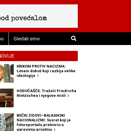
mo
Gledali smo
NOVIJE
KRIKOM PROTIV NACIZMA:
Limeni doboš koji razbija velike
ideologije
HODOČAŠĆE: Tražeći Friedricha
Nietzschea i njegove misli
BEČKI ZIDOVI–BALKANSKI
NACIONALIZMI: Susret koji je
fotoreportažu pretvorio u
agresivnu prijetnju