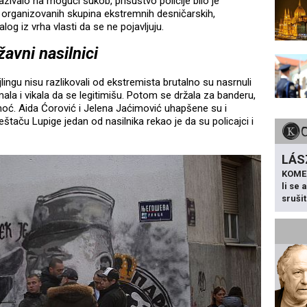
zivalo na mogući sukob, prisustvo policije bilo je
o organizovanih skupina ekstremnih desničarskih,
log iz vrha vlasti da se ne pojavljuju.
žavni nasilnici
ajlingu nisu razlikovali od ekstremista brutalno su nasrnuli
mala i vikala da se legitimišu. Potom se držala za banderu,
 pomoć. Aida Ćorović i Jelena Jaćimović uhapšene su i
eštaču Lupige jedan od nasilnika rekao je da su policajci i
LÁS
KOME
li se
sruši