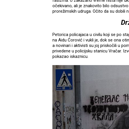
fašizma. U zakazano vreme ništa nije uka
očekivano, ali je znakovito bilo odsustv
prorežimskih udruga. Očito da su dobili na
Dr
Petorica policajaca u civilu koji se po st
na Aidu Ćorović i vukli je, dok se ona oti
a novinari i aktivisti su joj priskočili u
privedene u policijsku stanicu Vračar. Izv
pokazao iskaznicu.