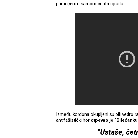
primećeni u samom centru grada.
Između kordona okupljeni su bili vedro ra
antifašistički hor
otpevao je “Bilećanku
“Ustaše, četn