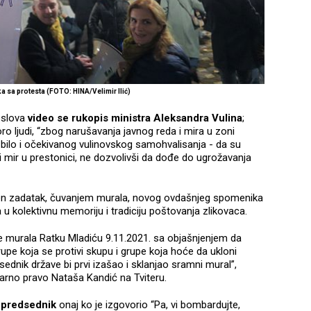
a sa protesta (FOTO: HINA/Velimir Ilić)
oslova
video se rukopis ministra Aleksandra Vulina
;
oro ljudi, “zbog narušavanja javnog reda i mira u zoni
 bilo i očekivanog vulinovskog samohvalisanja - da su
d i mir u prestonici, ne dozvolivši da dođe do ugrožavanja
vršen zadatak, čuvanjem murala, novog ovdašnjeg spomenika
a u kolektivnu memoriju i tradiciju poštovanja zlikovaca.
e murala Ratku Mladiću 9.11.2021. sa objašnjenjem da
pe koja se protivi skupu i grupe koja hoće da ukloni
sednik države bi prvi izašao i sklanjao sramni mural”,
arno pravo Nataša Kandić na Tviteru.
e
predsednik
onaj ko je izgovorio “Pa, vi bombardujte,