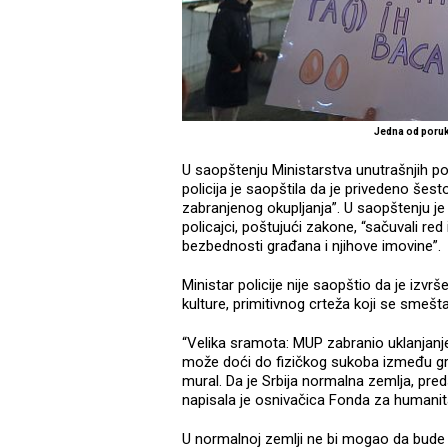
Jedna od poruk
U saopštenju Ministarstva unutrašnjih p
policija je saopštila da je privedeno šest
zabranjenog okupljanja”. U saopštenju je
policajci, poštujući zakone, “sačuvali re
bezbednosti građana i njihove imovine”.
Ministar policije nije saopštio da je iz
kulture, primitivnog crteža koji se smešt
“Velika sramota: MUP zabranio uklanjanj
može doći do fizičkog sukoba između gru
mural. Da je Srbija normalna zemlja, pred
napisala je osnivačica Fonda za humanit
U normalnoj zemlji ne bi mogao da bud