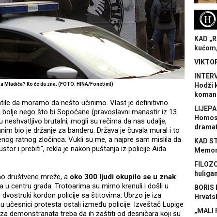
H
KAD „R
kućom,
VIKTOR
INTERV
Ratka Mladića? Ko će da zna. (FOTO: HINA/Fonet/ml)
Hodži 
koman
tile da moramo da nešto učinimo. Vlast je definitivno
LIJEPA
l bolje nego što bi Sopoćane (pravoslavni manastir iz 13.
Homose
u neshvatljivo brutalni, mogli su rečima da nas udalje,
dramat
anim bio je držanje za banderu. Država je čuvala mural i to
nog ratnog zločinca. Vukli su me, a najpre sam mislila da
KAD S
tor i prebiti", rekla je nakon puštanja iz policije Aida
Memora
FILOZO
huliga
šao društvene mreže, a
oko 300 ljudi okupilo se u znak
 u centru grada. Trotoarima su mirno krenuli i došli u
BORIS 
dvostruki kordon policije sa štitovima. Ubrzo je iza
Hrvats
su učesnici protesta ostali između policije. Izveštač Lupige
„MALI 
iza demonstranata treba da ih zaštiti od desničara koji su