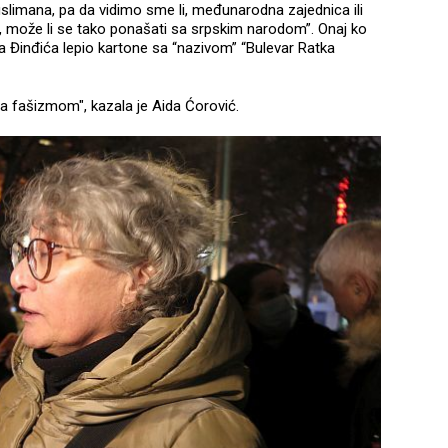
slimana, pa da vidimo sme li, međunarodna zajednica ili
je, može li se tako ponašati sa srpskim narodom”. Onaj ko
a Đinđića lepio kartone sa “nazivom” “Bulevar Ratka
a fašizmom", kazala je Aida Ćorović.