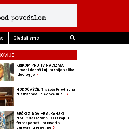
mo
Gledali smo
NOVIJE
KRIKOM PROTIV NACIZMA:
Limeni doboš koji razbija velike
ideologije
HODOČAŠĆE: Tražeći Friedricha
Nietzschea i njegove misli
BEČKI ZIDOVI–BALKANSKI
NACIONALIZMI: Susret koji je
fotoreportažu pretvorio u
agresivnu prijetnju