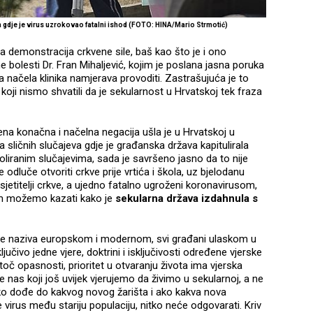
 gdje je virus uzrokovao fatalni ishod (FOTO: HINA/Mario Strmotić)
la demonstracija crkvene sile, baš kao što je i ono
vne bolesti Dr. Fran Mihaljević, kojim je poslana jasna poruka
 načela klinika namjerava provoditi. Zastrašujuća je to
 koji nismo shvatili da je sekularnost u Hrvatskoj tek fraza
jena konačna i načelna negacija ušla je u Hrvatskoj u
 sličnih slučajeva gdje je građanska država kapitulirala
oliranim slučajevima, sada je savršeno jasno da to nije
 odluče otvoriti crkve prije vrtića i škola, uz bjelodanu
sjetitelji crkve, a ujedno fatalno ugroženi koronavirusom,
vom možemo kazati kako je
sekularna država izdahnula s
 sebe naziva europskom i modernom, svi građani ulaskom u
ljučivo jedne vjere, doktrini i isključivosti određene vjerske
atoč opasnosti, prioritet u otvaranju života ima vjerska
e nas koji još uvijek vjerujemo da živimo u sekularnoj, a ne
 ako dođe do kakvog novog žarišta i ako kakva nova
irus među stariju populaciju, nitko neće odgovarati. Kriv