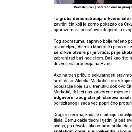
Ravnateljica u prvim redovima na prvoj 
Ta
gruba demonstracija crkvene sile
završni čin koji je zorno pokazao da Crkva
sporazumski, pokušava integrirati u svo
Tog sporazuma, zapravo bolje rečeno pok
ravnateljicu, Alemku Markotić i pitao se
z
se crkve otvore prije vrtića, prije škol
zabrani rad baš nedjeljom. Baš kao što ni
dozvoljena procesija na Hvaru.
Ako na tren priču o sekularnosti stavimo
prof. dr.sc. Alemka Markotić i oni s koji
populacije koje su u trenutku dok ovo čit
Markotić, držeći nas zatvorene mjesec i
odgovorni zbog starijih članova naših 
politiziranog i sada već poprilično protu
Drugim riječima, kada je u pitanju zdrav
tijela. Čemu dakle tjedni i tjedni (a baš s
svega, pa i života, ako imamo priliku da 
splitskom domu umirovljenika
u koji 