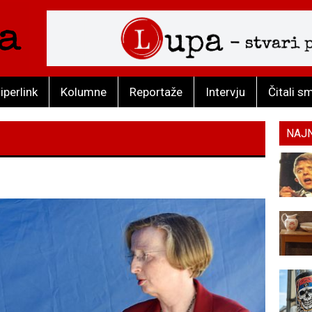
iperlink
Kolumne
Reportaže
Intervju
Čitali s
NAJ