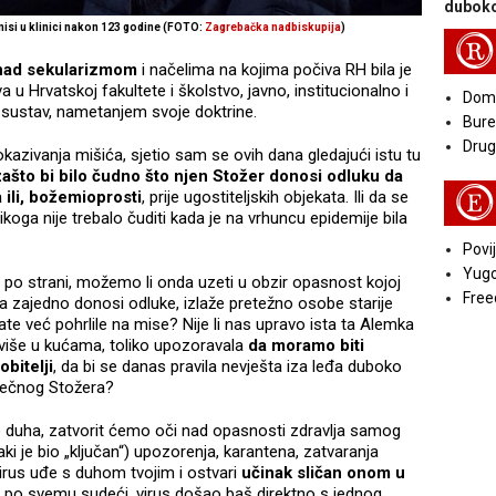
duboko
misi u klinici nakon 123 godine (FOTO:
Zagrebačka nadbiskupija
)
R
 nad sekularizmom
i načelima na kojima počiva RH bila je
 u Hrvatskoj fakultete i školstvo, javno, institucionalno i
Doma
j sustav, nametanjem svoje doktrine.
Bure
Druga
azivanja mišića, sjetio sam se ovih dana gledajući istu tu
ašto bi bilo čudno što njen Stožer donosi odluku da
E
a ili, božemioprosti
, prije ugostiteljskih objekata. Ili da se
koga nije trebalo čuditi kada je na vrhuncu epidemije bila
Povij
Yugo
 po strani, možemo li onda uzeti u obzir opasnost kojoj
Free
ma zajedno donosi odluke, izlaže pretežno osobe starije
ate već pohrlile na mise? Nije li nas upravo ista ta Alemka
 više u kućama, toliko upozoravala
da moramo biti
obitelji
, da bi se danas pravila nevješta iza leđa duboko
rječnog Stožera?
lje duha, zatvorit ćemo oči nad opasnosti zdravlja samog
vaki je bio „ključan“) upozorenja, karantena, zatvaranja
virus uđe s duhom tvojim i ostvari
učinak sličan onom u
je, po svemu sudeći, virus došao baš direktno s jednog