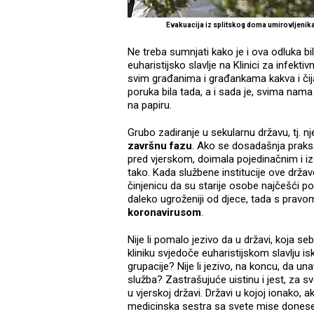
Evakuacija iz splitskog doma umirovljenika
Ne treba sumnjati kako je i ova odluka bi
euharistijsko slavlje na Klinici za infekti
svim građanima i građankama kakva i čija
poruka bila tada, a i sada je, svima nama
na papiru.
Grubo zadiranje u sekularnu državu, tj. n
završnu fazu
. Ako se dosadašnja praksa
pred vjerskom, doimala pojedinačnim i iz
tako. Kada službene institucije ove države
činjenicu da su starije osobe najčešći po
daleko ugroženiji od djece, tada s pra
koronavirusom
.
Nije li pomalo jezivo da u državi, koja
kliniku svjedoče euharistijskom slavlju isk
grupacije? Nije li jezivo, na koncu, da un
služba? Zastrašujuće uistinu i jest, za sv
u vjerskoj državi. Državi u kojoj ionako,
medicinska sestra sa svete mise donese v