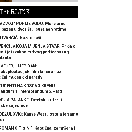
IPERLINK
AZVOJ“ POPIJE VODU: More pred
 bazen u dvorištu, suša na vratima
 IVANČIĆ: Nazad naši
ENCIJA KOJA MIJENJA STVAR: Priča o
koji je izvukao mrtvog partizanskog
danta
 VEČER, LIJEP DAN:
ksploatacijski film lansiran uz
ični mučenički narativ
TUDENTI NA KOSOVO KRENU:
ndum 1 i Memorandum 2 – isti
FIJA PALANKE: Estetski kriteriji
nske zajednice
DEŽULOVIĆ: Kanye Westu ostala je samo
ka
ROMAN O TIŠINI“: Kaotična, zamršena i