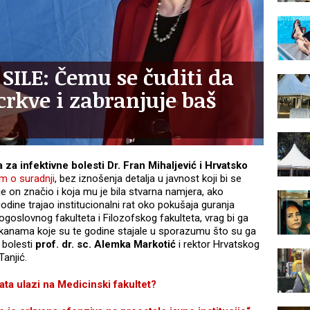
ILE: Čemu se čuditi da
crkve i zabranjuje baš
a za infektivne bolesti Dr. Fran Mihaljević i Hrvatsko
m o suradnji
, bez iznošenja detalja u javnost koji bi se
je on značio i koja mu je bila stvarna namjera, ako
odine trajao institucionalni rat oko pokušaja guranja
oslovnog fakulteta i Filozofskog fakulteta, vrag bi ga
anama koje su te godine stajale u sporazumu što su ga
e bolesti
prof. dr. sc. Alemka Markotić
i rektor Hrvatskog
Tanjić.
a ulazi na Medicinski fakultet?