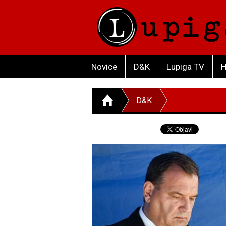
Novice
D&K
Lupiga TV
H
D&K