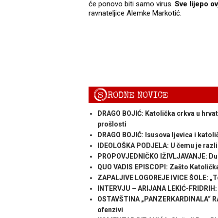
će ponovo biti samo virus.
Sve lijepo o
ravnateljice Alemke Markotić.
S
RODNE NOVICE
DRAGO BOJIĆ: Katolička crkva u hrvats
prošlosti
DRAGO BOJIĆ: ​Isusova ljevica i katol
IDEOLOŠKA PODJELA: U čemu je razlika
PROPOVJEDNIČKO IŽIVLJAVANJE: Duho
QUO VADIS EPISCOPI: Zašto Katolička C
ZAPALJIVE LOGOREJE IVICE ŠOLE: „To
INTERVJU – ARIJANA LEKIĆ-FRIDRIH: „
OSTAVŠTINA „PANZERKARDINALA“ RATZ
ofenzivi