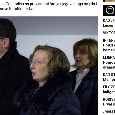
da Gospodinu na providnosti što je njegova noga stupila i
H
lanove Katoličke crkve.
KAD „R
kućom,
VIKTOR
INTERV
Hodži 
koman
LIJEPA
Homose
dramat
KAD S
Memora
FILOZO
huliga
BORIS 
Hrvats
„MALI 