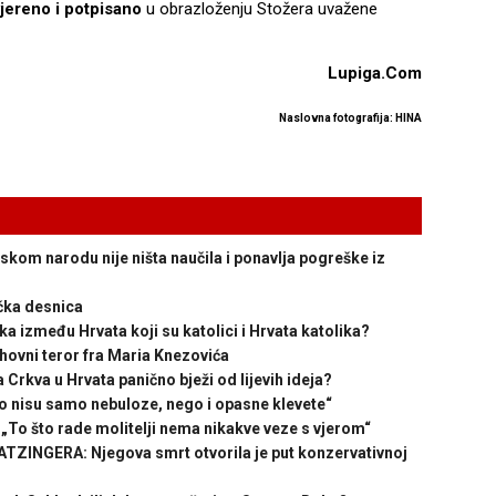
vjereno i potpisano
u obrazloženju Stožera uvažene
Lupiga.Com
Naslovna fotografija: HINA
kom narodu nije ništa naučila i ponavlja pogreške iz
ička desnica
 između Hrvata koji su katolici i Hrvata katolika?
vni teror fra Maria Knezovića
rkva u Hrvata panično bježi od lijevih ideja?
 nisu samo nebuloze, nego i opasne klevete“
To što rade molitelji nema nikakve veze s vjerom“
INGERA: Njegova smrt otvorila je put konzervativnoj