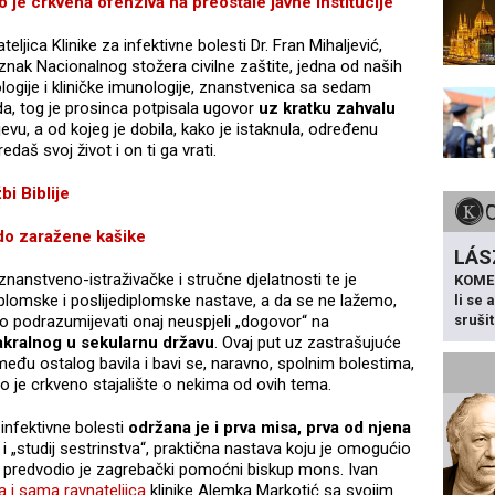
 crkvena ofenziva na preostale javne institucije“
ljica Klinike za infektivne bolesti Dr. Fran Mihaljević,
nak Nacionalnog stožera civilne zaštite, jedna od naših
logije i kliničke imunologije, znanstvenica sa sedam
a, tog je prosinca potpisala ugovor
uz kratku zahvalu
evu, a od kojeg je dobila, kako je istaknula, određenu
daš svoj život i on ti ga vrati.
i Biblije
o zaražene kašike
LÁS
anstveno-istraživačke i stručne djelatnosti te je
KOME
lomske i poslijediplomske nastave, a da se ne lažemo,
li se
sruši
ao podrazumijevati onaj neuspjeli „dogovor“ na
kralnog u sekularnu državu
. Ovaj put uz zastrašujuće
 između ostalog bavila i bavi se, naravno, spolnim bolestima,
to je crkveno stajalište o nekima od ovih tema.
infektivne bolesti
održana je i prva misa, prva od njena
e i „studij sestrinstva“, praktična nastava koju je omogućio
je predvodio je zagrebački pomoćni biskup mons. Ivan
 i sama ravnateljica
klinike Alemka Markotić sa svojim