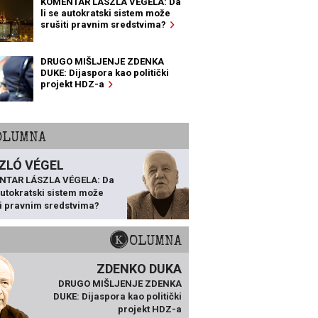
KOMENTAR LÁSZLA VÉGELA: Da
li se autokratski sistem može
srušiti pravnim sredstvima?
DRUGO MIŠLJENJE ZDENKA
DUKE: Dijaspora kao politički
projekt HDZ-a
KOLUMNA
ZLÓ VÉGEL
NTAR LÁSZLA VÉGELA: Da
 autokratski sistem može
ti pravnim sredstvima?
KOLUMNA
ZDENKO DUKA
DRUGO MIŠLJENJE ZDENKA
DUKE: Dijaspora kao politički
projekt HDZ-a