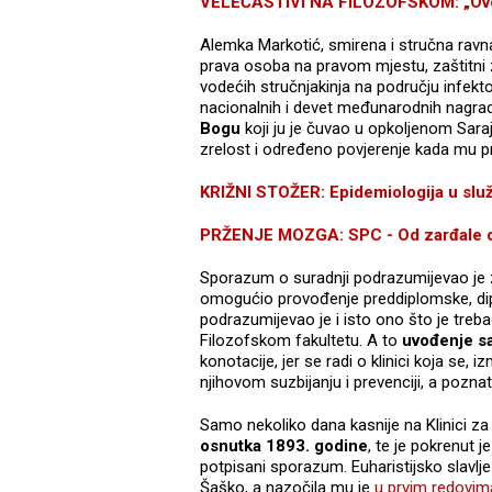
VELEČASTIVI NA FILOZOFSKOM: „Ovo je
Alemka Markotić, smirena i stručna ravnate
prava osoba na pravom mjestu, zaštitni z
vodećih stručnjakinja na području infekto
nacionalnih i devet međunarodnih nagrad
Bogu
koji ju je čuvao u opkoljenom Saraj
zrelost i određeno povjerenje kada mu pre
KRIŽNI STOŽER: Epidemiologija u služb
PRŽENJE MOZGA: SPC - Od zarđale d
Sporazum o suradnji podrazumijevao je zn
omogućio provođenje preddiplomske, dip
podrazumijevao je i isto ono što je treb
Filozofskom fakultetu. A to
uvođenje sa
konotacije, jer se radi o klinici koja se,
njihovom suzbijanju i prevenciji, a pozna
Samo nekoliko dana kasnije na Klinici za 
osnutka 1893. godine
, te je pokrenut j
potpisani sporazum. Euharistijsko slavl
Šaško, a nazočila mu je
u prvim redovima