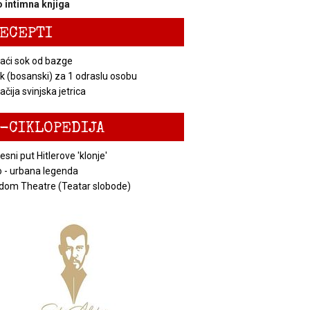
 intimna knjiga
ECEPTI
ći sok od bazge
k (bosanski) za 1 odraslu osobu
čija svinjska jetrica
-CIKLOPEDIJA
esni put Hitlerove 'klonje'
 - urbana legenda
dom Theatre (Teatar slobode)