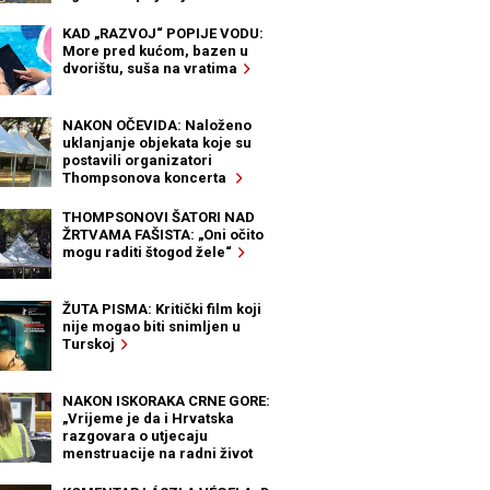
KAD „RAZVOJ“ POPIJE VODU:
More pred kućom, bazen u
dvorištu, suša na vratima
NAKON OČEVIDA: Naloženo
uklanjanje objekata koje su
postavili organizatori
Thompsonova koncerta
THOMPSONOVI ŠATORI NAD
ŽRTVAMA FAŠISTA: „Oni očito
mogu raditi štogod žele“
ŽUTA PISMA: Kritički film koji
nije mogao biti snimljen u
Turskoj
NAKON ISKORAKA CRNE GORE:
„Vrijeme je da i Hrvatska
razgovara o utjecaju
menstruacije na radni život
žena“