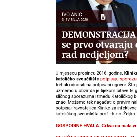
IVO ANIĆ
3. SVIBNJA 2020.
DEMONSTRACIJA S
se prvo otvaraju 
rad nedjeljom?
U mjesecu prosincu 2016. godine,
Klinik
katoličko sveučilište
potpisuju sporazu
trebali odnositi na potpisani ugovor. Što 
uzmemo u obzir da je tijekom čitave te g
sličnog sporazuma između Katoličkog bog
znao. Možemo tek nagađati o pravim nak
potpisali ravnateljica Klinike za infektivn
katoličkog sveučilišta prof. dr. sc. Željko 
GOSPODINE HVALA: Crkva na mala vrat