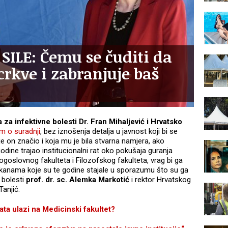
ILE: Čemu se čuditi da
crkve i zabranjuje baš
a za infektivne bolesti Dr. Fran Mihaljević i Hrvatsko
m o suradnji
, bez iznošenja detalja u javnost koji bi se
je on značio i koja mu je bila stvarna namjera, ako
odine trajao institucionalni rat oko pokušaja guranja
oslovnog fakulteta i Filozofskog fakulteta, vrag bi ga
anama koje su te godine stajale u sporazumu što su ga
e bolesti
prof. dr. sc. Alemka Markotić
i rektor Hrvatskog
Tanjić.
a ulazi na Medicinski fakultet?