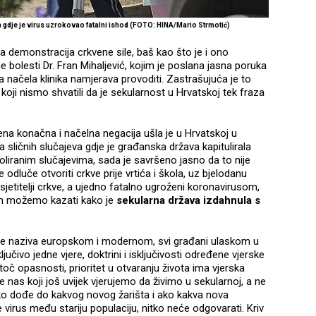
 gdje je virus uzrokovao fatalni ishod (FOTO: HINA/Mario Strmotić)
la demonstracija crkvene sile, baš kao što je i ono
vne bolesti Dr. Fran Mihaljević, kojim je poslana jasna poruka
 načela klinika namjerava provoditi. Zastrašujuća je to
 koji nismo shvatili da je sekularnost u Hrvatskoj tek fraza
jena konačna i načelna negacija ušla je u Hrvatskoj u
 sličnih slučajeva gdje je građanska država kapitulirala
oliranim slučajevima, sada je savršeno jasno da to nije
 odluče otvoriti crkve prije vrtića i škola, uz bjelodanu
sjetitelji crkve, a ujedno fatalno ugroženi koronavirusom,
vom možemo kazati kako je
sekularna država izdahnula s
 sebe naziva europskom i modernom, svi građani ulaskom u
ljučivo jedne vjere, doktrini i isključivosti određene vjerske
atoč opasnosti, prioritet u otvaranju života ima vjerska
e nas koji još uvijek vjerujemo da živimo u sekularnoj, a ne
 ako dođe do kakvog novog žarišta i ako kakva nova
irus među stariju populaciju, nitko neće odgovarati. Kriv