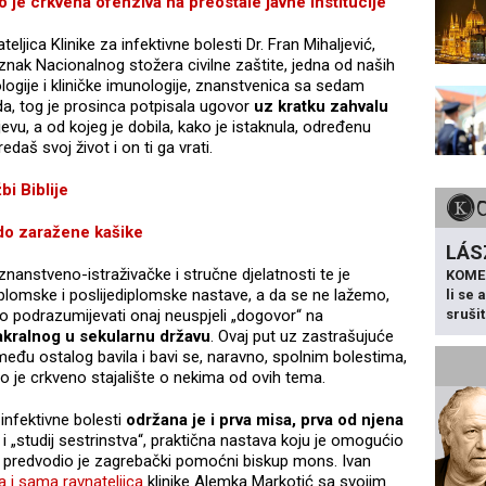
 crkvena ofenziva na preostale javne institucije“
ljica Klinike za infektivne bolesti Dr. Fran Mihaljević,
nak Nacionalnog stožera civilne zaštite, jedna od naših
logije i kliničke imunologije, znanstvenica sa sedam
a, tog je prosinca potpisala ugovor
uz kratku zahvalu
evu, a od kojeg je dobila, kako je istaknula, određenu
daš svoj život i on ti ga vrati.
i Biblije
o zaražene kašike
LÁS
anstveno-istraživačke i stručne djelatnosti te je
KOME
lomske i poslijediplomske nastave, a da se ne lažemo,
li se
sruši
ao podrazumijevati onaj neuspjeli „dogovor“ na
kralnog u sekularnu državu
. Ovaj put uz zastrašujuće
 između ostalog bavila i bavi se, naravno, spolnim bolestima,
to je crkveno stajalište o nekima od ovih tema.
infektivne bolesti
održana je i prva misa, prva od njena
e i „studij sestrinstva“, praktična nastava koju je omogućio
je predvodio je zagrebački pomoćni biskup mons. Ivan
 i sama ravnateljica
klinike Alemka Markotić sa svojim