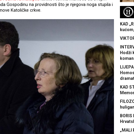
da Gospodinu na providnosti što je njegova noga stupila i
H
lanove Katoličke crkve.
KAD „R
kućom,
VIKTOR
INTERV
Hodži 
koman
LIJEPA
Homose
dramat
KAD S
Memora
FILOZO
huliga
BORIS 
Hrvats
„MALI 