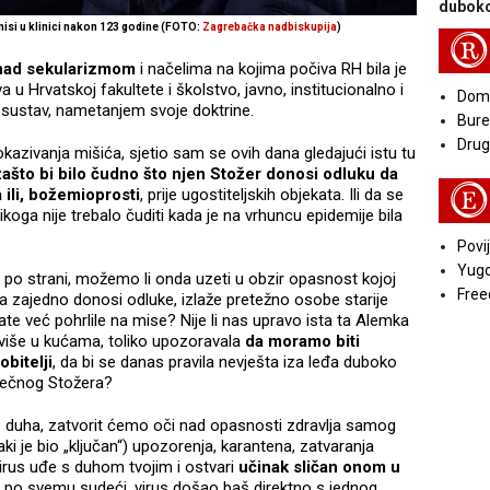
duboko
misi u klinici nakon 123 godine (FOTO:
Zagrebačka nadbiskupija
)
R
 nad sekularizmom
i načelima na kojima počiva RH bila je
 u Hrvatskoj fakultete i školstvo, javno, institucionalno i
Doma
j sustav, nametanjem svoje doktrine.
Bure
Druga
azivanja mišića, sjetio sam se ovih dana gledajući istu tu
ašto bi bilo čudno što njen Stožer donosi odluku da
E
a ili, božemioprosti
, prije ugostiteljskih objekata. Ili da se
koga nije trebalo čuditi kada je na vrhuncu epidemije bila
Povij
Yugo
 po strani, možemo li onda uzeti u obzir opasnost kojoj
Free
ma zajedno donosi odluke, izlaže pretežno osobe starije
ate već pohrlile na mise? Nije li nas upravo ista ta Alemka
 više u kućama, toliko upozoravala
da moramo biti
obitelji
, da bi se danas pravila nevješta iza leđa duboko
rječnog Stožera?
lje duha, zatvorit ćemo oči nad opasnosti zdravlja samog
vaki je bio „ključan“) upozorenja, karantena, zatvaranja
virus uđe s duhom tvojim i ostvari
učinak sličan onom u
je, po svemu sudeći, virus došao baš direktno s jednog