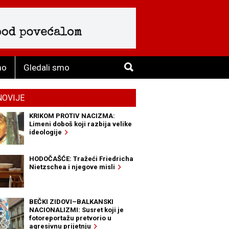
mo
Gledali smo
NOVIJE
KRIKOM PROTIV NACIZMA:
Limeni doboš koji razbija velike
ideologije
HODOČAŠĆE: Tražeći Friedricha
Nietzschea i njegove misli
BEČKI ZIDOVI–BALKANSKI
NACIONALIZMI: Susret koji je
fotoreportažu pretvorio u
agresivnu prijetnju