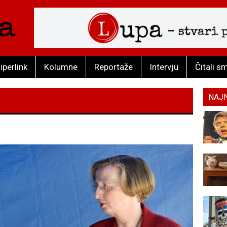
iperlink
Kolumne
Reportaže
Intervju
Čitali s
NAJ