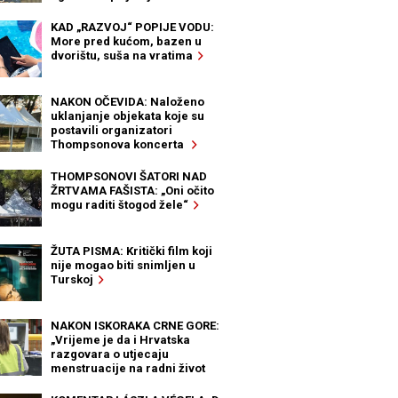
KAD „RAZVOJ“ POPIJE VODU:
More pred kućom, bazen u
dvorištu, suša na vratima
NAKON OČEVIDA: Naloženo
uklanjanje objekata koje su
postavili organizatori
Thompsonova koncerta
THOMPSONOVI ŠATORI NAD
ŽRTVAMA FAŠISTA: „Oni očito
mogu raditi štogod žele“
ŽUTA PISMA: Kritički film koji
nije mogao biti snimljen u
Turskoj
NAKON ISKORAKA CRNE GORE:
„Vrijeme je da i Hrvatska
razgovara o utjecaju
menstruacije na radni život
žena“