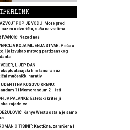
IPERLINK
AZVOJ“ POPIJE VODU: More pred
 bazen u dvorištu, suša na vratima
 IVANČIĆ: Nazad naši
ENCIJA KOJA MIJENJA STVAR: Priča o
koji je izvukao mrtvog partizanskog
danta
 VEČER, LIJEP DAN:
ksploatacijski film lansiran uz
ični mučenički narativ
TUDENTI NA KOSOVO KRENU:
ndum 1 i Memorandum 2 – isti
FIJA PALANKE: Estetski kriteriji
nske zajednice
DEŽULOVIĆ: Kanye Westu ostala je samo
ka
ROMAN O TIŠINI“: Kaotična, zamršena i