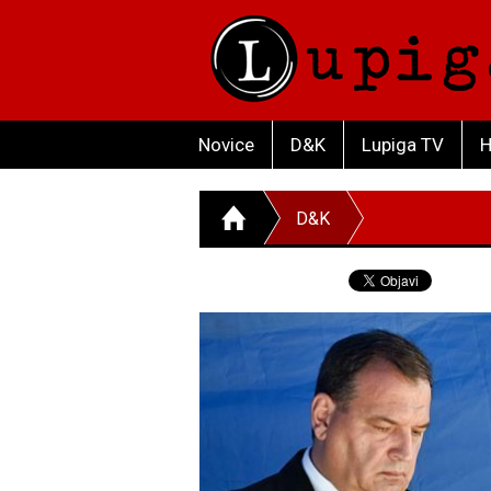
Novice
D&K
Lupiga TV
H
D&K