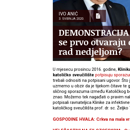
IVO ANIĆ
3. SVIBNJA 2020.
DEMONSTRACIJA S
se prvo otvaraju 
rad nedjeljom?
U mjesecu prosincu 2016. godine,
Klinik
katoličko sveučilište
potpisuju sporazu
trebali odnositi na potpisani ugovor. Što 
uzmemo u obzir da je tijekom čitave te g
sličnog sporazuma između Katoličkog bog
znao. Možemo tek nagađati o pravim nak
potpisali ravnateljica Klinike za infektivn
katoličkog sveučilišta prof. dr. sc. Željko 
GOSPODINE HVALA: Crkva na mala vrat