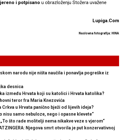
vjereno i potpisano
u obrazloženju Stožera uvažene
Lupiga.Com
Naslovna fotografija: HINA
kom narodu nije ništa naučila i ponavlja pogreške iz
ička desnica
 između Hrvata koji su katolici i Hrvata katolika?
vni teror fra Maria Knezovića
rkva u Hrvata panično bježi od lijevih ideja?
 nisu samo nebuloze, nego i opasne klevete“
To što rade molitelji nema nikakve veze s vjerom“
INGERA: Njegova smrt otvorila je put konzervativnoj