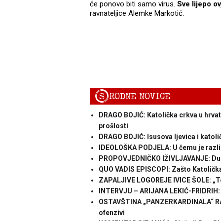
će ponovo biti samo virus.
Sve lijepo o
ravnateljice Alemke Markotić.
S
RODNE NOVICE
DRAGO BOJIĆ: Katolička crkva u hrvats
prošlosti
DRAGO BOJIĆ: ​Isusova ljevica i katol
IDEOLOŠKA PODJELA: U čemu je razlika
PROPOVJEDNIČKO IŽIVLJAVANJE: Duho
QUO VADIS EPISCOPI: Zašto Katolička C
ZAPALJIVE LOGOREJE IVICE ŠOLE: „To
INTERVJU – ARIJANA LEKIĆ-FRIDRIH: „
OSTAVŠTINA „PANZERKARDINALA“ RATZ
ofenzivi