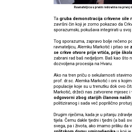
Ravnateljica u prvim redovima na prvoj 
Ta
gruba demonstracija crkvene sile
završni čin koji je zorno pokazao da Crkva
sporazumski, pokušava integrirati u svo
Tog sporazuma, zapravo bolje rečeno pok
ravnateljicu, Alemku Markotić i pitao se
z
se crkve otvore prije vrtića, prije škol
zabrani rad baš nedjeljom. Baš kao što ni
dozvoljena procesija na Hvaru.
Ako na tren priču o sekularnosti stavimo
prof. dr.sc. Alemka Markotić i oni s koji
populacije koje su u trenutku dok ovo čit
Markotić, držeći nas zatvorene mjesec i
odgovorni zbog starijih članova naših 
politiziranog i sada već poprilično protu
Drugim riječima, kada je u pitanju zdrav
tijela. Čemu dakle tjedni i tjedni (a baš s
svega, pa i života, ako imamo priliku da 
splitskom domu umirovljenika
u koji 