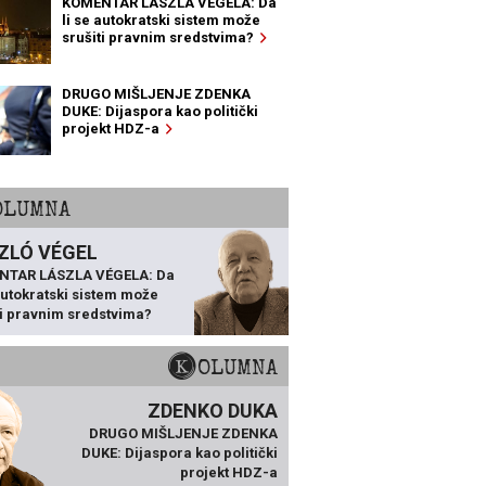
KOMENTAR LÁSZLA VÉGELA: Da
li se autokratski sistem može
srušiti pravnim sredstvima?
DRUGO MIŠLJENJE ZDENKA
DUKE: Dijaspora kao politički
projekt HDZ-a
KOLUMNA
ZLÓ VÉGEL
NTAR LÁSZLA VÉGELA: Da
 autokratski sistem može
ti pravnim sredstvima?
KOLUMNA
ZDENKO DUKA
DRUGO MIŠLJENJE ZDENKA
DUKE: Dijaspora kao politički
projekt HDZ-a