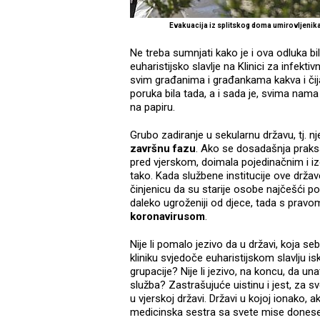
Evakuacija iz splitskog doma umirovljenika
Ne treba sumnjati kako je i ova odluka bi
euharistijsko slavlje na Klinici za infekti
svim građanima i građankama kakva i čija
poruka bila tada, a i sada je, svima nama
na papiru.
Grubo zadiranje u sekularnu državu, tj. n
završnu fazu
. Ako se dosadašnja praksa
pred vjerskom, doimala pojedinačnim i iz
tako. Kada službene institucije ove države
činjenicu da su starije osobe najčešći po
daleko ugroženiji od djece, tada s pra
koronavirusom
.
Nije li pomalo jezivo da u državi, koja
kliniku svjedoče euharistijskom slavlju isk
grupacije? Nije li jezivo, na koncu, da un
služba? Zastrašujuće uistinu i jest, za sv
u vjerskoj državi. Državi u kojoj ionako,
medicinska sestra sa svete mise donese v