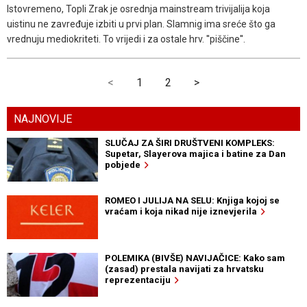
Istovremeno, Topli Zrak je osrednja mainstream trivijalija koja
uistinu ne zavređuje izbiti u prvi plan. Slamnig ima sreće što ga
vrednuju mediokriteti. To vrijedi i za ostale hrv. ''piščine''.
<
1
2
>
NAJNOVIJE
SLUČAJ ZA ŠIRI DRUŠTVENI KOMPLEKS:
Supetar, Slayerova majica i batine za Dan
pobjede
ROMEO I JULIJA NA SELU: Knjiga kojoj se
vraćam i koja nikad nije iznevjerila
POLEMIKA (BIVŠE) NAVIJAČICE: Kako sam
(zasad) prestala navijati za hrvatsku
reprezentaciju