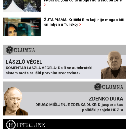
FAŠISTA: „Oni očito mogu raditi štogod žele“
ŽUTA PISMA: Kritički film koji nije mogao biti
snimljen u Turskoj
KOLUMNA
LÁSZLÓ VÉGEL
KOMENTAR LÁSZLA VÉGELA: Da li se autokratski
sistem može srušiti pravnim sredstvima?
KOLUMNA
ZDENKO DUKA
DRUGO MIŠLJENJE ZDENKA DUKE: Dijaspora kao
politički projekt HDZ-a
H
IPERLINK