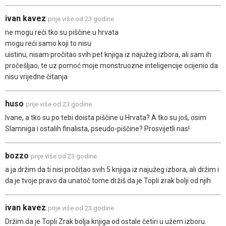
ivan kavez
prije više od 23 godine
ne mogu reći tko su piščine u hrvata
mogu reći samo koji to nisu
uistinu, nisam pročitao svih pet knjiga iz najužeg izbora, ali sam ih
pročešljao, te uz pomoć moje monstruozne inteligencije ocijenio da
nisu vrijedne čitanja
huso
prije više od 23 godine
Ivane, a tko su po tebi doista piščine u Hrvata? A tko su još, osim
Slamniga i ostalih finalista, pseudo-piščine? Prosvijetli nas!
bozzo
prije više od 23 godine
a ja držim da ti nisi pročitao svih 5 knjiga iz najužeg izbora, ali držim i
da je tvoje pravo da unatoč tome držiš da je Topli zrak bolji od njih
ivan kavez
prije više od 23 godine
Držim da je Topli Zrak bolja knjiga od ostale četiri u užem izboru.