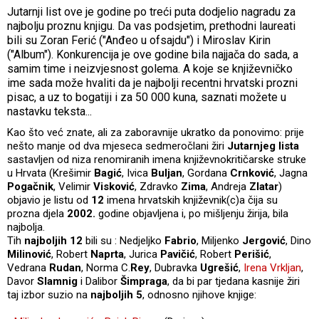
Jutarnji list ove je godine po treći puta dodjelio nagradu za
najbolju proznu knjigu. Da vas podsjetim, prethodni laureati
bili su Zoran Ferić ("Anđeo u ofsajdu") i Miroslav Kirin
("Album"). Konkurencija je ove godine bila najjača do sada, a
samim time i neizvjesnost golema. A koje se književničko
ime sada može hvaliti da je najbolji recentni hrvatski prozni
pisac, a uz to bogatiji i za 50 000 kuna, saznati možete u
nastavku teksta...
Kao što već znate, ali za zaboravnije ukratko da ponovimo: prije
nešto manje od dva mjeseca sedmeročlani žiri
Jutarnjeg lista
sastavljen od niza renomiranih imena književnokritičarske struke
u Hrvata (Krešimir
Bagić
, Ivica
Buljan
, Gordana
Crnković
, Jagna
Pogačnik
, Velimir
Visković
, Zdravko
Zima
, Andreja
Zlatar
)
objavio je listu od
12
imena hrvatskih književnik(c)a čija su
prozna djela
2002.
godine objavljena i, po mišljenju žirija, bila
najbolja.
Tih
najboljih 12
bili su : Nedjeljko
Fabrio
, Miljenko
Jergović
, Dino
Milinović
, Robert
Naprta
, Jurica
Pavičić
, Robert
Perišić
,
Vedrana
Rudan
, Norma C.
Rey
, Dubravka
Ugrešić
,
Irena Vrkljan
,
Davor
Slamnig
i Dalibor
Šimpraga
, da bi par tjedana kasnije žiri
taj izbor suzio na
najboljih 5
, odnosno njihove knjige: