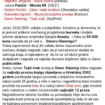
-
Miljenko Jergović - Buick Rivera
(Durieux)
- Jurica
Pavičić
-
Minuta 88
(V.B.Z.)
-
Robert Perišić - Užas i veliki troškovi
(Ghetaldus optika)
-
Dubravka Ugrešić - Muzej bezuvjetne predaje
(Konzor)
-
Davor Slamnig - Topli zrak
(SysPrint)
Jučer, 25.02.2003. odluka o pobjedniku konačno je donesena, te
je javnost prilikom svečanog proglašenja
laureata
i dodjele
istome skulpture umjetnika Danijela
Kovača
... i čeka na
50 000
kuna
saznala da se radi o...
Davoru Slamnigu
!!!
Treba napomenuti da je žiri odluku donio neposredno pred
svečanu dodjelu nagrade, tako da je neizvjesnost vladala do
samoga kraja, a najavaljeno je da će se od iduće godine
dodjeljivati i nagrada za najbolje domaće književno djelo iz žanra
publicistike
.
Inače, roman
Topli zrak
za koji je
Davor Slamnig
dobio nagradu
za
najbolju proznu knjigu objavljenu u Hrvatskoj 2002.
godine
predstavlja njegov povratak u književno stvaralaštvo
nakon punih 20 godina, a više o njemu i nagrađenoj knjizi možete
pročitati na ovome
linku
ili u našoj rubrici
Čitali smo
, gdje možete
naći i tekstove o nekim od preostalih
najboljih 12 proza
.
Nagrađenome iskrene čestitke uz ponavljanje želje da mu ova
nagrada bude poticaj za nastavak spisateljskog rada, te da nas
ne kažnjava ponovnom dvadesetogodišnjom apstinencijom