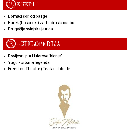
R
ECEPTI
Domaći sok od bazge
Burek (bosanski) za 1 odraslu osobu
Drugačija svinjska jetrica
E
-CIKLOPEDIJA
Povijesni put Hitlerove 'klonje'
Yugo - urbana legenda
Freedom Theatre (Teatar slobode)