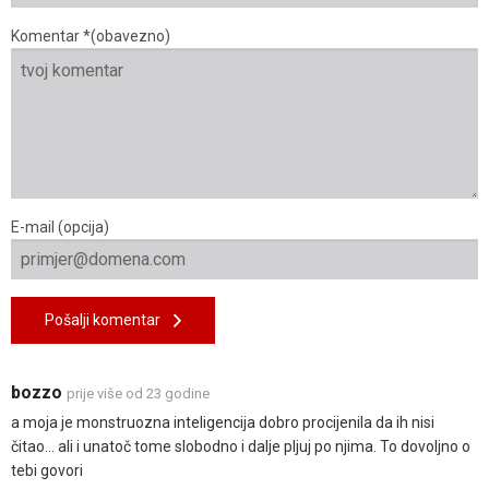
Komentar *(obavezno)
E-mail (opcija)
Pošalji komentar
bozzo
prije više od 23 godine
a moja je monstruozna inteligencija dobro procijenila da ih nisi
čitao... ali i unatoč tome slobodno i dalje pljuj po njima. To dovoljno o
tebi govori