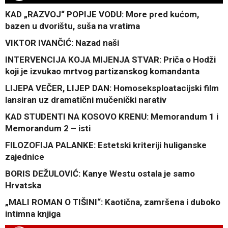
KAD „RAZVOJ“ POPIJE VODU: More pred kućom,
bazen u dvorištu, suša na vratima
VIKTOR IVANČIĆ: Nazad naši
INTERVENCIJA KOJA MIJENJA STVAR: Priča o Hodži
koji je izvukao mrtvog partizanskog komandanta
LIJEPA VEČER, LIJEP DAN: Homoseksploatacijski film
lansiran uz dramatični mučenički narativ
KAD STUDENTI NA KOSOVO KRENU: Memorandum 1 i
Memorandum 2 – isti
FILOZOFIJA PALANKE: Estetski kriteriji huliganske
zajednice
BORIS DEŽULOVIĆ: Kanye Westu ostala je samo
Hrvatska
„MALI ROMAN O TIŠINI“: Kaotična, zamršena i duboko
intimna knjiga