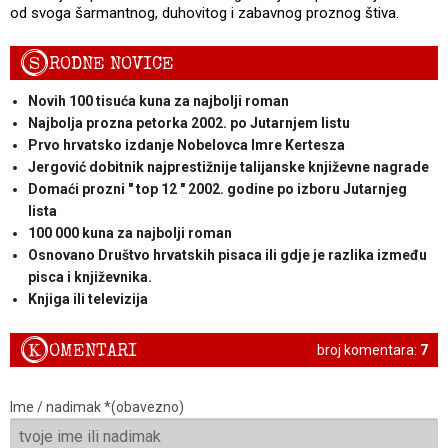
od svoga šarmantnog, duhovitog i zabavnog proznog štiva.
S
RODNE NOVICE
Novih 100 tisuća kuna za najbolji roman
Najbolja prozna petorka 2002. po Jutarnjem listu
Prvo hrvatsko izdanje Nobelovca Imre Kertesza
Jergović dobitnik najprestižnije talijanske književne nagrade
Domaći prozni " top 12 " 2002. godine po izboru Jutarnjeg
lista
100 000 kuna za najbolji roman
Osnovano Društvo hrvatskih pisaca ili gdje je razlika između
pisca i književnika.
Knjiga ili televizija
K
OMENTARI
broj komentara:
7
Ime / nadimak *(obavezno)