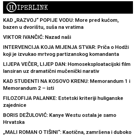
H
IPERLINK
KAD „RAZVOJ“ POPIJE VODU: More pred kućom,
bazen u dvorištu, suša na vratima
VIKTOR IVANČIĆ: Nazad naši
INTERVENCIJA KOJA MIJENJA STVAR: Priča o Hodži
koji je izvukao mrtvog partizanskog komandanta
LIJEPA VEČER, LIJEP DAN: Homoseksploatacijski film
lansiran uz dramatični mučenički narativ
KAD STUDENTI NA KOSOVO KRENU: Memorandum 1 i
Memorandum 2 – isti
FILOZOFIJA PALANKE: Estetski kriteriji huliganske
zajednice
BORIS DEŽULOVIĆ: Kanye Westu ostala je samo
Hrvatska
„MALI ROMAN O TIŠINI“: Kaotična, zamršena i duboko