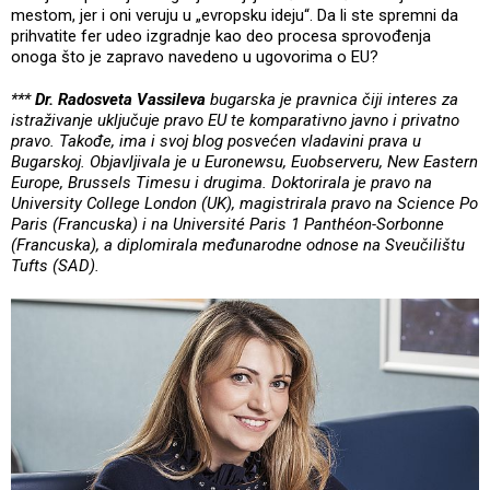
mestom, jer i oni veruju u „evropsku ideju“. Da li ste spremni da
prihvatite fer udeo izgradnje kao deo procesa sprovođenja
onoga što je zapravo navedeno u ugovorima o EU?
***
Dr. Radosveta Vassileva
bugarska je pravnica čiji interes za
istraživanje uključuje pravo EU te komparativno javno i privatno
pravo. Takođe, ima i svoj blog posvećen vladavini prava u
Bugarskoj. Objavljivala je u Euronewsu, Euobserveru, New Eastern
Europe, Brussels Timesu i drugima. Doktorirala je pravo na
University College London (UK), magistrirala pravo na Science Po
Paris (Francuska) i na Université Paris 1 Panthéon-Sorbonne
(Francuska), a diplomirala međunarodne odnose na Sveučilištu
Tufts (SAD).