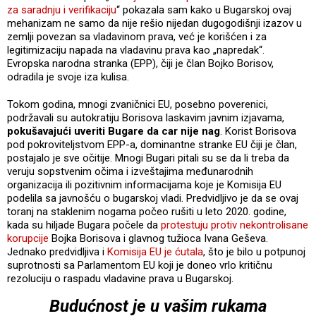
za saradnju i verifikaciju
“ pokazala sam kako u Bugarskoj ovaj
mehanizam ne samo da nije rešio nijedan dugogodišnji izazov u
zemlji povezan sa vladavinom prava, već je korišćen i za
legitimizaciju napada na vladavinu prava kao „napredak“.
Evropska narodna stranka (EPP), čiji je član Bojko Borisov,
odradila je svoje iza kulisa.
Tokom godina, mnogi zvaničnici EU, posebno poverenici,
podržavali su autokratiju Borisova laskavim javnim izjavama,
pokušavajući uveriti Bugare da car nije nag
. Korist Borisova
pod pokroviteljstvom EPP-a, dominantne stranke EU čiji je član,
postajalo je sve očitije. Mnogi Bugari pitali su se da li treba da
veruju sopstvenim očima i izveštajima međunarodnih
organizacija ili pozitivnim informacijama koje je Komisija EU
podelila sa javnošću o bugarskoj vladi. Predvidljivo je da se ovaj
toranj na staklenim nogama počeo rušiti u leto 2020. godine,
kada su hiljade Bugara počele da
protestuju protiv nekontrolisane
korupcije
Bojka Borisova i glavnog tužioca Ivana Geševa.
Jednako predvidljiva i
Komisija EU je ćutala
, što je bilo u potpunoj
suprotnosti sa Parlamentom EU koji je doneo vrlo kritičnu
rezoluciju o raspadu vladavine prava u Bugarskoj.
Budućnost je u vašim rukama