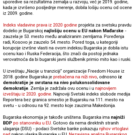
uporedive sa rezultatima zemalja u razvoju, već je 2019. godine,
kada je izvršeno posljednje merenje, dobila lošiju ocenu od ocene
iz 2009. godine.
Indeks vladavine prava iz 2020 godine
projekta za svetsku pravdu
dodelio je Bugarskoj
najlošiju ocenu u EU nakon Mađarske
-
zauzela je 53. mesto među analiziranim zemljama. Poređenja
radi, Kosovo je zauzelo 54. mesto. Pored toga, u kategoriji
korupcije izvršne vlasti na ovom indeksu Bugarska je dobila istu
ocenu kao i Ruska Federacija, što znači da postoji jednaka
verovatnoća da bi bugarski javni službenik primio mito kao i ruski.
U izveštaju „Nacije u tranziciji“ organizacije Freedom House iz
2018. godine Bugarska je
prebačena na niži nivo
, odnosno
iz
demokratije je svrstana na nivo
polukonsolidovane
demokratije
. Zemlja je zadržala ovu ocenu i u
najnovijem
izveštaju iz 2020. godine
. Najnoviji Svetski indeks slobode medija
Reportera bez granica smestio je Bugarsku na 111. mesto na
svetu - u odnosu na 92. mesto koje zauzima Makedonija.
Bugarska ekonomija je takođe uništena. Bugarska ima
najniži
BDP
po stanovniku u EU
. Gotovo da nema direktnih stranih
ulaganja (DSU) - podaci Svetske banke pokazuju
njihov vrtoglavi
pad
nakon ulaska Bugarske u EU.
Nezavisna analiza Bugarskog