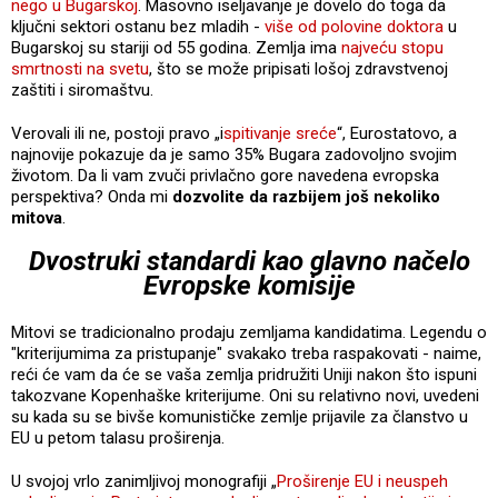
nego u Bugarskoj
. Masovno iseljavanje je dovelo do toga da
ključni sektori ostanu bez mladih -
više od polovine doktora
u
Bugarskoj su stariji od 55 godina. Zemlja ima
najveću stopu
smrtnosti na svetu
, što se može pripisati lošoj zdravstvenoj
zaštiti i siromaštvu.
Verovali ili ne, postoji pravo „i
spitivanje sreće
“, Eurostatovo, a
najnovije pokazuje da je samo 35% Bugara zadovoljno svojim
životom. Da li vam zvuči privlačno gore navedena evropska
perspektiva? Onda mi
dozvolite da razbijem još nekoliko
mitova
.
Dvostruki standardi kao glavno načelo
Evropske komisije
Mitovi se tradicionalno prodaju zemljama kandidatima. Legendu o
"kriterijumima za pristupanje" svakako treba raspakovati - naime,
reći će vam da će se vaša zemlja pridružiti Uniji nakon što ispuni
takozvane Kopenhaške kriterijume. Oni su relativno novi, uvedeni
su kada su se bivše komunističke zemlje prijavile za članstvo u
EU u petom talasu proširenja.
U svojoj vrlo zanimljivoj monografiji „
Proširenje EU i neuspeh