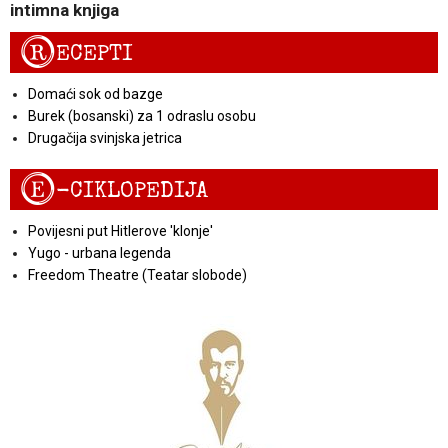
intimna knjiga
R
ECEPTI
Domaći sok od bazge
Burek (bosanski) za 1 odraslu osobu
Drugačija svinjska jetrica
E
-CIKLOPEDIJA
Povijesni put Hitlerove 'klonje'
Yugo - urbana legenda
Freedom Theatre (Teatar slobode)