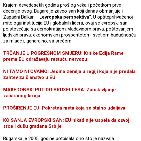
Krajem devedesetih godina prošlog veka i početkom prve
decenije ovog, Bugare je zaveo san koji danas obmanjuje i
Zapadni Balkan –
„evropska perspektiva“
. U opšteprihvaćenoj
mitologiji institucija EU i globalnih lidera, ovaj se evropski san
poistovećuje sa demokratijom, vladavinom prava, poštovanjem
ljudskih prava, ekonomskim prosperitetom, svetlom budućnošću
za mlade i, generalno, sa srećom.
TRČANJE U POGREŠNOM SMJERU: Kritike Edija Rame
prema EU odražavaju rastuću nervozu
NI TAMO NI OVAMO: Jedina zemlja u regiji koja nije predala
zahtev za članstvo u EU
MAKEDONSKI PUT DO BRUXELLESA: Zaustavljanje
začaranog kruga
PROŠIRENJE EU: Pokretna meta koja se stalno udaljava
KO SANJA EVROPSKI SAN: EU nikad nije uspela da osvoji
srce i dušu građana Srbije
Bugarska je 2005. godine potpisala ono što je nazvala