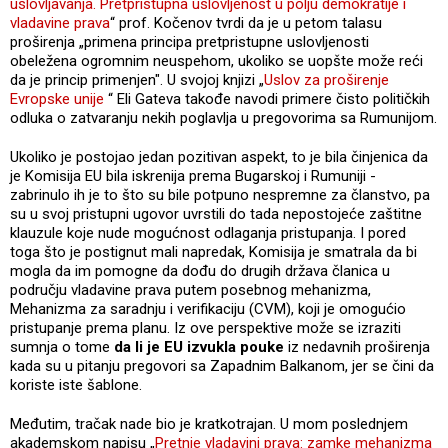
uslovljavanja. Pretpristupna uslovljenost u polju demokratije i
vladavine prava
“ prof. Kočenov tvrdi da je u petom talasu
proširenja „primena principa pretpristupne uslovljenosti
obeležena ogromnim neuspehom, ukoliko se uopšte može reći
da je princip primenjen". U svojoj knjizi „
Uslov za proširenje
Evropske unije
“ Eli Gateva takođe navodi primere čisto političkih
odluka o zatvaranju nekih poglavlja u pregovorima sa Rumunijom.
Ukoliko je postojao jedan pozitivan aspekt, to je bila činjenica da
je Komisija EU bila iskrenija prema Bugarskoj i Rumuniji -
zabrinulo ih je to što su bile potpuno nespremne za članstvo, pa
su u svoj pristupni ugovor uvrstili do tada nepostojeće zaštitne
klauzule koje nude mogućnost odlaganja pristupanja. I pored
toga što je postignut mali napredak, Komisija je smatrala da bi
mogla da im pomogne da dođu do drugih država članica u
području vladavine prava putem posebnog mehanizma,
Mehanizma za saradnju i verifikaciju (CVM), koji je omogućio
pristupanje prema planu. Iz ove perspektive može se izraziti
sumnja o tome
da li je EU izvukla pouke
iz nedavnih proširenja
kada su u pitanju pregovori sa Zapadnim Balkanom, jer se čini da
koriste iste šablone.
Međutim, tračak nade bio je kratkotrajan. U mom poslednjem
akademskom napisu „
Pretnje vladavini prava: zamke mehanizma