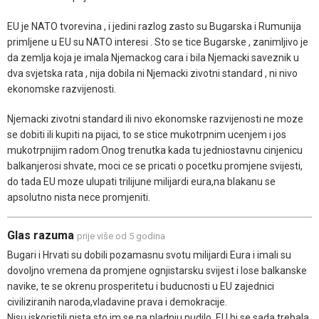
EU je NATO tvorevina , i jedini razlog zasto su Bugarska i Rumunija
primljene u EU su NATO interesi . Sto se tice Bugarske , zanimljivo je
da zemlja koja je imala Njemackog cara i bila Njemacki saveznik u
dva svjetska rata , nija dobila ni Njemacki zivotni standard , ni nivo
ekonomske razvijenosti.
Njemacki zivotni standard ili nivo ekonomske razvijenosti ne moze
se dobiti ili kupiti na pijaci, to se stice mukotrpnim ucenjem i jos
mukotrpnijim radom.Onog trenutka kada tu jedniostavnu cinjenicu
balkanjerosi shvate, moci ce se pricati o pocetku promjene svijesti,
do tada EU moze ulupati trilijune milijardi eura,na blakanu se
apsolutno nista nece promjeniti.
Glas razuma
prije više od 5 godina
Bugari i Hrvati su dobili pozamasnu svotu milijardi Eura i imali su
dovoljno vremena da promjene ognjistarsku svijest i lose balkanske
navike, te se okrenu prosperitetu i buducnosti u EU zajednici
civiliziranih naroda,vladavine prava i demokracije.
Nisu iskoristili nista sto im se na pladnju nudilo, EU bi se sada trebala