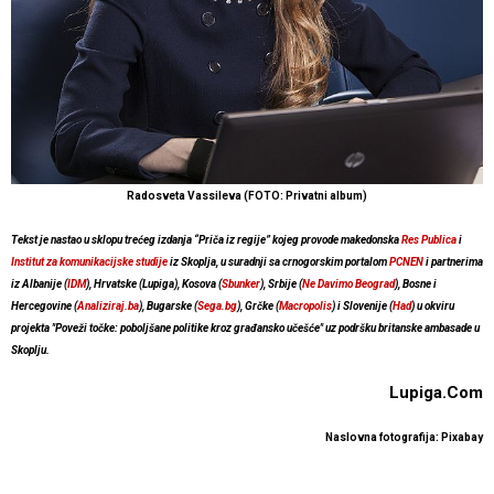
Radosveta Vassileva (FOTO: Privatni album)
Tekst je nastao u sklopu trećeg izdanja “Priča iz regije” kojeg provode makedonska
Res Publica
i
Institut za komunikacijske studije
iz Skoplja, u suradnji sa crnogorskim portalom
PCNEN
i partnerima
iz Albanije (
IDM
), Hrvatske (Lupiga), Kosova (
Sbunker
), Srbije (
Ne Davimo Beograd
), Bosne i
Hercegovine (
Analiziraj.ba
), Bugarske (
Sega.bg
), Grčke (
Macropolis
) i Slovenije (
Had
) u okviru
projekta "Poveži točke: poboljšane politike kroz građansko učešće" uz podršku britanske ambasade u
Skoplju.
Lupiga.Com
Naslovna fotografija: Pixabay