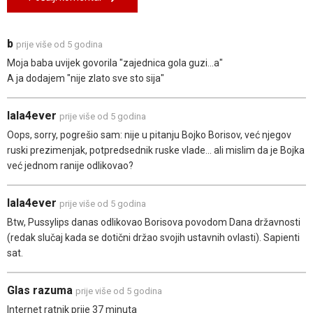
b
prije više od 5 godina
Moja baba uvijek govorila "zajednica gola guzi...a"
A ja dodajem "nije zlato sve sto sija"
lala4ever
prije više od 5 godina
Oops, sorry, pogrešio sam: nije u pitanju Bojko Borisov, već njegov
ruski prezimenjak, potpredsednik ruske vlade... ali mislim da je Bojka
već jednom ranije odlikovao?
lala4ever
prije više od 5 godina
Btw, Pussylips danas odlikovao Borisova povodom Dana državnosti
(redak slučaj kada se dotični držao svojih ustavnih ovlasti). Sapienti
sat.
Glas razuma
prije više od 5 godina
Internet ratnik prije 37 minuta