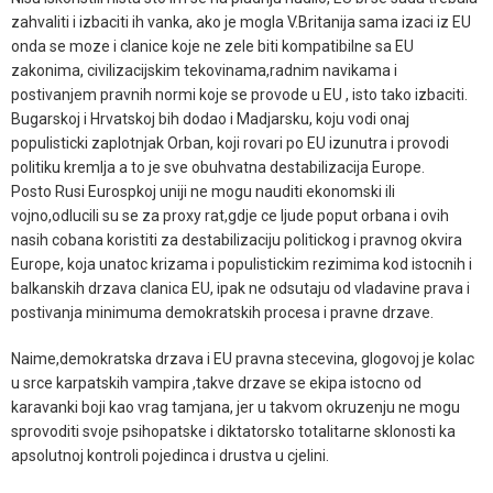
zahvaliti i izbaciti ih vanka, ako je mogla V.Britanija sama izaci iz EU
onda se moze i clanice koje ne zele biti kompatibilne sa EU
zakonima, civilizacijskim tekovinama,radnim navikama i
postivanjem pravnih normi koje se provode u EU , isto tako izbaciti.
Bugarskoj i Hrvatskoj bih dodao i Madjarsku, koju vodi onaj
populisticki zaplotnjak Orban, koji rovari po EU izunutra i provodi
politiku kremlja a to je sve obuhvatna destabilizacija Europe.
Posto Rusi Eurospkoj uniji ne mogu nauditi ekonomski ili
vojno,odlucili su se za proxy rat,gdje ce ljude poput orbana i ovih
nasih cobana koristiti za destabilizaciju politickog i pravnog okvira
Europe, koja unatoc krizama i populistickim rezimima kod istocnih i
balkanskih drzava clanica EU, ipak ne odsutaju od vladavine prava i
postivanja minimuma demokratskih procesa i pravne drzave.
Naime,demokratska drzava i EU pravna stecevina, glogovoj je kolac
u srce karpatskih vampira ,takve drzave se ekipa istocno od
karavanki boji kao vrag tamjana, jer u takvom okruzenju ne mogu
sprovoditi svoje psihopatske i diktatorsko totalitarne sklonosti ka
apsolutnoj kontroli pojedinca i drustva u cjelini.