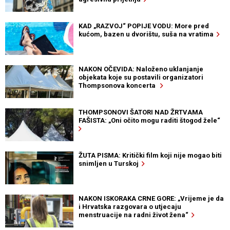
KAD „RAZVOJ“ POPIJE VODU: More pred
kućom, bazen u dvorištu, suša na vratima
NAKON OČEVIDA: Naloženo uklanjanje
objekata koje su postavili organizatori
Thompsonova koncerta
THOMPSONOVI ŠATORI NAD ŽRTVAMA
FAŠISTA: „Oni očito mogu raditi štogod žele“
ŽUTA PISMA: Kritički film koji nije mogao biti
snimljen u Turskoj
NAKON ISKORAKA CRNE GORE: „Vrijeme je da
i Hrvatska razgovara o utjecaju
menstruacije na radni život žena“