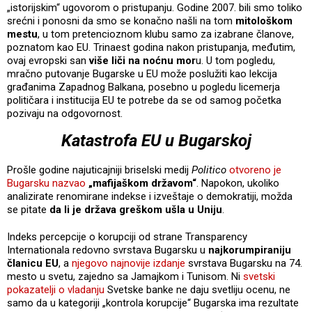
„istorijskim“ ugovorom o pristupanju. Godine 2007. bili smo toliko
srećni i ponosni da smo se konačno našli na tom
mitološkom
mestu
, u tom pretencioznom klubu samo za izabrane članove,
poznatom kao EU. Trinaest godina nakon pristupanja, međutim,
ovaj evropski san
više liči na noćnu mor
u. U tom pogledu,
mračno putovanje Bugarske u EU može poslužiti kao lekcija
građanima Zapadnog Balkana, posebno u pogledu licemerja
političara i institucija EU te potrebe da se od samog početka
pozivaju na odgovornost.
Katastrofa EU u Bugarskoj
Prošle godine najuticajniji briselski medij
Politico
otvoreno je
Bugarsku nazvao
„mafijaškom državom“
. Napokon, ukoliko
analizirate renomirane indekse i izveštaje o demokratiji, možda
se pitate
da li je država greškom ušla u Uniju
.
Indeks percepcije o korupciji od strane Transparency
Internationala redovno svrstava Bugarsku u
najkorumpiraniju
članicu EU
, a
njegovo najnovije izdanje
svrstava Bugarsku na 74.
mesto u svetu, zajedno sa Jamajkom i Tunisom. Ni
svetski
pokazatelji o vladanju
Svetske banke ne daju svetliju ocenu, ne
samo da u kategoriji „kontrola korupcije“ Bugarska ima rezultate