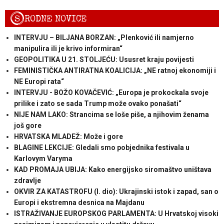
S
RODNE NOVICE
INTERVJU – BILJANA BORZAN: „Plenković ili namjerno
manipulira ili je krivo informiran“
GEOPOLITIKA U 21. STOLJEĆU: Ususret kraju povijesti
FEMINISTIČKA ANTIRATNA KOALICIJA: „NE ratnoj ekonomiji i
NE Europi rata“
INTERVJU - BOŽO KOVAČEVIĆ: „Europa je prokockala svoje
prilike i zato se sada Trump može ovako ponašati“
NIJE NAM LAKO: Strancima se loše piše, a njihovim ženama
još gore
HRVATSKA MLADEŽ: Može i gore
BLAGINE LEKCIJE: Gledali smo pobjednika festivala u
Karlovym Varyma
KAD PROMAJA UBIJA: Kako energijsko siromaštvo uništava
zdravlje
OKVIR ZA KATASTROFU (I. dio): Ukrajinski istok i zapad, san o
Europi i ekstremna desnica na Majdanu
ISTRAŽIVANJE EUROPSKOG PARLAMENTA: U Hrvatskoj visoki