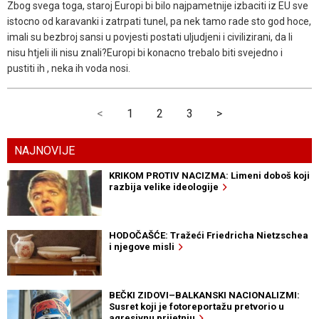
Zbog svega toga, staroj Europi bi bilo najpametnije izbaciti iz EU sve
istocno od karavanki i zatrpati tunel, pa nek tamo rade sto god hoce,
imali su bezbroj sansi u povjesti postati uljudjeni i civilizirani, da li
nisu htjeli ili nisu znali?Europi bi konacno trebalo biti svejedno i
pustiti ih , neka ih voda nosi.
<
1
2
3
>
NAJNOVIJE
KRIKOM PROTIV NACIZMA: Limeni doboš koji
razbija velike ideologije
HODOČAŠĆE: Tražeći Friedricha Nietzschea
i njegove misli
BEČKI ZIDOVI–BALKANSKI NACIONALIZMI:
Susret koji je fotoreportažu pretvorio u
agresivnu prijetnju