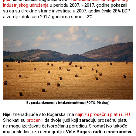
industrijskog udruženja
u periodu 2007. - 2017. godine pokazali
su da su direktne strane investicije u 2007. godini činile 28% BDP-
a zemlje, dok su u 2017. godini na samo - 2%.
Bugarska ekonomija je takođe uništena (FOTO: Pixabay)
Nije iznenađujuće što Bugarska ima
najnižu prosečnu platu u EU
.
Sindikati su
procenili
da dvoje ljudi koji zarađuju prosečnu platu
ne mogu izdržavati četvoročlanu porodicu. Siromaštvo takođe
ima posledice i za demografiju.
Više Bugara radi u inostranstvu