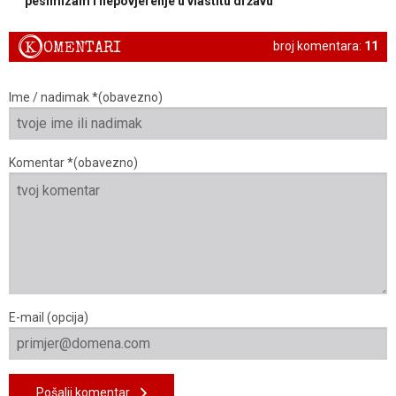
pesimizam i nepovjerenje u vlastitu državu
K
OMENTARI
broj komentara:
11
Ime / nadimak *(obavezno)
Komentar *(obavezno)
E-mail (opcija)
Pošalji komentar