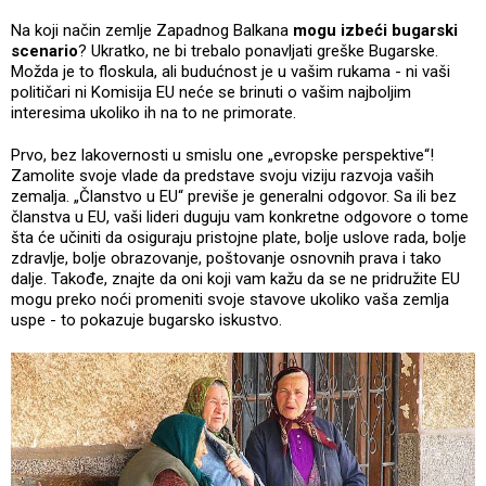
Na koji način zemlje Zapadnog Balkana
mogu izbeći bugarski
scenario
? Ukratko, ne bi trebalo ponavljati greške Bugarske.
Možda je to floskula, ali budućnost je u vašim rukama - ni vaši
političari ni Komisija EU neće se brinuti o vašim najboljim
interesima ukoliko ih na to ne primorate.
Prvo, bez lakovernosti u smislu one „evropske perspektive“!
Zamolite svoje vlade da predstave svoju viziju razvoja vaših
zemalja. „Članstvo u EU“ previše je generalni odgovor. Sa ili bez
članstva u EU, vaši lideri duguju vam konkretne odgovore o tome
šta će učiniti da osiguraju pristojne plate, bolje uslove rada, bolje
zdravlje, bolje obrazovanje, poštovanje osnovnih prava i tako
dalje. Takođe, znajte da oni koji vam kažu da se ne pridružite EU
mogu preko noći promeniti svoje stavove ukoliko vaša zemlja
uspe - to pokazuje bugarsko iskustvo.