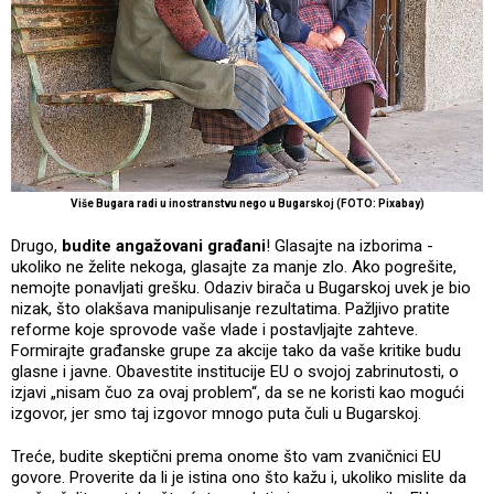
Više Bugara radi u inostranstvu nego u Bugarskoj (FOTO: Pixabay)
Drugo,
budite angažovani građani
! Glasajte na izborima -
ukoliko ne želite nekoga, glasajte za manje zlo. Ako pogrešite,
nemojte ponavljati grešku. Odaziv birača u Bugarskoj uvek je bio
nizak, što olakšava manipulisanje rezultatima. Pažljivo pratite
reforme koje sprovode vaše vlade i postavljajte zahteve.
Formirajte građanske grupe za akcije tako da vaše kritike budu
glasne i javne. Obavestite institucije EU o svojoj zabrinutosti, o
izjavi „nisam čuo za ovaj problem“, da se ne koristi kao mogući
izgovor, jer smo taj izgovor mnogo puta čuli u Bugarskoj.
Treće, budite skeptični prema onome što vam zvaničnici EU
govore. Proverite da li je istina ono što kažu i, ukoliko mislite da