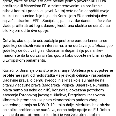
greše, žalite se tako što ćete poslati pismo povereniku EU za
proširenje ili članovima EP-a zainteresovanim za proširenje -
njihovi kontakt podaci su javni. Na taj ćete način saopštiti svoje
kritike i nedoumice. Nije tajna da Komisijom EU dominiraju dve
najveće stranke - EPP i Socijalisti, pa su velike šanse da će vaše
vlade profitirati od tog izdašnog kišobrana ukoliko se udruže sa
bilo kojom od te dve opcije.
Četvrto, ako uspete ući, pošaljite pristojne europarlamentarce -
ljude koji će služiti vašim interesima, a ne održavanju
statusa quo
,
ljude koji će čuti vaš glas. Godinama Bugari šalju poslanike-
marionete da bi održali
status quo
, a kako uopšte ne bi imali glas
u Evropskom parlamentu.
Konačno, Unija nije ono što je bila ranije. Upletena je u
sopstvene
probleme
i pati od nedostatka vizije svojih čelnika - raspadanje
vladavine prava, o čemu svedoči niz kriza koje su nastale na
pitanju vladavine prava (Mađarska, Poljska, Bugarska, Rumunija i
Malta samo su neke od njih), korupcija, dokazana potrebom
stvaranja Evropskog javnog tužilaštva, Bregzitom, izazovima
klimatskih promena, ukupnim ekonomskim padom zbog
vanrednog stanja sa KOVID-19 i tako dalje. Međutim, bez obzira
sa koliko problema se suočava, nema bolje opcije od EU. Dobra
vest je da postoji mnogo ljudi koji je već žele učiniti boljim