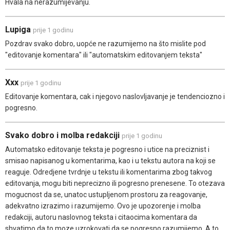
Hvala na nerazumijevanju.
Lupiga
prije 1 godinu
Pozdrav svako dobro, uopće ne razumijemo na što mislite pod
"editovanje komentara" ili "automatskim editovanjem teksta"
Xxx
prije 1 godinu
Editovanje komentara, cak i njegovo naslovljavanje je tendenciozno i
pogresno.
Svako dobro i molba redakciji
prije 1 godinu
Automatsko editovanje teksta je pogresno i utice na preciznist i
smisao napisanog u komentarima, kao i u tekstu autora na koji se
reaguje. Odredjene tvrdnje u tekstu ili komentarima zbog takvog
editovanja, mogu biti neprecizno ili pogresno prenesene. To otezava
mogucnost da se, unatoc ustupljenom prostoru za reagovanje,
adekvatno izrazimo i razumijemo. Ovo je upozorenje i molba
redakciji, autoru naslovnog teksta i citaocima komentara da
shvatimo da to moze uzrokovati da se pogresno razumijemo. A to