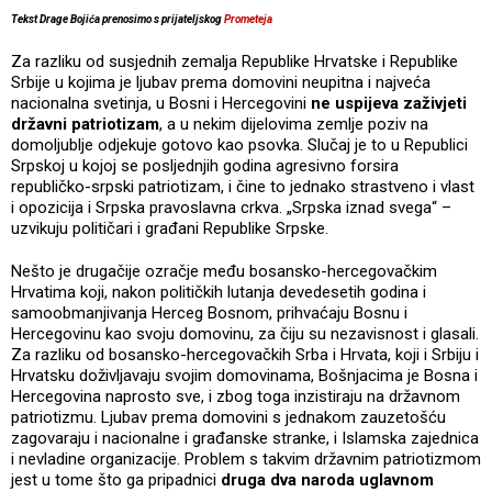
Tekst Drage Bojića prenosimo s prijateljskog
Prometeja
Za razliku od susjednih zemalja Republike Hrvatske i Republike
Srbije u kojima je ljubav prema domovini neupitna i najveća
nacionalna svetinja, u Bosni i Hercegovini
ne uspijeva zaživjeti
državni patriotizam
, a u nekim dijelovima zemlje poziv na
domoljublje odjekuje gotovo kao psovka. Slučaj je to u Republici
Srpskoj u kojoj se posljednjih godina agresivno forsira
republičko-srpski patriotizam, i čine to jednako strastveno i vlast
i opozicija i Srpska pravoslavna crkva. „Srpska iznad svega“ –
uzvikuju političari i građani Republike Srpske.
Nešto je drugačije ozračje među bosansko-hercegovačkim
Hrvatima koji, nakon političkih lutanja devedesetih godina i
samoobmanjivanja Herceg Bosnom, prihvaćaju Bosnu i
Hercegovinu kao svoju domovinu, za čiju su nezavisnost i glasali.
Za razliku od bosansko-hercegovačkih Srba i Hrvata, koji i Srbiju i
Hrvatsku doživljavaju svojim domovinama, Bošnjacima je Bosna i
Hercegovina naprosto sve, i zbog toga inzistiraju na državnom
patriotizmu. Ljubav prema domovini s jednakom zauzetošću
zagovaraju i nacionalne i građanske stranke, i Islamska zajednica
i nevladine organizacije. Problem s takvim državnim patriotizmom
jest u tome što ga pripadnici
druga dva naroda uglavnom