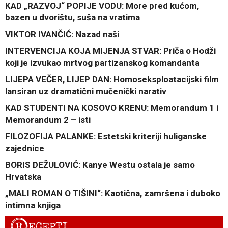
KAD „RAZVOJ“ POPIJE VODU: More pred kućom,
bazen u dvorištu, suša na vratima
VIKTOR IVANČIĆ: Nazad naši
INTERVENCIJA KOJA MIJENJA STVAR: Priča o Hodži
koji je izvukao mrtvog partizanskog komandanta
LIJEPA VEČER, LIJEP DAN: Homoseksploatacijski film
lansiran uz dramatični mučenički narativ
KAD STUDENTI NA KOSOVO KRENU: Memorandum 1 i
Memorandum 2 – isti
FILOZOFIJA PALANKE: Estetski kriteriji huliganske
zajednice
BORIS DEŽULOVIĆ: Kanye Westu ostala je samo
Hrvatska
„MALI ROMAN O TIŠINI“: Kaotična, zamršena i duboko
intimna knjiga
R
ECEPTI