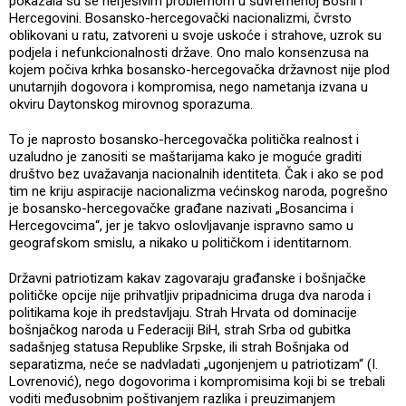
pokazala su se nerješivim problemom u suvremenoj Bosni i
Hercegovini. Bosansko-hercegovački nacionalizmi, čvrsto
oblikovani u ratu, zatvoreni u svoje uskoće i strahove, uzrok su
podjela i nefunkcionalnosti države. Ono malo konsenzusa na
kojem počiva krhka bosansko-hercegovačka državnost nije plod
unutarnjih dogovora i kompromisa, nego nametanja izvana u
okviru Daytonskog mirovnog sporazuma.
To je naprosto bosansko-hercegovačka politička realnost i
uzaludno je zanositi se maštarijama kako je moguće graditi
društvo bez uvažavanja nacionalnih identiteta. Čak i ako se pod
tim ne kriju aspiracije nacionalizma većinskog naroda, pogrešno
je bosansko-hercegovačke građane nazivati „Bosancima i
Hercegovcima“, jer je takvo oslovljavanje ispravno samo u
geografskom smislu, a nikako u političkom i identitarnom.
Državni patriotizam kakav zagovaraju građanske i bošnjačke
političke opcije nije prihvatljiv pripadnicima druga dva naroda i
politikama koje ih predstavljaju. Strah Hrvata od dominacije
bošnjačkog naroda u Federaciji BiH, strah Srba od gubitka
sadašnjeg statusa Republike Srpske, ili strah Bošnjaka od
separatizma, neće se nadvladati „ugonjenjem u patriotizam“ (I.
Lovrenović), nego dogovorima i kompromisima koji bi se trebali
voditi međusobnim poštivanjem razlika i preuzimanjem