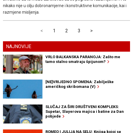
nikako nije u cilju dobronamjerne i konstruktivne komunikacije, kai i
razmjene misljenja.
<
1
2
3
>
NAJNOVIJE
VRLO BALKANSKA PARANOJA: Zašto me
tamo stalno smatraju špijunom?
[NE]VRIJEDNO SPOMENA: Zabilješke
američkog skribomana (V)
SLUČAJ ZA ŠIRI DRUŠTVENI KOMPLEKS:
Supetar, Slayerova majica i batine za Dan
pobjede
ROMEO I JULIJA NA SELU: Knjiga kojoj se