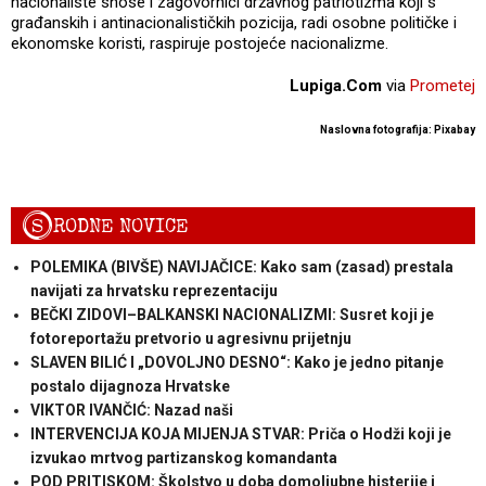
nacionaliste snose i zagovornici državnog patriotizma koji s
građanskih i antinacionalističkih pozicija, radi osobne političke i
ekonomske koristi, raspiruje postojeće nacionalizme.
Lupiga.Com
via
Prometej
Naslovna fotografija: Pixabay
S
RODNE NOVICE
POLEMIKA (BIVŠE) NAVIJAČICE: Kako sam (zasad) prestala
navijati za hrvatsku reprezentaciju
BEČKI ZIDOVI–BALKANSKI NACIONALIZMI: Susret koji je
fotoreportažu pretvorio u agresivnu prijetnju
SLAVEN BILIĆ I „DOVOLJNO DESNO“: Kako je jedno pitanje
postalo dijagnoza Hrvatske
VIKTOR IVANČIĆ: Nazad naši
INTERVENCIJA KOJA MIJENJA STVAR: Priča o Hodži koji je
izvukao mrtvog partizanskog komandanta
POD PRITISKOM: Školstvo u doba domoljubne histerije i