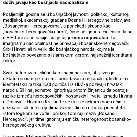
doživljavaju kao bošnjački nacionalizam
.
Posljednjih godina se u bošnjačkoj javnosti, političkoj, kulturnoj,
medijskoj, akademskoj, građane Bosne i Hercegovine oslovljava
„Bosancima i Hercegovcima“, a ponekad i skupno kao
„bosansko-hercegovački narod“, čime se ignorira činjenica da su
u BiH formirane nacije i da je taj
proces nepovratan
. Tu
imaginarnu nacionalnost ne prihvaćaju bosansko-hercegovački
Srbi i Hrvati, ali ni veliki dio bošnjačkog naroda, kojima je
bošnjaštvo povezano s islamskom vjerom, najsnažniji identitarni
faktor.
Svaki patriotizam, slično kao i nacionalizam, obilježen je
diktaturom integrizma i teži poništavanju regionalnih, kulturnih i
identitetskih razlika. Kad političari iz HDZ-a pozivaju hrvatski
narod u BiH na jedinstvo, ignoriraju pritom činjenicu da postoje
razlike između hercegovačkih i bosanskih Hrvata, između Hrvata
u Posavini i Hrvata u Krajini. Te se razlike nekom mogu učiniti
neznatne, ali one su ljudima važne i dio su njihovog identiteta.
Istom logikom se vode i oni koji forsiraju naziv „Bosanci i
Hercegovci“, jer time ignoriraju etničku heterogenost bosansko-
hercegovačkog društva.
Izuzmemo li Milorada Dodika i njegove fanatične sljedbenike