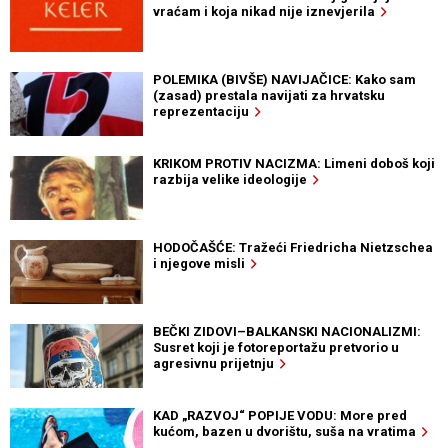
vraćam i koja nikad nije iznevjerila
POLEMIKA (BIVŠE) NAVIJAČICE: Kako sam
(zasad) prestala navijati za hrvatsku
reprezentaciju
KRIKOM PROTIV NACIZMA: Limeni doboš koji
razbija velike ideologije
HODOČAŠĆE: Tražeći Friedricha Nietzschea
i njegove misli
BEČKI ZIDOVI–BALKANSKI NACIONALIZMI:
Susret koji je fotoreportažu pretvorio u
agresivnu prijetnju
KAD „RAZVOJ“ POPIJE VODU: More pred
kućom, bazen u dvorištu, suša na vratima