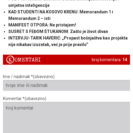
umjetne inteligencije
KAD STUDENTI NA KOSOVO KRENU: Memorandum 1 i
Memorandum 2 – isti
MANIFEST OTPORA: Ne pristajem!
SUSRET S FEĐOM ŠTUKANOM: Zašto je život divan
INTERVJU-TARIK HAVERIĆ: „Propast bošnjaštva kao projekta
nije nikakav izuzetak, već je prije pravilo“
K
OMENTARI
broj komentara:
14
Ime / nadimak *(obavezno)
Komentar *(obavezno)