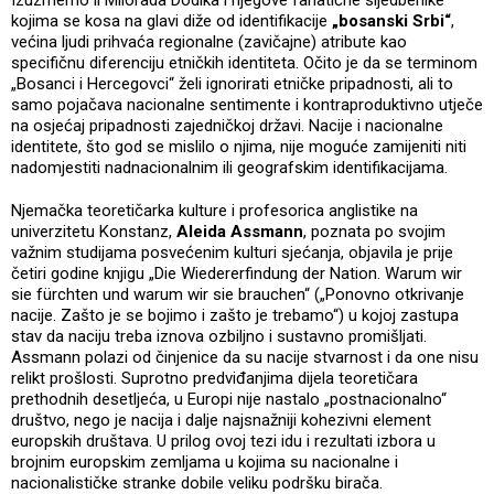
kojima se kosa na glavi diže od identifikacije
„bosanski Srbi“
,
većina ljudi prihvaća regionalne (zavičajne) atribute kao
specifičnu diferenciju etničkih identiteta. Očito je da se terminom
„Bosanci i Hercegovci“ želi ignorirati etničke pripadnosti, ali to
samo pojačava nacionalne sentimente i kontraproduktivno utječe
na osjećaj pripadnosti zajedničkoj državi. Nacije i nacionalne
identitete, što god se mislilo o njima, nije moguće zamijeniti niti
nadomjestiti nadnacionalnim ili geografskim identifikacijama.
Njemačka teoretičarka kulture i profesorica anglistike na
univerzitetu Konstanz,
Aleida Assmann
, poznata po svojim
važnim studijama posvećenim kulturi sjećanja, objavila je prije
četiri godine knjigu „Die Wiedererfindung der Nation. Warum wir
sie fürchten und warum wir sie brauchen“ („Ponovno otkrivanje
nacije. Zašto je se bojimo i zašto je trebamo“) u kojoj zastupa
stav da naciju treba iznova ozbiljno i sustavno promišljati.
Assmann polazi od činjenice da su nacije stvarnost i da one nisu
relikt prošlosti. Suprotno predviđanjima dijela teoretičara
prethodnih desetljeća, u Europi nije nastalo „postnacionalno“
društvo, nego je nacija i dalje najsnažniji kohezivni element
europskih društava. U prilog ovoj tezi idu i rezultati izbora u
brojnim europskim zemljama u kojima su nacionalne i
nacionalističke stranke dobile veliku podršku birača.