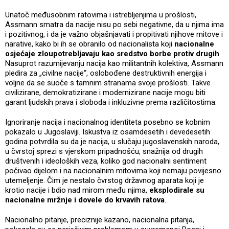
Unatoč međusobnim ratovima i istrebljenjima u prošlosti,
Assmann smatra da nacije nisu po sebi negativne, da u njima ima
i pozitivnog, i da je važno objašnjavati i propitivati njihove mitove i
narative, kako bi ih se obranilo od nacionalista koji
nacionalne
osjećaje zloupotrebljavaju kao sredstvo borbe protiv drugih
.
Nasuprot razumijevanju nacija kao militantnih kolektiva, Assmann
pledira za „civilne nacije“, oslobođene destruktivnih energija i
voljne da se suoče s tamnim stranama svoje prošlosti. Takve
civilizirane, demokratizirane i modernizirane nacije mogu biti
garant ljudskih prava i sloboda i inkluzivne prema različitostima.
Ignoriranje nacija i nacionalnog identiteta posebno se kobnim
pokazalo u Jugoslaviji. Iskustva iz osamdesetih i devedesetih
godina potvrdila su da je nacija, u slučaju jugoslavenskih naroda,
u čvrstoj sprezi s vjerskom pripadnošću, snažnija od drugih
društvenih i ideoloških veza, koliko god nacionalni sentiment
počivao dijelom i na nacionalnim mitovima koji nemaju povijesno
utemeljenje. Čim je nestalo čvrstog državnog aparata koji je
krotio nacije i bdio nad mirom među njima,
eksplodirale su
nacionalne mržnje i dovele do krvavih ratova
.
Nacionalno pitanje, preciznije kazano, nacionalna pitanja,