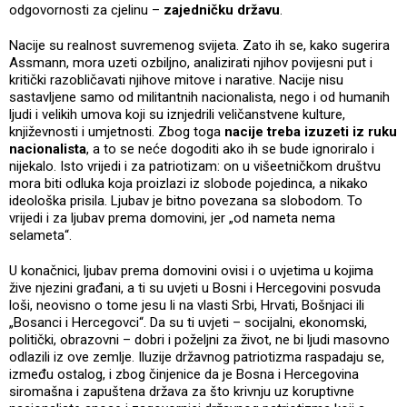
odgovornosti za cjelinu –
zajedničku državu
.
Nacije su realnost suvremenog svijeta. Zato ih se, kako sugerira
Assmann, mora uzeti ozbiljno, analizirati njihov povijesni put i
kritički razobličavati njihove mitove i narative. Nacije nisu
sastavljene samo od militantnih nacionalista, nego i od humanih
ljudi i velikih umova koji su iznjedrili veličanstvene kulture,
književnosti i umjetnosti. Zbog toga
nacije treba izuzeti iz ruku
nacionalista
, a to se neće dogoditi ako ih se bude ignoriralo i
nijekalo. Isto vrijedi i za patriotizam: on u višeetničkom društvu
mora biti odluka koja proizlazi iz slobode pojedinca, a nikako
ideološka prisila. Ljubav je bitno povezana sa slobodom. To
vrijedi i za ljubav prema domovini, jer „od nameta nema
selameta“.
U konačnici, ljubav prema domovini ovisi i o uvjetima u kojima
žive njezini građani, a ti su uvjeti u Bosni i Hercegovini posvuda
loši, neovisno o tome jesu li na vlasti Srbi, Hrvati, Bošnjaci ili
„Bosanci i Hercegovci“. Da su ti uvjeti – socijalni, ekonomski,
politički, obrazovni – dobri i poželjni za život, ne bi ljudi masovno
odlazili iz ove zemlje. Iluzije državnog patriotizma raspadaju se,
između ostalog, i zbog činjenice da je Bosna i Hercegovina
siromašna i zapuštena država za što krivnju uz koruptivne