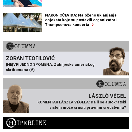
NAKON OČEVIDA: Naloženo uklanjanje
objekata koje su postavili organizatori
Thompsonova koncerta
KOLUMNA
ZORAN TEOFILOVIĆ
[NE]VRIJEDNO SPOMENA: Zabilješke američkog
skribomana (V)
KOLUMNA
LÁSZLÓ VÉGEL
KOMENTAR LÁSZLA VÉGELA: Da li se autokratski
sistem može srušiti pravnim sredstvima?
H
IPERLINK