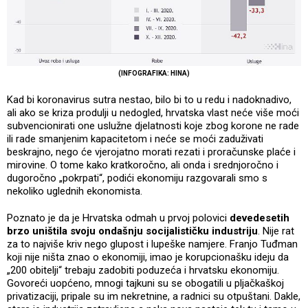
(INFOGRAFIKA: HINA)
Kad bi koronavirus sutra nestao, bilo bi to u redu i nadoknadivo,
ali ako se kriza produlji u nedogled, hrvatska vlast neće više moći
subvencionirati one uslužne djelatnosti koje zbog korone ne rade
ili rade smanjenim kapacitetom i neće se moći zaduživati
beskrajno, nego će vjerojatno morati rezati i proračunske plaće i
mirovine. O tome kako kratkoročno, ali onda i srednjoročno i
dugoročno „pokrpati“, podići ekonomiju razgovarali smo s
nekoliko uglednih ekonomista.
Poznato je da je Hrvatska odmah u prvoj polovici
devedesetih
brzo uništila svoju ondašnju socijalističku industriju
. Nije rat
za to najviše kriv nego glupost i lupeške namjere. Franjo Tuđman
koji nije ništa znao o ekonomiji, imao je korupcionašku ideju da
„200 obitelji“ trebaju zadobiti poduzeća i hrvatsku ekonomiju.
Govoreći uopćeno, mnogi tajkuni su se obogatili u pljačkaškoj
privatizaciji, pripale su im nekretnine, a radnici su otpuštani. Dakle,