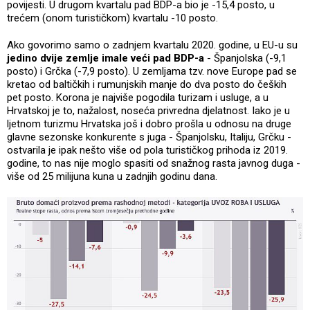
povijesti. U drugom kvartalu pad BDP-a bio je -15,4 posto, u
trećem (onom turističkom) kvartalu -10 posto.
Ako govorimo samo o zadnjem kvartalu 2020. godine, u EU-u su
jedino dvije zemlje imale veći pad BDP-a
- Španjolska (-9,1
posto) i Grčka (-7,9 posto). U zemljama tzv. nove Europe pad se
kretao od baltičkih i rumunjskih manje do dva posto do čeških
pet posto. Korona je najviše pogodila turizam i usluge, a u
Hrvatskoj je to, nažalost, noseća privredna djelatnost. Iako je u
ljetnom turizmu Hrvatska još i dobro prošla u odnosu na druge
glavne sezonske konkurente s juga - Španjolsku, Italiju, Grčku -
ostvarila je ipak nešto više od pola turističkog prihoda iz 2019.
godine, to nas nije moglo spasiti od snažnog rasta javnog duga -
više od 25 milijuna kuna u zadnjih godinu dana.