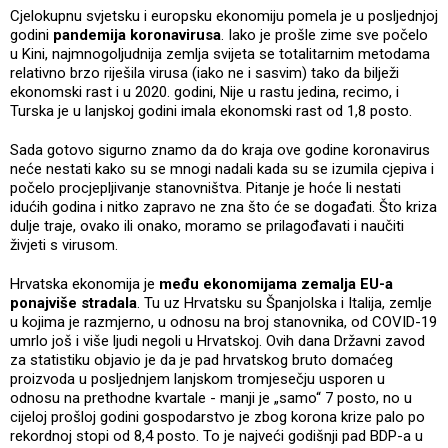
Cjelokupnu svjetsku i europsku ekonomiju pomela je u posljednjoj
godini
pandemija koronavirusa
. Iako je prošle zime sve počelo
u Kini, najmnogoljudnija zemlja svijeta se totalitarnim metodama
relativno brzo riješila virusa (iako ne i sasvim) tako da bilježi
ekonomski rast i u 2020. godini, Nije u rastu jedina, recimo, i
Turska je u lanjskoj godini imala ekonomski rast od 1,8 posto.
Sada gotovo sigurno znamo da do kraja ove godine koronavirus
neće nestati kako su se mnogi nadali kada su se izumila cjepiva i
počelo procjepljivanje stanovništva. Pitanje je hoće li nestati
idućih godina i nitko zapravo ne zna što će se događati. Što kriza
dulje traje, ovako ili onako, moramo se prilagođavati i naučiti
živjeti s virusom.
Hrvatska ekonomija je
među ekonomijama zemalja EU-a
ponajviše stradala
. Tu uz Hrvatsku su Španjolska i Italija, zemlje
u kojima je razmjerno, u odnosu na broj stanovnika, od COVID-19
umrlo još i više ljudi negoli u Hrvatskoj. Ovih dana Državni zavod
za statistiku objavio je da je pad hrvatskog bruto domaćeg
proizvoda u posljednjem lanjskom tromjesečju usporen u
odnosu na prethodne kvartale - manji je „samo“ 7 posto, no u
cijeloj prošloj godini gospodarstvo je zbog korona krize palo po
rekordnoj stopi od 8,4 posto. To je najveći godišnji pad BDP-a u