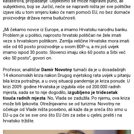
katastrofa, propadanje. Objektivno se može napraviti puno, ali
subjektivno, boji se Jurčić, neće se napraviti ništa jer sve političke
izjave idu u tom smjeru kako će nam pomoći EU, no bez domaće
proizvodnje država nema budućnosti.
„Mi čekamo novce iz Europe, a imamo Hrvatsku narodnu banku.
Problem je u politici, naprosto hrvatski političari ne žele imati
veze s hrvatskom politikom. Zemlja veličine Hrvatske mora imati
više od 60 posto proizvodnje u svom BDP-u, a mi još uvijek
imamo ispod 30 posto. Slovenci imaju oko 60 posto a Srbi već
oko 50 posto“, govori on.
Profesor, analitičar
Damir Novotny
tumači da je u dosadašnjih
14 ekonomskih kriza nakon Drugog svjetskog rata uvijek u pitanju
bila kriza potražnje, a u ovoj situaciji pandemije je kriza ponude. U
krizi 2009. godine Hrvatska je izgubila više od 200.000 radnih
mjesta, sada se to nije dogodilo,
izgubljeno je tridesetak
tisuća radnih mjesta
. No, Vlada se zadužila. Po njemu, ova kriza
može biti ljekovita. Otrežnjavamo se od turizma. Novotny ne
očekuje od Vlade ništa posebno, ali kaže da je sreća što smo u
EU-u pa će se sve ono što EU čini za sebe u cjelini, preliti i na
hrvatsko tržište.