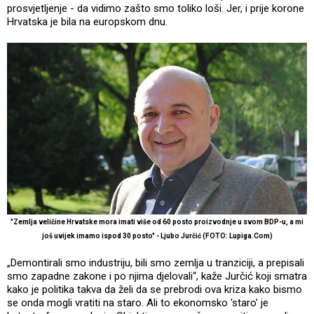
prosvjetljenje - da vidimo zašto smo toliko loši. Jer, i prije korone
Hrvatska je bila na europskom dnu.
"Zemlja veličine Hrvatske mora imati više od 60 posto proizvodnje u svom BDP-u, a mi
još uvijek imamo ispod 30 posto" - Ljubo Jurčić (FOTO: Lupiga.Com)
„Demontirali smo industriju, bili smo zemlja u tranziciji, a prepisali
smo zapadne zakone i po njima djelovali“, kaže Jurčić koji smatra
kako je politika takva da želi da se prebrodi ova kriza kako bismo
se onda mogli vratiti na staro. Ali to ekonomsko 'staro' je