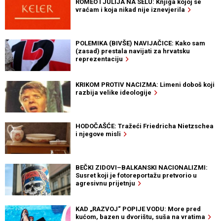
ROMEO I JULIJA NA SELU: Knjiga kojoj se
vraćam i koja nikad nije iznevjerila
POLEMIKA (BIVŠE) NAVIJAČICE: Kako sam
(zasad) prestala navijati za hrvatsku
reprezentaciju
KRIKOM PROTIV NACIZMA: Limeni doboš koji
razbija velike ideologije
HODOČAŠĆE: Tražeći Friedricha Nietzschea
i njegove misli
BEČKI ZIDOVI–BALKANSKI NACIONALIZMI:
Susret koji je fotoreportažu pretvorio u
agresivnu prijetnju
KAD „RAZVOJ“ POPIJE VODU: More pred
kućom, bazen u dvorištu, suša na vratima