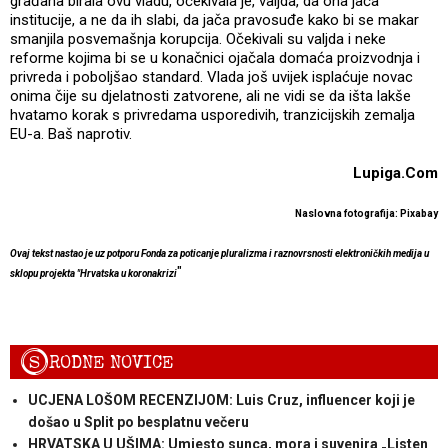
građana birala ovu vladu, očekivala je, valjda, da ona jača
institucije, a ne da ih slabi, da jača pravosuđe kako bi se makar
smanjila posvemašnja korupcija. Očekivali su valjda i neke
reforme kojima bi se u konačnici ojačala domaća proizvodnja i
privreda i poboljšao standard. Vlada još uvijek isplaćuje novac
onima čije su djelatnosti zatvorene, ali ne vidi se da išta lakše
hvatamo korak s privredama usporedivih, tranzicijskih zemalja
EU-a. Baš naprotiv.
Lupiga.Com
Naslovna fotografija: Pixabay
Ovaj tekst nastao je uz potporu Fonda za poticanje pluralizma i raznovrsnosti elektroničkih medija u
"
sklopu projekta "Hrvatska u koronakrizi
S
RODNE NOVICE
UCJENA LOŠOM RECENZIJOM: Luis Cruz, influencer koji je
došao u Split po besplatnu večeru
HRVATSKA U UŠIMA: Umjesto sunca, mora i suvenira „Listen