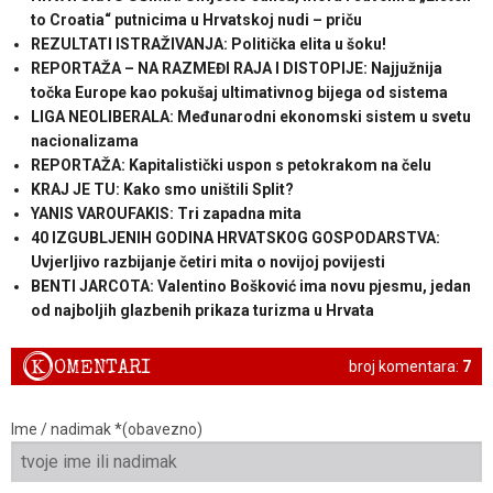
to Croatia“ putnicima u Hrvatskoj nudi – priču
REZULTATI ISTRAŽIVANJA: Politička elita u šoku!
REPORTAŽA – NA RAZMEĐI RAJA I DISTOPIJE: Najjužnija
točka Europe kao pokušaj ultimativnog bijega od sistema
LIGA NEOLIBERALA: Međunarodni ekonomski sistem u svetu
nacionalizama
REPORTAŽA: Kapitalistički uspon s petokrakom na čelu
KRAJ JE TU: Kako smo uništili Split?
YANIS VAROUFAKIS: Tri zapadna mita
40 IZGUBLJENIH GODINA HRVATSKOG GOSPODARSTVA:
Uvjerljivo razbijanje četiri mita o novijoj povijesti
BENTI JARCOTA: Valentino Bošković ima novu pjesmu, jedan
od najboljih glazbenih prikaza turizma u Hrvata
K
OMENTARI
broj komentara:
7
Ime / nadimak *(obavezno)