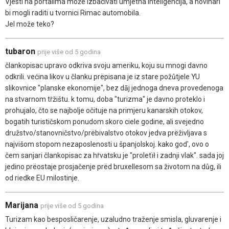
Vjesti na portalima može izbacivati umjetna inteligencija, a novinari
bi mogli raditi u tvornici Rimac automobila.
Jel može teko?
tubaron
prije više od 5 godina
člankopisac upravo odkriva svoju ameriku, koju su mnogi davno
odkrili. većina likov u članku prëpisana je iz stare požůtjele YU
slikovnice "planske ekonomije", bez dāj jednoga dneva provedenoga
na stvarnom tṙžištu. k tomu, doba "turizma" je davno proteklo i
prohujalo, čto se najbolje očituje na primjeru kanarskih otokov,
bogatih turističskom ponudom skoro ciele godine, ali svejedno
družstvo/stanovničstvo/prëbivalstvo otokov jedva prëživljava s
najvišom stopom nezaposlenosti u španjolskoj. kako god', ovo o
čem sanjari člankopisac za hṙvatsku je "proletïł i zadnji vlak". sada joj
jedino prëostaje prosjačenje prëd bruxellesom sa životom na důg, ili
od riedke EU milostinje.
Marijana
prije više od 5 godina
Turizam kao besposličarenje, uzaludno traženje smisla, gluvarenje i