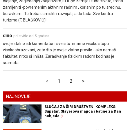
blejanje, zagledanje(voajerizam) u tuđe zemlje i tuđe živote, treba
zamijeniti -povremenim aktivnim radnim , korisnim po tu sredinu,
boravkom . To treba osmisliti i razvijati, a do tada :Sve kontra
turizma (F. BLAŠKOVIĆ)!
dino
prije više od 5 godina
ovdje stalno isti komentatori. sve isto. imamo visoku stopu
visokoobrazovani, zato što je ovdje zlatno pravilo - ako nemaš
fakultet, nitko si i ništa. Zarađivanje fizičkim radom kod nas je
sramota.
<
1
2
>
NAJNOVIJE
SLUČAJ ZA ŠIRI DRUŠTVENI KOMPLEKS:
Supetar, Slayerova majica i batine za Dan
pobjede