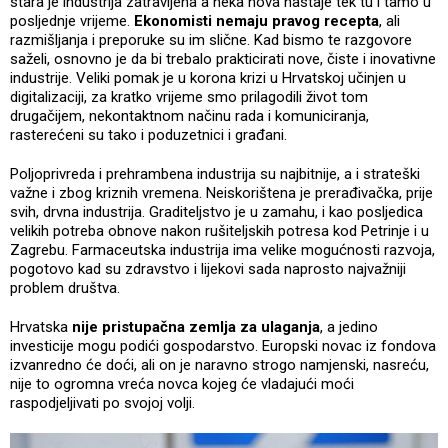
stara je industrija zatravljena a neka nova nastaje tek tu i tamo u
posljednje vrijeme.
Ekonomisti nemaju pravog recepta
, ali
razmišljanja i preporuke su im slične. Kad bismo te razgovore
saželi, osnovno je da bi trebalo prakticirati nove, čiste i inovativne
industrije. Veliki pomak je u korona krizi u Hrvatskoj učinjen u
digitalizaciji, za kratko vrijeme smo prilagodili život tom
drugačijem, nekontaktnom načinu rada i komuniciranja,
rasterećeni su tako i poduzetnici i građani.
Poljoprivreda i prehrambena industrija su najbitnije, a i strateški
važne i zbog kriznih vremena. Neiskorištena je prerađivačka, prije
svih, drvna industrija. Graditeljstvo je u zamahu, i kao posljedica
velikih potreba obnove nakon rušiteljskih potresa kod Petrinje i u
Zagrebu. Farmaceutska industrija ima velike mogućnosti razvoja,
pogotovo kad su zdravstvo i lijekovi sada naprosto najvažniji
problem društva.
Hrvatska
nije pristupačna zemlja za ulaganja
, a jedino
investicije mogu podići gospodarstvo. Europski novac iz fondova
izvanredno će doći, ali on je naravno strogo namjenski, nasreću,
nije to ogromna vreća novca kojeg će vladajući moći
raspodjeljivati po svojoj volji.