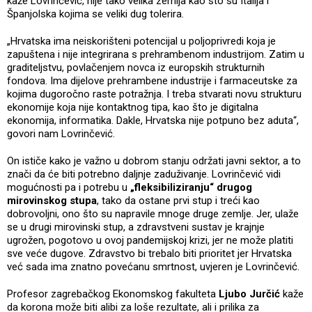
kaže Lovrinčević, nije tako velika zemlja kao što su Italija i
Španjolska kojima se veliki dug tolerira.
„Hrvatska ima neiskorišteni potencijal u poljoprivredi koja je
zapuštena i nije integrirana s prehrambenom industrijom. Zatim u
graditeljstvu, povlačenjem novca iz europskih strukturnih
fondova. Ima dijelove prehrambene industrije i farmaceutske za
kojima dugoročno raste potražnja. I treba stvarati novu strukturu
ekonomije koja nije kontaktnog tipa, kao što je digitalna
ekonomija, informatika. Dakle, Hrvatska nije potpuno bez aduta“,
govori nam Lovrinčević.
On ističe kako je važno u dobrom stanju održati javni sektor, a to
znači da će biti potrebno daljnje zaduživanje. Lovrinčević vidi
mogućnosti pa i potrebu u
„fleksibiliziranju“ drugog
mirovinskog stupa
, tako da ostane prvi stup i treći kao
dobrovoljni, ono što su napravile mnoge druge zemlje. Jer, ulaže
se u drugi mirovinski stup, a zdravstveni sustav je krajnje
ugrožen, pogotovo u ovoj pandemijskoj krizi, jer ne može platiti
sve veće dugove. Zdravstvo bi trebalo biti prioritet jer Hrvatska
već sada ima znatno povećanu smrtnost, uvjeren je Lovrinčević.
Profesor zagrebačkog Ekonomskog fakulteta
Ljubo Jurčić
kaže
da korona može biti alibi za loše rezultate, ali i prilika za