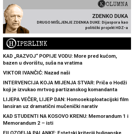
KOLUMNA
ZDENKO DUKA
DRUGO MIŠLJENJE ZDENKA DUKE: Dijaspora kao
politički projekt HDZ-a
H
IPERLINK
KAD „RAZVOJ“ POPIJE VODU: More pred kućom,
bazen u dvorištu, suša na vratima
VIKTOR IVANČIĆ: Nazad naši
INTERVENCIJA KOJA MIJENJA STVAR: Priča o Hodži
koji je izvukao mrtvog partizanskog komandanta
LIJEPA VEČER, LIJEP DAN: Homoseksploatacijski film
lansiran uz dramatični mučenički narativ
KAD STUDENTI NA KOSOVO KRENU: Memorandum 1 i
Memorandum 2 – isti
FILOZOFIJA PALANKE: Estetski kriteriji huliganske