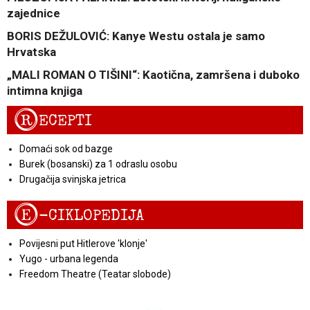
zajednice
BORIS DEŽULOVIĆ: Kanye Westu ostala je samo
Hrvatska
„MALI ROMAN O TIŠINI“: Kaotična, zamršena i duboko
intimna knjiga
R
ECEPTI
Domaći sok od bazge
Burek (bosanski) za 1 odraslu osobu
Drugačija svinjska jetrica
E
-CIKLOPEDIJA
Povijesni put Hitlerove 'klonje'
Yugo - urbana legenda
Freedom Theatre (Teatar slobode)