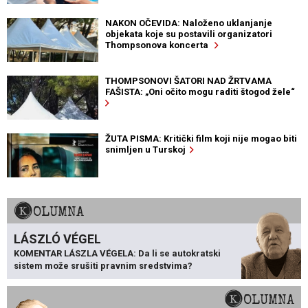
NAKON OČEVIDA: Naloženo uklanjanje
objekata koje su postavili organizatori
Thompsonova koncerta
THOMPSONOVI ŠATORI NAD ŽRTVAMA
FAŠISTA: „Oni očito mogu raditi štogod žele“
ŽUTA PISMA: Kritički film koji nije mogao biti
snimljen u Turskoj
KOLUMNA
LÁSZLÓ VÉGEL
KOMENTAR LÁSZLA VÉGELA: Da li se autokratski
sistem može srušiti pravnim sredstvima?
KOLUMNA