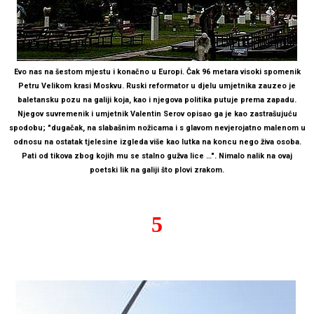
Evo nas na šestom mjestu i konačno u Europi. Čak 96 metara visoki spomenik
Petru Velikom krasi Moskvu. Ruski reformator u djelu umjetnika zauzeo je
baletansku pozu na galiji koja, kao i njegova politika putuje prema zapadu.
Njegov suvremenik i umjetnik Valentin Serov opisao ga je kao zastrašujuću
spodobu; "dugačak, na slabašnim nožicama i s glavom nevjerojatno malenom u
odnosu na ostatak tjelesine izgleda više kao lutka na koncu nego živa osoba.
Pati od tikova zbog kojih mu se stalno gužva lice …". Nimalo nalik na ovaj
poetski lik na galiji što plovi zrakom.
5