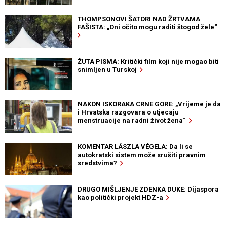
THOMPSONOVI ŠATORI NAD ŽRTVAMA
FAŠISTA: „Oni očito mogu raditi štogod žele“
ŽUTA PISMA: Kritički film koji nije mogao biti
snimljen u Turskoj
NAKON ISKORAKA CRNE GORE: „Vrijeme je da
i Hrvatska razgovara o utjecaju
menstruacije na radni život žena“
KOMENTAR LÁSZLA VÉGELA: Da li se
autokratski sistem može srušiti pravnim
sredstvima?
DRUGO MIŠLJENJE ZDENKA DUKE: Dijaspora
kao politički projekt HDZ-a