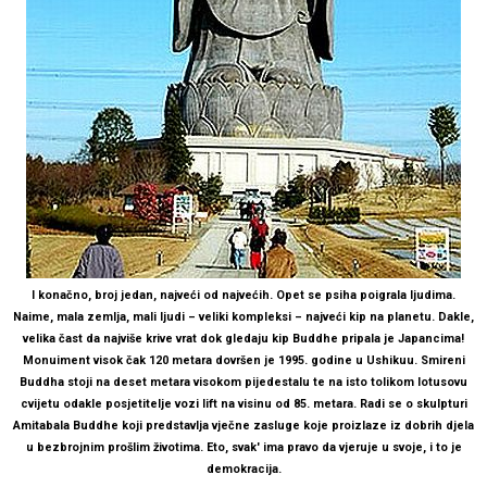
I konačno, broj jedan, najveći od najvećih. Opet se psiha poigrala ljudima.
Naime, mala zemlja, mali ljudi – veliki kompleksi – najveći kip na planetu. Dakle,
velika čast da najviše krive vrat dok gledaju kip Buddhe pripala je Japancima!
Monuiment visok čak 120 metara dovršen je 1995. godine u Ushikuu. Smireni
Buddha stoji na deset metara visokom pijedestalu te na isto tolikom lotusovu
cvijetu odakle posjetitelje vozi lift na visinu od 85. metara. Radi se o skulpturi
Amitabala Buddhe koji predstavlja vječne zasluge koje proizlaze iz dobrih djela
u bezbrojnim prošlim životima. Eto, svak' ima pravo da vjeruje u svoje, i to je
demokracija.