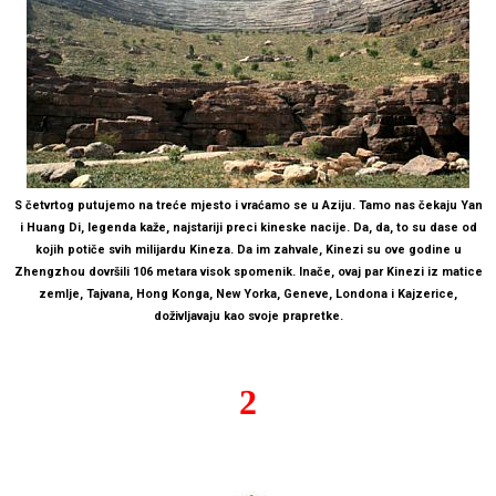
S četvrtog putujemo na treće mjesto i vraćamo se u Aziju. Tamo nas čekaju Yan
i Huang Di, legenda kaže, najstariji preci kineske nacije. Da, da, to su dase od
kojih potiče svih milijardu Kineza. Da im zahvale, Kinezi su ove godine u
Zhengzhou dovršili 106 metara visok spomenik. Inače, ovaj par Kinezi iz matice
zemlje, Tajvana, Hong Konga, New Yorka, Geneve, Londona i Kajzerice,
doživljavaju kao svoje prapretke.
2