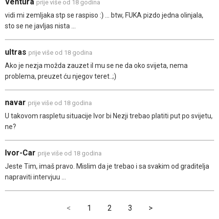
Ventura
prije više od 18 godina
vidi mi zemljaka stp se raspiso :) ... btw, FUKA pizdo jedna olinjala,
sto se ne javljas nista ...
ultras
prije više od 18 godina
Ako je nezja možda zauzet il mu se ne da oko svijeta, nema
problema, preuzet ću njegov teret..;)
navar
prije više od 18 godina
U takovom raspletu situacije Ivor bi Nezji trebao platiti put po svijetu,
ne?
Ivor-Car
prije više od 18 godina
Jeste Tim, imaš pravo. Mislim da je trebao i sa svakim od graditelja
napraviti intervjuu ...
<
1
2
3
>