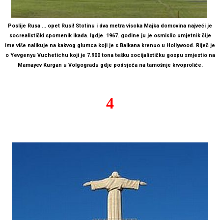
Poslije Rusa ... opet Rusi! Stotinu i dva metra visoka Majka domovina najveći je
socrealistički spomenik ikada. Igdje. 1967. godine ju je osmislio umjetnik čije
ime više nalikuje na kakvog glumca koji je s Balkana krenuo u Hollywood. Riječ je
o Yevgenyu Vuchetichu koji je 7.900 tona tešku socijalističku gospu smjestio na
Mamayev Kurgan u Volgogradu gdje podsjeća na tamošnje krvoproliće.
4