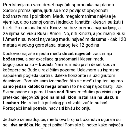
Predstavljamo vam deset najviših spomenika na planeti.
Sudeći prema njima, ljudi su kroz povijest opsjednuti
božanstvima i politikom. Među megalomanima najviše je
vjernika, a po rasnoj osnovi jednako fanatični klesari su žuti i
bijeli. Po nacionalnosti, Kinezi su bez premca najmarljiviji, a
za njima se vuku Rusi i Ameri. No, niti Kinezi, a još manje Rusi
i Ameri nisu tvorci najvećeg među najvećim dasama - čak 120
metara visokog gorostasa, starog tek 12 godina
Doslovno najviše mjesta među
deset najvećih
zauzimaju
božanstva
, a par excellace grandomani i klesari među
bogoljupcima su –
budisti
. Naime, među prvih deset kipova
kočopere se Bude u različitim pozama. Uglavnom su isprazno
napušenih pogleda uprtih u daleke horizonte i s uzdignutom
desnicom. Pomalo sam iznenađen što se među top ten ugurao
samo jedan katolički megaloman
i to ne onaj najpoznatiji. Jok!
Svima padne na pamet
Isus nad Riom
, međutim po visini ga je
pretekao njegov
28 godina mlađi klon instaliran na ulazu u
Lisabon
. Ne treba biti psiholog pa shvatiti zašto su baš
Portugalci imali potrebu nadvisiti bivšu koloniju.
Jednako iznenađujuće, među ova brojna božanstva ugurala su
se i
dva antička
. No, opet psiha! Pomislio bi netko kako najveća