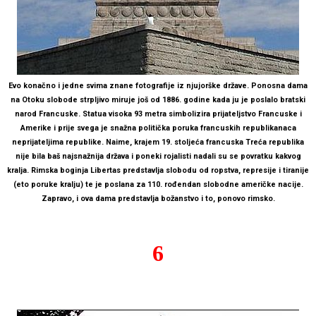
Evo konačno i jedne svima znane fotografije iz njujorške države. Ponosna dama
na Otoku slobode strpljivo miruje još od 1886. godine kada ju je poslalo bratski
narod Francuske. Statua visoka 93 metra simbolizira prijateljstvo Francuske i
Amerike i prije svega je snažna politička poruka francuskih republikanaca
neprijateljima republike. Naime, krajem 19. stoljeća francuska Treća republika
nije bila baš najsnažnija država i poneki rojalisti nadali su se povratku kakvog
kralja. Rimska boginja Libertas predstavlja slobodu od ropstva, represije i tiranije
(eto poruke kralju) te je poslana za 110. rođendan slobodne američke nacije.
Zapravo, i ova dama predstavlja božanstvo i to, ponovo rimsko.
6