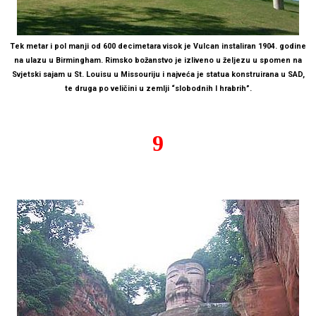
Tek metar i pol manji od 600 decimetara visok je Vulcan instaliran 1904. godine
na ulazu u Birmingham. Rimsko božanstvo je izliveno u željezu u spomen na
Svjetski sajam u St. Louisu u Missouriju i najveća je statua konstruirana u SAD,
te druga po veličini u zemlji “slobodnih I hrabrih”.
9