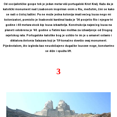
Od socijalističke gospe tek je jedan metar viši portugalski Krist Kralj. Kažu da je
katolički monument nad Lisabonom inspiriran onim u Riu, međutim, čini se kako
se radi o čistoj taštini. Pa ne može jedna kolonija imati većeg Isusa nego mi
kolonizatori, pomislio je lisabonski kardinal kada je '34 posjetio Rio i njegov tri
godine i 40 metara visok kip Isusa izbavitelja. Konstrukcija najvećeg Isusa na
planeti odobrena je '40. godine u Fatimi kao molitva za izbavljenje od Drugog
svjetskog rata. Portugalske katolike bog je uslišio te im je u amanet ostavio i
diktatora Antonia Salazara koji je '59 konačno dovršio ovaj monument.
Pijedestalom, što izgleda kao neuobičajeno dugačke Isusove noge, konstantno
se diže i spušta lift.
3