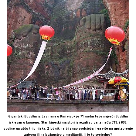
Gigantski Buddha iz Leshiana u Kini visok je 71 metar te je najveći Buddha
isklesan u kamenu. Stari kineski majstori izrezali su ga između 713. i 803.
godine na ušću triju rijeka. Zlobnik ne bi znao podsjeća li ga više na uprizorenje
zatvora ili na božanstvo u meditaciji. Ili je to svejedno?