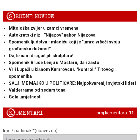
S
RODNE NOVICE
Mitološka zvijer u zamci vremena
Autokratski niz - "Nijazov" nakon Nijazova
Spomenik ljudstvu - mladiću koji je "umro vršeći svoju
građansku dužnost"
Dajte nam drugačijih skulptura!
Spomenik Bruce Leeju u Mostaru, da i zašto
Vrli Lupeži u kišnom Kumrovcu u "kontroli" Titovog
spomenika
ŠALJI ME MAJKO U POLITIČARE: Najpokvareniji svjetski lideri
Valderrama od sedam tona
Gola umjetnost
K
OMENTARI
broj komentara:
11
Ime / nadimak *(obavezno)