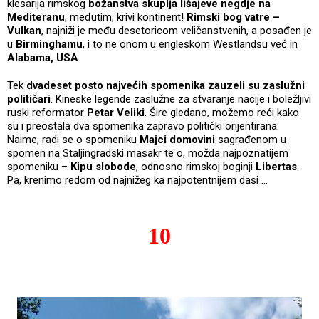
klesarija rimskog
božanstva skuplja lišajeve negdje na
Mediteranu
, međutim, krivi kontinent!
Rimski bog vatre –
Vulkan
, najniži je među desetoricom veličanstvenih, a posađen je
u
Birminghamu
, i to ne onom u engleskom Westlandsu već in
Alabama, USA
.
Tek
dvadeset posto najvećih spomenika zauzeli su zaslužni
političari
. Kineske legende zaslužne za stvaranje nacije i boležljivi
ruski reformator
Petar Veliki
. Šire gledano, možemo reći kako
su i preostala dva spomenika zapravo politički orijentirana.
Naime, radi se o spomeniku
Majci domovini
sagrađenom u
spomen na Staljingradski masakr te o, možda najpoznatijem
spomeniku –
Kipu slobode
, odnosno rimskoj boginji
Libertas
.
Pa, krenimo redom od najnižeg ka najpotentnijem dasi ...
10