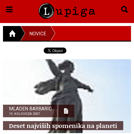
NOVICE
MLADEN BARBARIĆ
15. KOLOVOZA 2007.
Deset najviših spomenika na planeti