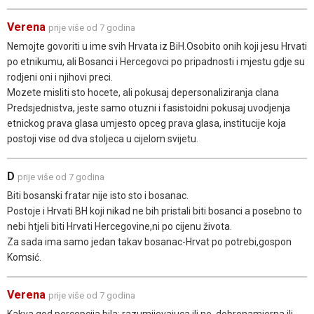
Verena
prije više od 7 godina
Nemojte govoriti u ime svih Hrvata iz BiH.Osobito onih koji jesu Hrvati
po etnikumu, ali Bosanci i Hercegovci po pripadnosti i mjestu gdje su
rodjeni oni i njihovi preci.
Mozete misliti sto hocete, ali pokusaj depersonaliziranja clana
Predsjednistva, jeste samo otuzni i fasistoidni pokusaj uvodjenja
etnickog prava glasa umjesto opceg prava glasa, institucije koja
postoji vise od dva stoljeca u cijelom svijetu.
D
prije više od 7 godina
Biti bosanski fratar nije isto sto i bosanac.
Postoje i Hrvati BH koji nikad ne bih pristali biti bosanci a posebno to
nebi htjeli biti Hrvati Hercegovine,ni po cijenu života.
Za sada ima samo jedan takav bosanac-Hrvat po potrebi,gospon
Komsić.
Verena
prije više od 7 godina