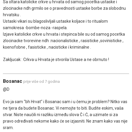
Sa oltara katolicke crkve u hrvata od samog pocetka ustaske i
zlocinacke ndh grmilo se o pravednosti ustaske borbe za slobodnu
hrvatsku .
Ustaski vikari su blagoslivljali ustaske koljace i to ritualom
samokresa -bombe-noza -raspela.
Izjave katolicke crkve u hrvata i stepinca bile su od samog pocetka
zlocinacke tvorevine ndh :nacionalisticke , rasisticke ,sovinisticke ,
ksenofobne , fasisticke , nacisticke i kriminalne .
Zakljucak : Crkva u Hrvata je stvorila Ustase a ne obrnuto !
Bosanac
prije više od 7 godina
@D
Evo ja sam "bh Hrvat" i Bosanac sam i u čemu je problem? Nitko vas
ne tjera da budete Bosanac. Vi nemojte to biti. Budite eskim, vaša
stvar. Niste naučili ni razliku između slova Č i Ć, a uzimate si za
pravo određivati nekome kako će se izjasniti. Ne znam kako vas nije
sram.