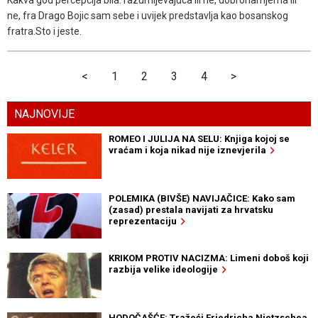
Kakva god percepcija bila: razumijevajuca ili ne, dobronamjerna ili
ne, fra Drago Bojic sam sebe i uvijek predstavlja kao bosanskog
fratra.Sto i jeste.
<
1
2
3
4
>
NAJNOVIJE
ROMEO I JULIJA NA SELU: Knjiga kojoj se
vraćam i koja nikad nije iznevjerila
POLEMIKA (BIVŠE) NAVIJAČICE: Kako sam
(zasad) prestala navijati za hrvatsku
reprezentaciju
KRIKOM PROTIV NACIZMA: Limeni doboš koji
razbija velike ideologije
HODOČAŠĆE: Tražeći Friedricha Nietzschea