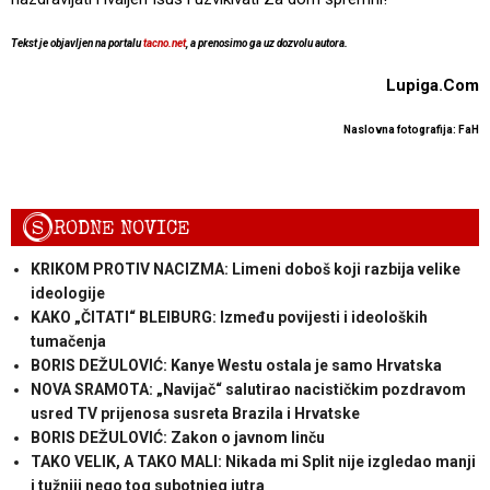
Tekst je objavljen na portalu
tacno.net
, a prenosimo ga uz dozvolu autora.
Lupiga.Com
Naslovna fotografija: FaH
S
RODNE NOVICE
KRIKOM PROTIV NACIZMA: Limeni doboš koji razbija velike
ideologije
KAKO „ČITATI“ BLEIBURG: Između povijesti i ideoloških
tumačenja
BORIS DEŽULOVIĆ: Kanye Westu ostala je samo Hrvatska
NOVA SRAMOTA: „Navijač“ salutirao nacističkim pozdravom
usred TV prijenosa susreta Brazila i Hrvatske
BORIS DEŽULOVIĆ: Zakon o javnom linču
TAKO VELIK, A TAKO MALI: Nikada mi Split nije izgledao manji
i tužniji nego tog subotnjeg jutra