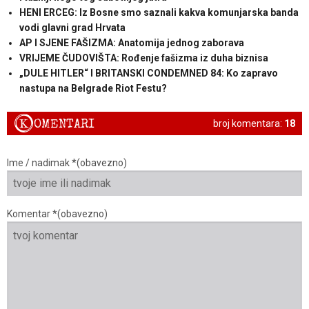
HENI ERCEG: Iz Bosne smo saznali kakva komunjarska banda
vodi glavni grad Hrvata
AP I SJENE FAŠIZMA: Anatomija jednog zaborava
VRIJEME ČUDOVIŠTA: Rođenje fašizma iz duha biznisa
„DULE HITLER“ I BRITANSKI CONDEMNED 84: Ko zapravo
nastupa na Belgrade Riot Festu?
K
OMENTARI
broj komentara:
18
Ime / nadimak *(obavezno)
Komentar *(obavezno)