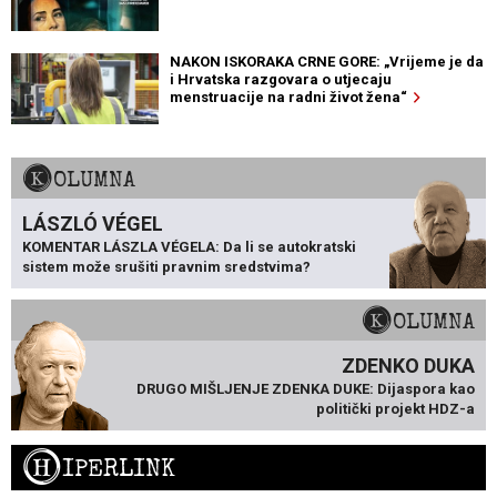
NAKON ISKORAKA CRNE GORE: „Vrijeme je da
i Hrvatska razgovara o utjecaju
menstruacije na radni život žena“
KOLUMNA
LÁSZLÓ VÉGEL
KOMENTAR LÁSZLA VÉGELA: Da li se autokratski
sistem može srušiti pravnim sredstvima?
KOLUMNA
ZDENKO DUKA
DRUGO MIŠLJENJE ZDENKA DUKE: Dijaspora kao
politički projekt HDZ-a
H
IPERLINK