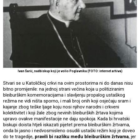
Ivan Šarić, nadbiskup koji je volio Poglavnika (FOTO: internet arhiva)
Stvari se u Katoličkoj crkvi na ovim prostorima ni do danas nisu
bitno promijenile: na jednoj strani većina koja u politiziranim
bleiburškim komemoracijama i slavljenju propalog ustaškog
režima ne vidi ništa sporno, i mali broj onih koji osjećaju sram i
kajanje zbog teške ljage koju nosi njihov narodni i crkveni
kolektivitet i koji žale zbog nevinih bleiburških žrtava kojima
upravo ovakve manifestacije ne daju spokoja. Kada bi hrvatski
biskupi doista htjeli iskazati pijetet prema bleiburškim žrtvama,
onda bi jasno i nedvosmisleno osudili ustaški režim koji je doveo
do te tragedije,
pravili bi razliku među bleiburškim žrtvama
, jer