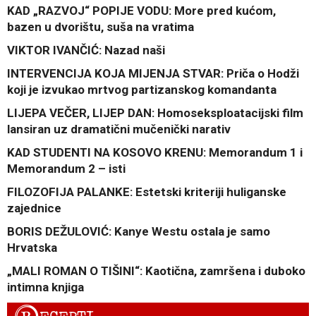
KAD „RAZVOJ“ POPIJE VODU: More pred kućom,
bazen u dvorištu, suša na vratima
VIKTOR IVANČIĆ: Nazad naši
INTERVENCIJA KOJA MIJENJA STVAR: Priča o Hodži
koji je izvukao mrtvog partizanskog komandanta
LIJEPA VEČER, LIJEP DAN: Homoseksploatacijski film
lansiran uz dramatični mučenički narativ
KAD STUDENTI NA KOSOVO KRENU: Memorandum 1 i
Memorandum 2 – isti
FILOZOFIJA PALANKE: Estetski kriteriji huliganske
zajednice
BORIS DEŽULOVIĆ: Kanye Westu ostala je samo
Hrvatska
„MALI ROMAN O TIŠINI“: Kaotična, zamršena i duboko
intimna knjiga