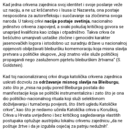
Kad jedna crkvena zajednica svoj identitet i svoje poslanje veže
uz naciju, a ne uz kršćanstvo i Isusa iz Nazareta, ona postaje
nesposobna za autorefleksiju i suočavanje sa zločinima svoga
naroda. U takvoj crkvi
nacija postaje svetinja
, nacionalno
jedinstvo crkvena zapovijed, a svaki pokušaj kritičkog govora se
unaprijed kvalificira kao izdaja i otpadništvo. Takva crkva će
bešćutno umanjivati ustaške zločine i genocidni karakter
jasenovačkih logora i istodobno uz suradnju države u nacionalnoj
opijenosti obilježavati bleiburšku komemoraciju koja misna slavlja
pretvara u političke skupove, „koji znatno više služe političkoj
propagandi nego zasluženom pijetetu bleiburškim žrtvama“ (S.
Goldstein).
Kad toj nacionaliziranoj crkvi druga katolička crkvena zajednica
uskrati dozvolu za
održavanje misnog slavlja na Bleiburgu
,
zato što je „misa na polju pored Bleiburga postala dio
manifestacije koja se politički instrumentalizira i zato što je ona
dio političko-nacionalnog rituala koji služi selektivnom
doživljavanju i tumačenju povijesti, što šteti ugledu Katoličke
crkve“, kao što je nedavno učinila Katolička crkva u Koruškoj,
Crkva u Hrvata uvrijeđeno i bez kritičkog sagledavanja vlastitih
postupaka optužuje austrijsku lokalnu crkvenu zajednicu „da ne
poštuje žrtve i da je izgubila osjećaj za patnju nedužnih“.