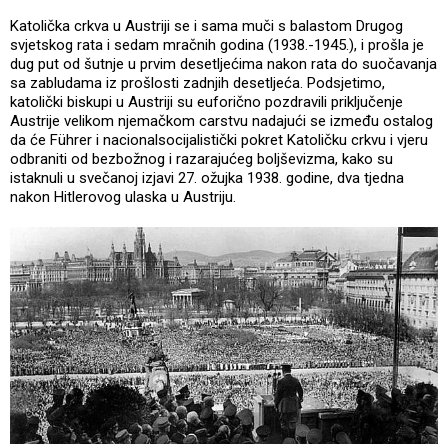
Katolička crkva u Austriji se i sama muči s balastom Drugog
svjetskog rata i sedam mračnih godina (1938.-1945.), i prošla je
dug put od šutnje u prvim desetljećima nakon rata do suočavanja
sa zabludama iz prošlosti zadnjih desetljeća. Podsjetimo,
katolički biskupi u Austriji su euforično pozdravili priključenje
Austrije velikom njemačkom carstvu nadajući se između ostalog
da će Führer i nacionalsocijalistički pokret Katoličku crkvu i vjeru
odbraniti od bezbožnog i razarajućeg boljševizma, kako su
istaknuli u svečanoj izjavi 27. ožujka 1938. godine, dva tjedna
nakon Hitlerovog ulaska u Austriju.