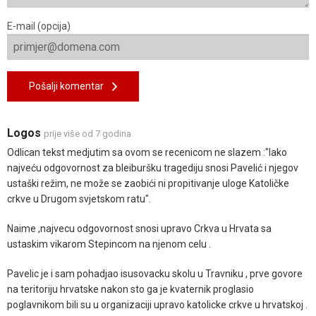
E-mail (opcija)
Pošalji komentar
Logos
prije više od 7 godina
Odlican tekst medjutim sa ovom se recenicom ne slazem :"Iako
najveću odgovornost za bleiburšku tragediju snosi Pavelić i njegov
ustaški režim, ne može se zaobići ni propitivanje uloge Katoličke
crkve u Drugom svjetskom ratu".
Naime ,najvecu odgovornost snosi upravo Crkva u Hrvata sa
ustaskim vikarom Stepincom na njenom celu .
Pavelic je i sam pohadjao isusovacku skolu u Travniku , prve govore
na teritoriju hrvatske nakon sto ga je kvaternik proglasio
poglavnikom bili su u organizaciji upravo katolicke crkve u hrvatskoj .