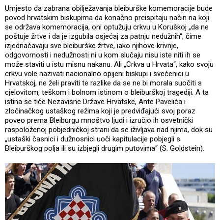
Umjesto da zabrana obilježavanja bleiburške komemoracije bude
povod hrvatskim biskupima da konačno preispitaju način na koji
se održava komemoracija, oni optužuju crkvu u Koruškoj „da ne
poštuje žrtve i da je izgubila osjećaj za patnju nedužnih“, čime
izjednačavaju sve bleiburške žrtve, iako njihove krivnje,
odgovornosti i nedužnosti ni u kom slučaju nisu iste niti ih se
može staviti u istu misnu nakanu. Ali „Crkva u Hrvata“, kako svoju
crkvu vole nazivati nacionalno opijeni biskupi i svećenici u
Hrvatskoj, ne želi praviti te razlike da se ne bi morala suočiti s
cjelovitom, teškom i bolnom istinom o bleiburškoj tragediji. A ta
istina se tiče Nezavisne Države Hrvatske, Ante Pavelića i
zločinačkog ustaškog režima koji je predviđajući svoj poraz
poveo prema Bleiburgu mnoštvo ljudi i izručio ih osvetnički
raspoloženoj pobjedničkoj strani da se iživljava nad njima, dok su
„ustaški časnici i dužnosnici uoči kapitulacije pobjegli s
Bleiburškog polja ili su izbjegli drugim putovima“ (S. Goldstein).