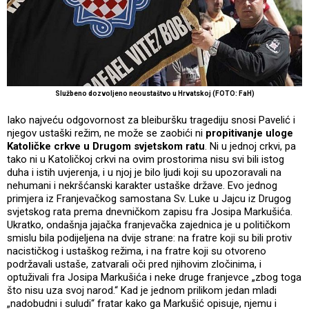
Službeno dozvoljeno neoustaštvo u Hrvatskoj (FOTO: FaH)
Iako najveću odgovornost za bleiburšku tragediju snosi Pavelić i
njegov ustaški režim, ne može se zaobići ni
propitivanje uloge
Katoličke crkve u Drugom svjetskom ratu
. Ni u jednoj crkvi, pa
tako ni u Katoličkoj crkvi na ovim prostorima nisu svi bili istog
duha i istih uvjerenja, i u njoj je bilo ljudi koji su upozoravali na
nehumani i nekršćanski karakter ustaške države. Evo jednog
primjera iz Franjevačkog samostana Sv. Luke u Jajcu iz Drugog
svjetskog rata prema dnevničkom zapisu fra Josipa Markušića.
Ukratko, ondašnja jajačka franjevačka zajednica je u političkom
smislu bila podijeljena na dvije strane: na fratre koji su bili protiv
nacističkog i ustaškog režima, i na fratre koji su otvoreno
podržavali ustaše, zatvarali oči pred njihovim zločinima, i
optuživali fra Josipa Markušića i neke druge franjevce „zbog toga
što nisu uza svoj narod.“ Kad je jednom prilikom jedan mladi
„nadobudni i suludi“ fratar kako ga Markušić opisuje, njemu i