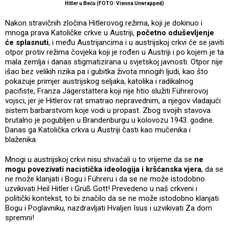
Hitler u Beču (FOTO: Vienna Unwrapped)
Nakon stravičnih zločina Hitlerovog režima, koji je dokinuo i
mnoga prava Katoličke crkve u Austriji,
početno oduševljenje
će splasnuti
, i među Austrijancima i u austrijskoj crkvi će se javiti
otpor protiv režima čovjeka koji je rođen u Austriji i po kojem je ta
mala zemlja i danas stigmatizirana u svjetskoj javnosti. Otpor nije
išao bez velikih rizika pa i gubitka života mnogih ljudi, kao što
pokazuje primjer austrijskog seljaka, katolika i radikalnog
pacifiste, Franza Jägerstättera koji nije htio služiti Führerovoj
vojsci, jer je Hitlerov rat smatrao nepravednim, a njegov vladajući
sistem barbarstvom koje vodi u propast. Zbog svojih stavova
brutalno je pogubljen u Brandenburgu u kolovozu 1943. godine.
Danas ga Katolička crkva u Austriji časti kao mučenika i
blaženika.
Mnogi u austrijskoj crkvi nisu shvaćali u to vrijeme da se
ne
mogu povezivati nacistička ideologija i kršćanska vjera
, da se
ne može klanjati i Bogu i Führeru i da se ne može istodobno
uzvikivati Heil Hitler i Grüß Gott! Prevedeno u naš crkveni i
politički kontekst, to bi značilo da se ne može istodobno klanjati
Bogu i Poglavniku, nazdravljati Hvaljen Isus i uzvikivati Za dom
spremni!