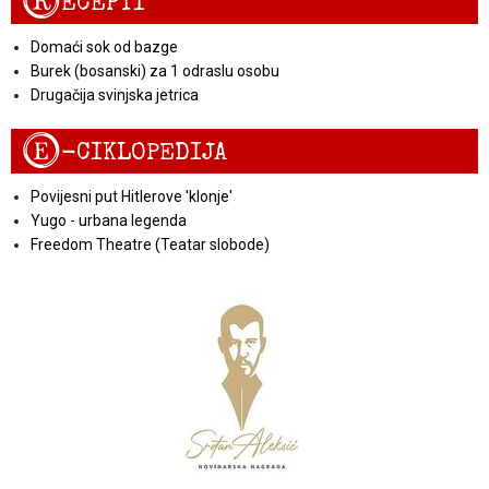
R
ECEPTI
Domaći sok od bazge
Burek (bosanski) za 1 odraslu osobu
Drugačija svinjska jetrica
E
-CIKLOPEDIJA
Povijesni put Hitlerove 'klonje'
Yugo - urbana legenda
Freedom Theatre (Teatar slobode)