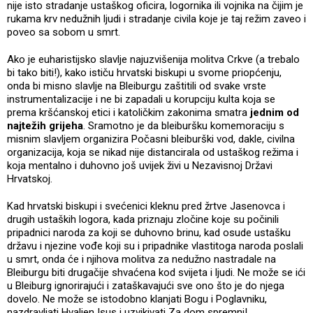
nije isto stradanje ustaškog oficira, logornika ili vojnika na čijim je
rukama krv nedužnih ljudi i stradanje civila koje je taj režim zaveo i
poveo sa sobom u smrt.
Ako je euharistijsko slavlje najuzvišenija molitva Crkve (a trebalo
bi tako biti!), kako ističu hrvatski biskupi u svome priopćenju,
onda bi misno slavlje na Bleiburgu zaštitili od svake vrste
instrumentalizacije i ne bi zapadali u korupciju kulta koja se
prema kršćanskoj etici i katoličkim zakonima smatra
jednim od
najtežih grijeha
. Sramotno je da bleiburšku komemoraciju s
misnim slavljem organizira Počasni bleiburški vod, dakle, civilna
organizacija, koja se nikad nije distancirala od ustaškog režima i
koja mentalno i duhovno još uvijek živi u Nezavisnoj Državi
Hrvatskoj.
Kad hrvatski biskupi i svećenici kleknu pred žrtve Jasenovca i
drugih ustaških logora, kada priznaju zločine koje su počinili
pripadnici naroda za koji se duhovno brinu, kad osude ustašku
državu i njezine vođe koji su i pripadnike vlastitoga naroda poslali
u smrt, onda će i njihova molitva za nedužno nastradale na
Bleiburgu biti drugačije shvaćena kod svijeta i ljudi. Ne može se ići
u Bleiburg ignorirajući i zataškavajući sve ono što je do njega
dovelo. Ne može se istodobno klanjati Bogu i Poglavniku,
nazdravljati Hvaljen Isus i uzvikivati Za dom spremni!