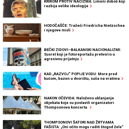
KRIKOM PROTIV NACIZMA: Limeni doboš koji
razbija velike ideologije
HODOČAŠĆE: Tražeći Friedricha Nietzschea
i njegove misli
BEČKI ZIDOVI–BALKANSKI NACIONALIZMI:
Susret koji je fotoreportažu pretvorio u
agresivnu prijetnju
KAD „RAZVOJ“ POPIJE VODU: More pred
kućom, bazen u dvorištu, suša na vratima
NAKON OČEVIDA: Naloženo uklanjanje
objekata koje su postavili organizatori
Thompsonova koncerta
THOMPSONOVI ŠATORI NAD ŽRTVAMA
FAŠISTA: „Oni očito mogu raditi štogod žele“