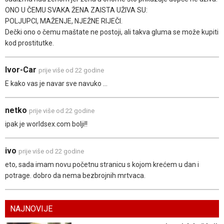
ONO U ČEMU SVAKA ŽENA ZAISTA UŽIVA SU:
POLJUPCI, MAŽENJE, NJEŽNE RIJEČI.
Dečki ono o čemu maštate ne postoji, ali takva gluma se može kupiti
kod prostitutke.
Ivor-Car
prije više od 22 godine
E kako vas je navar sve navuko ...
netko
prije više od 22 godine
ipak je worldsex.com bolji!!
ivo
prije više od 22 godine
eto, sada imam novu početnu stranicu s kojom krećem u dan i
potrage. dobro da nema bezbrojnih mrtvaca.
NAJNOVIJE