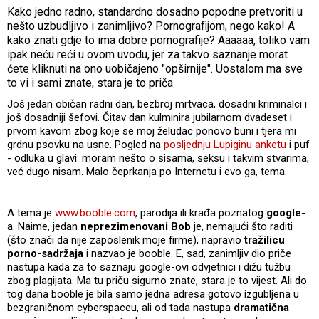
Kako jedno radno, standardno dosadno popodne pretvoriti u
nešto uzbudljivo i zanimljivo? Pornografijom, nego kako! A
kako znati gdje to ima dobre pornografije? Aaaaaa, toliko vam
ipak neću reći u ovom uvodu, jer za takvo saznanje morat
ćete kliknuti na ono uobičajeno "opširnije". Uostalom ma sve
to vi i sami znate, stara je to priča
Još jedan običan radni dan, bezbroj mrtvaca, dosadni kriminalci i
još dosadniji šefovi. Čitav dan kulminira jubilarnom dvadeset i
prvom kavom zbog koje se moj želudac ponovo buni i tjera mi
grdnu psovku na usne. Pogled na
posljednju Lupiginu anketu
i puf
- odluka u glavi: moram nešto o sisama, seksu i takvim stvarima,
već dugo nisam. Malo čeprkanja po Internetu i evo ga, tema.
A tema je
www.booble.com
, parodija ili krađa poznatog
google
-
a. Naime, jedan
neprezimenovani Bob
je, nemajući što raditi
(što znači da nije zaposlenik moje firme), napravio
tražilicu
porno-sadržaja
i nazvao je booble. E, sad, zanimljiv dio priče
nastupa kada za to saznaju google-ovi odvjetnici i dižu tužbu
zbog plagijata. Ma tu priču sigurno znate, stara je to vijest. Ali do
tog dana booble je bila samo jedna adresa gotovo izgubljena u
bezgraničnom cyberspaceu, ali od tada nastupa
dramatična