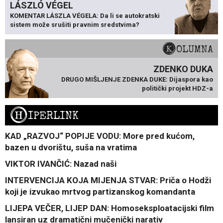
LÁSZLÓ VÉGEL
KOMENTAR LÁSZLA VÉGELA: Da li se autokratski
sistem može srušiti pravnim sredstvima?
KOLUMNA
ZDENKO DUKA
DRUGO MIŠLJENJE ZDENKA DUKE: Dijaspora kao
politički projekt HDZ-a
H
IPERLINK
KAD „RAZVOJ“ POPIJE VODU: More pred kućom,
bazen u dvorištu, suša na vratima
VIKTOR IVANČIĆ: Nazad naši
INTERVENCIJA KOJA MIJENJA STVAR: Priča o Hodži
koji je izvukao mrtvog partizanskog komandanta
LIJEPA VEČER, LIJEP DAN: Homoseksploatacijski film
lansiran uz dramatični mučenički narativ