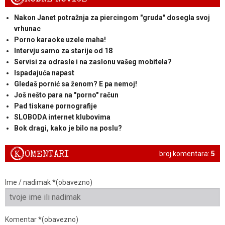
Nakon Janet potražnja za piercingom "gruda" dosegla svoj
vrhunac
Porno karaoke uzele maha!
Intervju samo za starije od 18
Servisi za odrasle i na zaslonu vašeg mobitela?
Ispadajuća napast
Gledaš pornić sa ženom? E pa nemoj!
Još nešto para na "porno" račun
Pad tiskane pornografije
SLOBODA internet klubovima
Bok dragi, kako je bilo na poslu?
K
OMENTARI
broj komentara:
5
Ime / nadimak *(obavezno)
Komentar *(obavezno)