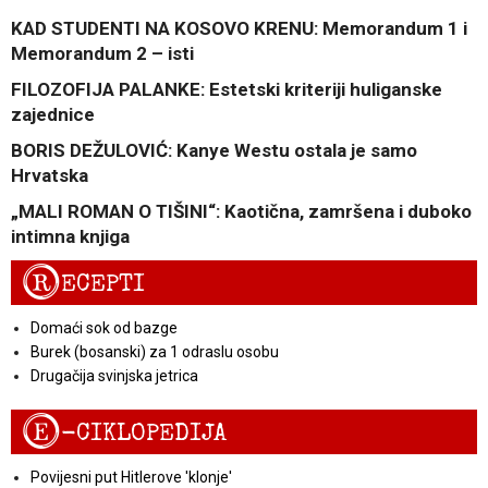
KAD STUDENTI NA KOSOVO KRENU: Memorandum 1 i
Memorandum 2 – isti
FILOZOFIJA PALANKE: Estetski kriteriji huliganske
zajednice
BORIS DEŽULOVIĆ: Kanye Westu ostala je samo
Hrvatska
„MALI ROMAN O TIŠINI“: Kaotična, zamršena i duboko
intimna knjiga
R
ECEPTI
Domaći sok od bazge
Burek (bosanski) za 1 odraslu osobu
Drugačija svinjska jetrica
E
-CIKLOPEDIJA
Povijesni put Hitlerove 'klonje'