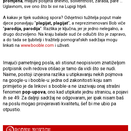
promjena
, milijuni posjeta dnevno, solventnost, zarada, pare ...
Uglavnom, sve ono što bi svi na Lupigi htjeli.
A kakav je tijek sudskog spora? Odvjetnici tužitelja poput male
djece ponavljaju "
plagijat, plagijat
", a neprezimenovani Bob viče
"
parodija, parodija
". Razlika je ključna, jer je jedno nelegalno, a
drugo dozvoljeno. Na kraju balade sud će odlučiti što je zapravo,
a do tada se ljubitelji i tražitelji pornografskih sadržaja mogu
linkati na
www.booble.com
i uživati.
Imajući pametnijeg posla, ali stisnut neopisivom znatiželjom
potpisnik ovih redova otišao je tamo da vidi što se nudi.
Naime, postoji izvjesna razlika u utipkavanju nekih pojmova
na google-u i booble-u: jedna od zakonitosti koju sam
primijetio je da linkovi s booble-a ne izazivaju onaj strašni
fenomen
pop-upova
, ono kad utipkate jednu stranicu, a pojavi
ih se 49. Za daljnji sadržaj ne odgovaram, jer ipak nisam baš
na poslu mogao provjeravati kvalitetu, šef bi me ubio pa
otpustio.
S
RODNE NOVICE