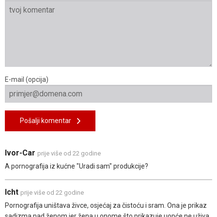
E-mail (opcija)
Pošalji komentar
Ivor-Car
prije više od 22 godine
A pornografija iz kućne "Uradi sam" produkcije?
Icht
prije više od 22 godine
Pornografija uništava živce, osjećaj za čistoću i sram. Ona je prikaz
sadizma nad ženom jer žena u onome što prikazuje uopće ne uživa.