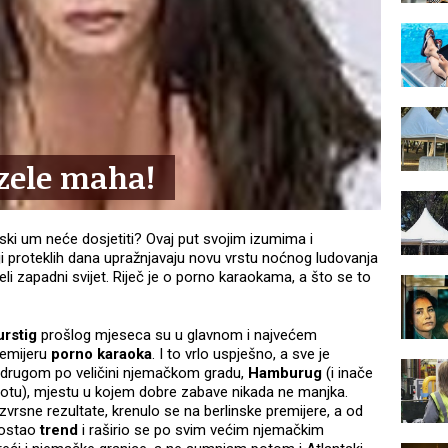
zele maha!
udski um neće dosjetiti? Ovaj put svojim izumima i
ji proteklih dana upražnjavaju novu vrstu noćnog ludovanja
eli zapadni svijet. Riječ je o porno karaokama, a što se to
urstig
prošlog mjeseca su u glavnom i najvećem
remijeru
porno karaoka
. I to vrlo uspješno, a sve je
u drugom po veličini njemačkom gradu,
Hamburug
(i inače
u), mjestu u kojem dobre zabave nikada ne manjka.
vrsne rezultate, krenulo se na berlinske premijere, a od
 postao
trend
i raširio se po svim većim njemačkim