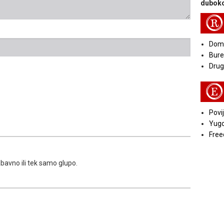
duboko
R
Doma
Bure
Druga
E
Povij
Yugo
Free
zabavno ili tek samo glupo.