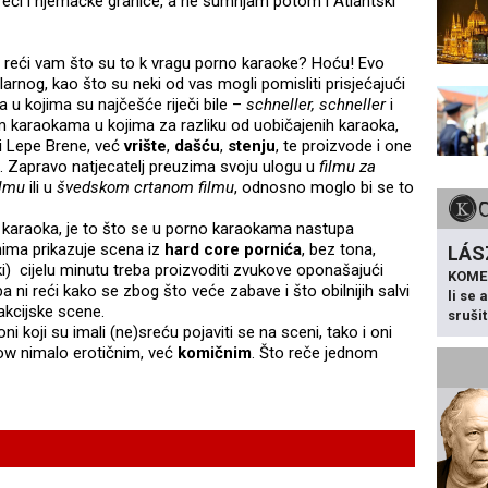
reći i njemačke granice, a ne sumnjam potom i Atlantski
ti i reći vam što su to k vragu porno karaoke? Hoću! Evo
nog, kao što su neki od vas mogli pomisliti prisjećajući
 u kojima su najčešće riječi bile –
schneller, schneller
i
jim karaokama u kojima za razliku od uobičajenih karaoka,
 i Lepe Brene, već
vrište
,
dašću
,
stenju
, te proizvode i one
. Zapravo natjecatelj preuzima svoju ulogu u
filmu za
ilmu
ili u
švedskom crtanom filmu
, odnosno moglo bi se to
h karaoka, je to što se u porno karaokama nastupa
nima prikazuje scena iz
hard core pornića
, bez tona,
LÁS
i) cijelu minutu treba proizvoditi zvukove oponašajući
KOME
a ni reći kako se zbog što veće zabave i što obilnijih salvi
li se
akcijske scene.
sruši
ni koji su imali (ne)sreću pojaviti se na sceni, tako i oni
 show nimalo erotičnim, već
komičnim
. Što reče jednom