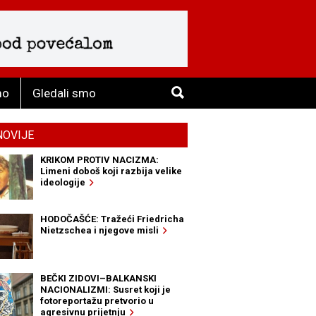
mo
Gledali smo
NOVIJE
KRIKOM PROTIV NACIZMA:
Limeni doboš koji razbija velike
ideologije
HODOČAŠĆE: Tražeći Friedricha
Nietzschea i njegove misli
BEČKI ZIDOVI–BALKANSKI
NACIONALIZMI: Susret koji je
fotoreportažu pretvorio u
agresivnu prijetnju