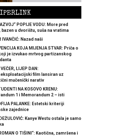
IPERLINK
AZVOJ“ POPIJE VODU: More pred
 bazen u dvorištu, suša na vratima
 IVANČIĆ: Nazad naši
ENCIJA KOJA MIJENJA STVAR: Priča o
koji je izvukao mrtvog partizanskog
danta
 VEČER, LIJEP DAN:
ksploatacijski film lansiran uz
ični mučenički narativ
TUDENTI NA KOSOVO KRENU:
ndum 1 i Memorandum 2 – isti
FIJA PALANKE: Estetski kriteriji
nske zajednice
DEŽULOVIĆ: Kanye Westu ostala je samo
ka
ROMAN O TIŠINI“: Kaotična, zamršena i