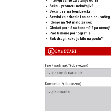
Intervju samo za starije od 18
Seks u prometu nekažnjiv?
Sex muzej na bombayski
Servisi za odrasle i na zaslonu vašeg
Idemo na Net malo za sex
Gledaš pornić sa ženom? E pa nemoj!
Pad tiskane pornografije
Bok dragi, kako je bilo na poslu?
K
OMENTARI
Ime / nadimak *(obavezno)
Komentar *(obavezno)