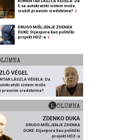
KOMENTAR LÁSZLA VÉGELA: Da
li se autokratski sistem može
srušiti pravnim sredstvima?
DRUGO MIŠLJENJE ZDENKA
DUKE: Dijaspora kao politički
projekt HDZ-a
KOLUMNA
ZLÓ VÉGEL
NTAR LÁSZLA VÉGELA: Da
 autokratski sistem može
ti pravnim sredstvima?
KOLUMNA
ZDENKO DUKA
DRUGO MIŠLJENJE ZDENKA
DUKE: Dijaspora kao politički
projekt HDZ-a