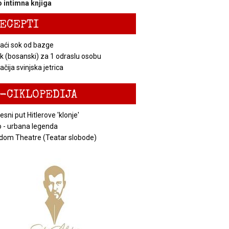
 intimna knjiga
ECEPTI
ći sok od bazge
k (bosanski) za 1 odraslu osobu
čija svinjska jetrica
-CIKLOPEDIJA
esni put Hitlerove 'klonje'
 - urbana legenda
dom Theatre (Teatar slobode)