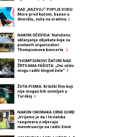
KAD „RAZVOJ“ POPIJE VODU:
More pred kućom, bazen u
dvorištu, suša na vratima
NAKON OČEVIDA: Naloženo
uklanjanje objekata koje su
postavili organizatori
Thompsonova koncerta
THOMPSONOVI ŠATORI NAD
ŽRTVAMA FAŠISTA: „Oni očito
mogu raditi štogod žele“
ŽUTA PISMA: Kritički film koji
nije mogao biti snimljen u
Turskoj
NAKON ISKORAKA CRNE GORE:
„Vrijeme je da i Hrvatska
razgovara o utjecaju
menstruacije na radni život
žena“