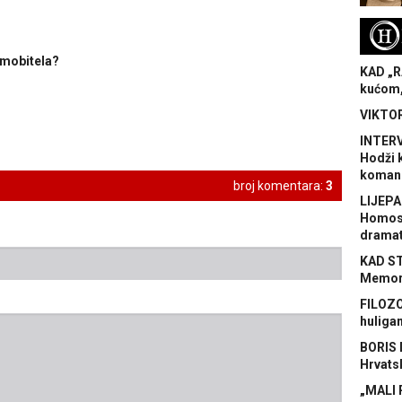
H
 mobitela?
KAD „R
kućom,
VIKTOR
INTERV
Hodži 
koman
broj komentara:
3
LIJEPA
Homose
dramat
KAD S
Memora
FILOZO
huliga
BORIS 
Hrvats
„MALI 