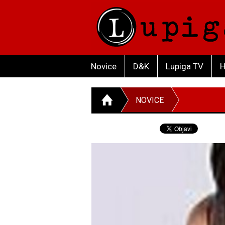
Novice
D&K
Lupiga TV
H
NOVICE