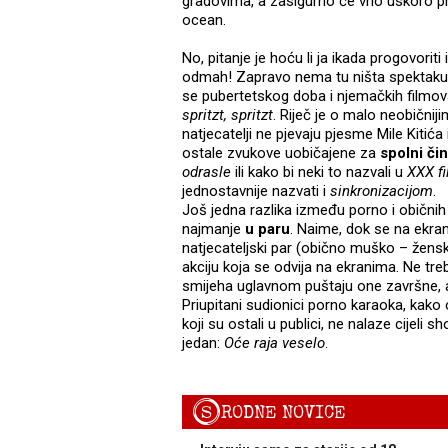
gradovima, a zasigurno će vrlo uskoro p
ocean.
No, pitanje je hoću li ja ikada progovori
odmah! Zapravo nema tu ništa spektakular
se pubertetskog doba i njemačkih filmova
spritzt, spritzt
. Riječ je o malo neobični
natjecatelji ne pjevaju pjesme Mile Kitića
ostale zvukove uobičajene za
spolni čin
odrasle
ili kako bi neki to nazvali u
XXX f
jednostavnije nazvati i
sinkronizacijom
.
Još jedna razlika između porno i obični
najmanje
u paru
. Naime, dok se na ekra
natjecateljski par (obično muško – žensk
akciju koja se odvija na ekranima. Ne treb
smijeha uglavnom puštaju one završne, 
Priupitani sudionici porno karaoka, kako o
koji su ostali u publici, ne nalaze cijeli
jedan:
Oće raja veselo
.
S
RODNE NOVICE