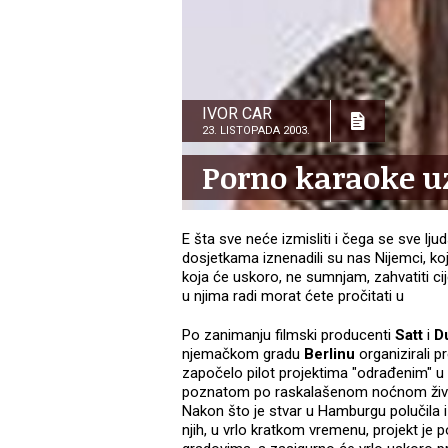
IVOR CAR
23. LISTOPADA 2003.
Porno karaoke u
E šta sve neće izmisliti i čega se sve lj
dosjetkama iznenadili su nas Nijemci, ko
koja će uskoro, ne sumnjam, zahvatiti cij
u njima radi morat ćete pročitati u
Po zanimanju filmski producenti
Satt
i
D
njemačkom gradu
Berlinu
organizirali p
započelo pilot projektima "odrađenim" 
poznatom po raskalašenom noćnom život
Nakon što je stvar u Hamburgu polučila iz
njih, u vrlo kratkom vremenu, projekt je