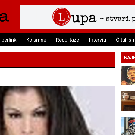
iperlink
Kolumne
Reportaže
Intervju
Čitali s
NAJ