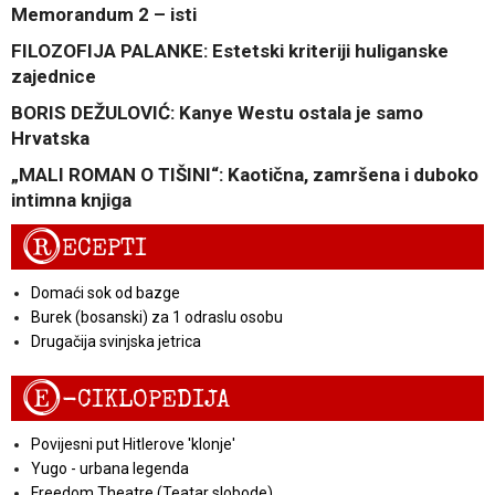
Memorandum 2 – isti
FILOZOFIJA PALANKE: Estetski kriteriji huliganske
zajednice
BORIS DEŽULOVIĆ: Kanye Westu ostala je samo
Hrvatska
„MALI ROMAN O TIŠINI“: Kaotična, zamršena i duboko
intimna knjiga
R
ECEPTI
Domaći sok od bazge
Burek (bosanski) za 1 odraslu osobu
Drugačija svinjska jetrica
E
-CIKLOPEDIJA
Povijesni put Hitlerove 'klonje'
Yugo - urbana legenda
Freedom Theatre (Teatar slobode)