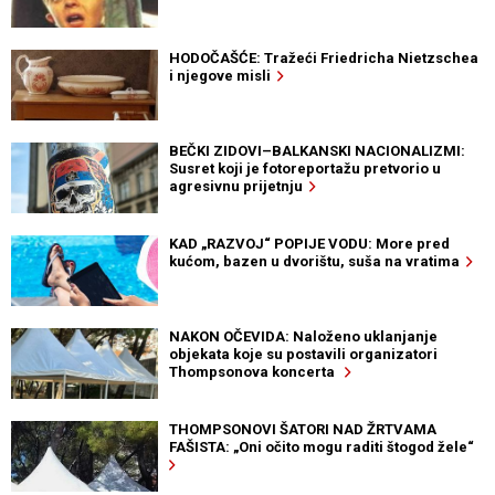
HODOČAŠĆE: Tražeći Friedricha Nietzschea
i njegove misli
BEČKI ZIDOVI–BALKANSKI NACIONALIZMI:
Susret koji je fotoreportažu pretvorio u
agresivnu prijetnju
KAD „RAZVOJ“ POPIJE VODU: More pred
kućom, bazen u dvorištu, suša na vratima
NAKON OČEVIDA: Naloženo uklanjanje
objekata koje su postavili organizatori
Thompsonova koncerta
THOMPSONOVI ŠATORI NAD ŽRTVAMA
FAŠISTA: „Oni očito mogu raditi štogod žele“