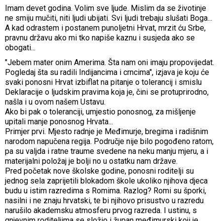
Imam devet godina. Volim sve ljude. Mislim da se životinje
ne smiju mučiti, niti ljudi ubijati. Svi ljudi trebaju slušati Boga...
A kad odrastem i postanem punoljetni Hrvat, mrzit ću Srbe,
pravnu državu ako mi tko napiše kaznu i susjeda ako se
obogati...
"Jebem mater onim Amerima. Šta nam oni imaju propovijedat.
Pogledaj šta su radili Indijancima i crncima", izjava je koju će
svaki ponosni Hrvat izbiflat na pitanje o tolerancij i smislu
Deklaracije o ljudskim pravima koja je, čini se protuprirodno,
našla i u ovom našem Ustavu.
Ako bi pak o toleranciji, umjestio ponosnog, za mišljenje
upitali manje ponosnog Hrvata...
Primjer prvi. Mjesto radnje je Međimurje, bregima i radišnim
narodom napučena regija. Područje nije bilo pogođeno ratom,
pa su valjda i ratne traume svedene na neku manju mjeru, a i
materijalni položaj je bolji no u ostatku nam države.
Pred početak nove školske godine, ponosni roditelji su
jednog sela zaprijetili blokadom škole ukoliko njihova djeca
budu u istim razredima s Romima. Razlog? Romi su šporki,
nasilni i ne znaju hrvatski, te bi njihovo prisustvo u razredu
narušilo akademsku atmosferu prvog razreda. I ustinu, s
gnjevnim roditeljima se složio i župan međimurski koji je