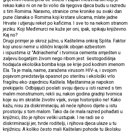
rekao kako ni on ne bi volio da njegova djeca budu u razredu
s tim Romima. Naravno, stranice crne kronike su svaki dan
pune članaka o Romima koji krstare ulicama, mlate jadne
Hrvate i utjeruju reket po kafićima. I sve to na nekom stranom
jeziku. Koji Međimurci ne kuže jer oni, ipak, spikaju književno.
Kaj no?
Drugi primjer je skroz južno, u Kaštelima onkraj Splita. Faktor
koji unosi nemir u idilični krajolik obojan azbestom
i ispustima iz "Adriachema" i tvornica cementa smješten u
zaljevu bogatijim živom nego ribom jest šestogodišnja
hodajuća ekološka bomba koja se krije pod kodnim imenom
Ela. Ta je mala, naime, zaražena virusom HIV-a, i svojom
pojavom predstavlja opasnot po sterilnu i ekološki vrlo
fragilnu eko-zajednicu Kaštela. Mještanima je napokon
prekipjelo. Odbijajući poslati svoju djecu u isti razred s tim
malim monstrumom, rekli su, nakon godina gradnji tvornica
koje su im skratile životni vijek, svoje historijsko ne! Kako
kažu, nisu za diskriminaciju, ali neće njihovo dijete u istu
prostoriju s tom malom. Tako da će mala razred pohađati u
knjižnici, što je njihov veliki ustupak. I ne radi se o
diskriminaciji jer, tvrde roditelji, i njihova djeca ulaze u tu
knjižnicu. A koliko često mali Kaštelani pohode tu školsku