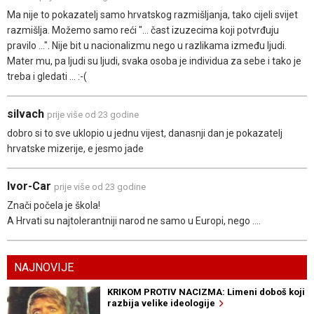
Ma nije to pokazatelj samo hrvatskog razmišljanja, tako cijeli svijet
razmišlja. Možemo samo reći "... čast izuzecima koji potvrđuju
pravilo ...". Nije bit u nacionalizmu nego u razlikama između ljudi.
Mater mu, pa ljudi su ljudi, svaka osoba je individua za sebe i tako je
treba i gledati ... :-(
silvach
prije više od 23 godine
dobro si to sve uklopio u jednu vijest, danasnji dan je pokazatelj
hrvatske mizerije, e jesmo jade
Ivor-Car
prije više od 23 godine
Znači počela je škola!
A Hrvati su najtolerantniji narod ne samo u Europi, nego ....
NAJNOVIJE
KRIKOM PROTIV NACIZMA: Limeni doboš koji
razbija velike ideologije