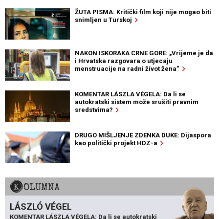
ŽUTA PISMA: Kritički film koji nije mogao biti
snimljen u Turskoj
NAKON ISKORAKA CRNE GORE: „Vrijeme je da
i Hrvatska razgovara o utjecaju
menstruacije na radni život žena“
KOMENTAR LÁSZLA VÉGELA: Da li se
autokratski sistem može srušiti pravnim
sredstvima?
DRUGO MIŠLJENJE ZDENKA DUKE: Dijaspora
kao politički projekt HDZ-a
KOLUMNA
LÁSZLÓ VÉGEL
KOMENTAR LÁSZLA VÉGELA: Da li se autokratski