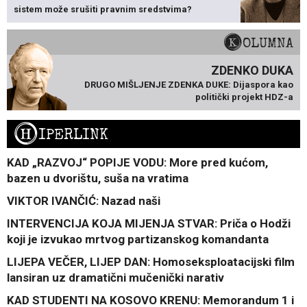
sistem može srušiti pravnim sredstvima?
KOLUMNA
ZDENKO DUKA
DRUGO MIŠLJENJE ZDENKA DUKE: Dijaspora kao
politički projekt HDZ-a
H
IPERLINK
KAD „RAZVOJ“ POPIJE VODU: More pred kućom,
bazen u dvorištu, suša na vratima
VIKTOR IVANČIĆ: Nazad naši
INTERVENCIJA KOJA MIJENJA STVAR: Priča o Hodži
koji je izvukao mrtvog partizanskog komandanta
LIJEPA VEČER, LIJEP DAN: Homoseksploatacijski film
lansiran uz dramatični mučenički narativ
KAD STUDENTI NA KOSOVO KRENU: Memorandum 1 i