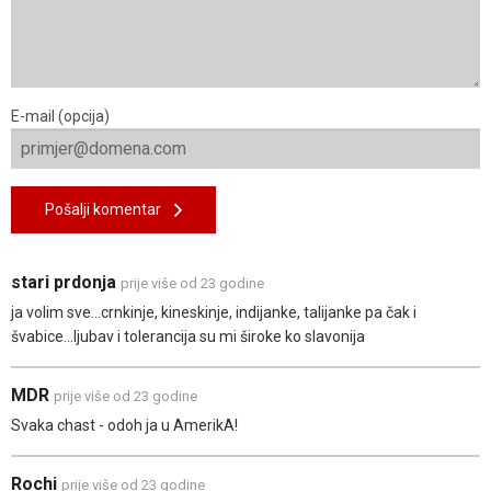
E-mail (opcija)
Pošalji komentar
stari prdonja
prije više od 23 godine
ja volim sve...crnkinje, kineskinje, indijanke, talijanke pa čak i
švabice...ljubav i tolerancija su mi široke ko slavonija
MDR
prije više od 23 godine
Svaka chast - odoh ja u AmerikA!
Rochi
prije više od 23 godine