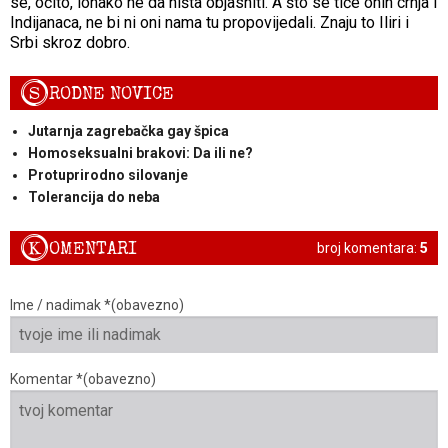
se, očito, ionako ne da ništa objasniti. A što se tiče onih crnja i
Indijanaca, ne bi ni oni nama tu propovijedali. Znaju to Iliri i
Srbi skroz dobro.
S
RODNE NOVICE
Jutarnja zagrebačka gay špica
Homoseksualni brakovi: Da ili ne?
Protuprirodno silovanje
Tolerancija do neba
K
OMENTARI
broj komentara:
5
Ime / nadimak *(obavezno)
Komentar *(obavezno)