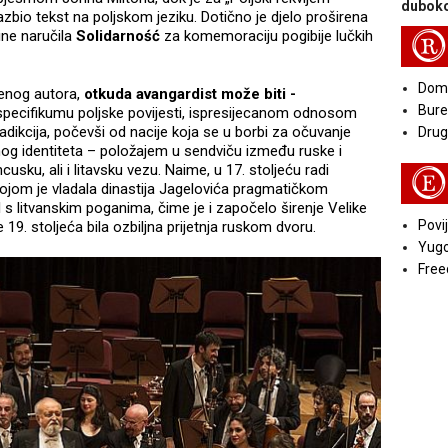
duboko
zbio tekst na poljskom jeziku. Dotično je djelo proširena
ine naručila
Solidarność
za komemoraciju pogibije lučkih
R
Doma
menog autora,
otkuda avangardist može biti -
Bure
 specifikumu poljske povijesti, ispresijecanom odnosom
adikcija, počevši od nacije koja se u borbi za očuvanje
Druga
rnog identiteta – položajem u sendviču između ruske i
cusku, ali i litavsku vezu. Naime, u 17. stoljeću radi
E
kojom je vladala dinastija Jagelovića pragmatičkom
tol s litvanskim poganima, čime je i započelo širenje Velike
Povij
 19. stoljeća bila ozbiljna prijetnja ruskom dvoru.
Yugo
Free