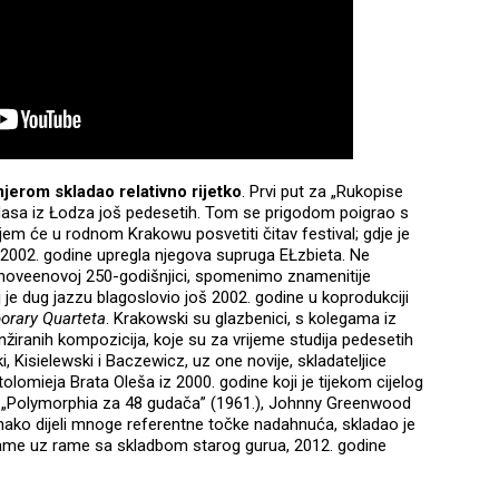
jerom skladao relativno rijetko
. Prvi put za „Rukopise
Hasa iz Łodza još pedesetih. Tom se prigodom poigrao s
m će u rodnom Krakowu posvetiti čitav festival; gdje je
2002. godine upregla njegova supruga EŁzbieta. Ne
Bethoveenovoj 250-godišnjici, spomenimo znamenitije
 je dug jazzu blagoslovio još 2002. godine u koprodukciji
rary Quarteta
. Krakowski su glazbenici, s kolegama iz
ranžiranih kompozicija, koje su za vrijeme studija pedesetih
, Kisielewski i Baczewicz, uz one novije, skladateljice
olomieja Brata Oleša iz 2000. godine koji je tijekom cijelog
u „Polymorphia za 48 gudača” (1961.), Johnny Greenwood
nako dijeli mnoge referentne točke nadahnuća, skladao je
rame uz rame sa skladbom starog gurua, 2012. godine