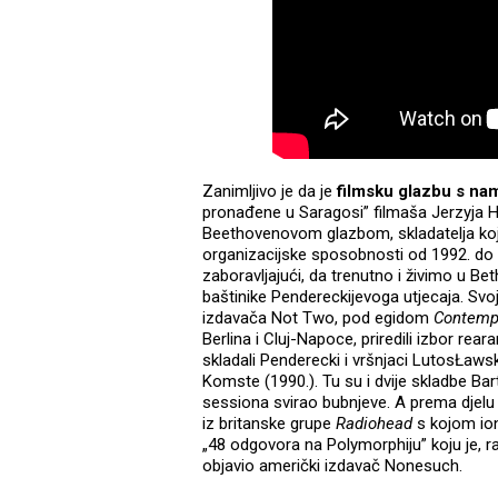
Zanimljivo je da je
filmsku glazbu s nam
pronađene u Saragosi” filmaša Jerzyja 
Beethovenovom glazbom, skladatelja koje
organizacijske sposobnosti od 1992. do 
zaboravljajući, da trenutno i živimo u 
baštinike Pendereckijevoga utjecaja. Svoj
izdavača Not Two, pod egidom
Contempo
Berlina i Cluj-Napoce, priredili izbor rea
skladali Penderecki i vršnjaci LutosŁawski
Komste (1990.). Tu su i dvije skladbe Bart
sessiona svirao bubnjeve. A prema djel
iz britanske grupe
Radiohead
s kojom io
„48 odgovora na Polymorphiju” koju je, 
objavio američki izdavač Nonesuch.