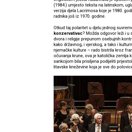
(1984.) umjesto teksta na latinskom, ugla
verzija djela Lacrimosa koje je 1980. god
radnika još iz 1970. godine.
Otkud taj polaritet u djelu jednog suvre
konzervativac
? Možda odgovor leži i u
dvora i religije prepunom osebujnih kontr
kako državnog, i vjerskog, a tako i kultu
njemačke kulture – rado bistrila kroz fran
očuvanja krune, ova je katolička zemlja 
sankcijom bila prisiljena podijeliti prijes
litavske kneževine koja je sve do polovice