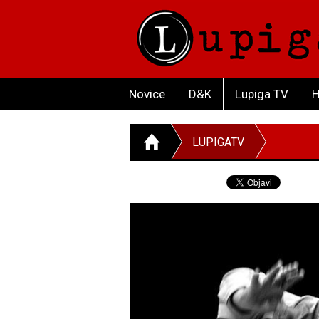
Novice
D&K
Lupiga TV
H
LUPIGATV