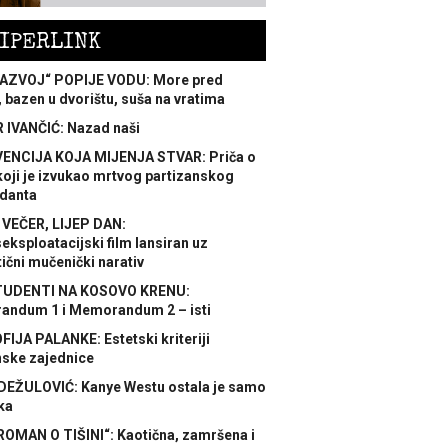
IPERLINK
AZVOJ“ POPIJE VODU: More pred
 bazen u dvorištu, suša na vratima
 IVANČIĆ: Nazad naši
ENCIJA KOJA MIJENJA STVAR: Priča o
koji je izvukao mrtvog partizanskog
danta
 VEČER, LIJEP DAN:
ksploatacijski film lansiran uz
ični mučenički narativ
TUDENTI NA KOSOVO KRENU:
ndum 1 i Memorandum 2 – isti
FIJA PALANKE: Estetski kriteriji
nske zajednice
DEŽULOVIĆ: Kanye Westu ostala je samo
ka
ROMAN O TIŠINI“: Kaotična, zamršena i