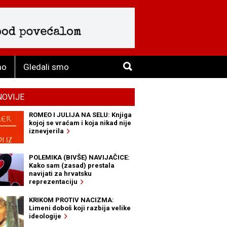
mo
Gledali smo
NOVIJE
ROMEO I JULIJA NA SELU: Knjiga
kojoj se vraćam i koja nikad nije
iznevjerila
POLEMIKA (BIVŠE) NAVIJAČICE:
Kako sam (zasad) prestala
navijati za hrvatsku
reprezentaciju
KRIKOM PROTIV NACIZMA:
Limeni doboš koji razbija velike
ideologije