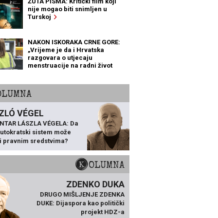
ŽUTA PISMA: Kritički film koji
nije mogao biti snimljen u
Turskoj
NAKON ISKORAKA CRNE GORE:
„Vrijeme je da i Hrvatska
razgovara o utjecaju
menstruacije na radni život
žena“
KOLUMNA
ZLÓ VÉGEL
NTAR LÁSZLA VÉGELA: Da
 autokratski sistem može
ti pravnim sredstvima?
KOLUMNA
ZDENKO DUKA
DRUGO MIŠLJENJE ZDENKA
DUKE: Dijaspora kao politički
projekt HDZ-a