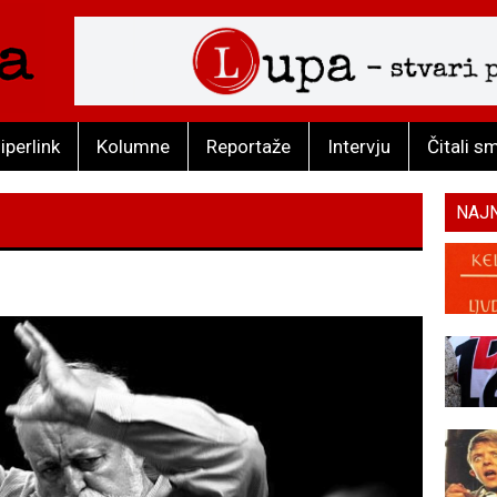
iperlink
Kolumne
Reportaže
Intervju
Čitali s
NAJ