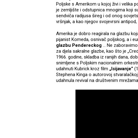
Poljske s Amerikom u kojoj živi i velika 
je zemljište i odstupnica mnogima koji su
sendviča radijusa šireg i od onog sovjet
vršnjak, a kao njegov svojevrsni antipod,
Amerika je dobro reagirala na glazbu koju
pijanist Komeda, osnivač poljskog, a i eu
glazbu Pendereckog
... Ne zaboravimo 
za djela sakralne glazbe, kao što je „Cre
1966. godine, skladba iz ranijih dana, do
snimljene s Poljskim nacionalnim orkestro
udahnuti Kubrick kroz film
„Isijavanje”
(1
Stephena Kinga o autorovoj stvaralačkoj
udahnula revival na društvenim mrežam