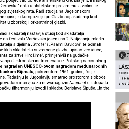
ić posjećivao obrede armenske crkve, bila je iz iranskog
žerovska“ nota u obiteljskom prezimenu. a violinu je
rugog svjetskog rata. Radi studija na Jagelonskom
ine upisuje i kompoziciju pri Glazbenoj akademiji kod
tet u zborskoj i orkestralnoj glazbi.
di skladatelj nastavlja studij kod skladatelja
e na festivalu Varšavska jesen i na 2. Natjecanju mladih
datelja s djelima „Strofe” i „Psalmi Davidovi” te
odmah
 se klub skladatelja suvremene glazbe upisao već iduće,
nta za žrtve Hirošime”, primijenivši na gudačke
živanja elektronskih instrumenata iz Poljskog nacionalnog
ne
nagrađen UNESCO-ovom nagradom međunarodnih
LÁS
bačkom Bijenalu
, pokrenutom 1961. godine, čiji je
KOME
godine. Tadašnju je Jugoslaviju smatrao prostorom slobode,
li se
ru povodom intervjua za newsmagazin
Nacional
u listopadu
sruši
ačku filharmoniju izvodi i skladbu Berislava Šipuša, „In the