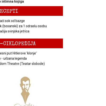
 intimna knjiga
ECEPTI
ći sok od bazge
k (bosanski) za 1 odraslu osobu
čija svinjska jetrica
-CIKLOPEDIJA
esni put Hitlerove 'klonje'
 - urbana legenda
dom Theatre (Teatar slobode)