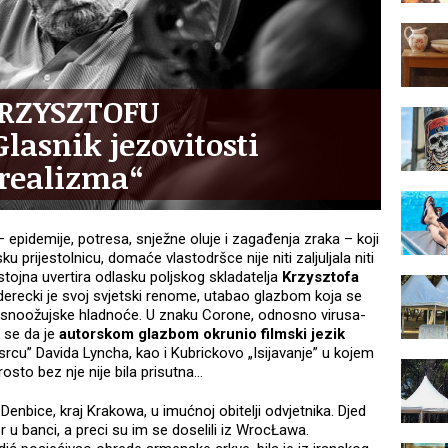
RZYSZTOFU
asnik jezovitosti
 realizma“
epidemije, potresa, snježne oluje i zagađenja zraka – koji
u prijestolnicu, domaće vlastodršce nije niti zaljuljala niti
dostojna uvertira odlasku poljskog skladatelja
Krzysztofa
nderecki je svoj svjetski renome, utabao glazbom koja se
kasnoožujske hladnoće. U znaku Corone, odnosno virusa-
 se da je
autorskom glazbom okrunio filmski jezik
u srcu” Davida Lyncha, kao i Kubrickovo „Isijavanje” u kojem
sto bez nje nije bila prisutna...
Denbice, kraj Krakowa, u imućnoj obitelji odvjetnika. Djed
or u banci, a preci su im se doselili iz WrocŁawa.