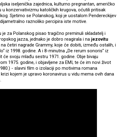
poljska iseljenička zajednica, kulturno pregnantan, američko
 u konzervativizmu katoličkih krugova, oćutili pritisak
skog. Sjetimo se Polanskog, koji je uostalom Pendereckijev
 dijametralno raznoliko percipira iste motive.
 je za Polanskog pisao tragično preminuli skladatelj i
ropskog jazza, jednako je dobro reagirala i na
jezovitu
na četiri nagrade Grammy, koje će dobiti, između ostalih, i
do“ iz 1998. godine. A i 8-minutna „De rerum sonoris” iz
bit će svoju mlađu sestru 1971. godine. Obje bivaju
m 1975. godine, i objavljene za EMI, te će im novi život
980.) - slavni film o izolaciji po motivima romana
 krizi kojem je upravo koronavirus u vidu mema ovih dana
a.