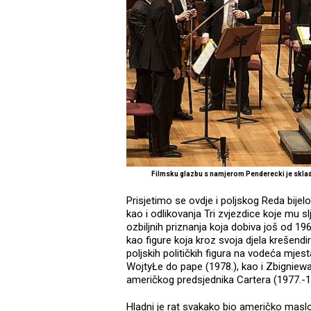
Filmsku glazbu s namjerom Penderecki je sklad
Prisjetimo se ovdje i poljskog Reda bijel
kao i odlikovanja Tri zvjezdice koje mu sl
ozbiljnih priznanja koja dobiva još od 19
kao figure koja kroz svoja djela krešendira
poljskih političkih figura na vodeća mje
WojtyŁe do pape (1978.), kao i Zbigniew
američkog predsjednika Cartera (1977.-1
Hladni je rat svakako bio američko mas