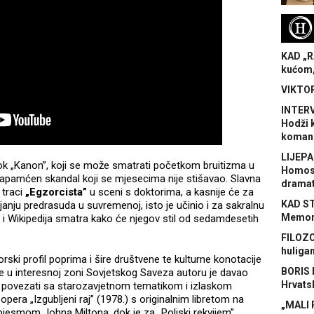
H
KAD „R
kućom,
VIKTOR
INTERV
Hodži 
koman
LIJEPA
ok „Kanon”, koji se može smatrati početkom bruitizma u
Homose
apamćen skandal koji se mjesecima nije stišavao. Slavna
dramat
 traci
„Egzorcista”
u sceni s doktorima, a kasnije će za
KAD S
janju predrasuda u suvremenoj, isto je učinio i za sakralnu
Memora
ć i Wikipedija smatra kako će njegov stil od sedamdesetih
FILOZO
huliga
rski profil poprima i šire društvene te kulturne konotacije
BORIS 
ske u interesnoj zoni Sovjetskog Saveza autoru je davao
Hrvats
 povezati sa starozavjetnom tematikom i izlaskom
pera „Izgubljeni raj” (1978.) s originalnim libretom na
„MALI 
esmom Johna Miltona, dok je za „Poljski rekvijem”