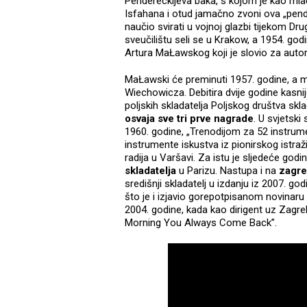
Pendereckijeva baka, s kojom je kao mlad
Isfahana i otud jamačno zvoni ova „pend
naučio svirati u vojnoj glazbi tijekom D
sveučilištu seli se u Krakow, a 1954. god
Artura MaŁawskog koji je slovio za autori
MaŁawski će preminuti 1957. godine, a mla
Wiechowicza. Debitira dvije godine kasnij
poljskih skladatelja Poljskog društva skla
osvaja sve tri prve nagrade
. U svjetski
1960. godine, „Trenodijom za 52 instrume
instrumente iskustva iz pionirskog istra
radija u Varšavi. Za istu je sljedeće godi
skladatelja
u Parizu. Nastupa i na
zagre
središnji skladatelj u izdanju iz 2007. 
što je i izjavio gorepotpisanom novina
2004. godine, kada kao dirigent uz Zagreb
Morning You Always Come Back”.