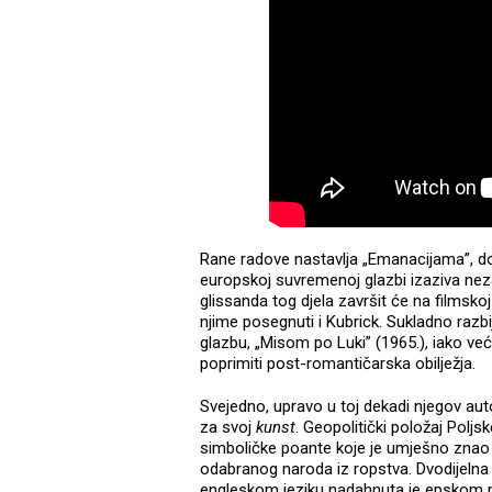
Rane radove nastavlja „Emanacijama”, d
europskoj suvremenoj glazbi izaziva nez
glissanda tog djela završit će na filmskoj
njime posegnuti i Kubrick. Sukladno razbi
glazbu, „Misom po Luki” (1965.), iako ve
poprimiti post-romantičarska obilježja.
Svejedno, upravo u toj dekadi njegov auto
za svoj
kunst
. Geopolitički položaj Polj
simboličke poante koje je umješno znao
odabranog naroda iz ropstva. Dvodijelna o
engleskom jeziku nadahnuta je epskom pj