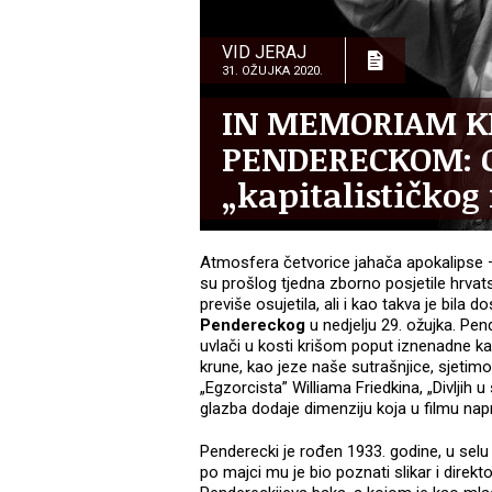
VID JERAJ
31. OŽUJKA 2020.
IN MEMORIAM K
PENDERECKOM: Gl
„kapitalističkog
Atmosfera četvorice jahača apokalipse – 
su prošlog tjedna zborno posjetile hrvatsk
previše osujetila, ali i kao takva je bila 
Pendereckog
u nedjelju 29. ožujka. Pe
uvlači u kosti krišom poput iznenadne 
krune, kao jeze naše sutrašnjice, sjetimo
„Egzorcista” Williama Friedkina, „Divljih 
glazba dodaje dimenziju koja u filmu napro
Penderecki je rođen 1933. godine, u selu 
po majci mu je bio poznati slikar i direkt