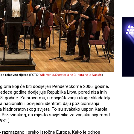
ao relativno rijetko
(FOTO:
Wikimedia/Secretaría de Cultura de la Nación
)
og orla koji će biti dodijeljen Pendereckome 2006. godine,
jedeće godine dodjeljuje Republika Litva, pored niza inih
68. godine. Za pravo mu, u osvještavanju uloge skladatelja
 nacionalni i povijesni identitet, daju pozicioniranja
sta hladnoratovskog svijeta. To su svakako uspon Karola
a Brzezinskog, na mjesto savjetnika za vanjsku sigurnost
981.).
lo razmazano i preko Istočne Europe. Kako je odnos