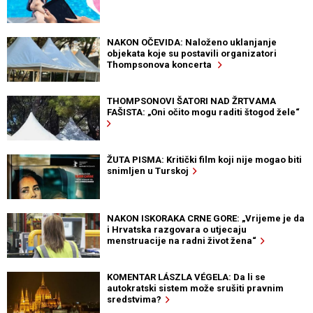
NAKON OČEVIDA: Naloženo uklanjanje
objekata koje su postavili organizatori
Thompsonova koncerta
THOMPSONOVI ŠATORI NAD ŽRTVAMA
FAŠISTA: „Oni očito mogu raditi štogod žele“
ŽUTA PISMA: Kritički film koji nije mogao biti
snimljen u Turskoj
NAKON ISKORAKA CRNE GORE: „Vrijeme je da
i Hrvatska razgovara o utjecaju
menstruacije na radni život žena“
KOMENTAR LÁSZLA VÉGELA: Da li se
autokratski sistem može srušiti pravnim
sredstvima?