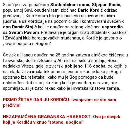
Sinoć je u zagrebačkom
Studentskom domu Stjepan Radić
,
popularnoj Savi, osuđeni ratni zločinac
Dario Kordić
održao
predavanje. Kino Forum bilo je ispunjeno uglavnom mladim
ljudima, a uz Kordića je na pozornici bio i kontroverzni svećenik
don Damir Stojić
koji je osuđenog ratnog zločinca
usporedio
sa Svetim Pavlom
. Predavanje je organizirao Studentski pastoral
i Zavičajni klub hercegovačkih studenata, a Kordić je govorio o
„svom odnosu s Bogom“.
Čovjek u Haagu osuđen na 25 godina zatvora etničkog čišćenja u
Lašvanskoj dolini i zločina u Ahmićima, selu u srednjoj Bosni
nedaleko Viteza, gdje je zvjerski
pobijeno 116 osoba
, od kojih je
najmlađa žrtva imala tek osam mjeseci, rekao je kako je Boga
upoznao iza rešetaka i kako mu je Bog pomogao da bude
oslobođen. Rat i zlodjela zbog kojih je osuđen, naravno, nije
spominjao, ali je zato rekao kako je Hrvatska Kristova zemlja.
PISMO ŽRTVE DARIJU KORDIĆU: Izvinjavam se što sam
preživio!
NEZAPAMĆENA GRAĐANSKA HRABROST: Ovo je čovjek
koji je Kordiću viknuo "sotono, ubojico!"