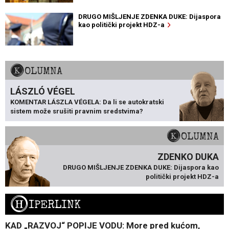
DRUGO MIŠLJENJE ZDENKA DUKE: Dijaspora
kao politički projekt HDZ-a
KOLUMNA
LÁSZLÓ VÉGEL
KOMENTAR LÁSZLA VÉGELA: Da li se autokratski
sistem može srušiti pravnim sredstvima?
KOLUMNA
ZDENKO DUKA
DRUGO MIŠLJENJE ZDENKA DUKE: Dijaspora kao
politički projekt HDZ-a
H
IPERLINK
KAD „RAZVOJ“ POPIJE VODU: More pred kućom,