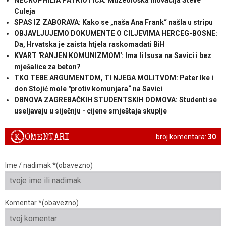
Culeja
SPAS IZ ZABORAVA: Kako se „naša Ana Frank“ našla u stripu
OBJAVLJUJEMO DOKUMENTE O CILJEVIMA HERCEG-BOSNE:
Da, Hrvatska je zaista htjela raskomadati BiH
KVART 'RANJEN KOMUNIZMOM': Ima li Isusa na Savici i bez
mješalice za beton?
TKO TEBE ARGUMENTOM, TI NJEGA MOLITVOM: Pater Ike i
don Stojić mole "protiv komunjara“ na Savici
OBNOVA ZAGREBAČKIH STUDENTSKIH DOMOVA: Studenti se
useljavaju u siječnju - cijene smještaja skuplje
K
OMENTARI
broj komentara:
30
Ime / nadimak *(obavezno)
Komentar *(obavezno)