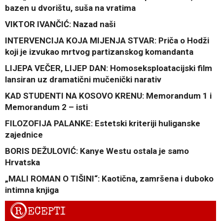
bazen u dvorištu, suša na vratima
VIKTOR IVANČIĆ: Nazad naši
INTERVENCIJA KOJA MIJENJA STVAR: Priča o Hodži
koji je izvukao mrtvog partizanskog komandanta
LIJEPA VEČER, LIJEP DAN: Homoseksploatacijski film
lansiran uz dramatični mučenički narativ
KAD STUDENTI NA KOSOVO KRENU: Memorandum 1 i
Memorandum 2 – isti
FILOZOFIJA PALANKE: Estetski kriteriji huliganske
zajednice
BORIS DEŽULOVIĆ: Kanye Westu ostala je samo
Hrvatska
„MALI ROMAN O TIŠINI“: Kaotična, zamršena i duboko
intimna knjiga
R
ECEPTI