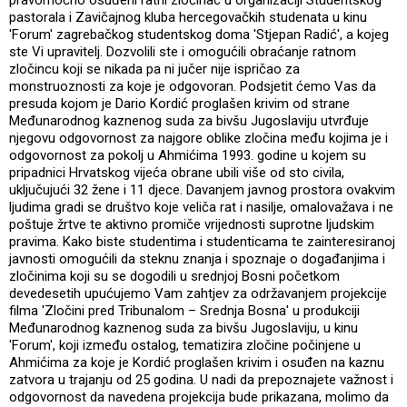
pravomoćno osuđeni ratni zločinac u organizaciji Studentskog
pastorala i Zavičajnog kluba hercegovačkih studenata u kinu
'Forum' zagrebačkog studentskog doma 'Stjepan Radić', a kojeg
ste Vi upravitelj. Dozvolili ste i omogućili obraćanje ratnom
zločincu koji se nikada pa ni jučer nije ispričao za
monstruoznosti za koje je odgovoran. Podsjetit ćemo Vas da
presuda kojom je Dario Kordić proglašen krivim od strane
Međunarodnog kaznenog suda za bivšu Jugoslaviju utvrđuje
njegovu odgovornost za najgore oblike zločina među kojima je i
odgovornost za pokolj u Ahmićima 1993. godine u kojem su
pripadnici Hrvatskog vijeća obrane ubili više od sto civila,
uključujući 32 žene i 11 djece. Davanjem javnog prostora ovakvim
ljudima gradi se društvo koje veliča rat i nasilje, omalovažava i ne
poštuje žrtve te aktivno promiče vrijednosti suprotne ljudskim
pravima. Kako biste studentima i studenticama te zainteresiranoj
javnosti omogućili da steknu znanja i spoznaje o događanjima i
zločinima koji su se dogodili u srednjoj Bosni početkom
devedesetih upućujemo Vam zahtjev za održavanjem projekcije
filma 'Zločini pred Tribunalom – Srednja Bosna' u produkciji
Međunarodnog kaznenog suda za bivšu Jugoslaviju, u kinu
'Forum', koji između ostalog, tematizira zločine počinjene u
Ahmićima za koje je Kordić proglašen krivim i osuđen na kaznu
zatvora u trajanju od 25 godina. U nadi da prepoznajete važnost i
odgovornost da navedena projekcija bude prikazana, molimo da