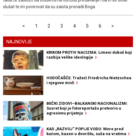
tada će zaslužit da studentima održidu predavanje i da ih se dođe
slušat te im povirovat da su zaista pronašli Boga.
<
1
2
3
4
5
6
>
NAJNOVIJE
KRIKOM PROTIV NACIZMA: Limeni doboš koji
razbija velike ideologije
HODOČAŠĆE: Tražeći Friedricha Nietzschea
i njegove misli
BEČKI ZIDOVI–BALKANSKI NACIONALIZMI:
Susret koji je fotoreportažu pretvorio u
agresivnu prijetnju
KAD „RAZVOJ“ POPIJE VODU: More pred
kućom, bazen u dvorištu, suša na vratima