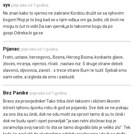
xyx
prije više od 7 godina
Ne znan kako to vjernici ne zabrane Kordiću družit se sa njihovim
bogom?Koji je to bog kad se s njim viđa,a oni ga ,bidni, cili život ne
mogu ni ćut ni vidit.Da san vjernik,ja bi takvome bogu da po
gospi.Odreka bi ga se.
Pijanac
prije više od 7 godina
Fratri, ustase, hercegovci,, Bosna, Herceg Bosna, kockaste glave,
zlocini, mrznja, vijernici, rtvati...nastavi niz. S druge strane debeli
slavonci, sljivovica, zavist... s trece strane Bum te tuzil. Sjebali smo
sami sebe, a izgleda da smo i zasluzili.
Bez Panike
prije više od 7 godina
Bravo za prosvjednike! Tako triba činit takovim i sličnim likovim.
Istrest njihovu šporku robu di god se pojavidu. Sve dok se ne pokaju
za ono šta su činili, dok ne odu molit za oprost tamo di su to činili i
dok ne budu opet i opet ponavljali "ja san ratni zločinac koji je
osramotija svoj narod i to šta se tamo dogodilo bilo je veliko zlo". Tek