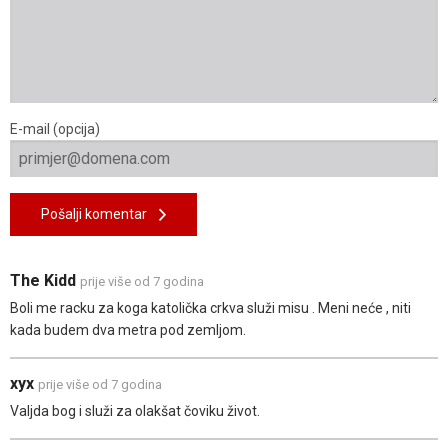
E-mail (opcija)
Pošalji komentar
The Kidd
prije više od 7 godina
Boli me racku za koga katolička crkva služi misu . Meni neće , niti
kada budem dva metra pod zemljom.
xyx
prije više od 7 godina
Valjda bog i služi za olakšat čoviku život.