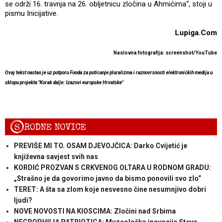
se održi 16. travnja na 26. obljetnicu zločina u Ahmićima“, stoji u
pismu Inicijative.
Lupiga.Com
Naslovna fotografija: screenshot/YouTube
Ovaj tekst nastao je uz potporu Fonda za poticanje pluralizma i raznovrsnosti elektroničkih medija u
sklopu projekta "Korak dalje: Izazovi europske Hrvatske"
S
RODNE NOVICE
PREVIŠE MI TO. OSAM DJEVOJČICA: Darko Cvijetić je
književna savjest svih nas
KORDIĆ PROZVAN S CRKVENOG OLTARA U RODNOM GRADU:
„Strašno je da govorimo javno da bismo ponovili svo zlo“
TERET: A šta sa zlom koje nesvesno čine nesumnjivo dobri
ljudi?
NOVE NOVOSTI NA KIOSCIMA: Zločini nad Srbima
NECROPHILIA PATRIOTICA: Muzeološka inovacija Steve