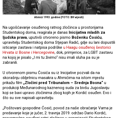
Ahmići 1993. godine (FOTO: BH vijesti)
Na ugošćavanje osuđenog ratnog zločinca u prostorijama
Studentskog doma, reagirala je danas
Inicijativa mladih za
ljudska prava
, uputivši otvoreno pismo
Boženku Ćosiću
,
upravitelju Studentskog doma Stjepan Radić, gdje su lani dopustili
isticanje zastava i natpisa podrške
u Haagu osuđenoj šestorici
Hrvata iz Bosne i Hercegovine
, dok, primjerice, za LGBT zastavu
na kojoj je pisalo „I mi tu živimo“ nisu imali sluha pa su je
zabranili.
U otvorenom pismu Ćosića su iz Inicijative pozvali da na
skorašnju obljetnicu masakra u Ahmićima na istom mjestu
prikažu film
„Zločini pred Tribunalom – Srednja Bosna“
u
produkciji Međunarodnog kaznenog suda za bivšu Jugoslaviju
koji se bavi upravo zločinima zbog kojih je Kordić osuđen. Evo i
što su sve napisali upravitelju.
„Poštovani gospodine Ćosić, povod za naše obraćanje Vama je
predavanje koje je jučer, 2. travnja 2019. održao Dario Kordić,