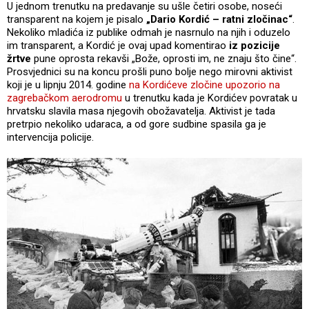
U jednom trenutku na predavanje su ušle četiri osobe, noseći
transparent na kojem je pisalo
„Dario Kordić – ratni zločinac“
.
Nekoliko mladića iz publike odmah je nasrnulo na njih i oduzelo
im transparent, a Kordić je ovaj upad komentirao
iz pozicije
žrtve
pune oprosta rekavši „Bože, oprosti im, ne znaju što čine“.
Prosvjednici su na koncu prošli puno bolje nego mirovni aktivist
koji je u lipnju 2014. godine
na Kordićeve zločine upozorio na
zagrebačkom aerodromu
u trenutku kada je Kordićev povratak u
hrvatsku slavila masa njegovih obožavatelja. Aktivist je tada
pretrpio nekoliko udaraca, a od gore sudbine spasila ga je
intervencija policije.