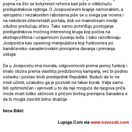
pojma na što se kolumnist referira kad piše o otkliznuću
predsjednikova rejtinga. O Josipovićevim krajnje nemoralnim, a
vjerojatno i nezakonitim rabotama piše se u svega par novina i
na nekolicini internetskih portala, dok svi mainstream mediji
zdušno prešućuju aferu. Tako samo potvrđuju postojanje
predsjednikova moćnog interesnog kruga koji počiva na
ekstraprofitima i uzajamnom čuvanju leđa. I tako razotkrivaju
Josipovića kao opasnog manipulatora koji funkcionira po
bandićevsko-sanaderovskim principima davanja i primanja
usluga.
Da u Josipoviću ima morala, odgovornosti prema javnoj funkciji i
imalo obzira prema vlastitoj predizbornoj kampanji, već bi podnio
ostavku i postao bivši predsjednik Republike. Budući da to ne
misli učiniti, uzaludno ga je pozivati na takav korak. Valja samo
biti optimističan i vjerovati u to da nije moguće da njegova priča
može imati toliko sličnosti s pričom bivšeg premijera Sanadera e
da bi mogla završiti bitno drukčije.
Ivica Đikić
Lupiga.Com via
www.novossti.com