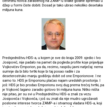
četvrtinu novca zarađenog na ZAMP-u svake godine spremao u
džep u formi čiste dobiti. Dosad je tako ubrao nekoliko desetaka
milijuna kuna.
Predsjedništvu HDS-a, u kojem je sve do kraja 2009. sjedio i Ivo
Josipović, nije padalo na pamet da pogleda profite koje prijavljuje
Vojkovićev Emporion, pa da, recimo, raspišu javni natječaj: nema
sumnje da bi bilo tvrtki koje bi taj posao radile i za
deseterostruko manju godišnju dobit od one Emporionove. I ne
samo to. HDS je Emporionu plaćao najam uredskih prostorija. I
još: HDS je bio prodao Emporionu svoj dug prema trećoj tvrtki, pa
je Vojković lagano zaradio gotovo tri milijuna kuna. Nitko ništa
nije pitao, jer su svi u Predsjedništvu HDS-a znali za vezu
Josipovića i Vojkovića, i još su znali da nije mudro ugrožavati
poslovne interese tvorca ZAMP-a i stvarnog vladara HDS-a, koji