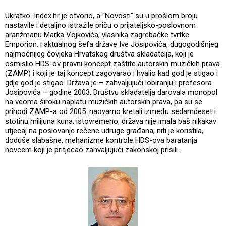
Ukratko. Index.hr je otvorio, a “Novosti” su u prošlom broju
nastavile i detaljno istražile priču o prijateljsko-poslovnom
aranžmanu Marka Vojkovića, vlasnika zagrebačke tvrtke
Emporion, i aktualnog šefa države Ive Josipovića, dugogodišnjeg
najmoćnijeg čovjeka Hrvatskog društva skladatelja, koji je
osmislio HDS-ov pravni koncept zaštite autorskih muzičkih prava
(ZAMP) i koji je taj koncept zagovarao i hvalio kad god je stigao i
gdje god je stigao. Država je – zahvaljujući lobiranju i profesora
Josipovića – godine 2003. Društvu skladatelja darovala monopol
na veoma široku naplatu muzičkih autorskih prava, pa su se
prihodi ZAMP-a od 2005. naovamo kretali između sedamdeset i
stotinu milijuna kuna: istovremeno, država nije imala baš nikakav
utjecaj na poslovanje rečene udruge građana, niti je koristila,
doduše slabašne, mehanizme kontrole HDS-ova baratanja
novcem koji je pritjecao zahvaljujući zakonskoj prisili.