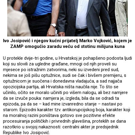
Ivo Josipović i njegov kućni prijatelj Marko Vojković, kojem je
ZAMP omogućio zaradu veću od stotinu milijuna kuna
U protekle dvije-tri godine, u Hrvatskoj je pohapšeno podosta ljudi
koji su slovili za ugledne građane, mnogi od njih proveli su
mjesece po istražnim zatvorima, neki su izvedeni pred sud,
nekima se još pišu optužnice, sudi se čak i bivšem premijeru, s
optužnicom je suočena i donedavna vladajuća, a sad najjača
opozicijska partija, ali Hrvatska ništa naučila nije. To što se
učinilo, očito se moralo učiniti po višem nalogu, ali bez namjere
da se izvuče pouka: namjera je, izgleda, bila da se odradi ta
epizoda, pa da se – kad mine izvanredno stanje – nastavi po
starom. Epizodni karakter tzv. antikorupcijskog boja, karakter koji
na moralnoj razini poništava gotovo sve pozitivne efekte
procesuiranja političkih i privrednih glavešina, proteklih se dana
razotkrio u svojoj nakaznosti: centralni akter je predsjednik
Republike Ivo Josipović.