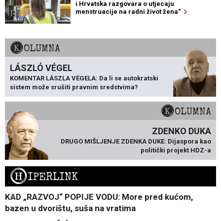
i Hrvatska razgovara o utjecaju
menstruacije na radni život žena“
KOLUMNA
LÁSZLÓ VÉGEL
KOMENTAR LÁSZLA VÉGELA: Da li se autokratski
sistem može srušiti pravnim sredstvima?
KOLUMNA
ZDENKO DUKA
DRUGO MIŠLJENJE ZDENKA DUKE: Dijaspora kao
politički projekt HDZ-a
H
IPERLINK
KAD „RAZVOJ“ POPIJE VODU: More pred kućom,
bazen u dvorištu, suša na vratima