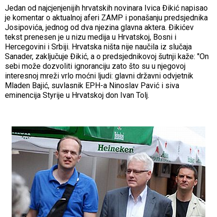
Jedan od najcjenjenijih hrvatskih novinara Ivica Đikić napisao
je komentar o aktualnoj aferi ZAMP i ponašanju predsjednika
Josipovića, jednog od dva njezina glavna aktera. Đikićev
tekst prenesen je u nizu medija u Hrvatskoj, Bosni i
Hercegovini i Srbiji. Hrvatska ništa nije naučila iz slučaja
Sanader, zaključuje Đikić, a o predsjednikovoj šutnji kaže: "On
sebi može dozvoliti ignoranciju zato što su u njegovoj
interesnoj mreži vrlo moćni ljudi: glavni državni odvjetnik
Mladen Bajić, suvlasnik EPH-a Ninoslav Pavić i siva
eminencija Styrije u Hrvatskoj don Ivan Tolj.