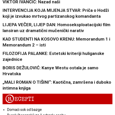
VIKTOR IVANČIĆ: Nazad naši
INTERVENCIJA KOJA MIJENJA STVAR: Priča o Hodži
koji je izvukao mrtvog partizanskog komandanta
LIJEPA VEČER, LIJEP DAN: Homoseksploatacijski film
lansiran uz dramatični mučenički narativ
KAD STUDENTI NA KOSOVO KRENU: Memorandum 1 i
Memorandum 2 – isti
FILOZOFIJA PALANKE: Estetski kriteriji huliganske
zajednice
BORIS DEŽULOVIĆ: Kanye Westu ostala je samo
Hrvatska
„MALI ROMAN O TIŠINI“: Kaotična, zamršena i duboko
intimna knjiga
R
ECEPTI
Domaći sok od bazge