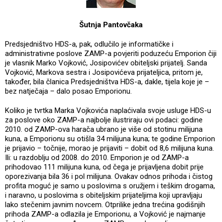
Šutnja Pantovčaka
Predsjedništvo HDS-a, pak, odlučilo je informatičke i
administrativne poslove ZAMP-a povjeriti poduzeću Emporion čiji
je vlasnik Marko Vojković, Josipovićev obiteljski prijatelj. Sanda
Vojković, Markova sestra i Josipovićeva prijateljica, pritom je,
također, bila članica Predsjedništva HDS-a, dakle, tijela koje je –
bez natječaja – dalo posao Emporionu.
Koliko je tvrtka Marka Vojkovića naplaćivala svoje usluge HDS-u
za poslove oko ZAMP-a najbolje ilustriraju ovi podaci: godine
2010. od ZAMP-ova harača ubrano je više od stotinu milijuna
kuna, a Emporionu su otišla 34 milijuna kuna; te godine Emporion
je prijavio – točnije, morao je prijaviti – dobit od 8,6 milijuna kuna.
Ili: u razdoblju od 2008. do 2010. Emporion je od ZAMP-a
prihodovao 111 milijuna kuna, od čega je prijavljena dobit prije
oporezivanja bila 36 i pol milijuna. Ovakav odnos prihoda i čistog
profita moguć je samo u poslovima s oružjem i teškim drogama,
i naravno, u poslovima s obiteljskim prijateljima koji upravljaju
lako stečenim javnim novcem. Otprilike jedna trećina godišnjih
prihoda ZAMP-a odlazila je Emporionu, a Vojković je najmanje