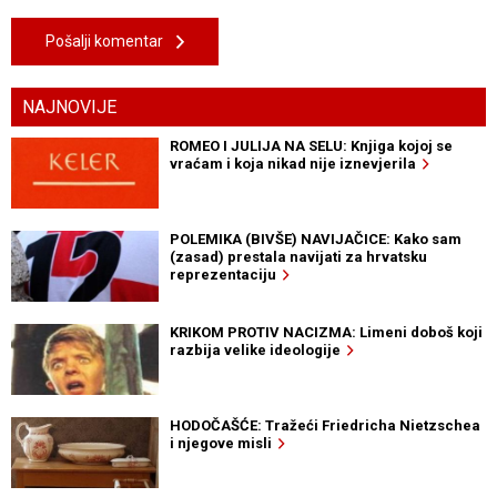
Pošalji komentar
NAJNOVIJE
ROMEO I JULIJA NA SELU: Knjiga kojoj se
vraćam i koja nikad nije iznevjerila
POLEMIKA (BIVŠE) NAVIJAČICE: Kako sam
(zasad) prestala navijati za hrvatsku
reprezentaciju
KRIKOM PROTIV NACIZMA: Limeni doboš koji
razbija velike ideologije
HODOČAŠĆE: Tražeći Friedricha Nietzschea
i njegove misli