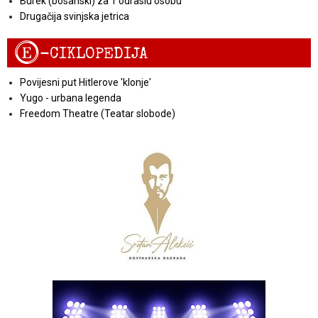
Burek (bosanski) za 1 odraslu osobu
Drugačija svinjska jetrica
E
-CIKLOPEDIJA
Povijesni put Hitlerove 'klonje'
Yugo - urbana legenda
Freedom Theatre (Teatar slobode)