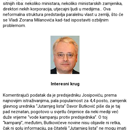
sitnijih riba: nekoliko ministara, nekoliko ministarskih zamjenika,
direktori nekih korporacija, utjecajni ljudi u medijima… Ova
neformalna struktura predstavlja paralelnu vlast u zemlji, što će
se Vladi Zorana Milanovića kad-tad ispostaviti ozbiljnim
problemom.
Interesni krug
Komentirajući podatak da je predsjedniku Josipoviću, prema
najnovijim istraživanjima, pala popularnost za 4,4 posto, zamjenik
glavnog urednika “Jutarnjeg lista” Davor Butković piše da je taj
pad neznatan, pogotovo u svjetlu činjenice da neki mediji već
duže vrijeme “vode kampanju protiv predsjednika”. O toj
“kampanji”, međutim, Butkovićeve novine nisu objavile ni retka,
čak ni golu informaciju, pa čitatelji “Jutarnjeg lista” ne mogu imati