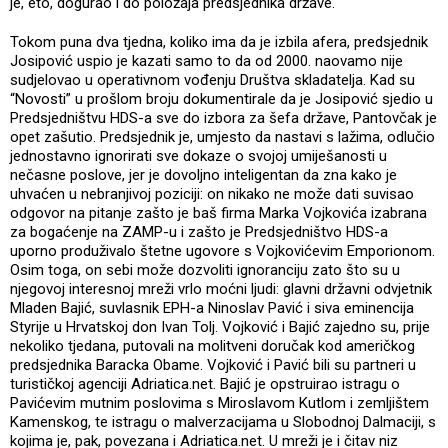
je, eto, dogurao i do položaja predsjednika države.
Tokom puna dva tjedna, koliko ima da je izbila afera, predsjednik
Josipović uspio je kazati samo to da od 2000. naovamo nije
sudjelovao u operativnom vođenju Društva skladatelja. Kad su
“Novosti” u prošlom broju dokumentirale da je Josipović sjedio u
Predsjedništvu HDS-a sve do izbora za šefa države, Pantovčak je
opet zašutio. Predsjednik je, umjesto da nastavi s lažima, odlučio
jednostavno ignorirati sve dokaze o svojoj umiješanosti u
nečasne poslove, jer je dovoljno inteligentan da zna kako je
uhvaćen u nebranjivoj poziciji: on nikako ne može dati suvisao
odgovor na pitanje zašto je baš firma Marka Vojkovića izabrana
za bogaćenje na ZAMP-u i zašto je Predsjedništvo HDS-a
uporno produživalo štetne ugovore s Vojkovićevim Emporionom.
Osim toga, on sebi može dozvoliti ignoranciju zato što su u
njegovoj interesnoj mreži vrlo moćni ljudi: glavni državni odvjetnik
Mladen Bajić, suvlasnik EPH-a Ninoslav Pavić i siva eminencija
Styrije u Hrvatskoj don Ivan Tolj. Vojković i Bajić zajedno su, prije
nekoliko tjedana, putovali na molitveni doručak kod američkog
predsjednika Baracka Obame. Vojković i Pavić bili su partneri u
turističkoj agenciji Adriatica.net. Bajić je opstruirao istragu o
Pavićevim mutnim poslovima s Miroslavom Kutlom i zemljištem
Kamenskog, te istragu o malverzacijama u Slobodnoj Dalmaciji, s
kojima je, pak, povezana i Adriatica.net. U mreži je i čitav niz