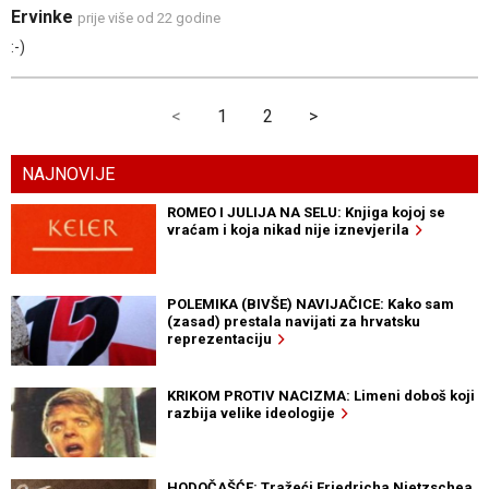
Ervinke
prije više od 22 godine
:-)
<
1
2
>
NAJNOVIJE
ROMEO I JULIJA NA SELU: Knjiga kojoj se
vraćam i koja nikad nije iznevjerila
POLEMIKA (BIVŠE) NAVIJAČICE: Kako sam
(zasad) prestala navijati za hrvatsku
reprezentaciju
KRIKOM PROTIV NACIZMA: Limeni doboš koji
razbija velike ideologije
HODOČAŠĆE: Tražeći Friedricha Nietzschea