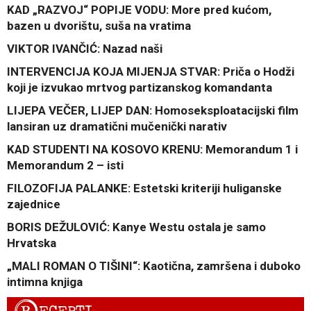
KAD „RAZVOJ“ POPIJE VODU: More pred kućom,
bazen u dvorištu, suša na vratima
VIKTOR IVANČIĆ: Nazad naši
INTERVENCIJA KOJA MIJENJA STVAR: Priča o Hodži
koji je izvukao mrtvog partizanskog komandanta
LIJEPA VEČER, LIJEP DAN: Homoseksploatacijski film
lansiran uz dramatični mučenički narativ
KAD STUDENTI NA KOSOVO KRENU: Memorandum 1 i
Memorandum 2 – isti
FILOZOFIJA PALANKE: Estetski kriteriji huliganske
zajednice
BORIS DEŽULOVIĆ: Kanye Westu ostala je samo
Hrvatska
„MALI ROMAN O TIŠINI“: Kaotična, zamršena i duboko
intimna knjiga