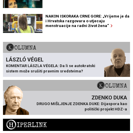
NAKON ISKORAKA CRNE GORE: „Vrijeme je da
i Hrvatska razgovara o utjecaju
menstruacije na radni život žena“
KOLUMNA
LÁSZLÓ VÉGEL
KOMENTAR LÁSZLA VÉGELA: Da li se autokratski
sistem može srušiti pravnim sredstvima?
KOLUMNA
ZDENKO DUKA
DRUGO MIŠLJENJE ZDENKA DUKE: Dijaspora kao
politički projekt HDZ-a
H
IPERLINK