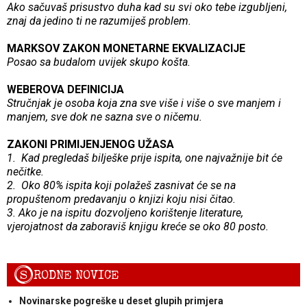
Ako sačuvaš prisustvo duha kad su svi oko tebe izgubljeni,
znaj da jedino ti ne razumiješ problem.
MARKSOV ZAKON MONETARNE EKVALIZACIJE
Posao sa budalom uvijek skupo košta.
WEBEROVA DEFINICIJA
Stručnjak je osoba koja zna sve više i više o sve manjem i
manjem, sve dok ne sazna sve o ničemu.
ZAKONI PRIMIJENJENOG UŽASA
1. Kad pregledaš bilješke prije ispita, one najvažnije bit će
nečitke.
2. Oko 80% ispita koji polažeš zasnivat će se na
propuštenom predavanju o knjizi koju nisi čitao.
3. Ako je na ispitu dozvoljeno korištenje literature,
vjerojatnost da zaboraviš knjigu kreće se oko 80 posto.
S
RODNE NOVICE
Novinarske pogreške u deset glupih primjera