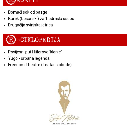
R
ECEPTI
Domaći sok od bazge
Burek (bosanski) za 1 odraslu osobu
Drugačija svinjska jetrica
E
-CIKLOPEDIJA
Povijesni put Hitlerove 'klonje'
Yugo - urbana legenda
Freedom Theatre (Teatar slobode)