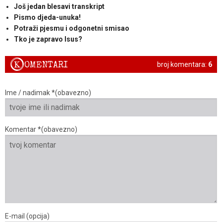
Još jedan blesavi transkript
Pismo djeda-unuka!
Potraži pjesmu i odgonetni smisao
Tko je zapravo Isus?
K
OMENTARI
broj komentara:
6
Ime / nadimak *(obavezno)
Komentar *(obavezno)
E-mail (opcija)