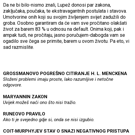
Da ne bi bilo-nismo znali, Lupež donosi par zakona,
zaključaka, poučaka, te ekstravagantnih postulata i stavova.
Umotvorine onih koji su svojim življenjem svijet zadužili do
groba. Osobno garantiram da će vam sve pročitano olakšati
život za barem 83 % u odnosu na default. Onima koji, pak i
ampak tudi, ne pročitaju, jasno poručujem-dabogda vam se
ogadilo sve čega se primite, barem u ovom životu. Pa eto, vi
sad razmislite.
GROSSMANOVO POGREŠNO CITIRANJE H. L. MENCKENA
Složeni problemi imaju proste, lako razumljive i netočne
odgovore.
MARYANNIN ZAKON
Uvijek možeš naći ono što nisi tražio.
RUNEOVO PRAVILO
Ako ti je svejedno gdje si, onda se nisi izgubio.
COIT-MURPHYJEV STAV O SNAZI NEGATIVNOG PRISTUPA