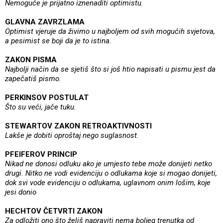
Nemoguće je prijatno iznenaditi optimistu.
GLAVNA ZAVRZLAMA
Optimist vjeruje da živimo u najboljem od svih mogućih svjetova,
a pesimist se boji da je to istina.
ZAKON PISMA
Najbolji način da se sjetiš što si još htio napisati u pismu jest da
zapečatiš pismo.
PERKINSOV POSTULAT
Što su veći, jače tuku.
STEWARTOV ZAKON RETROAKTIVNOSTI
Lakše je dobiti oproštaj nego suglasnost.
PFEIFEROV PRINCIP
Nikad ne donosi odluku ako je umjesto tebe može donijeti netko
drugi. Nitko ne vodi evidenciju o odlukama koje si mogao donijeti,
dok svi vode evidenciju o odlukama, uglavnom onim lošim, koje
jesi donio
HECHTOV ČETVRTI ZAKON
Za odložiti ono što želiš napraviti nema boljeg trenutka od