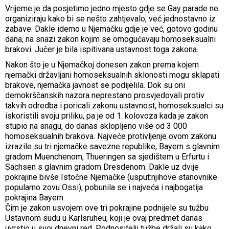
Vrijeme je da posjetimo jedno mjesto gdje se Gay parade ne
organiziraju kako bi se nešto zahtjevalo, već jednostavno iz
zabave. Dakle idemo u Njemačku gdje je već, gotovo godinu
dana, na snazi zakon kojim se omogućavaju homoseksualni
brakovi. Jučer je bila ispitivana ustavnost toga zakona.
Nakon što je u Njemačkoj donesen zakon prema kojem
njemački državljani homoseksualnih sklonosti mogu sklapati
brakove, njemačka javnost se podijelila. Dok su oni
demokrščanskih nazora neprestano prosvjedovali protiv
takvih odredba i poricali zakonu ustavnost, homoseksualci su
iskoristili svoju priliku, pa je od 1. kolovoza kada je zakon
stupio na snagu, do danas sklopljeno više od 3 000
homoseksualnih brakova. Najveće protivljenje ovom zakonu
izrazile su tri njemačke savezne republike, Bayern s glavnim
gradom Muenchenom, Thueringen sa sjedištem u Erfurtu i
Sachsen s glavnim gradom Dresdenom. Dakle uz dvije
pokrajine bivše Istočne Njemačke (usput:njihove stanovnike
popularno zovu Ossi), pobunila se i najveća i najbogatija
pokrajina Bayern.
Čim je zakon usvojem ove tri pokrajine podnijele su tužbu
Ustavnom sudu u Karlsruheu, koji je ovaj predmet danas
uvrstio u svoj dnevni red. Podnositelji tužbe držali su kako