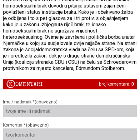
homoseksualni brak dovodi u pitanje ustavom zajamčeni
povlašteni status institucije braka. Kako je i očekivano žalba
je odbijena i to s pet glasova za i tri protiv, s objašnjenjem
kako je u zakonu izbjegnuta riječ brak, te ionako
homoseksualni brak ne ugrožava vrijednost
heteroseksualnog. Ovime je završena i politička borba unutar
Njemačke u kojoj su sudjelovale dvije najjače strane. Na strani
zakona je socijaldemokratska vlada na čelu sa SPD-om, koja
je i predložila zakon, dok je s druge strane demokršćanska
Unija (koalicija stranaka CDU i CSU) na čelu sa Schroederovim
protivnikom za mjesto kancelara, Edmundom Stoiberom.
K
OMENTARI
broj komentara:
0
Ime / nadimak *(obavezno)
Komentar *(obavezno)