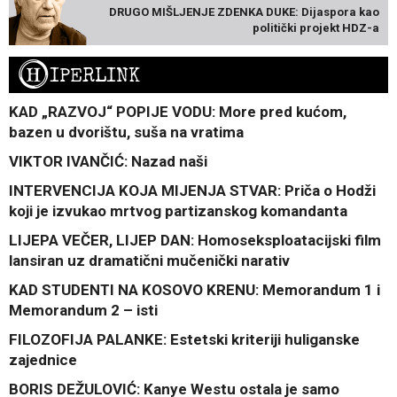
DRUGO MIŠLJENJE ZDENKA DUKE: Dijaspora kao
politički projekt HDZ-a
H
IPERLINK
KAD „RAZVOJ“ POPIJE VODU: More pred kućom,
bazen u dvorištu, suša na vratima
VIKTOR IVANČIĆ: Nazad naši
INTERVENCIJA KOJA MIJENJA STVAR: Priča o Hodži
koji je izvukao mrtvog partizanskog komandanta
LIJEPA VEČER, LIJEP DAN: Homoseksploatacijski film
lansiran uz dramatični mučenički narativ
KAD STUDENTI NA KOSOVO KRENU: Memorandum 1 i
Memorandum 2 – isti
FILOZOFIJA PALANKE: Estetski kriteriji huliganske
zajednice
BORIS DEŽULOVIĆ: Kanye Westu ostala je samo