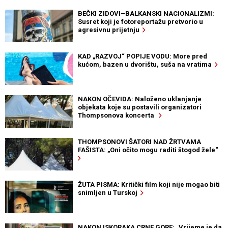
BEČKI ZIDOVI–BALKANSKI NACIONALIZMI:
Susret koji je fotoreportažu pretvorio u
agresivnu prijetnju
KAD „RAZVOJ“ POPIJE VODU: More pred
kućom, bazen u dvorištu, suša na vratima
NAKON OČEVIDA: Naloženo uklanjanje
objekata koje su postavili organizatori
Thompsonova koncerta
THOMPSONOVI ŠATORI NAD ŽRTVAMA
FAŠISTA: „Oni očito mogu raditi štogod žele“
ŽUTA PISMA: Kritički film koji nije mogao biti
snimljen u Turskoj
NAKON ISKORAKA CRNE GORE: „Vrijeme je da