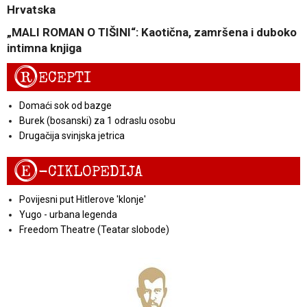
Hrvatska
„MALI ROMAN O TIŠINI“: Kaotična, zamršena i duboko
intimna knjiga
R
ECEPTI
Domaći sok od bazge
Burek (bosanski) za 1 odraslu osobu
Drugačija svinjska jetrica
E
-CIKLOPEDIJA
Povijesni put Hitlerove 'klonje'
Yugo - urbana legenda
Freedom Theatre (Teatar slobode)