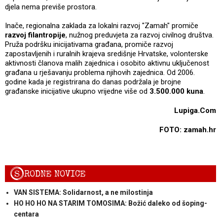
djela nema previše prostora.
Inače, regionalna zaklada za lokalni razvoj "Zamah" promiče
razvoj filantropije
, nužnog preduvjeta za razvoj civilnog društva.
Pruža podršku inicijativama građana, promiče razvoj
zapostavljenih i ruralnih krajeva središnje Hrvatske, volonterske
aktivnosti članova malih zajednica i osobito aktivnu uključenost
građana u rješavanju problema njihovih zajednica. Od 2006.
godine kada je registrirana do danas podržala je brojne
građanske inicijative ukupno vrijedne više od
3.500.000 kuna
.
Lupiga.Com
FOTO: zamah.hr
S
RODNE NOVICE
VAN SISTEMA: Solidarnost, a ne milostinja
HO HO HO NA STARIM TOMOSIMA: Božić daleko od šoping-
centara