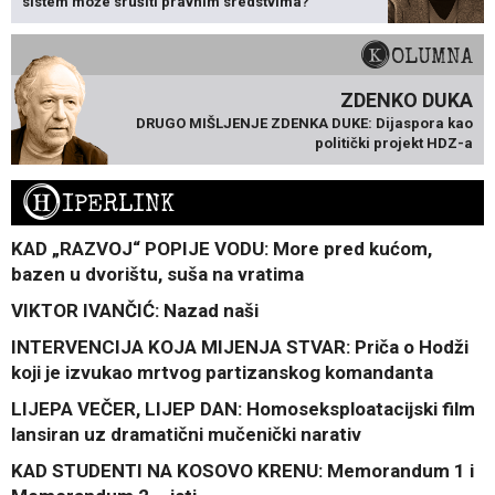
sistem može srušiti pravnim sredstvima?
KOLUMNA
ZDENKO DUKA
DRUGO MIŠLJENJE ZDENKA DUKE: Dijaspora kao
politički projekt HDZ-a
H
IPERLINK
KAD „RAZVOJ“ POPIJE VODU: More pred kućom,
bazen u dvorištu, suša na vratima
VIKTOR IVANČIĆ: Nazad naši
INTERVENCIJA KOJA MIJENJA STVAR: Priča o Hodži
koji je izvukao mrtvog partizanskog komandanta
LIJEPA VEČER, LIJEP DAN: Homoseksploatacijski film
lansiran uz dramatični mučenički narativ
KAD STUDENTI NA KOSOVO KRENU: Memorandum 1 i