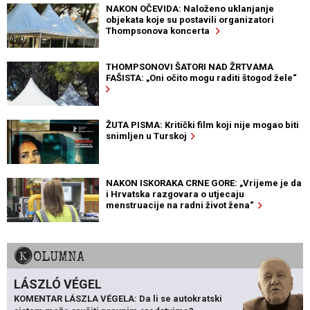
NAKON OČEVIDA: Naloženo uklanjanje
objekata koje su postavili organizatori
Thompsonova koncerta
THOMPSONOVI ŠATORI NAD ŽRTVAMA
FAŠISTA: „Oni očito mogu raditi štogod žele“
ŽUTA PISMA: Kritički film koji nije mogao biti
snimljen u Turskoj
NAKON ISKORAKA CRNE GORE: „Vrijeme je da
i Hrvatska razgovara o utjecaju
menstruacije na radni život žena“
KOLUMNA
LÁSZLÓ VÉGEL
KOMENTAR LÁSZLA VÉGELA: Da li se autokratski