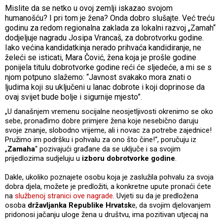
Mislite da se netko u ovoj zemlji iskazao svojom
humanošću? I pri tom je žena? Onda dobro slušajte. Već treću
godinu za redom regionalna zaklada za lokalni razvoj „Zamah“
dodjeljuje nagradu Josipa Vrancaš, za dobrotvorku godine.
Iako većina kandidatkinja nerado prihvaća kandidiranje, ne
želeći se isticati, Mara Čović, žena koja je prošle godine
ponijela titulu dobrotvorke godine reći će sljedeće, a mi se s
njom potpuno slažemo: “Javnost svakako mora znati o
ljudima koji su uključeni u lanac dobrote i koji doprinose da
ovaj svijet bude bolje i sigurnije mjesto”.
„U današnjem vremenu socijalne neosjetljivosti okrenimo se oko
sebe, pronađimo dobre primjere žena koje nesebično daruju
svoje znanje, slobodno vrijeme, ali i novac za potrebe zajednice!
Pružimo im podršku i pohvalu za ono što čine!“, poručuju iz
„
Zamaha
“ pozivajući građane da se uključe i sa svojim
prijedlozima sudjeluju u
izboru dobrotvorke godine
.
Dakle, ukoliko poznajete osobu koja je zaslužila pohvalu za svoja
dobra djela, možete je predložiti, a konkretne upute pronaći ćete
na
službenoj stranici ove nagrade
. Uvjeti su da je predložena
osoba
državljanka Republike Hrvatsk
e, da svojim djelovanjem
pridonosi jačanju uloge žena u društvu, ima pozitivan utjecaj na