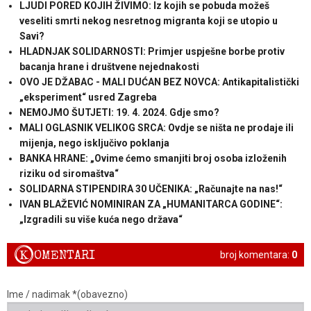
LJUDI PORED KOJIH ŽIVIMO: Iz kojih se pobuda možeš
veseliti smrti nekog nesretnog migranta koji se utopio u
Savi?
HLADNJAK SOLIDARNOSTI: Primjer uspješne borbe protiv
bacanja hrane i društvene nejednakosti
OVO JE DŽABAC - MALI DUĆAN BEZ NOVCA: Antikapitalistički
„eksperiment“ usred Zagreba
NEMOJMO ŠUTJETI: 19. 4. 2024. Gdje smo?
MALI OGLASNIK VELIKOG SRCA: Ovdje se ništa ne prodaje ili
mijenja, nego isključivo poklanja
BANKA HRANE: „Ovime ćemo smanjiti broj osoba izloženih
riziku od siromaštva“
SOLIDARNA STIPENDIRA 30 UČENIKA: „Računajte na nas!“
IVAN BLAŽEVIĆ NOMINIRAN ZA „HUMANITARCA GODINE“:
„Izgradili su više kuća nego država“
K
OMENTARI
broj komentara:
0
Ime / nadimak *(obavezno)