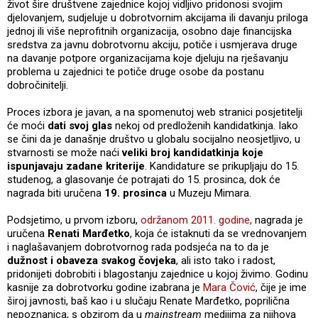
život šire društvene zajednice kojoj vidljivo pridonosi svojim
djelovanjem, sudjeluje u dobrotvornim akcijama ili davanju priloga
jednoj ili više neprofitnih organizacija, osobno daje financijska
sredstva za javnu dobrotvornu akciju, potiče i usmjerava druge
na davanje potpore organizacijama koje djeluju na rješavanju
problema u zajednici te potiče druge osobe da postanu
dobročinitelji.
Proces izbora je javan, a na spomenutoj web stranici posjetitelji
će moći
dati svoj glas
nekoj od predloženih kandidatkinja. Iako
se čini da je današnje društvo u globalu socijalno neosjetljivo, u
stvarnosti se može naći
veliki broj kandidatkinja koje
ispunjavaju zadane kriterije
. Kandidature se prikupljaju do 15.
studenog, a glasovanje će potrajati do 15. prosinca, dok će
nagrada biti uručena
19. prosinca
u Muzeju Mimara.
Podsjetimo, u prvom izboru,
održanom 2011. godine,
nagrada je
uručena
Renati Marđetko
, koja će istaknuti da se vrednovanjem
i naglašavanjem dobrotvornog rada podsjeća na to da je
dužnost i obaveza svakog čovjeka
, ali isto tako i radost,
pridonijeti dobrobiti i blagostanju zajednice u kojoj živimo. Godinu
kasnije za dobrotvorku godine izabrana je
Mara Čović
, čije je ime
široj javnosti, baš kao i u slučaju Renate Marđetko, poprilična
nepoznanica, s obzirom da u
mainstream
medijima za njihova