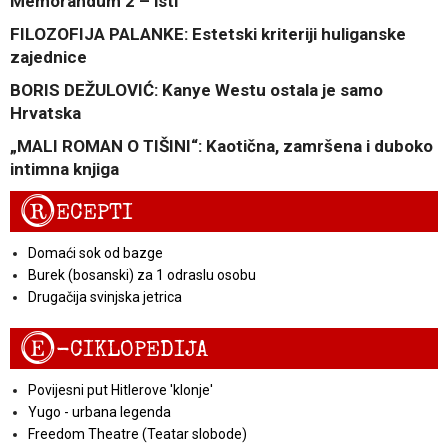
Memorandum 2 – isti
FILOZOFIJA PALANKE: Estetski kriteriji huliganske
zajednice
BORIS DEŽULOVIĆ: Kanye Westu ostala je samo
Hrvatska
„MALI ROMAN O TIŠINI“: Kaotična, zamršena i duboko
intimna knjiga
R
ECEPTI
Domaći sok od bazge
Burek (bosanski) za 1 odraslu osobu
Drugačija svinjska jetrica
E
-CIKLOPEDIJA
Povijesni put Hitlerove 'klonje'
Yugo - urbana legenda
Freedom Theatre (Teatar slobode)