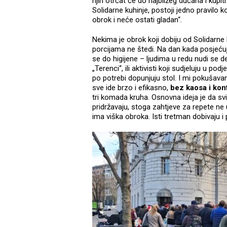
njih otrčat će do najbližeg dućana i kupi
Solidarne kuhinje, postoji jedno pravilo 
obrok i neće ostati gladan“.
Nekima je obrok koji dobiju od Solidarne
porcijama ne štedi. Na dan kada posjećuj
se do higijene – ljudima u redu nudi se de
„Terenci“, ili aktivisti koji sudjeluju u pod
po potrebi dopunjuju stol. I mi pokušava
sve ide brzo i efikasno,
bez kaosa i konf
tri komada kruha. Osnovna ideja je da svi
pridržavaju, stoga zahtjeve za repete ne
ima viška obroka. Isti tretman dobivaju i