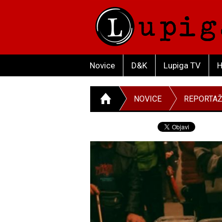
Novice
D&K
Lupiga TV
H
NOVICE
REPORTA