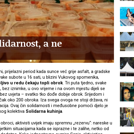
idarnost, a ne
, prijelazni period kada sunce već grije asfalt, a gradske
 svake subote u 16 sati, u blizini Vukovog spomenika,
ljivo u redu čekaju topli obrok
. Tri puta tjedno, svake
a, bez iznimke, u ovo vrijeme i na ovom mjestu dijeli se
 bez uvjeta – svatko tko dođe dobije obrok. Srijedom i
čak oko 200 obroka. Iza svega ovoga ne stoji država, ni
acija. Ovaj čin solidarnosti i međusobne pomoći djelo je
kog kolektiva
Solidarna kuhinja
.
obroci, aktivisti uvijek imaju spremnu „rezervu“: nareske u
jetkim situacijama kada se isprazne i te zalihe, netko od