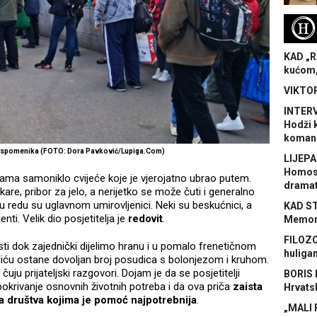
H
KAD „R
kućom,
VIKTOR
INTERV
Hodži 
koman
 spomenika (FOTO: Dora Pavković/Lupiga.Com)
LIJEPA
Homose
sticama samoniklo cvijeće koje je vjerojatno ubrao putem.
dramat
ekare, pribor za jelo, a nerijetko se može čuti i generalno
u redu su uglavnom umirovljenici. Neki su beskućnici, a
KAD S
nti. Velik dio posjetitelja je
redovit
.
Memora
FILOZO
isti dok zajednički dijelimo hranu i u pomalo frenetičnom
huliga
iću ostane dovoljan broj posudica s bolonjezom i kruhom.
ju prijateljski razgovori. Dojam je da se posjetitelji
BORIS 
pokrivanje osnovnih životnih potreba i da ova priča
zaista
Hrvats
va društva kojima je pomoć najpotrebnija
.
„MALI 