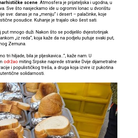
narhističke scene
. Atmosfera je prijateljska i ugodna, u
stva. Sve što nasjeckamo ide u ogromni lonac u dvorištu
je sve: danas je na „meniju“ i desert – palačinke, koje
tične posudice. Kuhanje je trajalo oko šest sati.
j put mnogo duži. Nakon što se podijelilo dvjestotinjak
om „iz reda“, koja kaže da na podjelu putuje svaki put,
ljenog Zemuna.
mo tri hiljade, bila je pljeskavica…”, kaže nam. U
om
održao
miting Srpske naprede stranke Dvije dijametralne
kracije i populističkog treša, a druga koja izvire iz pukotina
autentične solidarnosti.