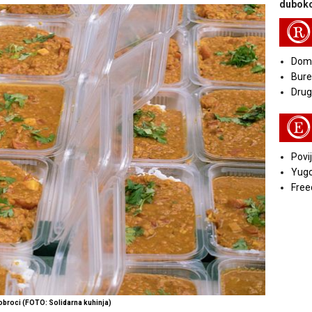
duboko
R
Doma
Bure
Druga
E
Povij
Yugo
Free
obroci (FOTO: Solidarna kuhinja)