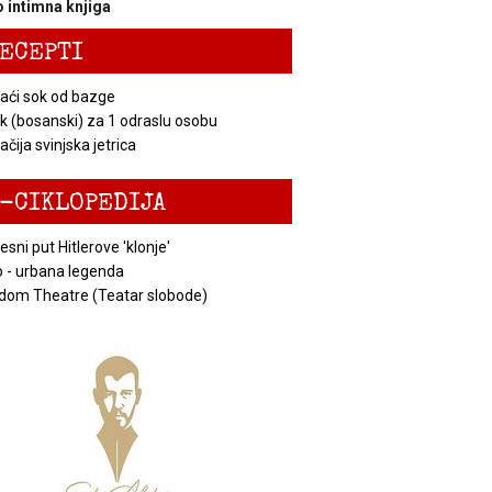
 intimna knjiga
ECEPTI
ći sok od bazge
k (bosanski) za 1 odraslu osobu
čija svinjska jetrica
-CIKLOPEDIJA
esni put Hitlerove 'klonje'
 - urbana legenda
dom Theatre (Teatar slobode)