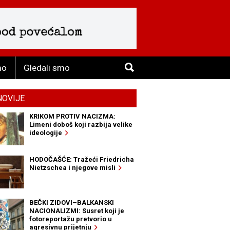
mo
Gledali smo
NOVIJE
KRIKOM PROTIV NACIZMA:
Limeni doboš koji razbija velike
ideologije
HODOČAŠĆE: Tražeći Friedricha
Nietzschea i njegove misli
BEČKI ZIDOVI–BALKANSKI
NACIONALIZMI: Susret koji je
fotoreportažu pretvorio u
agresivnu prijetnju