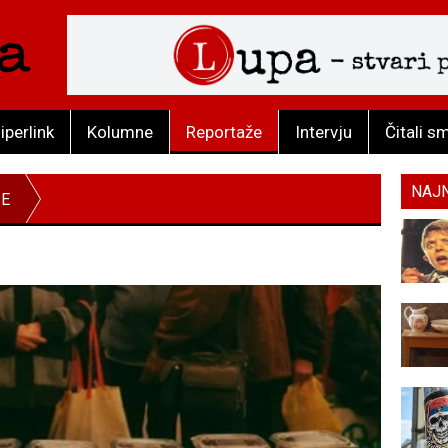
iperlink
Kolumne
Reportaže
Intervju
Čitali s
NAJ
ŽE