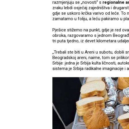
razmjenjuju se „novosti“ s
regionalne a
zraku lebdi osjećaj zajedništva i drugar
gdje se uskoro krčka varivo od leće. To ni
zamatamo u foliju, a leću pakiramo u plas
Pješice stižemo na punkt, gdje je red ova
obroka, razgovaramo s jednom Beograđank
tri puta tjedno, iz devet kilometara uda
„Trebali ste biti u Areni u subotu, dobili s
Beogradskoj areni, naime, tom se prilik
Srbije: jedna je Srbija kulta ličnosti, auto
sistema je Srbija radikalne imaginacije i 