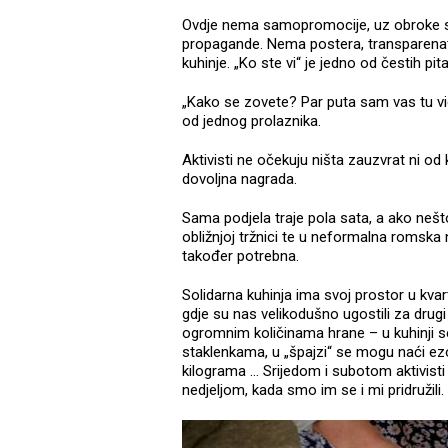
Ovdje nema samopromocije, uz obroke se 
propagande. Nema postera, transparenata n
kuhinje. „Ko ste vi“ je jedno od čestih pi
„Kako se zovete? Par puta sam vas tu v
od jednog prolaznika.
Aktivisti ne očekuju ništa zauzvrat ni od
dovoljna nagrada.
Sama podjela traje pola sata, a ako neš
obližnjoj tržnici te u neformalna romska 
također potrebna.
Solidarna kuhinja ima svoj prostor u kv
gdje su nas velikodušno ugostili za drugi
ogromnim količinama hrane – u kuhinji s
staklenkama, u „špajzi“ se mogu naći ezo
kilograma … Srijedom i subotom aktivisti
nedjeljom, kada smo im se i mi pridružili.