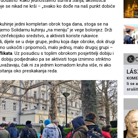
ti dodatno. Kako jednostavno sumira Sanja, aktivistica
koje se nikad ne krši – „svako ko dođe na naš punkt dobiće
 kuhinje jedini kompletan obrok toga dana, stoga se na
emo Solidarnu kuhinju „na meniju“ je vege bolonjez. Drži
zinfekcijsko sredstvo, a aktivisti koriste rukavice.
jeli, dijele se u dvije grupe, jednu koja daje obroke, dok drugi
mo uskočiti i pripomoći, malo jednoj, malo drugoj grupi –
likata
. Uz posudicu s toplim obrokom posjetitelji dobiju i
 dobiju podjednako pa se aktivisti toga iznimno striktno
 uvažavaju, čak ni za jednim komadom kruha više, ni ako
 pitanja oko preskakanja reda.
LÁS
KOME
li se
sruši