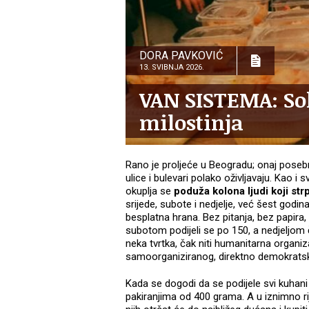
DORA PAVKOVIĆ
13. SVIBNJA 2026.
VAN SISTEMA: Sol
milostinja
Rano je proljeće u Beogradu; onaj posebni
ulice i bulevari polako oživljavaju. Kao i
okuplja se
poduža kolona ljudi koji strp
srijede, subote i nedjelje, već šest godin
besplatna hrana. Bez pitanja, bez papira,
subotom podijeli se po 150, a nedjeljom 
neka tvrtka, čak niti humanitarna organiz
samoorganiziranog, direktno demokrats
Kada se dogodi da se podijele svi kuhani 
pakiranjima od 400 grama. A u iznimno ri