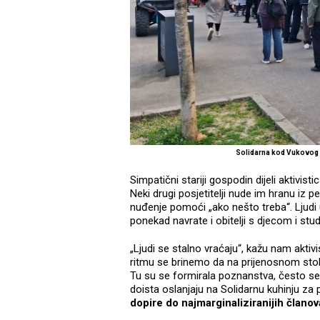
Solidarna kod Vukovog
Simpatični stariji gospodin dijeli aktivi
Neki drugi posjetitelji nude im hranu iz p
nuđenje pomoći „ako nešto treba“. Ljudi 
ponekad navrate i obitelji s djecom i stude
„Ljudi se stalno vraćaju“, kažu nam aktiv
ritmu se brinemo da na prijenosnom stol
Tu su se formirala poznanstva, često se ču
doista oslanjaju na Solidarnu kuhinju za 
dopire do najmarginaliziranijih člano