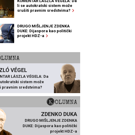
KOMENTAR LÁSZLA VÉGELA: Da
li se autokratski sistem može
srušiti pravnim sredstvima?
DRUGO MIŠLJENJE ZDENKA
DUKE: Dijaspora kao politički
projekt HDZ-a
KOLUMNA
ZLÓ VÉGEL
NTAR LÁSZLA VÉGELA: Da
 autokratski sistem može
ti pravnim sredstvima?
KOLUMNA
ZDENKO DUKA
DRUGO MIŠLJENJE ZDENKA
DUKE: Dijaspora kao politički
projekt HDZ-a