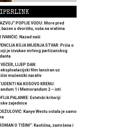
IPERLINK
AZVOJ“ POPIJE VODU: More pred
 bazen u dvorištu, suša na vratima
 IVANČIĆ: Nazad naši
ENCIJA KOJA MIJENJA STVAR: Priča o
koji je izvukao mrtvog partizanskog
danta
 VEČER, LIJEP DAN:
ksploatacijski film lansiran uz
ični mučenički narativ
TUDENTI NA KOSOVO KRENU:
ndum 1 i Memorandum 2 – isti
FIJA PALANKE: Estetski kriteriji
nske zajednice
DEŽULOVIĆ: Kanye Westu ostala je samo
ka
ROMAN O TIŠINI“: Kaotična, zamršena i