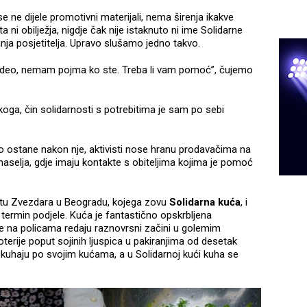
ne dijele promotivni materijali, nema širenja ikakve
i obilježja, nigdje čak nije istaknuto ni ime Solidarne
tanja posjetitelja. Upravo slušamo jedno takvo.
ideo, nemam pojma ko ste. Treba li vam pomoć”, čujemo
 koga, čin solidarnosti s potrebitima je sam po sebi
to ostane nakon nje, aktivisti nose hranu prodavačima na
naselja, gdje imaju kontakte s obiteljima kojima je pomoć
artu Zvezdara u Beogradu, kojega zovu
Solidarna kuća
, i
 termin podjele. Kuća je fantastično opskrbljena
e na policama redaju raznovrsni začini u golemim
terije poput sojinih ljuspica u pakiranjima od desetak
 kuhaju po svojim kućama, a u Solidarnoj kući kuha se