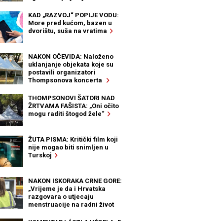
KAD „RAZVOJ“ POPIJE VODU:
More pred kućom, bazen u
dvorištu, suša na vratima
NAKON OČEVIDA: Naloženo
uklanjanje objekata koje su
postavili organizatori
Thompsonova koncerta
THOMPSONOVI ŠATORI NAD
ŽRTVAMA FAŠISTA: „Oni očito
mogu raditi štogod žele“
ŽUTA PISMA: Kritički film koji
nije mogao biti snimljen u
Turskoj
NAKON ISKORAKA CRNE GORE:
„Vrijeme je da i Hrvatska
razgovara o utjecaju
menstruacije na radni život
žena“