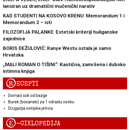
lansiran uz dramatični mučenički narativ
KAD STUDENTI NA KOSOVO KRENU: Memorandum 1 i
Memorandum 2 – isti
FILOZOFIJA PALANKE: Estetski kriteriji huliganske
zajednice
BORIS DEŽULOVIĆ: Kanye Westu ostala je samo
Hrvatska
„MALI ROMAN O TIŠINI“: Kaotična, zamršena i duboko
intimna knjiga
R
ECEPTI
Domaći sok od bazge
Burek (bosanski) za 1 odraslu osobu
Drugačija svinjska jetrica
E
-CIKLOPEDIJA