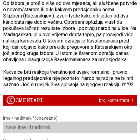
Od izbora je prošlo više od dva mjeseca, ali službene potvrde
o novom/starom ili bilo kakvom predsjedniku nema.
Službeni (Ratsarakijevi) izvori tvrde kako niti jedan od dva
kandidata nije dobio većinu. Oporbeni optužuju vlast da
pokušava lažirati rezultate izbora i pozivaju narod na ulice. Na
Madagaskaru je u ovo vrijeme dosta toplo, pa prosvjedi više
nalikuju karnevalu. U takvom ozračju je Ravalomanana pred
koji dan objavio kako prekida pregovore s Ratsarakijem oko
još jednog kruga izbora. U istom je šarenom ozračju danas
obavljena i inauguracija Ravalomananaea za predsjednika.
Kakva će biti reakcija trenutno još uvijek formalno- pravno
legalnog predsjednika nije poznato. Narod najradije ne bi niti
saznao. Još su uvijek živa sjećanja na njegovu reakciju iz '92.
K
OMENTARI
broj komentara:
1
Ime / nadimak *(obavezno)