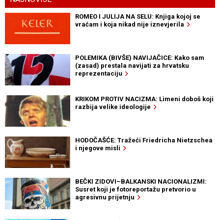
ROMEO I JULIJA NA SELU: Knjiga kojoj se
vraćam i koja nikad nije iznevjerila
POLEMIKA (BIVŠE) NAVIJAČICE: Kako sam
(zasad) prestala navijati za hrvatsku
reprezentaciju
KRIKOM PROTIV NACIZMA: Limeni doboš koji
razbija velike ideologije
HODOČAŠĆE: Tražeći Friedricha Nietzschea
i njegove misli
BEČKI ZIDOVI–BALKANSKI NACIONALIZMI:
Susret koji je fotoreportažu pretvorio u
agresivnu prijetnju