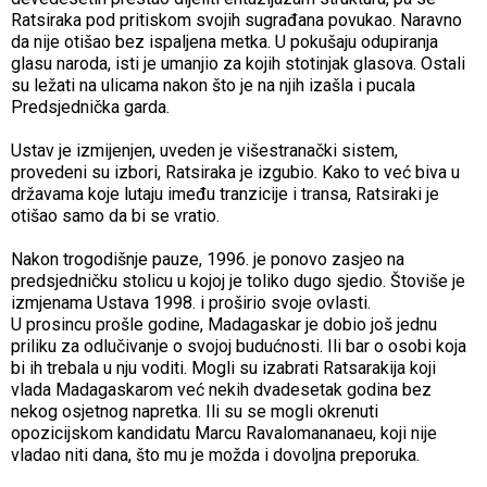
Ratsiraka pod pritiskom svojih sugrađana povukao. Naravno
da nije otišao bez ispaljena metka. U pokušaju odupiranja
glasu naroda, isti je umanjio za kojih stotinjak glasova. Ostali
su ležati na ulicama nakon što je na njih izašla i pucala
Predsjednička garda.
Ustav je izmijenjen, uveden je višestranački sistem,
provedeni su izbori, Ratsiraka je izgubio. Kako to već biva u
državama koje lutaju imeđu tranzicije i transa, Ratsiraki je
otišao samo da bi se vratio.
Nakon trogodišnje pauze, 1996. je ponovo zasjeo na
predsjedničku stolicu u kojoj je toliko dugo sjedio. Štoviše je
izmjenama Ustava 1998. i proširio svoje ovlasti.
U prosincu prošle godine, Madagaskar je dobio još jednu
priliku za odlučivanje o svojoj budućnosti. Ili bar o osobi koja
bi ih trebala u nju voditi. Mogli su izabrati Ratsarakija koji
vlada Madagaskarom već nekih dvadesetak godina bez
nekog osjetnog napretka. Ili su se mogli okrenuti
opozicijskom kandidatu Marcu Ravalomananaeu, koji nije
vladao niti dana, što mu je možda i dovoljna preporuka.