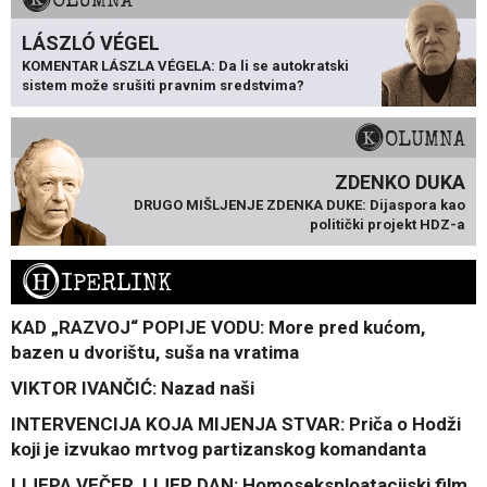
KOLUMNA
LÁSZLÓ VÉGEL
KOMENTAR LÁSZLA VÉGELA: Da li se autokratski
sistem može srušiti pravnim sredstvima?
KOLUMNA
ZDENKO DUKA
DRUGO MIŠLJENJE ZDENKA DUKE: Dijaspora kao
politički projekt HDZ-a
H
IPERLINK
KAD „RAZVOJ“ POPIJE VODU: More pred kućom,
bazen u dvorištu, suša na vratima
VIKTOR IVANČIĆ: Nazad naši
INTERVENCIJA KOJA MIJENJA STVAR: Priča o Hodži
koji je izvukao mrtvog partizanskog komandanta
LIJEPA VEČER, LIJEP DAN: Homoseksploatacijski film