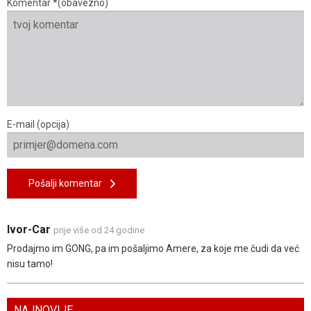
Komentar *(obavezno)
E-mail (opcija)
Pošalji komentar
Ivor-Car
prije više od 24 godine
Prodajmo im GONG, pa im pošaljimo Amere, za koje me čudi da već
nisu tamo!
NAJNOVIJE