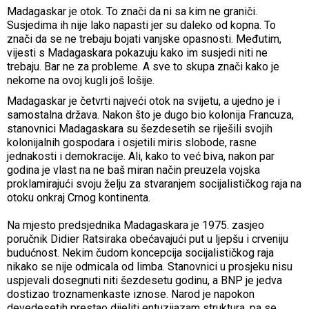
Madagaskar je otok. To znači da ni sa kim ne graniči.
Susjedima ih nije lako napasti jer su daleko od kopna. To
znači da se ne trebaju bojati vanjske opasnosti. Međutim,
vijesti s Madagaskara pokazuju kako im susjedi niti ne
trebaju. Bar ne za probleme. A sve to skupa znači kako je
nekome na ovoj kugli još lošije.
Madagaskar je četvrti najveći otok na svijetu, a ujedno je i
samostalna država. Nakon što je dugo bio kolonija Francuza,
stanovnici Madagaskara su šezdesetih se riješili svojih
kolonijalnih gospodara i osjetili miris slobode, rasne
jednakosti i demokracije. Ali, kako to već biva, nakon par
godina je vlast na ne baš miran način preuzela vojska
proklamirajući svoju želju za stvaranjem socijalističkog raja na
otoku onkraj Crnog kontinenta.
Na mjesto predsjednika Madagaskara je 1975. zasjeo
poručnik Didier Ratsiraka obećavajući put u ljepšu i crveniju
budućnost. Nekim čudom koncepcija socijalističkog raja
nikako se nije odmicala od limba. Stanovnici u prosjeku nisu
uspjevali dosegnuti niti šezdesetu godinu, a BNP je jedva
dostizao troznamenkaste iznose. Narod je napokon
devedesetih prestao dijeliti entuzijazam struktura, pa se