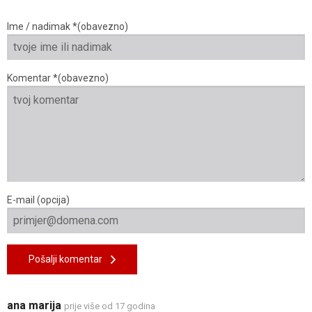
Ime / nadimak *(obavezno)
Komentar *(obavezno)
E-mail (opcija)
Pošalji komentar
ana marija
prije više od 17 godina