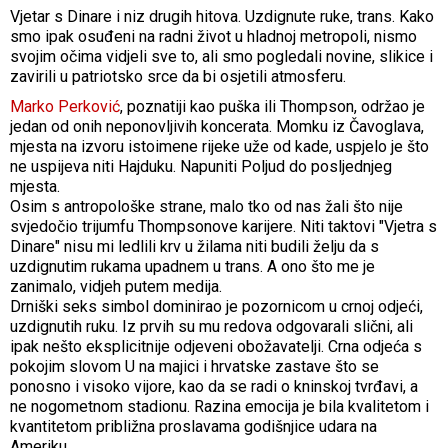
Vjetar s Dinare i niz drugih hitova. Uzdignute ruke, trans. Kako
smo ipak osuđeni na radni život u hladnoj metropoli, nismo
svojim očima vidjeli sve to, ali smo pogledali novine, slikice i
zavirili u patriotsko srce da bi osjetili atmosferu.
Marko Perković
, poznatiji kao puška ili Thompson, održao je
jedan od onih neponovljivih koncerata. Momku iz Čavoglava,
mjesta na izvoru istoimene rijeke uže od kade, uspjelo je što
ne uspijeva niti Hajduku. Napuniti Poljud do posljednjeg
mjesta.
Osim s antropološke strane, malo tko od nas žali što nije
svjedočio trijumfu Thompsonove karijere. Niti taktovi "Vjetra s
Dinare" nisu mi ledlili krv u žilama niti budili želju da s
uzdignutim rukama upadnem u trans. A ono što me je
zanimalo, vidjeh putem medija.
Drniški seks simbol dominirao je pozornicom u crnoj odjeći,
uzdignutih ruku. Iz prvih su mu redova odgovarali slični, ali
ipak nešto eksplicitnije odjeveni obožavatelji. Crna odjeća s
pokojim slovom U na majici i hrvatske zastave što se
ponosno i visoko vijore, kao da se radi o kninskoj tvrđavi, a
ne nogometnom stadionu. Razina emocija je bila kvalitetom i
kvantitetom približna proslavama godišnjice udara na
Ameriku.