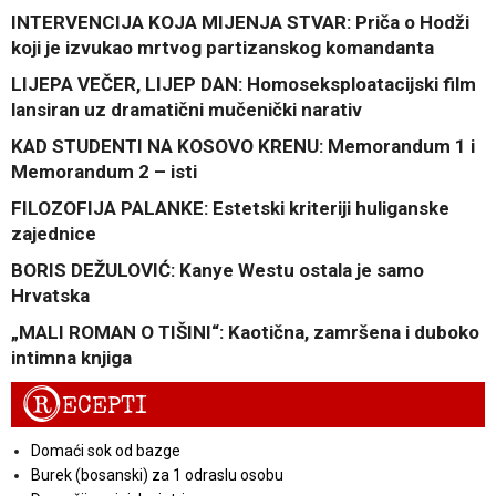
INTERVENCIJA KOJA MIJENJA STVAR: Priča o Hodži
koji je izvukao mrtvog partizanskog komandanta
LIJEPA VEČER, LIJEP DAN: Homoseksploatacijski film
lansiran uz dramatični mučenički narativ
KAD STUDENTI NA KOSOVO KRENU: Memorandum 1 i
Memorandum 2 – isti
FILOZOFIJA PALANKE: Estetski kriteriji huliganske
zajednice
BORIS DEŽULOVIĆ: Kanye Westu ostala je samo
Hrvatska
„MALI ROMAN O TIŠINI“: Kaotična, zamršena i duboko
intimna knjiga
R
ECEPTI
Domaći sok od bazge
Burek (bosanski) za 1 odraslu osobu