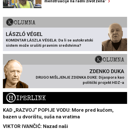
menstruacije na radni život žena“
KOLUMNA
LÁSZLÓ VÉGEL
KOMENTAR LÁSZLA VÉGELA: Da li se autokratski
sistem može srušiti pravnim sredstvima?
KOLUMNA
ZDENKO DUKA
DRUGO MIŠLJENJE ZDENKA DUKE: Dijaspora kao
politički projekt HDZ-a
H
IPERLINK
KAD „RAZVOJ“ POPIJE VODU: More pred kućom,
bazen u dvorištu, suša na vratima
VIKTOR IVANČIĆ: Nazad naši