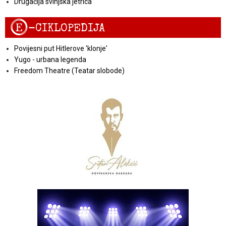
Drugačija svinjska jetrica
E
-CIKLOPEDIJA
Povijesni put Hitlerove 'klonje'
Yugo - urbana legenda
Freedom Theatre (Teatar slobode)