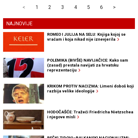
<
1
2
3
4
5
6
>
NAJNOVIJE
ROMEO I JULIJA NA SELU: Knjiga kojoj se
vraćam i koja nikad nije iznevjerila
POLEMIKA (BIVŠE) NAVIJAČICE: Kako sam
(zasad) prestala navijati za hrvatsku
reprezentaciju
KRIKOM PROTIV NACIZMA: Limeni doboš koji
razbija velike ideologije
HODOČAŠĆE: Tražeći Friedricha Nietzschea
i njegove misli
BEČKI ZIDOVI–BALKANSKI NACIONALIZMI: