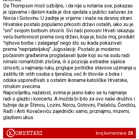
Da Thompson misli ozbiljno, i da nije u notama sve, pokazao
je izjavama i djelom kada je dva sjedala u publici sačuvao za
Norca i Gotovinu. U zadnje je vrijeme i inače na desnoj strani
Hrvatske postalo popularno prkositi državi ostalih, iako su je
"oni" svojom borbom stvorili. Svi naši ponosni Hrvati iskazuju
veću buntovnost prema ovoj državi, koja je, bože moj, produkt
"njihove borbe i zalaganja" nego što su ikada pokazivali
prema "neprijateljskoj" Jugoslaviji. Postalo je moderno
počasnim građanima proglašavati ljude koji su na sudu radi
nimalo romantičnih zločina, ili s pozicije estradne sijalice
iznositi, u najmanju ruku, priglupe političke stavove uzimanja u
zaštitu tih istih osoba s tjeralica, već ih štoviše s boka i
odoka uspoređivati s ostalim ikonama katoličke Hrvatske,
rimskim svecima.
Naposlijetku, nažalost, svima je jasno kako se tu najmanje
radi o glazbi i koncertu. A možda bi bilo za ovo naše društvo i
tužnije da je Štimcu, Lozini, Norcu, Gotovini, Pašaliću, Čondiću,
Rađi i Anti Kovačeviću zajednički samo, priznajmo, mizerni,
glazbeni ukus.
K
OMENTARI
broj komentara:
28