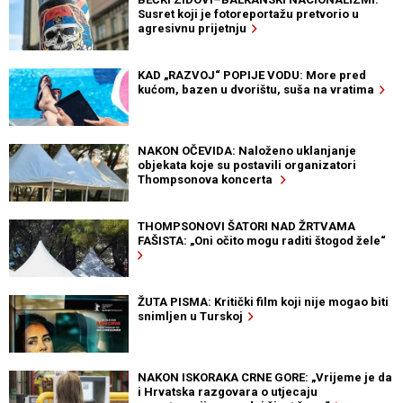
Susret koji je fotoreportažu pretvorio u
agresivnu prijetnju
KAD „RAZVOJ“ POPIJE VODU: More pred
kućom, bazen u dvorištu, suša na vratima
NAKON OČEVIDA: Naloženo uklanjanje
objekata koje su postavili organizatori
Thompsonova koncerta
THOMPSONOVI ŠATORI NAD ŽRTVAMA
FAŠISTA: „Oni očito mogu raditi štogod žele“
ŽUTA PISMA: Kritički film koji nije mogao biti
snimljen u Turskoj
NAKON ISKORAKA CRNE GORE: „Vrijeme je da
i Hrvatska razgovara o utjecaju