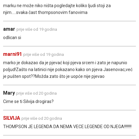
marku ne može niko ništa pogledajte koliko ljudi stoji za
njim.....svaka čast thompsonovim fanovima
amar
prije više od 19 godina
odlican si
marni91
prije više od 19 godina
marko je dokazao da je pjevać koji pjeva srcem i zato je napunio
poljud!Zašto na latinici nije pokazano kako on pjeva Jasenovac,već
je pušten spot??Možda zato što je uopće nije pjevao
Mary
prije više od 20 godina
Cime se ti Silvija drogiras?
SILVIJA
prije više od 20 godina
THOMPSON JE LEGENDA DA NEMA VECE LEGENDE OD NJEGA!!!!!!!!