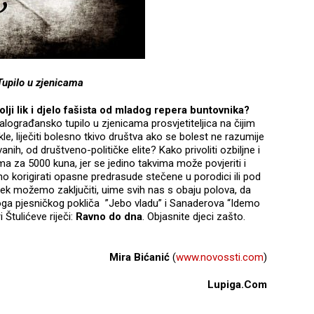
Tupilo u zjenicama
 bolji lik i djelo fašista od mladog repera buntovnika?
alograđansko tupilo u zjenicama prosvjetiteljica na čijim
akle, liječiti bolesno tkivo društva ako se bolest ne razumije
nih, od društveno-političke elite? Kako privoliti ozbiljne i
a za 5000 kuna, jer se jedino takvima može povjeriti i
 korigirati opasne predrasude stečene u porodici ili pod
ek možemo zaključiti, uime svih nas s obaju polova, da
oga pjesničkog pokliča ”Jebo vladu” i Sanaderova “Idemo
 Štulićeve riječi:
Ravno do dna
. Objasnite djeci zašto.
Mira Bićanić
(
www.novossti.com
)
Lupiga.Com