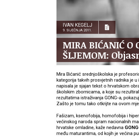
IVAN KEGELJ
9. SIJEČNJA 2011.
MIRA BIĆANIĆ O
ŠLJEMOM: Objasni
Mira Bićanić srednjoškolska je profesoric
kategorija takvih prosvjetnih radnika je u
napisala je sjajan tekst o hrvatskom ob
školskim zbornicama, a koje su rezultira
rezultatima istraživanja GONG-a, pokazuj
Zašto je tomu tako otkrijte na ovom mj
Fašizam, ksenofobija, homofobija i hiper
većinskog naroda spram nacionalnih manj
hrvatske omladine, kaže nedavna
GONG-
među maturantima, od kojih je većina pu