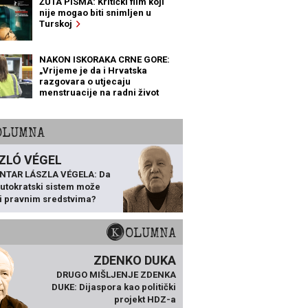
ŽUTA PISMA: Kritički film koji
nije mogao biti snimljen u
Turskoj
NAKON ISKORAKA CRNE GORE:
„Vrijeme je da i Hrvatska
razgovara o utjecaju
menstruacije na radni život
žena“
KOLUMNA
ZLÓ VÉGEL
NTAR LÁSZLA VÉGELA: Da
 autokratski sistem može
ti pravnim sredstvima?
KOLUMNA
ZDENKO DUKA
DRUGO MIŠLJENJE ZDENKA
DUKE: Dijaspora kao politički
projekt HDZ-a