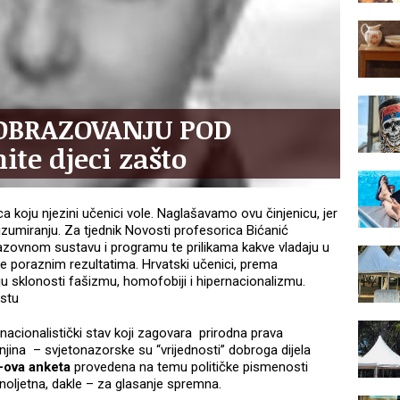
 OBRAZOVANJU POD
te djeci zašto
a koju njezini učenici vole. Naglašavamo ovu činjenicu, jer
 izumiranju. Za tjednik Novosti profesorica Bićanić
razovnom sustavu i programu te prilikama kakve vladaju u
le poraznim rezultatima. Hrvatski učenici, prema
u sklonosti fašizmu, homofobiji i hipernacionalizmu.
estu
nacionalistički stav koji zagovara prirodna prava
ina – svjetonazorske su “vrijednosti” dobroga dijela
ova anketa
provedena na temu političke pismenosti
noljetna, dakle – za glasanje spremna.