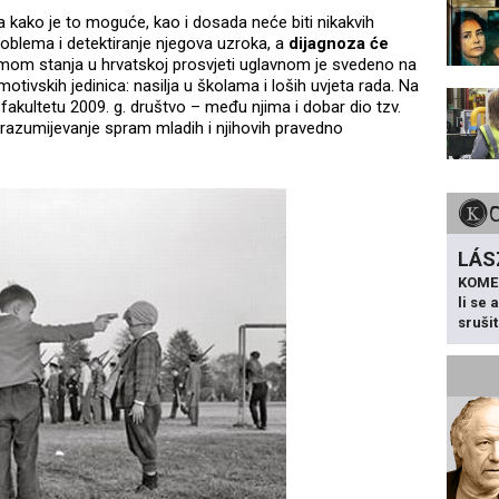
ita kako je to moguće, kao i dosada neće biti nikakvih
problema i detektiranje njegova uzroka, a
dijagnoza će
mom stanja u hrvatskoj prosvjeti uglavnom je svedeno na
otivskih jedinica: nasilja u školama i loših uvjeta rada. Na
akultetu 2009. g. društvo – među njima i dobar dio tzv.
erazumijevanje spram mladih i njihovih pravedno
LÁS
KOME
li se
sruši