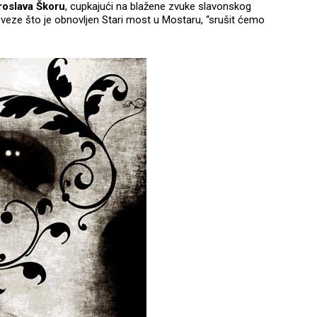
roslava Škoru
, cupkajući na blažene zvuke slavonskog
veze što je obnovljen Stari most u Mostaru, “srušit ćemo