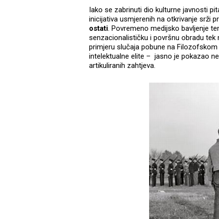
Iako se zabrinuti dio kulturne javnosti p
inicijativa usmjerenih na otkrivanje srži 
ostati
. Povremeno medijsko bavljenje te
senzacionalističku i površnu obradu tek m
primjeru slučaja pobune na Filozofskom f
intelektualne elite – jasno je pokazao n
artikuliranih zahtjeva.