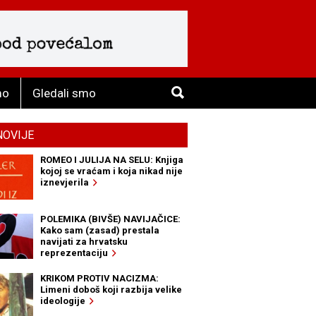
mo
Gledali smo
NOVIJE
ROMEO I JULIJA NA SELU: Knjiga
kojoj se vraćam i koja nikad nije
iznevjerila
POLEMIKA (BIVŠE) NAVIJAČICE:
Kako sam (zasad) prestala
navijati za hrvatsku
reprezentaciju
KRIKOM PROTIV NACIZMA:
Limeni doboš koji razbija velike
ideologije