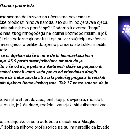
Škorom protiv Ede
u učionicama dokazivao na učenicima nevećinske
čke prošlosti njihova naroda, što su mi povjeravala djeca,
e iskupiti njihovo poniženje?! Dodamo li ovome “brigu”
 kod nas zbog mnogočega ne doima kozmopolitskim, a još
le i notorne gluposti u koje su vjeroučitelji i svećenici
ravali djecu, otprilike dobijemo poraznu statistiku mladih,
ete:
se ili dijelom slaže s time da bi homoseksualnim
nje, 45,9 posto srednjoškolaca smatra da je
o više od dvije petine anketiranih slaže se potpuno ili
atskoj trebali imati veća prava od pripadnika drugih
s time da treba zaustaviti svaki pokušaj progona hrvatskih
enih tijekom Domovinskog rata. Tek 27 posto smatra da je
ove njihovih predavača, onih koji prosvjećuju, možda bi
o ne misle, još će dugo, možda i zauvijek, biti etiketirani kao
o; srednjoškolci su u autobusu slušali
Edu Maajku
,
u” šokirala njihove profesorice pa su im naredile da izvade