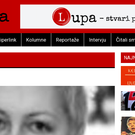
iperlink
Kolumne
Reportaže
Intervju
Čitali s
NAJ