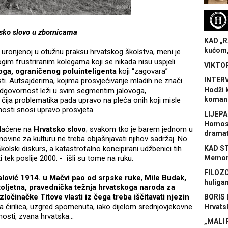
H
sko slovo u zbornicama
KAD „R
kućom,
 uronjenoj u otužnu praksu hrvatskog školstva, meni je
ogim frustriranim kolegama koji se nikada nisu uspjeli
VIKTOR
oga, ograničenog poluinteligenta
koji “zagovara”
INTERV
sti. Autsajderima, kojima prosvjećivanje mladih ne znači
Hodži 
: odgovornost leži u svim segmentim jalovoga,
koman
 čija problematika pada upravo na pleća onih koji misle
nosti snosi upravo prosvjeta.
LIJEPA
Homose
plaćene na
Hrvatsko slovo
; svakom tko je barem jednom u
dramat
vine za kulturu ne treba objašnjavati njihov sadržaj. No
kolski diskurs, a katastrofalno koncipirani udžbenici tih
KAD S
 tek poslije 2000. - išli su tome na ruku.
Memora
FILOZO
alović 1914. u Mačvi pao od srpske ruke
,
Mile Budak,
huliga
oljetna, pravednička težnja hrvatskoga naroda za
ločinačke Titove vlasti iz čega treba iščitavati njezin
BORIS 
 ćirilica, uzgred spomenuta, iako dijelom srednjovjekovne
Hrvats
nosti, zvana hrvatska…
„MALI 