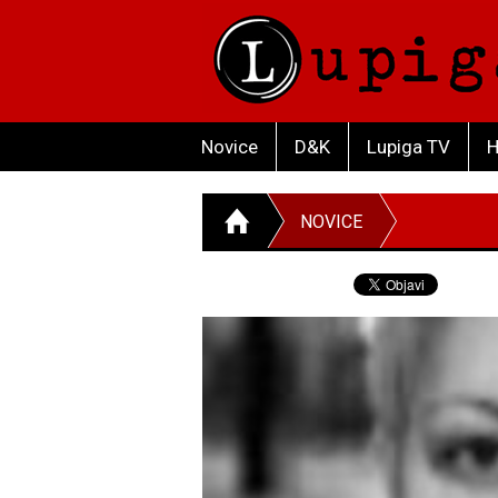
Novice
D&K
Lupiga TV
H
NOVICE