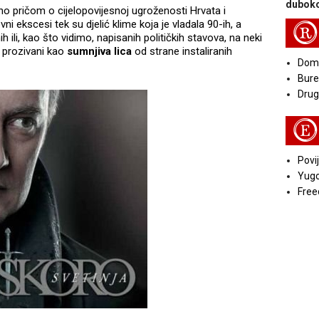
duboko
jeno pričom o cijelopovijesnoj ugroženosti Hrvata i
 ekscesi tek su djelić klime koja je vladala 90-ih, a
R
ih ili, kao što vidimo, napisanih političkih stavova, na neki
 i prozivani kao
sumnjiva lica
od strane instaliranih
Doma
Bure
Druga
E
Povij
Yugo
Free