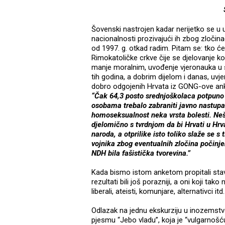
Šovenski nastrojen kadar nerijetko se 
nacionalnosti prozivajući ih zbog zločina
od 1997. g. otkad radim. Pitam se: tko ć
Rimokatoličke crkve čije se djelovanje
manje moralnim, uvođenje vjeronauka u ško
tih godina, a dobrim dijelom i danas, uvje
dobro odgojenih Hrvata iz GONG-ove ank
“Čak 64,3 posto srednjoškolaca potpuno 
osobama trebalo zabraniti javno nastupa
homoseksualnost neka vrsta bolesti. Nešt
djelomično s tvrdnjom da bi Hrvati u Hrv
naroda, a otprilike isto toliko slaže se 
vojnika zbog eventualnih zločina počinj
NDH bila fašistička tvorevina.”
Kada bismo istom anketom propitali stav
rezultati bili još porazniji, a oni koji tak
liberali, ateisti, komunjare, alternativci itd.
Odlazak na jednu ekskurziju u inozemstv
pjesmu “Jebo vladu”, koja je “vulgarnošć