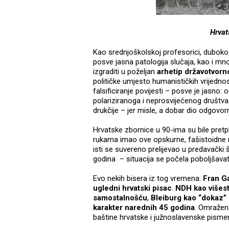
Hrvat
Kao srednjoškolskoj profesorici, duboko
posve jasna patologija slučaja, kao i mn
izgraditi u poželjan
arhetip državotvorn
političke umjesto humanističkih vrijedno
falsificiranje povijesti – posve je jasno
polariziranoga i neprosvijećenog društva
drukčije – jer misle, a dobar dio odgovor
Hrvatske zbornice u 90-ima su bile pret
rukama imao ove opskurne, fašistoidne no
isti se suvereno prelijevao u predavački š
godina – situacija se počela poboljšavati
Evo nekih bisera iz tog vremena:
Fran G
ugledni hrvatski pisac
.
NDH kao višest
samostalnošću
,
Bleiburg kao “dokaz” z
karakter narednih 45 godina
. Omražena
baštine hrvatske i južnoslavenske pisme