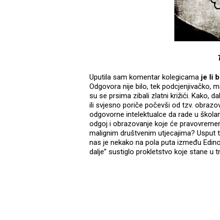
Uputila sam komentar kolegicama
je li
Odgovora nije bilo, tek podcjenjivačko, m
su se prsima zibali zlatni križići. Kako, d
ili svjesno poriče počevši od tzv. obrazova
odgovorne intelektualce da rade u školam
odgoj i obrazovanje koje će pravovremeno
malignim društvenim utjecajima? Usput t
nas je nekako na pola puta između Edin
dalje” sustiglo prokletstvo koje stane u tri