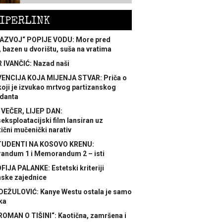
IPERLINK
AZVOJ“ POPIJE VODU: More pred
 bazen u dvorištu, suša na vratima
 IVANČIĆ: Nazad naši
ENCIJA KOJA MIJENJA STVAR: Priča o
koji je izvukao mrtvog partizanskog
danta
 VEČER, LIJEP DAN:
ksploatacijski film lansiran uz
ični mučenički narativ
TUDENTI NA KOSOVO KRENU:
ndum 1 i Memorandum 2 – isti
FIJA PALANKE: Estetski kriteriji
nske zajednice
DEŽULOVIĆ: Kanye Westu ostala je samo
ka
ROMAN O TIŠINI“: Kaotična, zamršena i