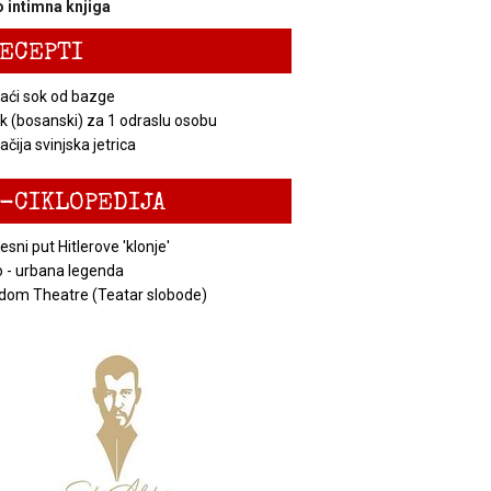
 intimna knjiga
ECEPTI
ći sok od bazge
k (bosanski) za 1 odraslu osobu
čija svinjska jetrica
-CIKLOPEDIJA
esni put Hitlerove 'klonje'
 - urbana legenda
dom Theatre (Teatar slobode)