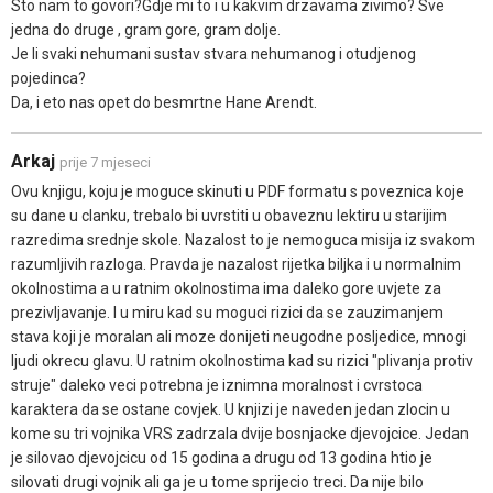
Sto nam to govori?Gdje mi to i u kakvim drzavama zivimo? Sve
jedna do druge , gram gore, gram dolje.
Je li svaki nehumani sustav stvara nehumanog i otudjenog
pojedinca?
Da, i eto nas opet do besmrtne Hane Arendt.
Arkaj
prije 7 mjeseci
Ovu knjigu, koju je moguce skinuti u PDF formatu s poveznica koje
su dane u clanku, trebalo bi uvrstiti u obaveznu lektiru u starijim
razredima srednje skole. Nazalost to je nemoguca misija iz svakom
razumljivih razloga. Pravda je nazalost rijetka biljka i u normalnim
okolnostima a u ratnim okolnostima ima daleko gore uvjete za
prezivljavanje. I u miru kad su moguci rizici da se zauzimanjem
stava koji je moralan ali moze donijeti neugodne posljedice, mnogi
ljudi okrecu glavu. U ratnim okolnostima kad su rizici "plivanja protiv
struje" daleko veci potrebna je iznimna moralnost i cvrstoca
karaktera da se ostane covjek. U knjizi je naveden jedan zlocin u
kome su tri vojnika VRS zadrzala dvije bosnjacke djevojcice. Jedan
je silovao djevojcicu od 15 godina a drugu od 13 godina htio je
silovati drugi vojnik ali ga je u tome sprijecio treci. Da nije bilo