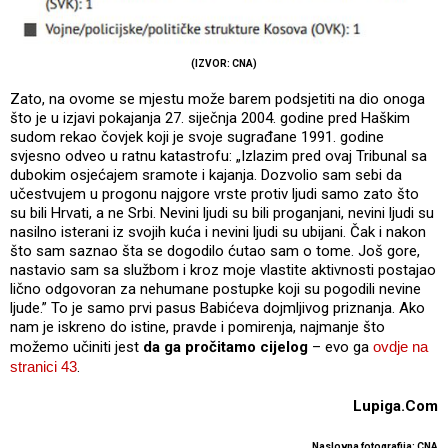
(IZVOR: CNA)
Zato, na ovome se mjestu može barem podsjetiti na dio onoga
što je u izjavi pokajanja 27. siječnja 2004. godine pred Haškim
sudom rekao čovjek koji je svoje sugrađane 1991. godine
svjesno odveo u ratnu katastrofu: „Izlazim pred ovaj Tribunal sa
dubokim osjećajem sramote i kajanja. Dozvolio sam sebi da
učestvujem u progonu najgore vrste protiv ljudi samo zato što
su bili Hrvati, a ne Srbi. Nevini ljudi su bili proganjani, nevini ljudi su
nasilno isterani iz svojih kuća i nevini ljudi su ubijani. Čak i nakon
što sam saznao šta se dogodilo ćutao sam o tome. Još gore,
nastavio sam sa službom i kroz moje vlastite aktivnosti postajao
lično odgovoran za nehumane postupke koji su pogodili nevine
ljude.” To je samo prvi pasus Babićeva dojmljivog priznanja. Ako
nam je iskreno do istine, pravde i pomirenja, najmanje što
možemo učiniti jest
da ga pročitamo cijelog
– evo ga
ovdje na
stranici 43
.
Lupiga.Com
Naslovna fotografija: CNA