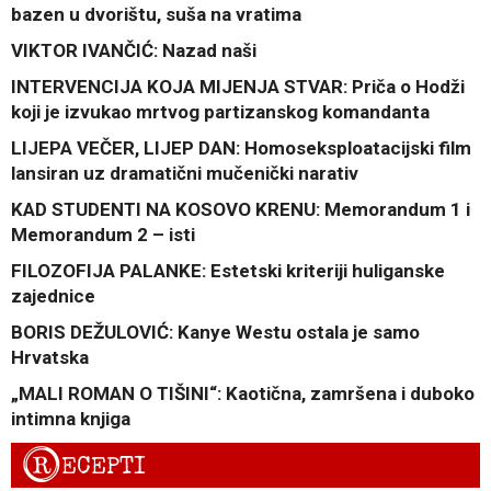
bazen u dvorištu, suša na vratima
VIKTOR IVANČIĆ: Nazad naši
INTERVENCIJA KOJA MIJENJA STVAR: Priča o Hodži
koji je izvukao mrtvog partizanskog komandanta
LIJEPA VEČER, LIJEP DAN: Homoseksploatacijski film
lansiran uz dramatični mučenički narativ
KAD STUDENTI NA KOSOVO KRENU: Memorandum 1 i
Memorandum 2 – isti
FILOZOFIJA PALANKE: Estetski kriteriji huliganske
zajednice
BORIS DEŽULOVIĆ: Kanye Westu ostala je samo
Hrvatska
„MALI ROMAN O TIŠINI“: Kaotična, zamršena i duboko
intimna knjiga
R
ECEPTI