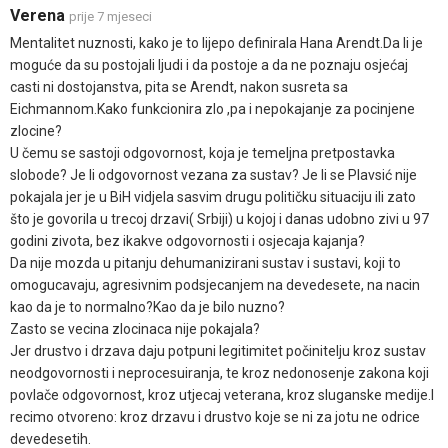
Verena
prije 7 mjeseci
Mentalitet nuznosti, kako je to lijepo definirala Hana Arendt.Da li je
moguće da su postojali ljudi i da postoje a da ne poznaju osjećaj
casti ni dostojanstva, pita se Arendt, nakon susreta sa
Eichmannom.Kako funkcionira zlo ,pa i nepokajanje za pocinjene
zlocine?
U čemu se sastoji odgovornost, koja je temeljna pretpostavka
slobode? Je li odgovornost vezana za sustav? Je li se Plavsić nije
pokajala jer je u BiH vidjela sasvim drugu političku situaciju ili zato
što je govorila u trecoj drzavi( Srbiji) u kojoj i danas udobno zivi u 97
godini zivota, bez ikakve odgovornosti i osjecaja kajanja?
Da nije mozda u pitanju dehumanizirani sustav i sustavi, koji to
omogucavaju, agresivnim podsjecanjem na devedesete, na nacin
kao da je to normalno?Kao da je bilo nuzno?
Zasto se vecina zlocinaca nije pokajala?
Jer drustvo i drzava daju potpuni legitimitet počinitelju kroz sustav
neodgovornosti i neprocesuiranja, te kroz nedonosenje zakona koji
povlače odgovornost, kroz utjecaj veterana, kroz sluganske medije.I
recimo otvoreno: kroz drzavu i drustvo koje se ni za jotu ne odrice
devedesetih.