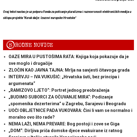
Ovaj tekst nastao je uz potporu Fonda za poticanje pluralizma i raznovrsnosti elektroničkih medija u
sklopu projekta "Korak dalje: Izazovi europske Hrvatske"
S
RODNE NOVICE
OAZE MIRA U PUSTOŠIMA RATA: Knjiga koja pokazuje da je
sve moglo i drugačije
ZLOČIN KAO JAVNA TAJNA: Mrlja na savjesti čitavoga grada
INTERVJU – IVA VUKUŠIĆ: „Hrvatska šuti, bez principa i
argumenata“
„RAMIZOVO LJETO“: Portret jednog preobraženja
„BUDIMO SUBORCI ZA OČUVANJE MIRA“: Podizanje
„spomenika dezerterima” u Zagrebu, Sarajevu i Beogradu
UOČI OBLJETNICE PADA VUKOVARA: Čini li vam se normalno i
moralno ovo što rade?
NEMA LAŽI, NEMA PREVARE: Bog postoji i zove se Giga
„DOM“: Dirljiva priča domske djece evakuirane iz ratnog