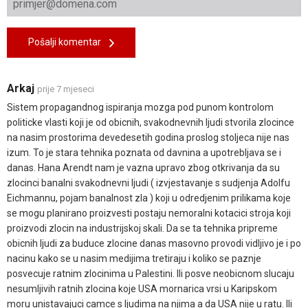
Pošalji komentar
Arkaj
prije 7 mjeseci
Sistem propagandnog ispiranja mozga pod punom kontrolom
politicke vlasti koji je od obicnih, svakodnevnih ljudi stvorila zlocince
na nasim prostorima devedesetih godina proslog stoljeca nije nas
izum. To je stara tehnika poznata od davnina a upotrebljava se i
danas. Hana Arendt nam je vazna upravo zbog otkrivanja da su
zlocinci banalni svakodnevni ljudi ( izvjestavanje s sudjenja Adolfu
Eichmannu, pojam banalnost zla ) koji u odredjenim prilikama koje
se mogu planirano proizvesti postaju nemoralni kotacici stroja koji
proizvodi zlocin na industrijskoj skali. Da se ta tehnika pripreme
obicnih ljudi za buduce zlocine danas masovno provodi vidljivo je i po
nacinu kako se u nasim medijima tretiraju i koliko se paznje
posvecuje ratnim zlocinima u Palestini. Ili posve neobicnom slucaju
nesumljivih ratnih zlocina koje USA mornarica vrsi u Karipskom
moru unistavajuci camce s ljudima na njima a da USA nije u ratu. Ili