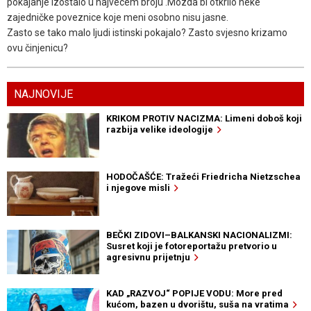
pokajanje izostalo u najvecem broju .Mozda bi otkrilo neke
zajedničke poveznice koje meni osobno nisu jasne.
Zasto se tako malo ljudi istinski pokajalo? Zasto svjesno krizamo
ovu činjenicu?
NAJNOVIJE
KRIKOM PROTIV NACIZMA: Limeni doboš koji
razbija velike ideologije
HODOČAŠĆE: Tražeći Friedricha Nietzschea
i njegove misli
BEČKI ZIDOVI–BALKANSKI NACIONALIZMI:
Susret koji je fotoreportažu pretvorio u
agresivnu prijetnju
KAD „RAZVOJ“ POPIJE VODU: More pred
kućom, bazen u dvorištu, suša na vratima