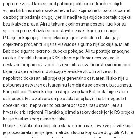
pripreme za rat koju su pod palicom politicara odradili mediji ti
vojnici bili bi normalni svakodnevni ljudi kojima ne bi palo na pamet
da zbog pripadanja drugoj vjeri ili naciji te djevojcice postaju objekti
bez ikakvog prava. Ali i u takvim okolnostima postoje ljudi koji su
spremni preuzet rizik i suprotstaviti se cak i kad su u manjini.
Pitanje pokajanja je kompleksno jer je idividualno i tesko ga je
objektivno procjeniti. Biljana Plavsic se sigurno nije pokajala, Milan
Babic se sigurno iskreno i duboko pokajao. Ali tu postoje znacajne
razlike. Projekt stvaranja RSK u kome je Babic ucestvovao je
neslavno propao i svi zlocini i zrtve bili su uzaludni sto sigurno tom
kajanju daje na tezini. U slucaju Plavsicke zlocin i zrtve su tu,
nepobitno dokazani ali projekt je generalno ostvaren. Ili ako nije u
potpunosti ostvaren ostvareni su temelji da se dovrsi u buducnosti.
Kao politicar Plavsicka nije u istoj poziciji kao Babic, da nije izvrsio
samoubojstvo u zatvoru on po odsluzenoj kazni ne bi mogao bit
docekan kao "nepravedno osudeni borac za nasu stvar" jer su
hrvatski srbi istjerani. Plavsicka je imala takav docek jer je RS projekt
koji je nastao zbog njene politike.
U knjizi je istaknuta i jos jedna slaba strana cak i ovakve pravde koja
je procesuirala nemjerljivo mali dio zlocina koji su se dogodili. A to je