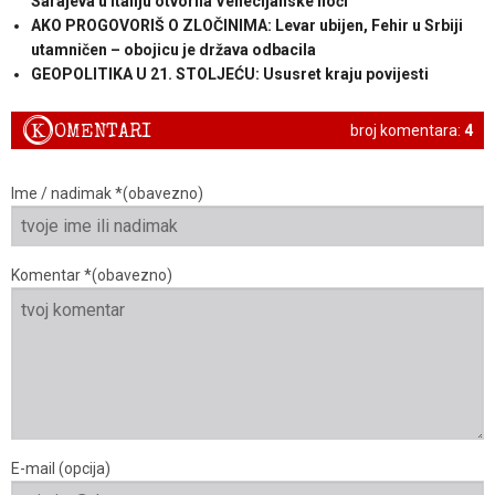
Sarajeva u Italiju otvorila Venecijanske noći
AKO PROGOVORIŠ O ZLOČINIMA: Levar ubijen, Fehir u Srbiji
utamničen – obojicu je država odbacila
GEOPOLITIKA U 21. STOLJEĆU: Ususret kraju povijesti
K
OMENTARI
broj komentara:
4
Ime / nadimak *(obavezno)
Komentar *(obavezno)
E-mail (opcija)