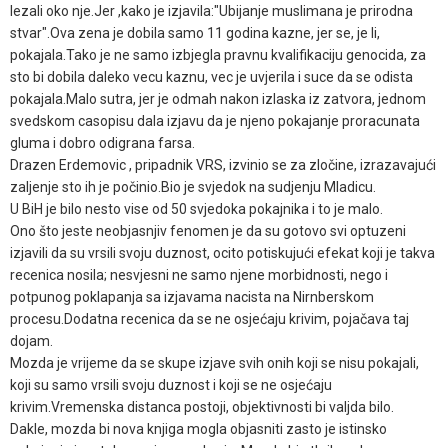
lezali oko nje.Jer ,kako je izjavila:"Ubijanje muslimana je prirodna
stvar".Ova zena je dobila samo 11 godina kazne, jer se, je li,
pokajala.Tako je ne samo izbjegla pravnu kvalifikaciju genocida, za
sto bi dobila daleko vecu kaznu, vec je uvjerila i suce da se odista
pokajala.Malo sutra, jer je odmah nakon izlaska iz zatvora, jednom
svedskom casopisu dala izjavu da je njeno pokajanje proracunata
gluma i dobro odigrana farsa.
Drazen Erdemovic , pripadnik VRS, izvinio se za zločine, izrazavajući
zaljenje sto ih je počinio.Bio je svjedok na sudjenju Mladicu.
U BiH je bilo nesto vise od 50 svjedoka pokajnika i to je malo.
Ono što jeste neobjasnjiv fenomen je da su gotovo svi optuzeni
izjavili da su vrsili svoju duznost, ocito potiskujući efekat koji je takva
recenica nosila; nesvjesni ne samo njene morbidnosti, nego i
potpunog poklapanja sa izjavama nacista na Nirnberskom
procesu.Dodatna recenica da se ne osjećaju krivim, pojačava taj
dojam.
Mozda je vrijeme da se skupe izjave svih onih koji se nisu pokajali,
koji su samo vrsili svoju duznost i koji se ne osjećaju
krivim.Vremenska distanca postoji, objektivnosti bi valjda bilo.
Dakle, mozda bi nova knjiga mogla objasniti zasto je istinsko