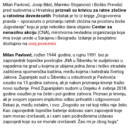
Milan Pavlović, Josip Bikić, Marinko Stojanović i Boško Previšić
pred sudovima u Hrvatskoj
priznali su krivicu za ratne zločine
u ratovima devedesetih
. Podatak je to iz knjige „Dogovorena
pravda – sporazumi o priznanju ratnih zločina na prostoru bivše
Jugoslavije“ koju je prije nekoliko dana objavio
Centar za
nenasilnu akciju
(CNA), mirotvorna nevladina organizacija koja
ima svoje urede u Sarajevu i Beogradu. Izdanje je besplatno
dostupno na
ovoj poveznici
.
Milan Pavlović
, rođen 1944. godine, u rujnu 1991. bio je
zapovjednik topničke postrojbe JNA u Šibeniku te sudjelovao u
napadima na grad u kojima je ubijena jedna žena i teško stradala
zaštićena spomenička baština, među kojima i katedrala Svetog
Jakova. Županijski sud u Šibeniku u odsutnosti je Pavlovića
osudio na 15 godina zatvora, ali je nakon priznanja krivnje tražio
novo suđenje. Pred Županijskim sudom u Osijeku 4. svibnja 2018.
godine osuđen je na četiri i pol godine zatvora. Priznao je krivnju,
ali je svojom izjavom implicitno odbio prihvatiti i odgovornost.
Rekao je, među ostalim, i ovo: „Dogodio se rat koji nitko nije želio.
Kao zapovjednik topničke baterije dobivao sam zapovijedi koje
sam morao izvršavati, a i sam sam podređenima izdavao
zapovjedi koje su se morale izvršavati. Žao mi je zbog toga.”