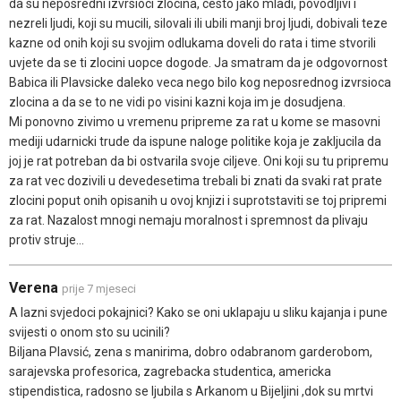
da su neposredni izvrsioci zlocina, cesto jako mladi, povodljivi i
nezreli ljudi, koji su mucili, silovali ili ubili manji broj ljudi, dobivali teze
kazne od onih koji su svojim odlukama doveli do rata i time stvorili
uvjete da se ti zlocini uopce dogode. Ja smatram da je odgovornost
Babica ili Plavsicke daleko veca nego bilo kog neposrednog izvrsioca
zlocina a da se to ne vidi po visini kazni koja im je dosudjena.
Mi ponovno zivimo u vremenu pripreme za rat u kome se masovni
mediji udarnicki trude da ispune naloge politike koja je zakljucila da
joj je rat potreban da bi ostvarila svoje ciljeve. Oni koji su tu pripremu
za rat vec dozivili u devedesetima trebali bi znati da svaki rat prate
zlocini poput onih opisanih u ovoj knjizi i suprotstaviti se toj pripremi
za rat. Nazalost mnogi nemaju moralnost i spremnost da plivaju
protiv struje...
Verena
prije 7 mjeseci
A lazni svjedoci pokajnici? Kako se oni uklapaju u sliku kajanja i pune
svijesti o onom sto su ucinili?
Biljana Plavsić, zena s manirima, dobro odabranom garderobom,
sarajevska profesorica, zagrebacka studentica, americka
stipendistica, radosno se ljubila s Arkanom u Bijeljini ,dok su mrtvi