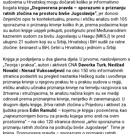
sudovima u Hrvatskoj mogu dočarati koliko je informativno
bogata knjiga
„Dogovorena pravda – sporazumi o priznanju
ratnih zločina na prostoru bivše Jugoslavije“
, jer donosi
činjenični opis te kontekstualnu, pravnu i etičku analizu svih 105
sporazuma o priznanju krivnje koliko ih je, prema podacima koje
su autori knjige uspjeli prikupiti, postignuto pred Međunarodnim
kaznenim sudom za bivšu Jugoslaviju u Haagu (MKSJ) te pred
ukupno 21 sudom koji su u Srbiji, Hrvatskoj i BiH sudili za ratne
zločine: šesnaest u BiH, četiri u Hrvatskoj i jednom u Srbiji.
Knjiga je podijeljena u dva glavna dijela. U prvome, naslovljenom s
„Teorija i praksa“, autori i aktivisti CNA
Davorka Turk
,
Nedžad
Novalić
i
Nenad Vukosavljević
na oko 150 vrlo informativnih
stranica podastrli su pregled nastanka Haškog suda i uvođenja
priznanja krivnje u njegovu praksu te u praksu sudova u regiji,
etičku analizu učinaka priznanja krivnje na temelju razgovora sa
žrtvama i stručnjacima, te analizu načina kojim su se mediji
odnosili prema priznanjima krivnje, nerijetko ih zanemarujući. U
drugom dijelu knjige, žrtva ratnih zločina u Prijedoru i aktivist za
ljudska prava
Edin Ramulić
– kojemu je knjiga i posvećena, kao
„najneumornijem borcu za pravdu kojega smo sreli na ovim
prostorima“ – na oko 120 stranica donosi „arhiv sporazuma o
priznanju ratnih zločina na području bivše Jugoslavije“. Time je
knjiga „Dogovorena pravda – sporazumi o priznanju ratnih