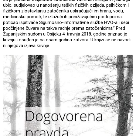
ubio, sudjelovao u nanošenju teških fizičkih ozljeda, psihičkom i
fizičkom zlostavljanju zatočenika uskraćujući im hranu, vodu,
medicinsku pomoć, te izlažući ih ponižavajućim postupcima,
poticao ispitivače Sigurnosno-informativne službe HVO-a i sebi
podčinjene čuvare na takve radnje prema zatočenicima.” Pred
Županijskim sudom u Osijeku 4. travnja 2018. godine priznao je
krivnju i osuđen je na osam godina zatvora. U knjizi se ne navodi
ni njegova izjava krivnje.