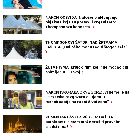
NAKON OČEVIDA: Naloženo uklanjanje
objekata koje su postavili organizatori
Thompsonova koncerta
THOMPSONOVI ŠATORI NAD ŽRTVAMA
FAŠISTA: „Oni očito mogu raditi štogod žele“
ŽUTA PISMA: Kritički film koji nije mogao biti
snimljen u Turskoj
NAKON ISKORAKA CRNE GORE: „Vrijeme je da
i Hrvatska razgovara o utjecaju
menstruacije na radni život žena“
KOMENTAR LÁSZLA VÉGELA: Da li se
autokratski sistem može srušiti pravnim
sredstvima?