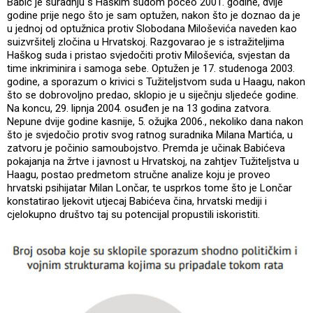
Babić je suradnju s Haškim sudom počeo 2001. godine, dvije
godine prije nego što je sam optužen, nakon što je doznao da je
u jednoj od optužnica protiv Slobodana Miloševića naveden kao
suizvršitelj zločina u Hrvatskoj. Razgovarao je s istražiteljima
Haškog suda i pristao svjedočiti protiv Miloševića, svjestan da
time inkriminira i samoga sebe. Optužen je 17. studenoga 2003.
godine, a sporazum o krivici s Tužiteljstvom suda u Haagu, nakon
što se dobrovoljno predao, sklopio je u siječnju sljedeće godine.
Na koncu, 29. lipnja 2004. osuđen je na 13 godina zatvora.
Nepune dvije godine kasnije, 5. ožujka 2006., nekoliko dana nakon
što je svjedočio protiv svog ratnog suradnika Milana Martića, u
zatvoru je počinio samoubojstvo. Premda je učinak Babićeva
pokajanja na žrtve i javnost u Hrvatskoj, na zahtjev Tužiteljstva u
Haagu, postao predmetom stručne analize koju je proveo
hrvatski psihijatar Milan Lončar, te usprkos tome što je Lončar
konstatirao ljekovit utjecaj Babićeva čina, hrvatski mediji i
cjelokupno društvo taj su potencijal propustili iskoristiti.