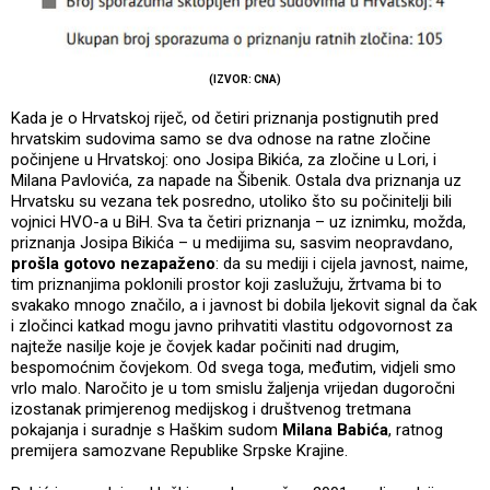
(IZVOR: CNA)
Kada je o Hrvatskoj riječ, od četiri priznanja postignutih pred
hrvatskim sudovima samo se dva odnose na ratne zločine
počinjene u Hrvatskoj: ono Josipa Bikića, za zločine u Lori, i
Milana Pavlovića, za napade na Šibenik. Ostala dva priznanja uz
Hrvatsku su vezana tek posredno, utoliko što su počinitelji bili
vojnici HVO-a u BiH. Sva ta četiri priznanja – uz iznimku, možda,
priznanja Josipa Bikića – u medijima su, sasvim neopravdano,
prošla gotovo nezapaženo
: da su mediji i cijela javnost, naime,
tim priznanjima poklonili prostor koji zaslužuju, žrtvama bi to
svakako mnogo značilo, a i javnost bi dobila ljekovit signal da čak
i zločinci katkad mogu javno prihvatiti vlastitu odgovornost za
najteže nasilje koje je čovjek kadar počiniti nad drugim,
bespomoćnim čovjekom. Od svega toga, međutim, vidjeli smo
vrlo malo. Naročito je u tom smislu žaljenja vrijedan dugoročni
izostanak primjerenog medijskog i društvenog tretmana
pokajanja i suradnje s Haškim sudom
Milana Babića
, ratnog
premijera samozvane Republike Srpske Krajine.