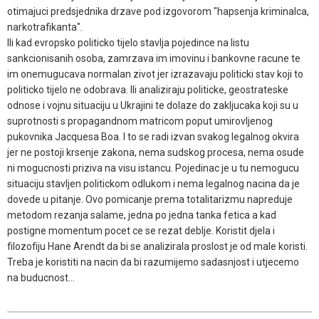
otimajuci predsjednika drzave pod izgovorom "hapsenja kriminalca,
narkotrafikanta".
Ili kad evropsko politicko tijelo stavlja pojedince na listu
sankcionisanih osoba, zamrzava im imovinu i bankovne racune te
im onemugucava normalan zivot jer izrazavaju politicki stav koji to
politicko tijelo ne odobrava. Ili analiziraju politicke, geostrateske
odnose i vojnu situaciju u Ukrajini te dolaze do zakljucaka koji su u
suprotnosti s propagandnom matricom poput umirovljenog
pukovnika Jacquesa Boa. I to se radi izvan svakog legalnog okvira
jer ne postoji krsenje zakona, nema sudskog procesa, nema osude
ni mogucnosti priziva na visu istancu. Pojedinac je u tu nemogucu
situaciju stavljen politickom odlukom i nema legalnog nacina da je
dovede u pitanje. Ovo pomicanje prema totalitarizmu napreduje
metodom rezanja salame, jedna po jedna tanka fetica a kad
postigne momentum pocet ce se rezat deblje. Koristit djela i
filozofiju Hane Arendt da bi se analizirala proslost je od male koristi.
Treba je koristiti na nacin da bi razumijemo sadasnjost i utjecemo
na buducnost...