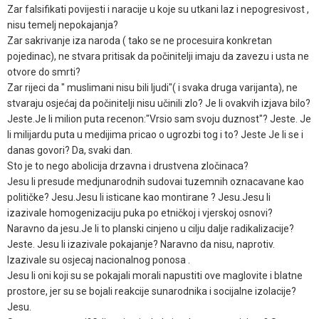
Zar falsifikati povijesti i naracije u koje su utkani laz i nepogresivost ,
nisu temelj nepokajanja?
Zar sakrivanje iza naroda ( tako se ne procesuira konkretan
pojedinac), ne stvara pritisak da počinitelji imaju da zavezu i usta ne
otvore do smrti?
Zar rijeci da " muslimani nisu bili ljudi"( i svaka druga varijanta), ne
stvaraju osjećaj da počinitelji nisu učinili zlo? Je li ovakvih izjava bilo?
Jeste.Je li milion puta recenon:"Vrsio sam svoju duznost"? Jeste. Je
li milijardu puta u medijima pricao o ugrozbi tog i to? Jeste Je li se i
danas govori? Da, svaki dan.
Sto je to nego abolicija drzavna i drustvena zločinaca?
Jesu li presude medjunarodnih sudovai tuzemnih oznacavane kao
političke? Jesu.Jesu li isticane kao montirane ? Jesu.Jesu li
izazivale homogenizaciju puka po etničkoj i vjerskoj osnovi?
Naravno da jesu.Je li to planski cinjeno u cilju dalje radikalizacije?
Jeste. Jesu li izazivale pokajanje? Naravno da nisu, naprotiv.
Izazivale su osjecaj nacionalnog ponosa .
Jesu li oni koji su se pokajali morali napustiti ove maglovite i blatne
prostore, jer su se bojali reakcije sunarodnika i socijalne izolacije?
Jesu.