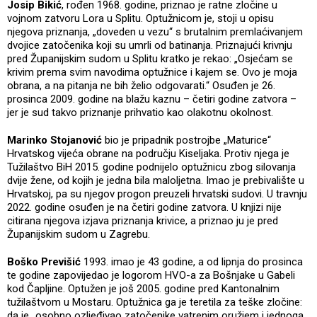
Josip Bikić
, rođen 1968. godine, priznao je ratne zločine u
vojnom zatvoru Lora u Splitu. Optužnicom je, stoji u opisu
njegova priznanja, „doveden u vezu“ s brutalnim premlaćivanjem
dvojice zatočenika koji su umrli od batinanja. Priznajući krivnju
pred Županijskim sudom u Splitu kratko je rekao: „Osjećam se
krivim prema svim navodima optužnice i kajem se. Ovo je moja
obrana, a na pitanja ne bih želio odgovarati.“ Osuđen je 26.
prosinca 2009. godine na blažu kaznu – četiri godine zatvora –
jer je sud takvo priznanje prihvatio kao olakotnu okolnost.
Marinko Stojanović
bio je pripadnik postrojbe „Maturice“
Hrvatskog vijeća obrane na području Kiseljaka. Protiv njega je
Tužilaštvo BiH 2015. godine podnijelo optužnicu zbog silovanja
dvije žene, od kojih je jedna bila maloljetna. Imao je prebivalište u
Hrvatskoj, pa su njegov progon preuzeli hrvatski sudovi. U travnju
2022. godine osuđen je na četiri godine zatvora. U knjizi nije
citirana njegova izjava priznanja krivice, a priznao ju je pred
Županijskim sudom u Zagrebu.
Boško Previšić
1993. imao je 43 godine, a od lipnja do prosinca
te godine zapovijedao je logorom HVO-a za Bošnjake u Gabeli
kod Čapljine. Optužen je još 2005. godine pred Kantonalnim
tužilaštvom u Mostaru. Optužnica ga je teretila za teške zločine:
da je „osobno ozljeđivao zatočenike vatrenim oružjem i jednoga