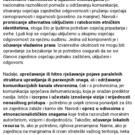
nacionalna raznolikost pomaže u održavanju komunikacije,
stvaranju osjećaja zajedničke odgovornosti i pružanju osjećaja
ravnopravnosti i sigurnosti (posebno za manjine). Navodi i
promicanje alternativa isključivim i ratobornim etničkim
identitetima
, stoga što je ljudima potreban osjećaj pripadanja i
svrhe. Ljudi koji se osjećaju uključeno u skupinu osjećaju
odgovornost za njezinu sudbinu. Jedna od komponenti je i
očuvanje vladavine prava
. Izvanredne okolnosti ne mogu biti
opravdanje za bezakonje te je potrebno osigurati da se svi
članovi zajednice osjećaju jednako zaštićeni, uključeni i
odgovorni.
Nadalje,
sprečavanje ili hitno rješavanje pojave paralelnih
struktura upravljanja ili paravojnih snaga
, ali i
održavanje
komunikacijskih kanala otvorenima
, čak i s protivnicima, jer
komunikacija sprječava dehumanizaciju, koja je snažan prediktor
nasilja. Ističe i
iscrpno i učestalo iznošenje vizije i vrijednosti
nenasilnog pristupa
- potrebno je uvijek iznova ponavljati za što
se zajednica zalaže i kamo ide. Navodi i
oprez u odnosima s
etnonacionalističkim snagama
koje treba razoružati moralnim
autoritetom, vizijom i dosljednošću. Također,
očuvanje lokalnih
resursa
te, ako je potrebno, njihova prenamjena. Naime, ako je
zajednica na marginama ili izvan strateški važnog teritorija, neka