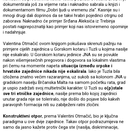
dokumentirala još za vrijeme rata i naknadno sabrala u knjizi i
dokumentarnom filmu „Dobri ljudi u vremenu zla“. Kasnije su i
mnogi drugi dali doprinos da se takvi hrabri pojedinci otrgnu od
zaborava. Naknadno će primjer Srđana Aleksića iz Trebinja
postati najprepoznatiji kao primjer koji nas istovremeno opominje
i nadahnjuje.
Valentina Otmačić ovom knjigom pokušava skrenuti pažnju na
primjere cijelih zajednica u Gorskom kotaru i Tuzli u kojima nasilje
nije eskaliralo. U Gorskom kotaru jedinice JNA su se povukle
nakon višemjesečnih pregovora i dogovora sa lokalnim vlastima
pri čemu na momente napeta
situacija između srpske i
hrvatske zajednice nikada nije eskalirala
. Iako je Tuzla bila
izložena znatno većim razaranjima, uz sukob sa kolonom JNA u
gradskom naselju Brčanska Malta na samom početku rata, grad
je uspio zadržati svoj multietnički karakter. U Tuzli su
o(p)stale
sve tri etničke zajednice
, nasilje prema bilo kojoj zajednici
unutar grada nije se toleriralo, nije došlo do pojave bilo kakvih
paravojnih formacija niti su zabilježeni ratni zločini.
Konstruktivni otpor
, prema Valentini Otmačić, bio je ključna
paradigma u ove dvije zajednice. Takav otpor podrazumijeva ne
samo da jasno kažete protiv čega ste (nasilja, diskriminacije,