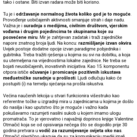
tako i ostane. Biti izvan radara može biti korisno.
Tu je i
održavanje normalnog života koliko god je to moguće
.
Provođenje uobičajenih aktivnosti smanjuje strah i daje nadu.
Važna je i
suradnja s medijima, civilnim društvom, vjerskim
vođama i drugim pojedincima te skupinama koje su
posvećene miru
. Mir je zahtjevan zadatak i traži zajedničke
napore znatnog broja ljudi. Na koncu:
razmišljanje izvan okvira
.
Uvijek postoje dodatne opcije izvan paradigme pobjednika i
gubitnika. Treba tražiti rješenja u kojima su svi na dobitku, a koja
su utemeljena na vrijednostima lokalne zajednice. Ne treba se
bojati neuobičajenih, inovativnih inicijativa. Kao 15. komponentu
otpora ističe
očuvanje i promicanje pozitivnih iskustava
međuetničke suradnje u prošlosti
. Ljudi odlučuju kako će
postupiti (i) na temelju sjećanja na prošla iskustva.
Većina naučenih lekcija u stvari funkcionira višestruko kao
referentne točke u izgradnji mira u zajednicama u kojima je došlo
do nasilja i kao uputstvo što je moguće i važno kada
pokušavamo razumjeti nasilni sukob u kojem imamo ulogu
promatrača. To je vjerovatno i najvažniji doprinos knjige Valentine
Otmačić koja se od opisivanja nečega što se dogodilo prije 30
godina pretvara u
vodič za razumijevanje svijeta oko nas
.
Otmačić plastično ukazuje da su za komunikaciju mediji imali