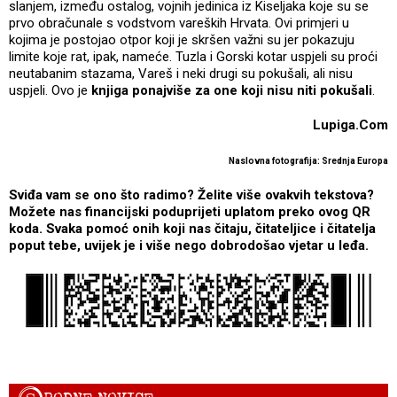
slanjem, između ostalog, vojnih jedinica iz Kiseljaka koje su se
prvo obračunale s vodstvom vareških Hrvata. Ovi primjeri u
kojima je postojao otpor koji je skršen važni su jer pokazuju
limite koje rat, ipak, nameće. Tuzla i Gorski kotar uspjeli su proći
neutabanim stazama, Vareš i neki drugi su pokušali, ali nisu
uspjeli. Ovo je
knjiga ponajviše za one koji nisu niti pokušali
.
Lupiga.Com
Naslovna fotografija: Srednja Europa
Sviđa vam se ono što radimo? Želite više ovakvih tekstova?
Možete nas financijski poduprijeti uplatom preko ovog QR
koda. Svaka pomoć onih koji nas čitaju, čitateljice i čitatelja
poput tebe, uvijek je i više nego dobrodošao vjetar u leđa.