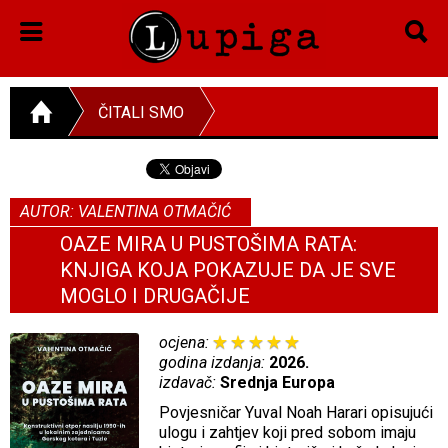
ČITALI SMO
AUTOR: VALENTINA OTMAČIĆ
OAZE MIRA U PUSTOŠIMA RATA:
KNJIGA KOJA POKAZUJE DA JE SVE
MOGLO I DRUGAČIJE
ocjena:
godina izdanja:
2026.
izdavač:
Srednja Europa
Povjesničar Yuval Noah Harari opisujući
ulogu i zahtjev koji pred sobom imaju