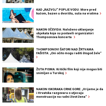
KAD „RAZVOJ“ POPIJE VODU: More pred
kućom, bazen u dvorištu, suša na vratima
NAKON OČEVIDA: Naloženo uklanjanje
objekata koje su postavili organizatori
Thompsonova koncerta
THOMPSONOVI ŠATORI NAD ŽRTVAMA
FAŠISTA: „Oni očito mogu raditi štogod žele“
ŽUTA PISMA: Kritički film koji nije mogao biti
snimljen u Turskoj
NAKON ISKORAKA CRNE GORE: „Vrijeme je da
i Hrvatska razgovara o utjecaju
menstruacije na radni život žena“