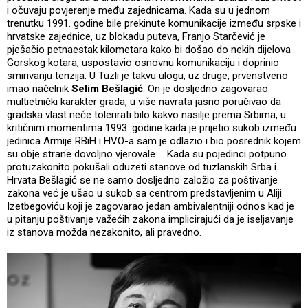
i očuvaju povjerenje među zajednicama. Kada su u jednom
trenutku 1991. godine bile prekinute komunikacije između srpske i
hrvatske zajednice, uz blokadu puteva, Franjo Starčević je
pješačio petnaestak kilometara kako bi došao do nekih dijelova
Gorskog kotara, uspostavio osnovnu komunikaciju i doprinio
smirivanju tenzija. U Tuzli je takvu ulogu, uz druge, prvenstveno
imao načelnik
Selim Bešlagić
. On je dosljedno zagovarao
multietnički karakter grada, u više navrata jasno poručivao da
gradska vlast neće tolerirati bilo kakvo nasilje prema Srbima, u
kritičnim momentima 1993. godine kada je prijetio sukob između
jedinica Armije RBiH i HVO-a sam je odlazio i bio posrednik kojem
su obje strane dovoljno vjerovale … Kada su pojedinci potpuno
protuzakonito pokušali oduzeti stanove od tuzlanskih Srba i
Hrvata Bešlagić se ne samo dosljedno založio za poštivanje
zakona već je ušao u sukob sa centrom predstavljenim u Aliji
Izetbegoviću koji je zagovarao jedan ambivalentniji odnos kad je
u pitanju poštivanje važećih zakona implicirajući da je iseljavanje
iz stanova možda nezakonito, ali pravedno.