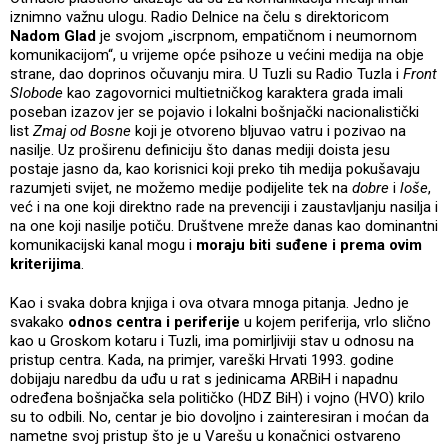
iznimno važnu ulogu. Radio Delnice na čelu s direktoricom
Nadom Glad
je svojom „iscrpnom, empatičnom i neumornom
komunikacijom“, u vrijeme opće psihoze u većini medija na obje
strane, dao doprinos očuvanju mira. U Tuzli su Radio Tuzla i
Front
Slobode
kao zagovornici multietničkog karaktera grada imali
poseban izazov jer se pojavio i lokalni bošnjački nacionalistički
list
Zmaj od Bosne
koji je otvoreno bljuvao vatru i pozivao na
nasilje. Uz proširenu definiciju što danas mediji doista jesu
postaje jasno da, kao korisnici koji preko tih medija pokušavaju
razumjeti svijet, ne možemo medije podijelite tek na
dobre
i
loše
,
već i na one koji direktno rade na prevenciji i zaustavljanju nasilja i
na one koji nasilje potiču. Društvene mreže danas kao dominantni
komunikacijski kanal mogu i
moraju biti suđene i prema ovim
kriterijima
.
Kao i svaka dobra knjiga i ova otvara mnoga pitanja. Jedno je
svakako
odnos centra i periferije
u kojem periferija, vrlo slično
kao u Groskom kotaru i Tuzli, ima pomirljiviji stav u odnosu na
pristup centra. Kada, na primjer, vareški Hrvati 1993. godine
dobijaju naredbu da uđu u rat s jedinicama ARBiH i napadnu
određena bošnjačka sela političko (HDZ BiH) i vojno (HVO) krilo
su to odbili. No, centar je bio dovoljno i zainteresiran i moćan da
nametne svoj pristup što je u Varešu u konačnici ostvareno