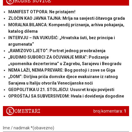
S
RODNE NOVICE
MANIFEST OTPORA: Ne pristajem!
ZLOČIN KAO JAVNA TAJNA: Mrlja na savjesti čitavoga grada
MORALNA BILANCA: Kompendij priznanja, arhiva pokajanja,
katalog dilema
INTERVJU – IVA VUKUŠIĆ: „Hrvatska šuti, bez principa i
argumenata“
„RAMIZOVO LJETO“: Portret jednog preobraženja
„BUDIMO SUBORCI ZA OČUVANJE MIRA“: Podizanje
„spomenika dezerterima” u Zagrebu, Sarajevu i Beogradu
NEMA LAŽI, NEMA PREVARE: Bog postoji i zove se Giga
„DOM“: Dirljiva priča domske djece evakuirane iz ratnog
Sarajeva u Italiju otvorila Venecijanske noći
GEOPOLITIKA U 21. STOLJEĆU: Ususret kraju povijesti
OPROŠTAJ SA SUBVERSIVEOM: Hvala i doviđenja dogodine
K
OMENTARI
broj komentara:
1
Ime / nadimak *(obavezno)