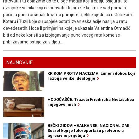
ratovati. I tu dolazimo do te uloge medija koji trebaju osigurati te
evropske vojnike koji ce prihvatiti to oruzje kojim se sad pomalo
pocinju puniti arsenali. Imamo primjere cijelih zajednica u Gorskom
Kotaru i Tuzli koje su uspjele ostati izvan eskalacije nasilja u ratu
devedesetih. Hoce li primjeri na koje je ukazala Valentina Otmačić
biti od neke koristi za izbjegavanje puno veceg rata kome se
priblizavamo ostaje za vidjeti...
NAJNOVIJE
KRIKOM PROTIV NACIZMA: Limeni doboš koji
razbija velike ideologije
HODOČAŠĆE: Tražeći Friedricha Nietzschea
i njegove misli
BEČKI ZIDOVI–BALKANSKI NACIONALIZMI:
Susret koji je fotoreportažu pretvorio u
agresivnu prijetnju