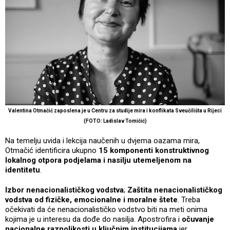
Valentina Otmačić zaposlena je u Centru za studije mira i konflikata Sveučilišta u Rijeci
(FOTO: Ladislav Tomičić)
Na temelju uvida i lekcija naučenih u dvjema oazama mira,
Otmačić identificira ukupno
15 komponenti konstruktivnog
lokalnog otpora podjelama i nasilju utemeljenom na
identitetu
.
Izbor nenacionalističkog vodstva
;
Zaštita nenacionalističkog
vodstva od fizičke, emocionalne i moralne štete
. Treba
očekivati da će nenacionalističko vodstvo biti na meti onima
kojima je u interesu da dođe do nasilja. Apostrofira i
očuvanje
nacionalne raznolikosti u ključnim institucijama
jer