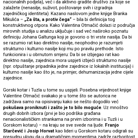
nacionalnih podjela), već i da aktivno gradite društvo za koje se
zalažete (nenasilje, suživot, poštovanje svih i izgradnja
zajedničkog identiteta). Kazano naslovom jedne knjige Branka
Mikulića –
„Za šta, a protiv čega“
– bila bi definicija tog
konstruktivnog otpora. Kako Valentina Otmačić dolazi iz područja
mirovnih studija u analizu uključuje i sad već naširoko poznatu
definiciju Johana Galtunga koji je govorio o tri vrste nasilja. Da bi
se razumio rat kao direktno nasilje, neophodno je razumjeti
strukturno i kulturno nasilje koji mu po pravilu prethode. Isto
funkcionira i u obrnutom smjeru: Da bi se izbjegao rat kao
direktno nasilje, zajednica mora uspjeti izbjeći strukturno nasilje
(npr. otpuštanje pripadnika jedne zajednice iz lokalnih institucija) i
kulturno nasilje kao što je, na primjer, dehumanizacija jedne cijele
zajednice.
Gorski kotar i Tuzla u tome su uspjeli. Posebna vrijednost knjige
Valentine Otmačić svakako je u tome što se autorica ne
zadržava samo na opisivanju kako se nešto dogodilo već
pokušava proniknuti i zašto je to bilo moguće
. Uz mnoštvo
drugih dobrih izbora (prvi je bio podrška građana
nenacionalističkim strankama na prvim izborima i u Tuzli i u
Gorskom kotaru) – na kraju se sve svede na ljude.
Franjo
Starčević i Josip Horvat
kao lideri u Gorskom kotaru odigrali su
presudnu ulogu da u dramatičnim momentima zadrže razboritost