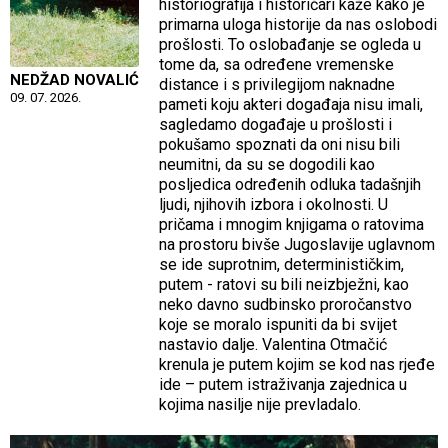
historiografija i historičari kaže kako je
primarna uloga historije da nas oslobodi
prošlosti. To oslobađanje se ogleda u
tome da, sa određene vremenske
NEDŽAD NOVALIĆ
distance i s privilegijom naknadne
09. 07. 2026.
pameti koju akteri događaja nisu imali,
sagledamo događaje u prošlosti i
pokušamo spoznati da oni nisu bili
neumitni, da su se dogodili kao
posljedica određenih odluka tadašnjih
ljudi, njihovih izbora i okolnosti. U
pričama i mnogim knjigama o ratovima
na prostoru bivše Jugoslavije uglavnom
se ide suprotnim, determinističkim,
putem - ratovi su bili neizbježni, kao
neko davno sudbinsko proročanstvo
koje se moralo ispuniti da bi svijet
nastavio dalje. Valentina Otmačić
krenula je putem kojim se kod nas rjeđe
ide – putem istraživanja zajednica u
kojima nasilje nije prevladalo.