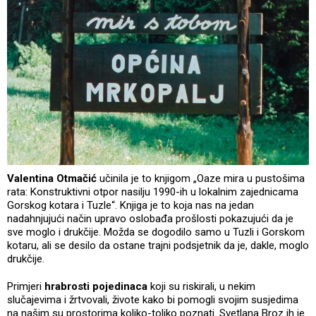
Valentina Otmačić
učinila je to knjigom „Oaze mira u pustošima
rata: Konstruktivni otpor nasilju 1990-ih u lokalnim zajednicama
Gorskog kotara i Tuzle“. Knjiga je to koja nas na jedan
nadahnjujući način upravo oslobađa prošlosti pokazujući da je
sve moglo i drukčije. Možda se dogodilo samo u Tuzli i Gorskom
kotaru, ali se desilo da ostane trajni podsjetnik da je, dakle, moglo
drukčije.
Primjeri
hrabrosti pojedinaca
koji su riskirali, u nekim
slučajevima i žrtvovali, živote kako bi pomogli svojim susjedima
na našim su prostorima koliko-toliko poznati. Svetlana Broz ih je