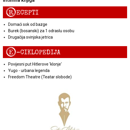
R
ECEPTI
Domaći sok od bazge
Burek (bosanski) za 1 odraslu osobu
Drugačija svinjska jetrica
E
-CIKLOPEDIJA
Povijesni put Hitlerove 'klonje'
Yugo - urbana legenda
Freedom Theatre (Teatar slobode)