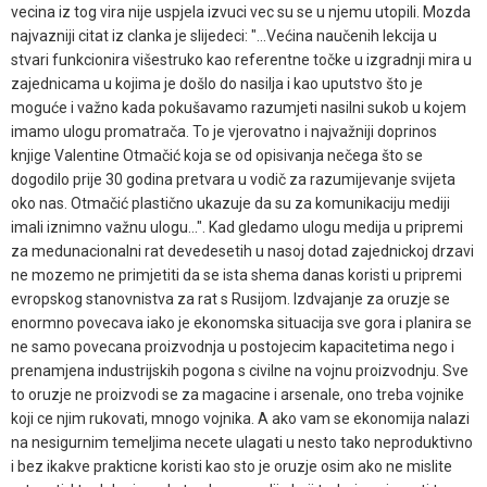
vecina iz tog vira nije uspjela izvuci vec su se u njemu utopili. Mozda
najvazniji citat iz clanka je slijedeci: "...Većina naučenih lekcija u
stvari funkcionira višestruko kao referentne točke u izgradnji mira u
zajednicama u kojima je došlo do nasilja i kao uputstvo što je
moguće i važno kada pokušavamo razumjeti nasilni sukob u kojem
imamo ulogu promatrača. To je vjerovatno i najvažniji doprinos
knjige Valentine Otmačić koja se od opisivanja nečega što se
dogodilo prije 30 godina pretvara u vodič za razumijevanje svijeta
oko nas. Otmačić plastično ukazuje da su za komunikaciju mediji
imali iznimno važnu ulogu...". Kad gledamo ulogu medija u pripremi
za medunacionalni rat devedesetih u nasoj dotad zajednickoj drzavi
ne mozemo ne primjetiti da se ista shema danas koristi u pripremi
evropskog stanovnistva za rat s Rusijom. Izdvajanje za oruzje se
enormno povecava iako je ekonomska situacija sve gora i planira se
ne samo povecana proizvodnja u postojecim kapacitetima nego i
prenamjena industrijskih pogona s civilne na vojnu proizvodnju. Sve
to oruzje ne proizvodi se za magacine i arsenale, ono treba vojnike
koji ce njim rukovati, mnogo vojnika. A ako vam se ekonomija nalazi
na nesigurnim temeljima necete ulagati u nesto tako neproduktivno
i bez ikakve prakticne koristi kao sto je oruzje osim ako ne mislite