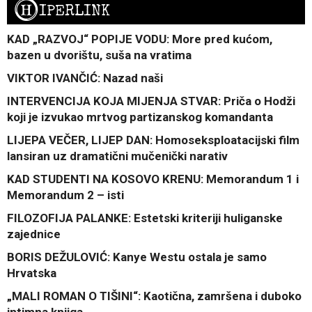
H
IPERLINK
KAD „RAZVOJ“ POPIJE VODU: More pred kućom,
bazen u dvorištu, suša na vratima
VIKTOR IVANČIĆ: Nazad naši
INTERVENCIJA KOJA MIJENJA STVAR: Priča o Hodži
koji je izvukao mrtvog partizanskog komandanta
LIJEPA VEČER, LIJEP DAN: Homoseksploatacijski film
lansiran uz dramatični mučenički narativ
KAD STUDENTI NA KOSOVO KRENU: Memorandum 1 i
Memorandum 2 – isti
FILOZOFIJA PALANKE: Estetski kriteriji huliganske
zajednice
BORIS DEŽULOVIĆ: Kanye Westu ostala je samo
Hrvatska
„MALI ROMAN O TIŠINI“: Kaotična, zamršena i duboko
intimna knjiga