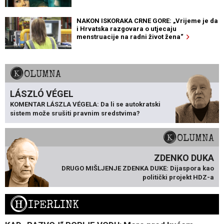
NAKON ISKORAKA CRNE GORE: „Vrijeme je da
i Hrvatska razgovara o utjecaju
menstruacije na radni život žena“
KOLUMNA
LÁSZLÓ VÉGEL
KOMENTAR LÁSZLA VÉGELA: Da li se autokratski
sistem može srušiti pravnim sredstvima?
KOLUMNA
ZDENKO DUKA
DRUGO MIŠLJENJE ZDENKA DUKE: Dijaspora kao
politički projekt HDZ-a
H
IPERLINK