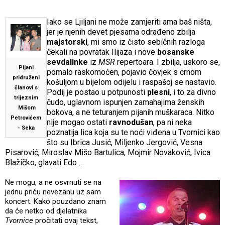
Iako se Ljiljani ne može zamjeriti ama baš ništa,
jer je njenih devet pjesama odrađeno zbilja
majstorski
, mi smo iz čisto sebičnih razloga
čekali na povratak Ilijaza i nove
bosanske
sevdalinke
iz
MSR
repertoara. I zbilja, uskoro se,
Pijani
pomalo raskomoćen, pojavio čovjek s crnom
pridruženi
košuljom u bijelom odijelu i raspašoj se nastavio.
članovi s
Podij je postao u potpunosti
plesni
, i to za divno
trijeznim
čudo, uglavnom ispunjen zamahajima ženskih
Mišom
bokova, a ne teturanjem pijanih muškaraca. Nitko
Petrovićem
nije mogao ostati
ravnodušan
, pa ni neka
- Seka
poznatija lica koja su te noći viđena u Tvornici kao
što su Ibrica Jusić, Miljenko Jergović, Vesna
Pisarović, Miroslav Mišo Bartulica, Mojmir Novaković, Ivica
Blažičko, glavati Edo …
Ne mogu, a ne osvrnuti se na
jednu priču nevezanu uz sam
koncert. Kako pouzdano znam
da će netko od djelatnika
Tvornice
pročitati ovaj tekst,