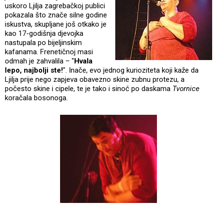
uskoro Ljilja zagrebačkoj publici
pokazala što znače silne godine
iskustva, skupljane još otkako je
kao 17-godišnja djevojka
nastupala po bijeljinskim
kafanama. Frenetičnoj masi
odmah je zahvalila – "
Hvala
lepo, najbolji ste!
". Inače, evo jednog kurioziteta koji kaže da
Ljilja prije nego zapjeva obavezno skine zubnu protezu, a
počesto skine i cipele, te je tako i sinoć po daskama
Tvornice
koračala bosonoga.