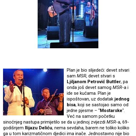
Plan je bio slijedeći: devet stvari
sam
MSR
, devet stvari s
Ljiljanom Petrović Buttler
, pa
onda još devet samog
MSR
-a i
ide se kućama. Plan je
ispoštovan, uz dodatak
jednog
bisa
, koji se sastojao samo od
jedne pjesme – "
Mostarske
".
Već na samom početku
sinoćnjeg nastupa primijetilo se da u jedinoj zvijezdi
MSR
-a, 69-
godišnjem
Ilijazu Deliću
, nema sevdaha, barem ne toliko koliko
ga u tom karizmatičnom djedici ima inače. Jednostavno nije bio