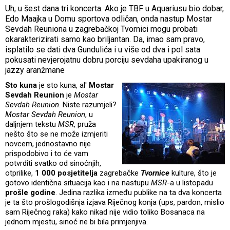
Uh, u šest dana tri koncerta. Ako je TBF u Aquariusu bio dobar,
Edo Maajka u Domu sportova odličan, onda nastup Mostar
Sevdah Reuniona u zagrebačkoj Tvornici mogu probati
okarakterizirati samo kao briljantan. Da, imao sam pravo,
isplatilo se dati dva Gundulića i u više od dva i pol sata
pokusati nevjerojatnu dobru porciju sevdaha upakiranog u
jazzy aranžmane
Sto kuna
je sto kuna, al'
Mostar
Sevdah Reunion
je
Mostar
Sevdah Reunion
. Niste razumjeli?
Mostar Sevdah Reunion
, u
daljnjem tekstu
MSR
, pruža
nešto što se ne može izmjeriti
novcem, jednostavno nije
prispodobivo i to će vam
potvrditi svatko od sinoćnjih,
otprilike,
1 000 posjetitelja
zagrebačke
Tvornice
kulture, što je
gotovo identična situacija kao i na nastupu
MSR
-a u listopadu
prošle godine
. Jedina razlika između publike na ta dva koncerta
je ta što prošlogodišnja izjava Riječnog konja (ups, pardon, mislio
sam Riječnog raka) kako nikad nije vidio toliko Bosanaca na
jednom mjestu, sinoć ne bi bila primjenjiva.