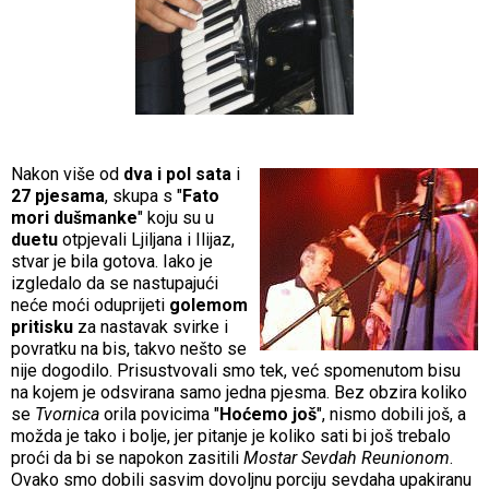
Nakon više od
dva i pol sata
i
27 pjesama
, skupa s "
Fato
mori dušmanke
" koju su u
duetu
otpjevali Ljiljana i Ilijaz,
stvar je bila gotova. Iako je
izgledalo da se nastupajući
neće moći oduprijeti
golemom
pritisku
za nastavak svirke i
povratku na bis, takvo nešto se
nije dogodilo. Prisustvovali smo tek, već spomenutom bisu
na kojem je odsvirana samo jedna pjesma. Bez obzira koliko
se
Tvornica
orila povicima "
Hoćemo još
", nismo dobili još, a
možda je tako i bolje, jer pitanje je koliko sati bi još trebalo
proći da bi se napokon zasitili
Mostar Sevdah Reunionom
.
Ovako smo dobili sasvim dovoljnu porciju sevdaha upakiranu