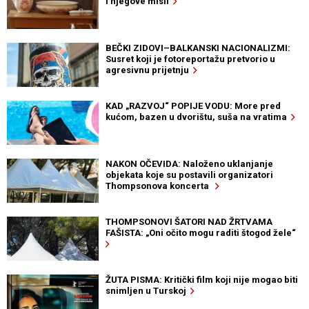
i njegove misli
BEČKI ZIDOVI–BALKANSKI NACIONALIZMI:
Susret koji je fotoreportažu pretvorio u
agresivnu prijetnju
KAD „RAZVOJ“ POPIJE VODU: More pred
kućom, bazen u dvorištu, suša na vratima
NAKON OČEVIDA: Naloženo uklanjanje
objekata koje su postavili organizatori
Thompsonova koncerta
THOMPSONOVI ŠATORI NAD ŽRTVAMA
FAŠISTA: „Oni očito mogu raditi štogod žele“
ŽUTA PISMA: Kritički film koji nije mogao biti
snimljen u Turskoj