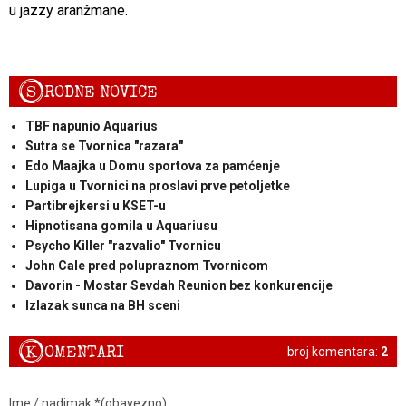
u jazzy aranžmane.
S
RODNE NOVICE
TBF napunio Aquarius
Sutra se Tvornica "razara"
Edo Maajka u Domu sportova za pamćenje
Lupiga u Tvornici na proslavi prve petoljetke
Partibrejkersi u KSET-u
Hipnotisana gomila u Aquariusu
Psycho Killer "razvalio" Tvornicu
John Cale pred polupraznom Tvornicom
Davorin - Mostar Sevdah Reunion bez konkurencije
Izlazak sunca na BH sceni
K
OMENTARI
broj komentara:
2
Ime / nadimak *(obavezno)