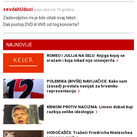
sevdahUdusi
prije više od 19 godina
Zadovoljstvo mi je bilo citati ovaj tekst...
Dali postoji DVD ili VHS od tog koncerta?
NAJNOVIJE
ROMEO I JULIJA NA SELU: Knjiga kojoj se
vraćam i koja nikad nije iznevjerila
POLEMIKA (BIVŠE) NAVIJAČICE: Kako sam
(zasad) prestala navijati za hrvatsku
reprezentaciju
KRIKOM PROTIV NACIZMA: Limeni doboš koji
razbija velike ideologije
HODOČAŠĆE: Tražeći Friedricha Nietzschea