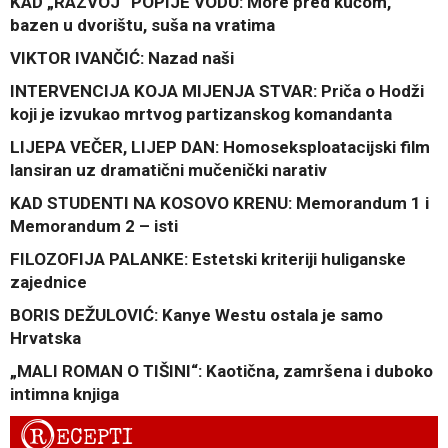
KAD „RAZVOJ“ POPIJE VODU: More pred kućom,
bazen u dvorištu, suša na vratima
VIKTOR IVANČIĆ: Nazad naši
INTERVENCIJA KOJA MIJENJA STVAR: Priča o Hodži
koji je izvukao mrtvog partizanskog komandanta
LIJEPA VEČER, LIJEP DAN: Homoseksploatacijski film
lansiran uz dramatični mučenički narativ
KAD STUDENTI NA KOSOVO KRENU: Memorandum 1 i
Memorandum 2 – isti
FILOZOFIJA PALANKE: Estetski kriteriji huliganske
zajednice
BORIS DEŽULOVIĆ: Kanye Westu ostala je samo
Hrvatska
„MALI ROMAN O TIŠINI“: Kaotična, zamršena i duboko
intimna knjiga
R
ECEPTI