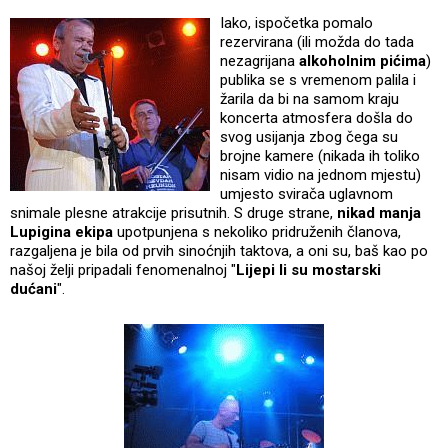
Iako, ispočetka pomalo
rezervirana (ili možda do tada
nezagrijana
alkoholnim pićima
)
publika se s vremenom palila i
žarila da bi na samom kraju
koncerta atmosfera došla do
svog usijanja zbog čega su
brojne kamere (nikada ih toliko
nisam vidio na jednom mjestu)
umjesto svirača uglavnom
snimale plesne atrakcije prisutnih. S druge strane,
nikad manja
Lupigina ekipa
upotpunjena s nekoliko pridruženih članova,
razgaljena je bila od prvih sinoćnjih taktova, a oni su, baš kao po
našoj želji pripadali fenomenalnoj "
Lijepi li su mostarski
dućani
".