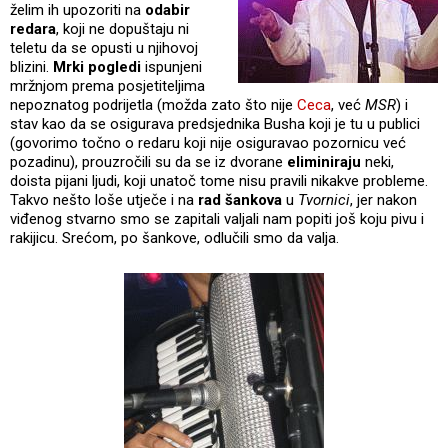
želim ih upozoriti na
odabir
redara
, koji ne dopuštaju ni
teletu da se opusti u njihovoj
blizini.
Mrki pogledi
ispunjeni
mržnjom prema posjetiteljima
nepoznatog podrijetla (možda zato što nije
Ceca
, već
MSR
) i
stav kao da se osigurava predsjednika Busha koji je tu u publici
(govorimo točno o redaru koji nije osiguravao pozornicu već
pozadinu), prouzročili su da se iz dvorane
eliminiraju
neki,
doista pijani ljudi, koji unatoč tome nisu pravili nikakve probleme.
Takvo nešto loše utječe i na
rad šankova
u
Tvornici
, jer nakon
viđenog stvarno smo se zapitali valjali nam popiti još koju pivu i
rakijicu. Srećom, po šankove, odlučili smo da valja.